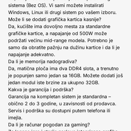
sistema (Bez OS). Vi sami možete instalirati
Windows, Linux ili drugi sistem po vašem izboru.
Može li se dodati grafička kartica kasnije?
Da, kućište ima dovoljno mesta za standardne
grafičke kartice, a napajanje od 500W može
podržati većinu mid-range modela. Potrebno je
samo da obratite pažnju na dužinu kartice i da li je
napajanje adekvatno.
Da li je memorija nadogradiva?
Da, matična ploča ima dva DDR4 slota, a trenutno
je popunjen samo jedan sa 16GB. Možete dodati još
jedan modul iste brzine za ukupno 32GB.
Kakva je garancija i podrška?
Garancija na kompletan sistem je standardna –
obično 2 do 3 godine, u zavisnosti od prodavca.
Servis i podrška su dostupni putem telefona ili
imejla.
Da li je računar pogodan za gaming?