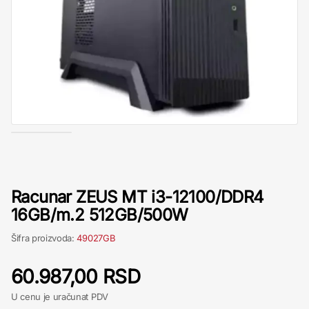
Racunar ZEUS MT i3-12100/DDR4
16GB/m.2 512GB/500W
Šifra proizvoda:
49027GB
60.987,00 RSD
U cenu je uračunat PDV