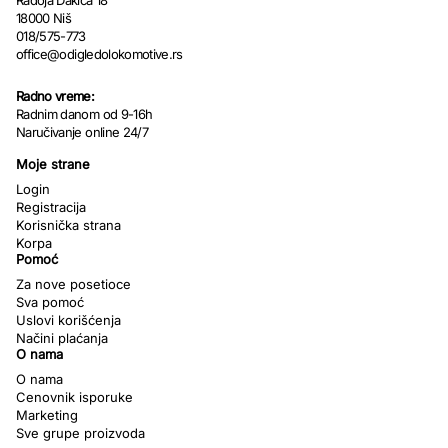
Radoja Dakića 18
18000 Niš
018/575-773
office@odigledolokomotive.rs
Radno vreme:
Radnim danom od 9-16h
Naručivanje online 24/7
Moje strane
Login
Registracija
Korisnička strana
Korpa
Pomoć
Za nove posetioce
Sva pomoć
Uslovi korišćenja
Načini plaćanja
O nama
O nama
Cenovnik isporuke
Marketing
Sve grupe proizvoda