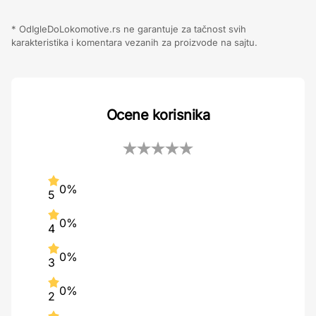
* OdIgleDoLokomotive.rs ne garantuje za tačnost svih
karakteristika i komentara vezanih za proizvode na sajtu.
Ocene korisnika
0%
5
0%
4
0%
3
0%
2