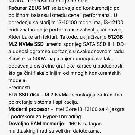
Razlika u odnosu na druge modele
Računar ZEUS MT
se izdvaja od konkurencije po
odličnom balansu između cene i performansi. U
poređenju sa starijim i3-10100 modelima, i3-12100
nudi znatno bolje performanse zahvaljujući novijoj
Alder Lake arhitekturi. Takođe, uključivanje
512GB
M.2 NVMe SSD
umesto sporijeg SATA SSD ili HDD-
a donosi ogromno ubrzanje u svakodnevnom radu.
Kućište sa 500W napajanjem omogućava lako
dodavanje diskretne grafičke kartice u budućnosti,
što ga čini fleksibilnijim od mnogih konkurentskih
modela.
Prednosti
Brzi SSD disk
– M.2 NVMe tehnologija za trenutno
pokretanje sistema i aplikacija.
Moderni procesor
– Intel Core i3-12100 sa 4 jezgra
i podrškom za Hyper-Threading.
Dovoljno RAM memorije
– 16GB za lagan
multitasking i rad sa velikim datotekama.