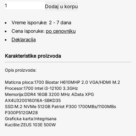
Vreme isporuke: 2 - 7 dana
Cena isporuke:
po cenovniku
Deklaracija
Karakteristike proizvoda
Opis proizvoda:
Maticna ploca:1700 Biostar H610MHP 2.0 VGA/HDMI M.2
Procesor:1700 Intel i3-12100 3.3GHz
Memorija:DDR4 16GB 3200 MHz AData XPG
AX4U320016G16A-SBKD35
SSD:M.2 NVMe 512GB Patriot P300 1700MBs/1100MBs
P300P512GM28
Graficka karta:Integrisana
Kucište:ZEUS 103E 500W