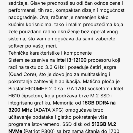
sadržaje. Glavne prednosti su odličan odnos cene i
performansi, tih rad, kompaktan dizajn i mogućnost
nadogradnje. Ovaj računar je namenjen kako
kućnim korisnicima, tako i malim preduzećima koja
žele pouzdano radno okruženje bez operativnog
sistema, što vam omogućava da sami izaberete
softver po vašoj meri.
Tehničke karakteristike i komponente
Sistem se zasniva na
Intel i3-12100
procesoru koji
radi na taktu od 3.3 GHz i poseduje četiri jezgra
(Quad Core), što je dovoljno za multitasking i
pokretanje zahtevnijih aplikacija. Matična ploča je
Biostar H610MHP 2.0 sa LGA 1700 socketom i Intel
H610 čipsetom, koja podržava brze M.2 SSD i
integrisanu grafiku. Memorija od
16GB DDR4 na
3200 MHz
(ADATA XPG) omogućava brzo
učitavanje podataka i glatko pokretanje više
programa istovremeno. SSD disk od
512GB M.2
NVMe
(Patriot P300) sa brzinama čitanja do 1700