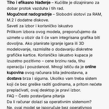
Tiho i efikasno hlađenje
– Kućište je dizajnirano za
dobar protok vazduha i tih rad.
Mogućnost nadogradnje
– Slobodni slotovi za RAM,
M.2 i dodatne diskove.
Saveti za izbor i korisničko iskustvo
Prilikom izbora ovog modela, preporučujemo da
uzmete u obzir da li će vam integrisana grafika biti
dovoljna. Ako planirate igranje igara ili 3D
modelovanje, razmislite o dodavanju diskretne
grafičke kartice. Korisničko iskustvo kupaca je
izuzetno pozitivno – cene brzinu rada, tihu
operaciju i pouzdanost. Mnogi ističu da je
online
kupovina
ovog računara bila jednostavna, a
dostava
brza i sigurna. Ukoliko vam treba sistem
koji će bez greške raditi godinama, a pritom nećete
preplaćivati, ovaj desktop je pravi izbor.
FAQ – Često postavljana pitanja
Da li računar dolazi sa operativnim sistemom?
Ne, ovaj model se isporučuje bez operativnog