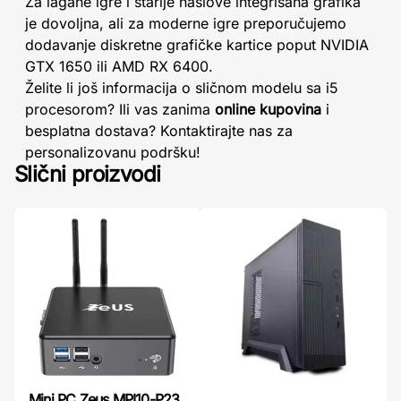
Za lagane igre i starije naslove integrisana grafika
je dovoljna, ali za moderne igre preporučujemo
dodavanje diskretne grafičke kartice poput NVIDIA
GTX 1650 ili AMD RX 6400.
Želite li još informacija o sličnom modelu sa i5
procesorom? Ili vas zanima
online kupovina
i
besplatna dostava? Kontaktirajte nas za
personalizovanu podršku!
Slični proizvodi
Mini PC Zeus MPI10-P23