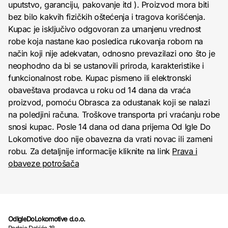
uputstvo, garanciju, pakovanje itd ). Proizvod mora biti
bez bilo kakvih fizičkih oštećenja i tragova korišćenja.
Kupac je isključivo odgovoran za umanjenu vrednost
robe koja nastane kao posledica rukovanja robom na
način koji nije adekvatan, odnosno prevazilazi ono što je
neophodno da bi se ustanovili priroda, karakteristike i
funkcionalnost robe. Kupac pismeno ili elektronski
obaveštava prodavca u roku od 14 dana da vraća
proizvod, pomoću Obrasca za odustanak koji se nalazi
na poledjini računa. Troškove transporta pri vraćanju robe
snosi kupac. Posle 14 dana od dana prijema Od Igle Do
Lokomotive doo nije obavezna da vrati novac ili zameni
robu. Za detaljnije informacije kliknite na link
Prava i
obaveze potrošača
OdIgleDoLokomotive d.o.o.