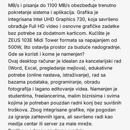
MB/s i pisanja do 1100 MB/s obezbeđuje trenutno
pokretanje sistema i aplikacija. Grafika je
integrisana Intel UHD Graphics 730, koja savršeno
obrađuje Full HD video i osnovne grafičke zadatke
bez potrebe za dodatnom karticom. Kućište je
ZEUS 103E Midi Tower formata sa napajanjem od
500W, što ostavlja prostor za buduće nadogradnje.
Gde se koristi i kome je namenjen?
Ovaj desktop računar je idealan za kancelarijski rad
(Word, Excel, pregledanje mejlova), edukativne
potrebe (online nastava, istraživanje), rad sa
bazama podataka, programiranje, obradu
fotografija i lagano editovanje videa. Namenjen je
studentima, freelancerima, malim biznisima i svima
kojima je potreban pouzdan radni konj bez suvišnih
troškova. Zbog integrisane grafike, nije pogodan
za igranje zahtevnih igara, ali savršeno radi kao
medija centar ili server za male mreže.