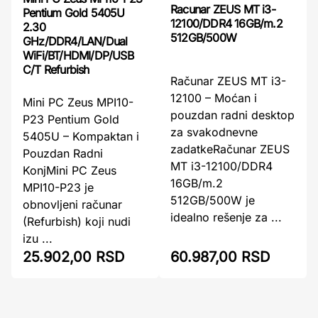
Racunar ZEUS MT i3-
Pentium Gold 5405U
12100/DDR4 16GB/m.2
2.30
512GB/500W
GHz/DDR4/LAN/Dual
WiFi/BT/HDMI/DP/USB
C/T Refurbish
Računar ZEUS MT i3-
12100 – Moćan i
Mini PC Zeus MPI10-
pouzdan radni desktop
P23 Pentium Gold
za svakodnevne
5405U – Kompaktan i
zadatkeRačunar ZEUS
Pouzdan Radni
MT i3-12100/DDR4
KonjMini PC Zeus
16GB/m.2
MPI10-P23 je
512GB/500W je
obnovljeni računar
idealno rešenje za ...
(Refurbish) koji nudi
izu ...
25.902,00 RSD
60.987,00 RSD