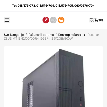
Tel:
018/575-773
,
018/576-704
,
018/576-705
,
060/0576-704
(0)
Sve kategorije
/
Računari i oprema
/
Desktop računari
>
Racunar
ZEUS MT i3-12100/DDR4 16GB/m.2 512GB/500W