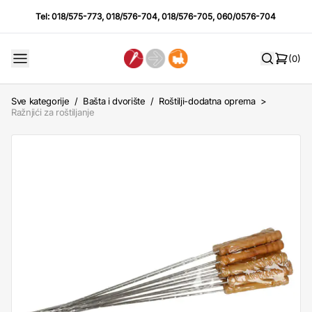
Tel:
018/575-773
,
018/576-704
,
018/576-705
,
060/0576-704
(0)
Sve kategorije
/
Bašta i dvorište
/
Roštilji-dodatna oprema
>
Ražnjići za roštiljanje