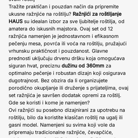
Tražite praktičan i pouzdan način da pripremite
ukusne ražnjiće na roštilju?
Ražnjići za roštiljanje
HAUS
su idealan izbor za sve ljubitelje roštilja, od
amatera do iskusnih majstora. Ovaj set od 12
ražnjića namenjen je jednostavnom i efikasnom
pečenju mesa, povrća ili voća na roštilju, pružajući
vrhunsku praktičnost i pouzdanost. Glavne
prednosti uključuju drvenu dršku koja omogućava
siguran hvat, preciznu
dužinu od 360mm
za
optimalno pečenje i robustan dizajn koji osigurava
dugotrajnost. Bez obzira da li organizujete
porodično okupljanje ili druženje s prijateljima, ovaj
set ražnjića je savršen dodatak opremi za roštilj.
Gde se koristi i kome je namenjen?
Ovi ražnjići su posebno dizajnirani za upotrebu na
roštilju, bilo da koristite klasičan roštilj na ugalj ili
gasni model. Namenjeni su svima koji vole da
pripremaju tradicionalne ražnjiće, čevapčiće,