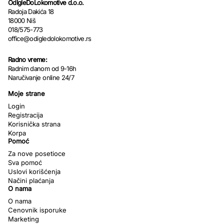
OdIgleDoLokomotive d.o.o.
Radoja Dakića 18
18000 Niš
018/575-773
office@odigledolokomotive.rs
Radno vreme:
Radnim danom od 9-16h
Naručivanje online 24/7
Moje strane
Login
Registracija
Korisnička strana
Korpa
Pomoć
Za nove posetioce
Sva pomoć
Uslovi korišćenja
Načini plaćanja
O nama
O nama
Cenovnik isporuke
Marketing