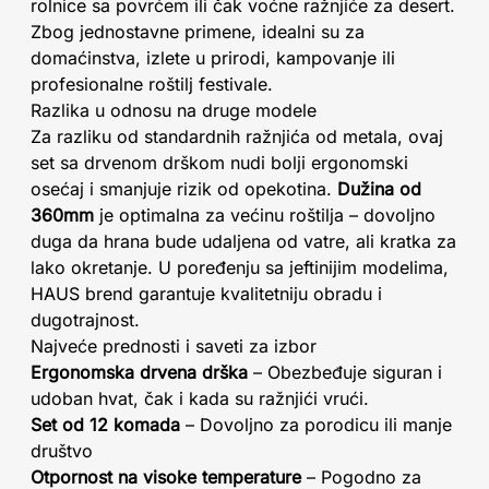
rolnice sa povrćem ili čak voćne ražnjiće za desert.
Zbog jednostavne primene, idealni su za
domaćinstva, izlete u prirodi, kampovanje ili
profesionalne roštilj festivale.
Razlika u odnosu na druge modele
Za razliku od standardnih ražnjića od metala, ovaj
set sa drvenom drškom nudi bolji ergonomski
osećaj i smanjuje rizik od opekotina.
Dužina od
360mm
je optimalna za većinu roštilja – dovoljno
duga da hrana bude udaljena od vatre, ali kratka za
lako okretanje. U poređenju sa jeftinijim modelima,
HAUS brend garantuje kvalitetniju obradu i
dugotrajnost.
Najveće prednosti i saveti za izbor
Ergonomska drvena drška
– Obezbeđuje siguran i
udoban hvat, čak i kada su ražnjići vrući.
Set od 12 komada
– Dovoljno za porodicu ili manje
društvo
Otpornost na visoke temperature
– Pogodno za