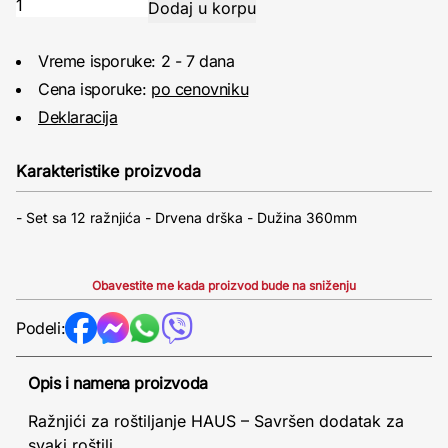
Vreme isporuke: 2 - 7 dana
Cena isporuke:
po cenovniku
Deklaracija
Karakteristike proizvoda
- Set sa 12 ražnjića - Drvena drška - Dužina 360mm
Obavestite me kada proizvod bude na sniženju
Podeli:
Opis i namena proizvoda
Ražnjići za roštiljanje HAUS – Savršen dodatak za
svaki roštilj