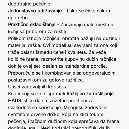
dugotrajno pečenje
Jednostavno održavanje
– Lako se čiste nakon
upotrebe
Praktično skladištenje
– Zauzimaju malo mesta u
kutiji sa priborom za roštilj
Prilikom izbora ražnjića, obratite pažnju na dužinu i
materijal drške. Ovi modeli su savršeni za one koji
traže balans između cene i kvaliteta. Za veće
količine hrane, razmotrite kupovinu dužih ražnjića,
dok je ovaj set idealan za standardne porcije.
Preporučuje se i kombinovanje sa odgovarajućim
poslužavnikom za gotove ražnjiće.
Utisci zadovoljnih korisnika
Kupci koji su već isprobali
Ražnjiće za roštiljanje
HAUS
ističu da su izuzetno praktični za
svakodnevno korišćenje. Mnogi su zadovoljni
čvrstinom drvene drške, koja ne klizi tokom
pečenja, i tačnom dužinom koja sprečava da hrana
dodiruje ugalj. Neki korisnici preporučuju da ih