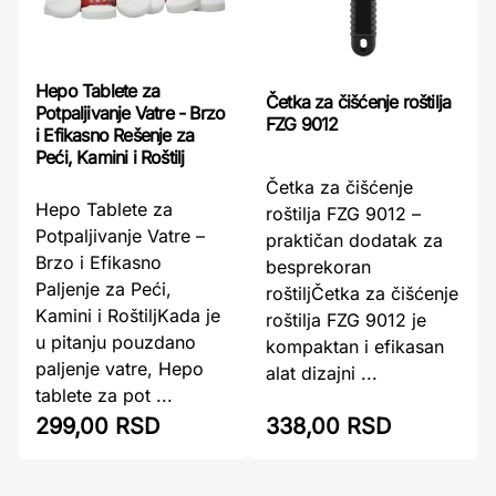
Hepo Tablete za
Četka za čišćenje roštilja
Potpaljivanje Vatre - Brzo
FZG 9012
i Efikasno Rešenje za
Peći, Kamini i Roštilj
Četka za čišćenje
Hepo Tablete za
roštilja FZG 9012 –
Potpaljivanje Vatre –
praktičan dodatak za
Brzo i Efikasno
besprekoran
Paljenje za Peći,
roštiljČetka za čišćenje
Kamini i RoštiljKada je
roštilja FZG 9012 je
u pitanju pouzdano
kompaktan i efikasan
paljenje vatre, Hepo
alat dizajni ...
tablete za pot ...
299,00 RSD
338,00 RSD