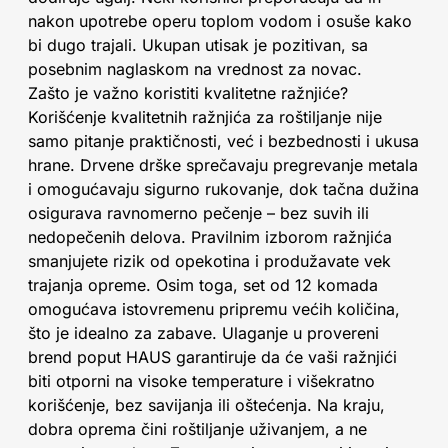
nakon upotrebe operu toplom vodom i osuše kako
bi dugo trajali. Ukupan utisak je pozitivan, sa
posebnim naglaskom na vrednost za novac.
Zašto je važno koristiti kvalitetne ražnjiće?
Korišćenje kvalitetnih ražnjića za roštiljanje nije
samo pitanje praktičnosti, već i bezbednosti i ukusa
hrane. Drvene drške sprečavaju pregrevanje metala
i omogućavaju sigurno rukovanje, dok tačna dužina
osigurava ravnomerno pečenje – bez suvih ili
nedopečenih delova. Pravilnim izborom ražnjića
smanjujete rizik od opekotina i produžavate vek
trajanja opreme. Osim toga, set od 12 komada
omogućava istovremenu pripremu većih količina,
što je idealno za zabave. Ulaganje u provereni
brend poput HAUS garantiruje da će vaši ražnjići
biti otporni na visoke temperature i višekratno
korišćenje, bez savijanja ili oštećenja. Na kraju,
dobra oprema čini roštiljanje uživanjem, a ne