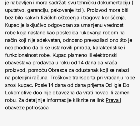
je nabavljen i mora sadržati svu tehničku dokumentaciju (
uputstvo, garanciju, pakovanje itd ). Proizvod mora biti
bez bilo kakvih fizičkih oštećenja i tragova korišćenja.
Kupac je isključivo odgovoran za umanjenu vrednost
robe koja nastane kao posledica rukovanja robom na
način koji nije adekvatan, odnosno prevazilazi ono što je
neophodno da bi se ustanovili priroda, karakteristike i
funkcionalnost robe. Kupac pismeno ili elektronski
obaveštava prodavca u roku od 14 dana da vraća
proizvod, pomoću Obrasca za odustanak koji se nalazi
na poledjini računa. Troškove transporta pri vraćanju robe
snosi kupac. Posle 14 dana od dana prijema Od Igle Do
Lokomotive doo nije obavezna da vrati novac ili zameni
robu. Za detaljnije informacije kliknite na link
Prava i
obaveze potrošača