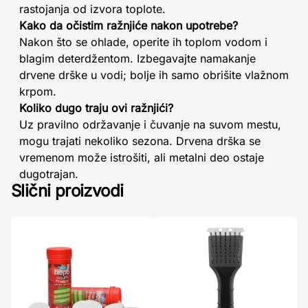
rastojanja od izvora toplote.
Kako da očistim ražnjiće nakon upotrebe?
Nakon što se ohlade, operite ih toplom vodom i
blagim deterdžentom. Izbegavajte namakanje
drvene drške u vodi; bolje ih samo obrišite vlažnom
krpom.
Koliko dugo traju ovi ražnjići?
Uz pravilno održavanje i čuvanje na suvom mestu,
mogu trajati nekoliko sezona. Drvena drška se
vremenom može istrošiti, ali metalni deo ostaje
dugotrajan.
Slični proizvodi