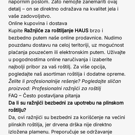
napornim poslom. Zato nemojte zanemariti ovaj
detalj – on se direktno odražava na kvalitet jela i
vaše zadovoljstvo.
Online kupovina i dostava
Kupite
Ražnjiće za roštiljanje HAUS
brzo i
bezbedno putem naše online prodavnice. Nudimo
pouzdanu dostavu na celoj teritoriji, uz mogućnost
plaćanja pouzećem ili elektronskim putem. Uživajte
u pogodnostima online naručivanja i izaberite
najbolji pribor za vaš roštilj. Za više opcija,
pogledajte naš asortiman roštilja i dodatne opreme.
Želite li profesionalnije rešenje? Pogledajte sličan
proizvod: Profesionalni ražnjići za roštilj
FAQ – Često postavljana pitanja
Da li su ražnjići bezbedni za upotrebu na plinskom
roštilju?
Da, ovi ražnjići su bezbedni za korišćenje na većini
plinskih roštilja, jer drvena drška nije direktno
izložena plamenu. Preporučuje se održavanje