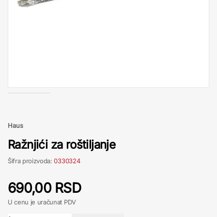
Haus
Ražnjići za roštiljanje
Šifra proizvoda:
0330324
690,00 RSD
U cenu je uračunat PDV