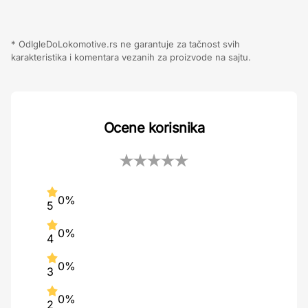
* OdIgleDoLokomotive.rs ne garantuje za tačnost svih
karakteristika i komentara vezanih za proizvode na sajtu.
Ocene korisnika
0%
5
0%
4
0%
3
0%
2