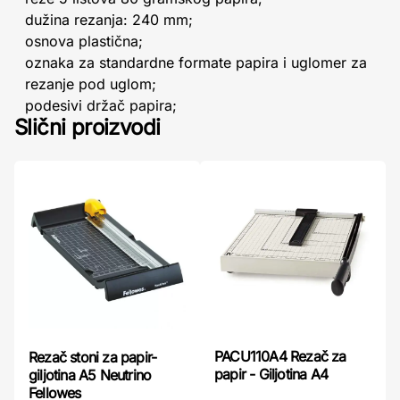
dužina rezanja: 240 mm;
osnova plastična;
oznaka za standardne formate papira i uglomer za
rezanje pod uglom;
podesivi držač papira;
Slični proizvodi
PACU110A4 Rezač za
Rezač stoni za papir-
papir - Giljotina A4
giljotina A5 Neutrino
Fellowes