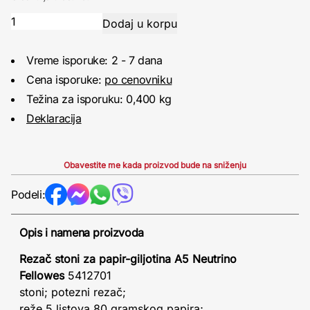
Vreme isporuke: 2 - 7 dana
Cena isporuke:
po cenovniku
Težina za isporuku: 0,400 kg
Deklaracija
Obavestite me kada proizvod bude na sniženju
Podeli:
Opis i namena proizvoda
Rezač stoni za papir-giljotina A5 Neutrino
Fellowes
5412701
stoni; potezni rezač;
reže 5 listova 80 gramskog papira;