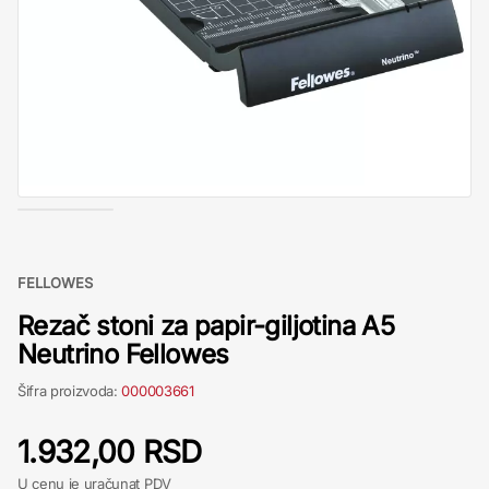
FELLOWES
Rezač stoni za papir-giljotina A5
Neutrino Fellowes
Šifra proizvoda:
000003661
1.932,00 RSD
U cenu je uračunat PDV