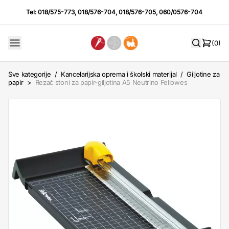
Tel:
018/575-773
,
018/576-704
,
018/576-705
,
060/0576-704
(0)
Sve kategorije
/
Kancelarijska oprema i školski materijal
/
Giljotine za
papir
>
Rezač stoni za papir-giljotina A5 Neutrino Fellowes