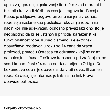
uputstvo, garanciju, pakovanje itd ). Proizvod mora biti
bez bilo kakvih fizičkih oštećenja i tragova korišćenja.
Kupac je isključivo odgovoran za umanjenu vrednost
robe koja nastane kao posledica rukovanja robom na
način koji nije adekvatan, odnosno prevazilazi ono što je
neophodno da bi se ustanovili priroda, karakteristike i
funkcionalnost robe. Kupac pismeno ili elektronski
obaveštava prodavca u roku od 14 dana da vraća
proizvod, pomoću Obrasca za odustanak koji se nalazi
na poledjini računa. Troškove transporta pri vraćanju robe
snosi kupac. Posle 14 dana od dana prijema Od Igle Do
Lokomotive doo nije obavezna da vrati novac ili zameni
robu. Za detaljnije informacije kliknite na link
Prava i
obaveze potrošača
OdIgleDoLokomotive d.o.o.