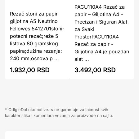
PACU110A4 Rezač za
Rezač stoni za papir-
papir – Giljotina A4 –
giljotina A5 Neutrino
Precizan i Siguran Alat
Fellowes 5412701stoni;
za Svaki
potezni rezač;reže 5
ProstorPACU110A4
listova 80 gramskog
Rezač za papir -
papira;dužina rezanja:
Giljotina A4 je pouzdan
240 mm;osnova p ...
alat ...
1.932,00 RSD
3.492,00 RSD
* OdIgleDoLokomotive.rs ne garantuje za tačnost svih
karakteristika i komentara vezanih za proizvode na sajtu.