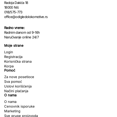
Radoja Dakića 18
18000 Niš
018/575-773
office@odigledolokomotive.rs
Radno vreme:
Radnim danom od 9-16h
Naručivanje online 24/7
Moje strane
Login
Registracija
Korisnička strana
Korpa
Pomoć
Za nove posetioce
Sva pomoć
Uslovi korišćenja
Načini plaćanja
O nama
O nama
Cenovnik isporuke
Marketing
Sve grupe proizvoda