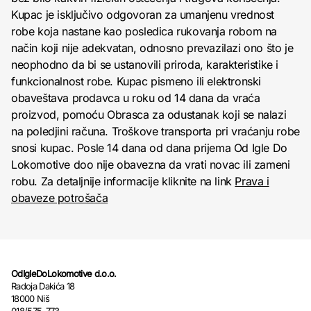
Kupac je isključivo odgovoran za umanjenu vrednost
robe koja nastane kao posledica rukovanja robom na
način koji nije adekvatan, odnosno prevazilazi ono što je
neophodno da bi se ustanovili priroda, karakteristike i
funkcionalnost robe. Kupac pismeno ili elektronski
obaveštava prodavca u roku od 14 dana da vraća
proizvod, pomoću Obrasca za odustanak koji se nalazi
na poledjini računa. Troškove transporta pri vraćanju robe
snosi kupac. Posle 14 dana od dana prijema Od Igle Do
Lokomotive doo nije obavezna da vrati novac ili zameni
robu. Za detaljnije informacije kliknite na link
Prava i
obaveze potrošača
OdIgleDoLokomotive d.o.o.
Radoja Dakića 18
18000 Niš