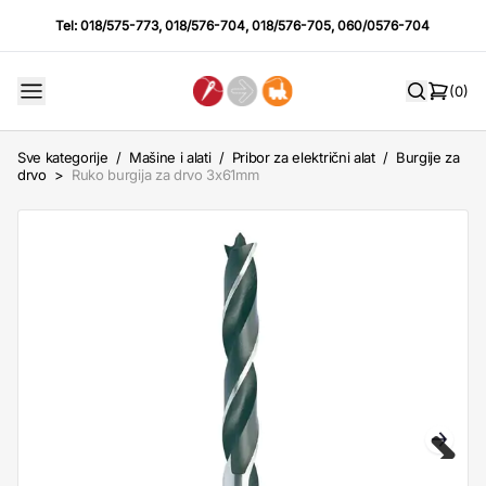
Tel:
018/575-773
,
018/576-704
,
018/576-705
,
060/0576-704
(0)
Sve kategorije
/
Mašine i alati
/
Pribor za električni alat
/
Burgije za
drvo
>
Ruko burgija za drvo 3x61mm