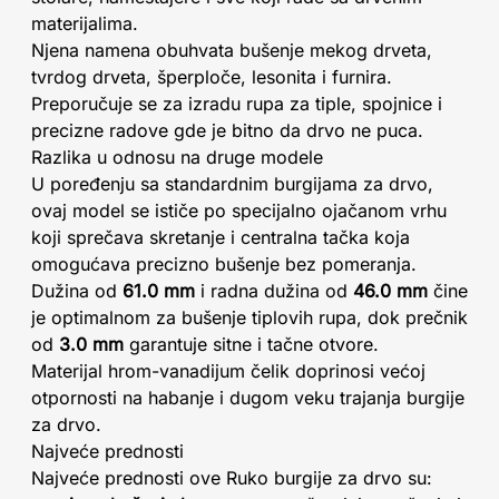
materijalima.
Njena namena obuhvata bušenje mekog drveta,
tvrdog drveta, šperploče, lesonita i furnira.
Preporučuje se za izradu rupa za tiple, spojnice i
precizne radove gde je bitno da drvo ne puca.
Razlika u odnosu na druge modele
U poređenju sa standardnim burgijama za drvo,
ovaj model se ističe po specijalno ojačanom vrhu
koji sprečava skretanje i centralna tačka koja
omogućava precizno bušenje bez pomeranja.
Dužina od
61.0 mm
i radna dužina od
46.0 mm
čine
je optimalnom za bušenje tiplovih rupa, dok prečnik
od
3.0 mm
garantuje sitne i tačne otvore.
Materijal hrom-vanadijum čelik doprinosi većoj
otpornosti na habanje i dugom veku trajanja burgije
za drvo.
Najveće prednosti
Najveće prednosti ove Ruko burgije za drvo su: