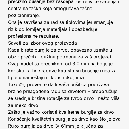
precizno bušenje bez rascepa
, oštre ivice sečenja i
centralna tačka koja omogućava tačno
pozicioniranje.
Ona je savršena za rad sa tiplovima jer smanjuje
rizik od lomljenja materijala i obezbeđuje
profesionalne rezultate.
Saveti za izbor ovog proizvoda
Kada birate burgije za drvo, obavezno uzmite u
obzir prečnik i dužinu potrebnu za vaš projekat.
Ovaj model sa prečnikom od 3.0 mm najbolje je
koristiti za fine radove kao što su bušenje rupa za
tiple u nameštaju ili konstrukcijama.
Takođe, proverite da li vaša bušilica podržava
brzine prilagođene radu sa drvetom – preporučuje
se srednja brzina rotacije za tvrdo drvo i nešto viša
za meko drvo.
Zašto je važno koristiti kvalitetne burgije za drvo
Korišćenje kvalitetnih burgija za drvo kao što je ova
Ruko burgija za drvo 3x61mm je ključno za