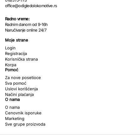
018/575-773
office@odigledolokomotive.rs
Radno vreme:
Radnim danom od 9-16h
Naručivanje online 24/7
Moje strane
Login
Registracija
Korisnička strana
Korpa
Pomoć
Za nove posetioce
Sva pomoć
Uslovi korišćenja
Načini plaćanja
O nama
O nama
Cenovnik isporuke
Marketing
Sve grupe proizvoda