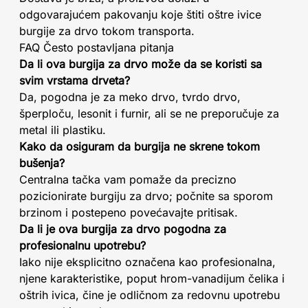
odgovarajućem pakovanju koje štiti oštre ivice
burgije za drvo tokom transporta.
FAQ Često postavljana pitanja
Da li ova burgija za drvo može da se koristi sa
svim vrstama drveta?
Da, pogodna je za meko drvo, tvrdo drvo,
šperploču, lesonit i furnir, ali se ne preporučuje za
metal ili plastiku.
Kako da osiguram da burgija ne skrene tokom
bušenja?
Centralna tačka vam pomaže da precizno
pozicionirate burgiju za drvo; počnite sa sporom
brzinom i postepeno povećavajte pritisak.
Da li je ova burgija za drvo pogodna za
profesionalnu upotrebu?
Iako nije eksplicitno označena kao profesionalna,
njene karakteristike, poput hrom-vanadijum čelika i
oštrih ivica, čine je odličnom za redovnu upotrebu