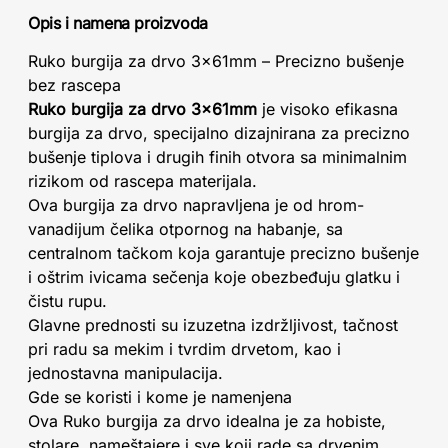
Opis i namena proizvoda
Ruko burgija za drvo 3x61mm – Precizno bušenje
bez rascepa
Ruko burgija za drvo 3x61mm
je visoko efikasna
burgija za drvo, specijalno dizajnirana za precizno
bušenje tiplova i drugih finih otvora sa minimalnim
rizikom od rascepa materijala.
Ova burgija za drvo napravljena je od hrom-
vanadijum čelika otpornog na habanje, sa
centralnom tačkom koja garantuje precizno bušenje
i oštrim ivicama sečenja koje obezbeđuju glatku i
čistu rupu.
Glavne prednosti su izuzetna izdržljivost, tačnost
pri radu sa mekim i tvrdim drvetom, kao i
jednostavna manipulacija.
Gde se koristi i kome je namenjena
Ova Ruko burgija za drvo idealna je za hobiste,
stolare, nameštajere i sve koji rade sa drvenim