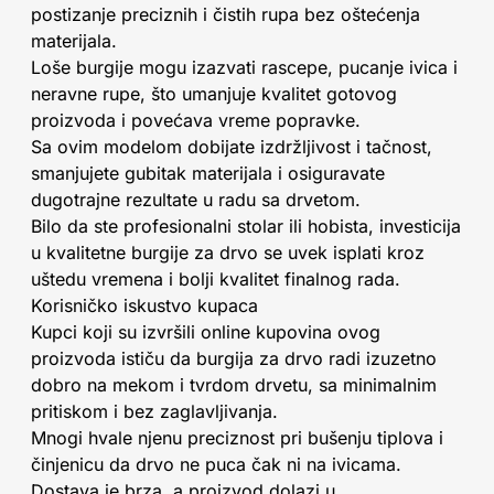
postizanje preciznih i čistih rupa bez oštećenja
materijala.
Loše burgije mogu izazvati rascepe, pucanje ivica i
neravne rupe, što umanjuje kvalitet gotovog
proizvoda i povećava vreme popravke.
Sa ovim modelom dobijate izdržljivost i tačnost,
smanjujete gubitak materijala i osiguravate
dugotrajne rezultate u radu sa drvetom.
Bilo da ste profesionalni stolar ili hobista, investicija
u kvalitetne burgije za drvo se uvek isplati kroz
uštedu vremena i bolji kvalitet finalnog rada.
Korisničko iskustvo kupaca
Kupci koji su izvršili online kupovina ovog
proizvoda ističu da burgija za drvo radi izuzetno
dobro na mekom i tvrdom drvetu, sa minimalnim
pritiskom i bez zaglavljivanja.
Mnogi hvale njenu preciznost pri bušenju tiplova i
činjenicu da drvo ne puca čak ni na ivicama.
Dostava je brza, a proizvod dolazi u