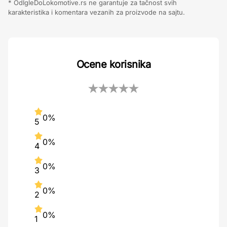
* OdIgleDoLokomotive.rs ne garantuje za tačnost svih
karakteristika i komentara vezanih za proizvode na sajtu.
Ocene korisnika
0%
5
0%
4
0%
3
0%
2
0%
1