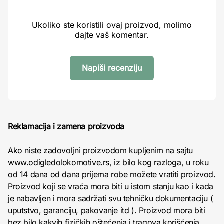
Ukoliko ste koristili ovaj proizvod, molimo
dajte vaš komentar.
Napiši recenziju
Reklamacija i zamena proizvoda
Ako niste zadovoljni proizvodom kupljenim na sajtu
www.odigledolokomotive.rs, iz bilo kog razloga, u roku
od 14 dana od dana prijema robe možete vratiti proizvod.
Proizvod koji se vraća mora biti u istom stanju kao i kada
je nabavljen i mora sadržati svu tehničku dokumentaciju (
uputstvo, garanciju, pakovanje itd ). Proizvod mora biti
bez bilo kakvih fizičkih oštećenja i tragova korišćenja.