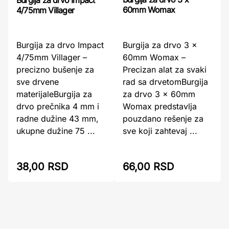
Burgija za drvo Impact
60mm Womax
4/75mm Villager
Burgija za drvo 3 x
Burgija za drvo Impact
60mm Womax –
4/75mm Villager –
Precizan alat za svaki
precizno bušenje za
rad sa drvetomBurgija
sve drvene
za drvo 3 x 60mm
materijaleBurgija za
Womax predstavlja
drvo prečnika 4 mm i
pouzdano rešenje za
radne dužine 43 mm,
sve koji zahtevaj ...
ukupne dužine 75 ...
38,00 RSD
66,00 RSD