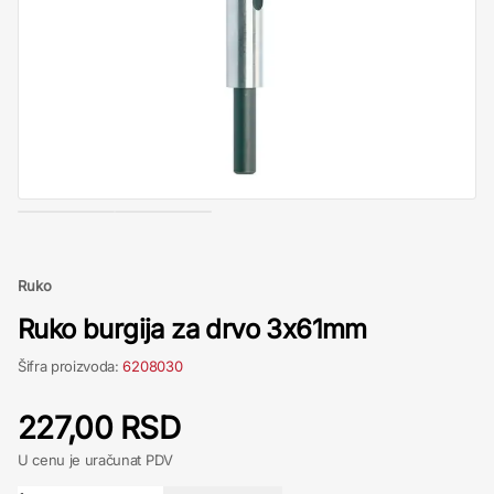
Ruko
Ruko burgija za drvo 3x61mm
Šifra proizvoda:
6208030
227,00 RSD
U cenu je uračunat PDV