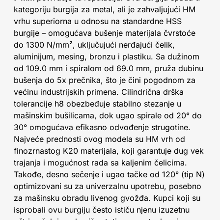
kategoriju burgija za metal, ali je zahvaljujući HM
vrhu superiorna u odnosu na standardne HSS
burgije – omogućava bušenje materijala čvrstoće
do 1300 N/mm², uključujući nerđajući čelik,
aluminijum, mesing, bronzu i plastiku. Sa dužinom
od 109.0 mm i spiralom od 69.0 mm, pruža dubinu
bušenja do 5x prečnika, što je čini pogodnom za
većinu industrijskih primena. Cilindrična drška
tolerancije h8 obezbeđuje stabilno stezanje u
mašinskim bušilicama, dok ugao spirale od 20° do
30° omogućava efikasno odvođenje strugotine.
Najveće prednosti ovog modela su HM vrh od
finozrnastog K20 materijala, koji garantuje dug vek
trajanja i mogućnost rada sa kaljenim čelicima.
Takođe, desno sečenje i ugao tačke od 120° (tip N)
optimizovani su za univerzalnu upotrebu, posebno
za mašinsku obradu livenog gvožđa. Kupci koji su
isprobali ovu burgiju često ističu njenu izuzetnu