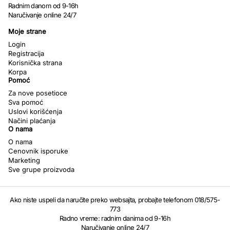
Radnim danom od 9-16h
Naručivanje online 24/7
Moje strane
Login
Registracija
Korisnička strana
Korpa
Pomoć
Za nove posetioce
Sva pomoć
Uslovi korišćenja
Načini plaćanja
O nama
O nama
Cenovnik isporuke
Marketing
Sve grupe proizvoda
Ako niste uspeli da naručite preko websajta, probajte telefonom 018/575-
773
Radno vreme: radnim danima od 9-16h
Naručivanje online 24/7