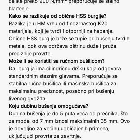
čelike preko 900 N/mm² preporučuje se stalno
hlađenje.
Kako se razlikuje od obične HSS burgije?
Razlika je u HM vrhu od finozrnastog K20
materijala, koji je tvrđi i otporniji na habanje.
Obične HSS burgije brže se tupie pri bušenju tvrdih
metala, dok ova održava oštrinu duže i pruža
preciznije provrte.
Može li se koristiti sa ručnom bušilicom?
Da, burgija ima cilindričnu dršku koja odgovara
standardnim steznim glavama. Preporučuje se
stabilna ručna bušilica ili mašinska bušilica za
maksimalnu preciznost, posebno pri bušenju
livenog gvožđa.
Koju dubinu bušenja omogućava?
Dubina bušenja je do 5 puta veća od prečnika, što
za model od 7 mm iznosi maksimalnih 35 mm. Ovo
je dovoljno za većinu uobičajenih primena,
uključujući provrte za zavrtnje.