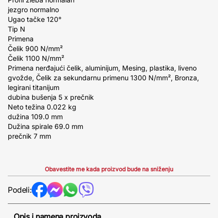
jezgro normalno
Ugao tačke 120°
Tip N
Primena
Čelik 900 N/mm²
Čelik 1100 N/mm²
Primena nerđajući čelik, aluminijum, Mesing, plastika, liveno
gvožde, Čelik za sekundarnu primenu 1300 N/mm², Bronza,
legirani titanijum
dubina bušenja 5 x prečnik
Neto težina 0.022 kg
dužina 109.0 mm
Dužina spirale 69.0 mm
prečnik 7 mm
Obavestite me kada proizvod bude na sniženju
Podeli:
Opis i namena proizvoda