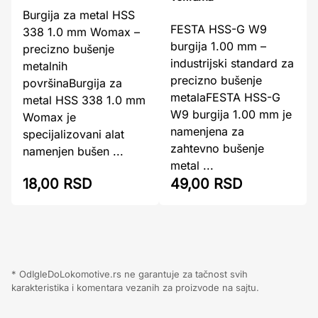
Burgija za metal HSS
FESTA HSS-G W9
338 1.0 mm Womax –
burgija 1.00 mm –
precizno bušenje
industrijski standard za
metalnih
precizno bušenje
površinaBurgija za
metalaFESTA HSS-G
metal HSS 338 1.0 mm
W9 burgija 1.00 mm je
Womax je
namenjena za
specijalizovani alat
zahtevno bušenje
namenjen bušen ...
metal ...
18,00 RSD
49,00 RSD
* OdIgleDoLokomotive.rs ne garantuje za tačnost svih
karakteristika i komentara vezanih za proizvode na sajtu.