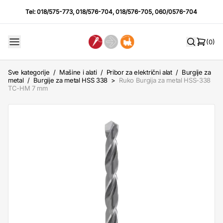
Tel:
018/575-773
,
018/576-704
,
018/576-705
,
060/0576-704
(0)
Sve kategorije
/
Mašine i alati
/
Pribor za električni alat
/
Burgije za
metal
/
Burgije za metal HSS 338
>
Ruko Burgija za metal HSS-338
TC-HM 7 mm