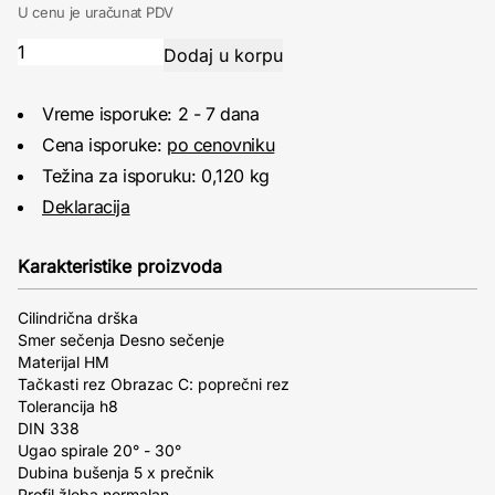
U cenu je uračunat PDV
Vreme isporuke: 2 - 7 dana
Cena isporuke:
po cenovniku
Težina za isporuku: 0,120 kg
Deklaracija
Karakteristike proizvoda
Cilindrična drška
Smer sečenja Desno sečenje
Materijal HM
Tačkasti rez Obrazac C: poprečni rez
Tolerancija h8
DIN 338
Ugao spirale 20° - 30°
Dubina bušenja 5 x prečnik
Profil žleba normalan