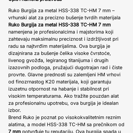
Ruko Burgija za metal HSS-338 TC-HM 7 mm –
vrhunski alat za precizno bušenje tvrdih materijala
Ruko Burgija za metal HSS-338 TC-HM 7 mm
namenjena je profesionalcima i majstorima koji
zahtevaju maksimalnu preciznost i izdržljivost pri
radu sa najtvrđim materijalima. Ova burgija je
dizajnirana za bušenje čelika visoke čvrstoće,
livenog gvožđa, legiranog titanijuma i drugih
izazovnih podloga, pružajući dugotrajan rad i čiste
provrte. Glavne prednosti su zalemljeni HM vrhovi
od finozrnastog K20 materijala, koji garantuju
izuzetnu otpornost na habanje i stabilnost pri
visokim temperaturama. Ako tražite pouzdan alat
za profesionalnu upotrebu, ova burgija je idealan
izbor.
Brend Ruko je poznat po visokokvalitetnim reznim
alatima, a model HSS-338 TC-HM sa prečnikom od
7 mm
potvrđuje tu reputaciju. Ova burgija spada u