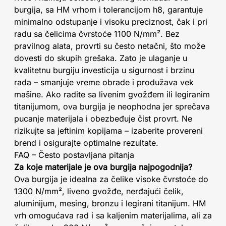
burgija, sa HM vrhom i tolerancijom h8, garantuje
minimalno odstupanje i visoku preciznost, čak i pri
radu sa čelicima čvrstoće 1100 N/mm². Bez
pravilnog alata, provrti su često netačni, što može
dovesti do skupih grešaka. Zato je ulaganje u
kvalitetnu burgiju investicija u sigurnost i brzinu
rada – smanjuje vreme obrade i produžava vek
mašine. Ako radite sa livenim gvožđem ili legiranim
titanijumom, ova burgija je neophodna jer sprečava
pucanje materijala i obezbeđuje čist provrt. Ne
rizikujte sa jeftinim kopijama – izaberite provereni
brend i osigurajte optimalne rezultate.
FAQ – Često postavljana pitanja
Za koje materijale je ova burgija najpogodnija?
Ova burgija je idealna za čelike visoke čvrstoće do
1300 N/mm², liveno gvožđe, nerđajući čelik,
aluminijum, mesing, bronzu i legirani titanijum. HM
vrh omogućava rad i sa kaljenim materijalima, ali za