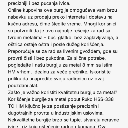
precizniji i bez pucanja ivica.
Online kupovina ove burgije omogućava vam brzu
nabavku uz prodaju preko interneta i dostavu na
kućnu adresu, čime štedite vreme. Mnogi korisnici
su potvrdili da je ovo najbolje rešenje za rad sa
tvrdim metalima – buši glatko, bez zaglavljivanja, a
oštrica ostaje oštra i posle dužeg korišćenja.
Preporučuje se za rad sa livenim gvožđem, gde su
provrti čisti i bez pukotina. Za slične potrebe,
pogledajte i našu burgiju za metal 8 mm sa istim
HM vrhom, idealnu za veće prečnike. Iskoristite
priliku da unapredite svoju radionicu uz ovaj
pouzdani alat.
Zašto je važno koristiti kvalitetnu burgiju za metal?
Korišćenje burgije za metal poput Ruko HSS-338
TC-HM ključno je za postizanje preciznih i
dugotrajnih provrta u industrijskim uslovima.
Nekvalitetne burgije brzo se tupie, stvaraju neravne
ivice i rizikuju oštećenje radnog komada. Ova