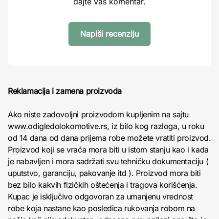
dajte vaš komentar.
Napiši recenziju
Reklamacija i zamena proizvoda
Ako niste zadovoljni proizvodom kupljenim na sajtu
www.odigledolokomotive.rs, iz bilo kog razloga, u roku
od 14 dana od dana prijema robe možete vratiti proizvod.
Proizvod koji se vraća mora biti u istom stanju kao i kada
je nabavljen i mora sadržati svu tehničku dokumentaciju (
uputstvo, garanciju, pakovanje itd ). Proizvod mora biti
bez bilo kakvih fizičkih oštećenja i tragova korišćenja.
Kupac je isključivo odgovoran za umanjenu vrednost
robe koja nastane kao posledica rukovanja robom na