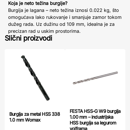
Koja je neto težina burgije?
Burgija je lagana – neto težina iznosi 0.022 kg, što
omogućava lako rukovanje i smanjuje zamor tokom
dužeg rada. Uz dužinu od 109 mm, idealna je za
precizan rad u uskim prostorima.
Slični proizvodi
FESTA HSS-G W9 burgija
Burgija za metal HSS 338
1.00 mm – industrijska
1.0 mm Womax
HSS burgija sa legurom
volframa