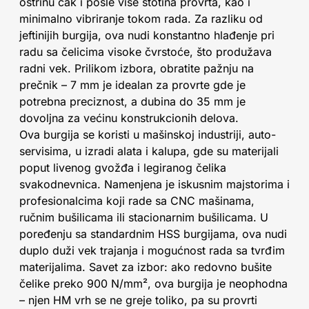
oštrinu čak i posle više stotina provrta, kao i
minimalno vibriranje tokom rada. Za razliku od
jeftinijih burgija, ova nudi konstantno hlađenje pri
radu sa čelicima visoke čvrstoće, što produžava
radni vek. Prilikom izbora, obratite pažnju na
prečnik – 7 mm je idealan za provrte gde je
potrebna preciznost, a dubina do 35 mm je
dovoljna za većinu konstrukcionih delova.
Ova burgija se koristi u mašinskoj industriji, auto-
servisima, u izradi alata i kalupa, gde su materijali
poput livenog gvožđa i legiranog čelika
svakodnevnica. Namenjena je iskusnim majstorima i
profesionalcima koji rade sa CNC mašinama,
ručnim bušilicama ili stacionarnim bušilicama. U
poređenju sa standardnim HSS burgijama, ova nudi
duplo duži vek trajanja i mogućnost rada sa tvrđim
materijalima. Savet za izbor: ako redovno bušite
čelike preko 900 N/mm², ova burgija je neophodna
– njen HM vrh se ne greje toliko, pa su provrti