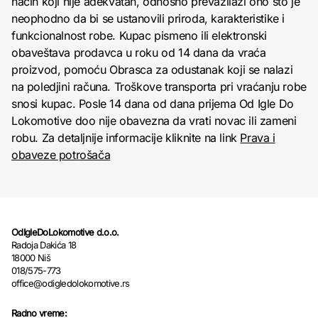
način koji nije adekvatan, odnosno prevazilazi ono što je
neophodno da bi se ustanovili priroda, karakteristike i
funkcionalnost robe. Kupac pismeno ili elektronski
obaveštava prodavca u roku od 14 dana da vraća
proizvod, pomoću Obrasca za odustanak koji se nalazi
na poledjini računa. Troškove transporta pri vraćanju robe
snosi kupac. Posle 14 dana od dana prijema Od Igle Do
Lokomotive doo nije obavezna da vrati novac ili zameni
robu. Za detaljnije informacije kliknite na link
Prava i
obaveze potrošača
OdIgleDoLokomotive d.o.o.
Radoja Dakića 18
18000 Niš
018/575-773
office@odigledolokomotive.rs
Radno vreme: