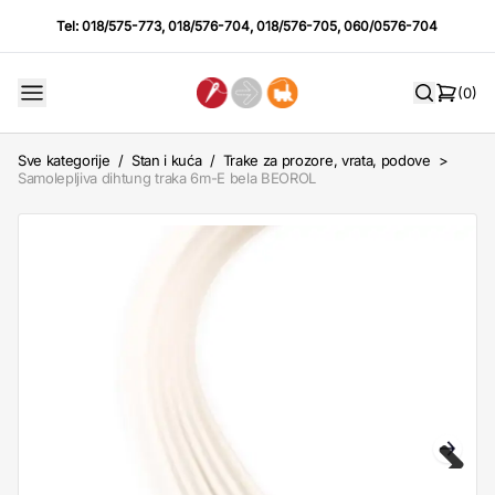
Tel:
018/575-773
,
018/576-704
,
018/576-705
,
060/0576-704
(0)
Sve kategorije
/
Stan i kuća
/
Trake za prozore, vrata, podove
>
Samolepljiva dihtung traka 6m-E bela BEOROL