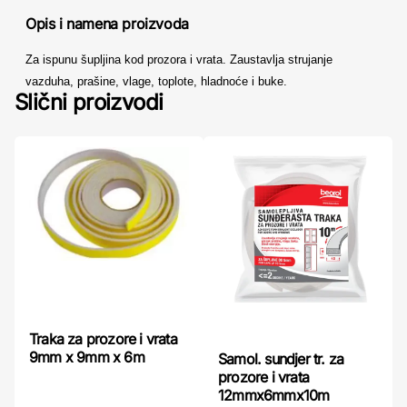
Opis i namena proizvoda
Za ispunu šupljina kod prozora i vrata. Zaustavlja strujanje
vazduha, prašine, vlage, toplote, hladnoće i buke.
Slični proizvodi
Traka za prozore i vrata
9mm x 9mm x 6m
Samol. sundjer tr. za
prozore i vrata
12mmx6mmx10m