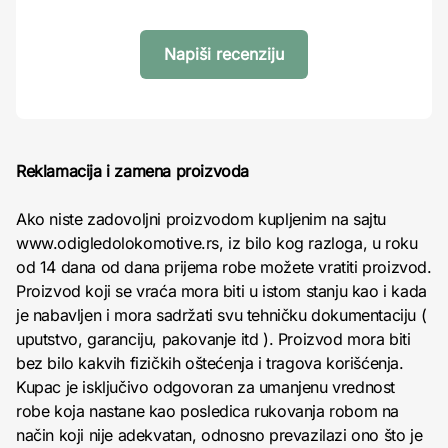
Napiši recenziju
Reklamacija i zamena proizvoda
Ako niste zadovoljni proizvodom kupljenim na sajtu
www.odigledolokomotive.rs, iz bilo kog razloga, u roku
od 14 dana od dana prijema robe možete vratiti proizvod.
Proizvod koji se vraća mora biti u istom stanju kao i kada
je nabavljen i mora sadržati svu tehničku dokumentaciju (
uputstvo, garanciju, pakovanje itd ). Proizvod mora biti
bez bilo kakvih fizičkih oštećenja i tragova korišćenja.
Kupac je isključivo odgovoran za umanjenu vrednost
robe koja nastane kao posledica rukovanja robom na
način koji nije adekvatan, odnosno prevazilazi ono što je