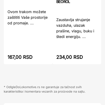
BEOROL
Ovom trakom možete
zaštititi Vaše prostorije
Zaustavlja strujanje
od promaje. ...
vazduha, ulazak
prašine, vlagu, buku i
štedi energiju. ...
234,00 RSD
167,00 RSD
* OdIgleDoLokomotive.rs ne garantuje za tačnost svih
karakteristika i komentara vezanih za proizvode na sajtu.