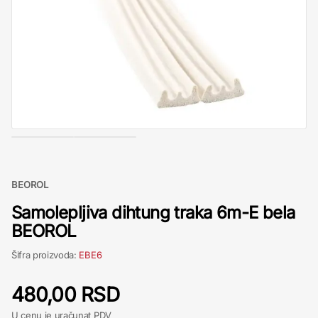
BEOROL
Samolepljiva dihtung traka 6m-E bela
BEOROL
Šifra proizvoda:
EBE6
480,00 RSD
U cenu je uračunat PDV