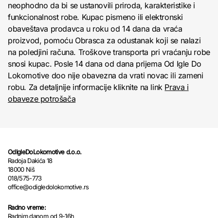
neophodno da bi se ustanovili priroda, karakteristike i
funkcionalnost robe. Kupac pismeno ili elektronski
obaveštava prodavca u roku od 14 dana da vraća
proizvod, pomoću Obrasca za odustanak koji se nalazi
na poledjini računa. Troškove transporta pri vraćanju robe
snosi kupac. Posle 14 dana od dana prijema Od Igle Do
Lokomotive doo nije obavezna da vrati novac ili zameni
robu. Za detaljnije informacije kliknite na link
Prava i
obaveze potrošača
OdIgleDoLokomotive d.o.o.
Radoja Dakića 18
18000 Niš
018/575-773
office@odigledolokomotive.rs
Radno vreme:
Radnim danom od 9-16h