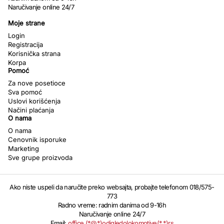
Naručivanje online 24/7
Moje strane
Login
Registracija
Korisnička strana
Korpa
Pomoć
Za nove posetioce
Sva pomoć
Uslovi korišćenja
Načini plaćanja
O nama
O nama
Cenovnik isporuke
Marketing
Sve grupe proizvoda
Ako niste uspeli da naručite preko websajta, probajte telefonom 018/575-
773
Radno vreme: radnim danima od 9-16h
Naručivanje online 24/7
Email:
office (*@*)odigledolokomotive(*.*)rs