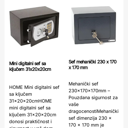
Sef mehanički 230 x 170
Mini digitalni sef sa
x 170 mm
ključem 31x20x20cm
Mehanički sef
HOME Mini digitalni sef
230x170x170mm –
sa ključem
Pouzdana sigurnost za
31x20x20cmHOME
vaše
mini digitalni sef sa
dragocenostiMehanički
ključem 31x20x20cm
sef dimenzija 230 x
donosi praktičnost i
170 x 170 mm je