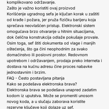
komplikovano održavanje.
Zašto je važno koristiti ovaj proizvod
Korišćenje ugradnog sefa je ključan korak u zaštiti
od krađe i požara, jer pruža fizičku barijeru koja
sprečava neovlašćen pristup. Elektronski sistem
omogućava brzo otvaranje u hitnim situacijama,
dok čelična konstrukcija odlaže pokušaje provale.
Osim toga, sef štiti dokumenta od vlage i manjih
oštećenja, što ga čini neophodnim za svako
domaćinstvo ili poslovni prostor. Redovnom
upotrebom i održavanjem, prodaja preko interneta i
dostava na kućnu adresu čine proces nabavke
jednostavnim i brzim.
FAQ - Često postavljana pitanja
Kako se podešava elektronska brava?
Elektronska brava se podešava unapred zadatim
kodom iz uputstva. Može se promeniti unosom
novog koda, a u slučaju zaborava koristite
rezervne ključeve koji dolaze uz sef.