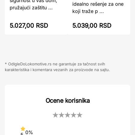
sigurnost u vaš dom,
idealno rešenje za one
pružajući zaštitu ...
koji traže p ...
5.027,00 RSD
5.039,00 RSD
* OdIgleDoLokomotive.rs ne garantuje za tačnost svih
karakteristika i komentara vezanih za proizvode na sajtu.
Ocene korisnika
0%
5