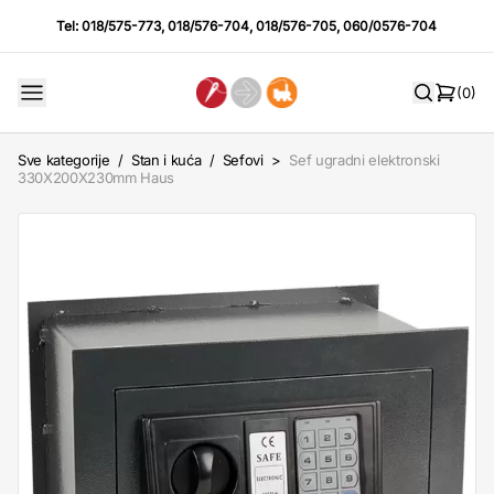
Tel:
018/575-773
,
018/576-704
,
018/576-705
,
060/0576-704
(0)
Sve kategorije
/
Stan i kuća
/
Sefovi
>
Sef ugradni elektronski
330X200X230mm Haus