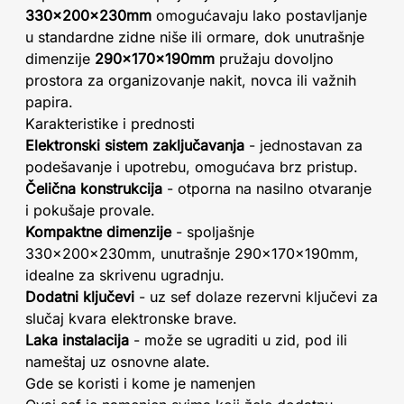
330x200x230mm
omogućavaju lako postavljanje
u standardne zidne niše ili ormare, dok unutrašnje
dimenzije
290x170x190mm
pružaju dovoljno
prostora za organizovanje nakit, novca ili važnih
papira.
Karakteristike i prednosti
Elektronski sistem zaključavanja
- jednostavan za
podešavanje i upotrebu, omogućava brz pristup.
Čelična konstrukcija
- otporna na nasilno otvaranje
i pokušaje provale.
Kompaktne dimenzije
- spoljašnje
330x200x230mm, unutrašnje 290x170x190mm,
idealne za skrivenu ugradnju.
Dodatni ključevi
- uz sef dolaze rezervni ključevi za
slučaj kvara elektronske brave.
Laka instalacija
- može se ugraditi u zid, pod ili
nameštaj uz osnovne alate.
Gde se koristi i kome je namenjen