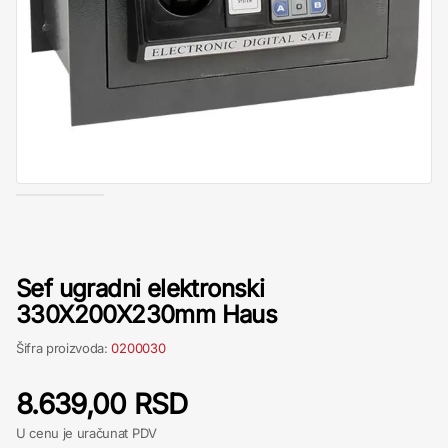
Sef ugradni elektronski
330X200X230mm Haus
Šifra proizvoda:
0200030
8.639,00 RSD
U cenu je uračunat PDV