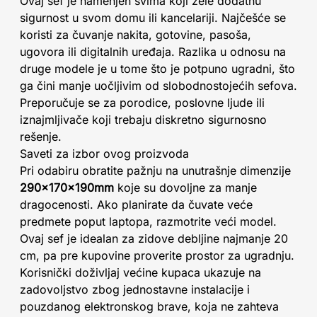
Ovaj sef je namenjen svima koji žele dodatnu
sigurnost u svom domu ili kancelariji. Najčešće se
koristi za čuvanje nakita, gotovine, pasoša,
ugovora ili digitalnih uređaja. Razlika u odnosu na
druge modele je u tome što je potpuno ugradni, što
ga čini manje uočljivim od slobodnostojećih sefova.
Preporučuje se za porodice, poslovne ljude ili
iznajmljivače koji trebaju diskretno sigurnosno
rešenje.
Saveti za izbor ovog proizvoda
Pri odabiru obratite pažnju na unutrašnje dimenzije
290x170x190mm
koje su dovoljne za manje
dragocenosti. Ako planirate da čuvate veće
predmete poput laptopa, razmotrite veći model.
Ovaj sef je idealan za zidove debljine najmanje 20
cm, pa pre kupovine proverite prostor za ugradnju.
Korisnički doživljaj većine kupaca ukazuje na
zadovoljstvo zbog jednostavne instalacije i
pouzdanog elektronskog brave, koja ne zahteva