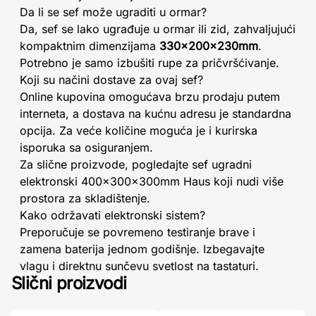
Da li se sef može ugraditi u ormar?
Da, sef se lako ugrađuje u ormar ili zid, zahvaljujući
kompaktnim dimenzijama
330x200x230mm
.
Potrebno je samo izbušiti rupe za pričvršćivanje.
Koji su načini dostave za ovaj sef?
Online kupovina omogućava brzu prodaju putem
interneta, a dostava na kućnu adresu je standardna
opcija. Za veće količine moguća je i kurirska
isporuka sa osiguranjem.
Za slične proizvode, pogledajte sef ugradni
elektronski 400x300x300mm Haus koji nudi više
prostora za skladištenje.
Kako održavati elektronski sistem?
Preporučuje se povremeno testiranje brave i
zamena baterija jednom godišnje. Izbegavajte
vlagu i direktnu sunčevu svetlost na tastaturi.
Slični proizvodi