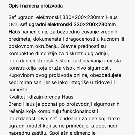
Opis i namena proizvoda
Sef ugradni elektronski 330x200x230mm Haus
Ovaj
sef ugradni elektronski 330x200x230mm
Haus
namenjen je za bezbedno čuvanje vrednih
predmeta, dokumenata i dragocenosti u kućnom ili
poslovnom okruženju. Glavne prednosti su
kompaktne dimenzije za diskretnu ugradnju,
pouzdan elektronski sistem zaključavanja i čvrsta
konstrukcija koja pruža visok nivo sigurnosti.
Kupovinom ovog proizvoda online, obezbeđujete
sebi miran san, jer se lako integriše u zidove ili
nameštaj.
Kvalitet i dizajn brenda Haus
Brend Haus je poznat po proizvodnji sigurnosnih
rešenja koja kombinuju funkcionalnost i
pouzdanost. Ovaj sef je idealan za one koji traže
ugradni model koji se ne primećuje, a opet nudi
naprednu zaštitu. Spoljašnje dimenzije