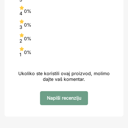
0%
4
0%
3
0%
2
0%
1
Ukoliko ste koristili ovaj proizvod, molimo
dajte vaš komentar.
Napiši recenziju