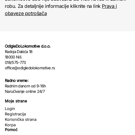
robu. Za detaljnije informacije kliknite na link
Prava i
obaveze potrošača
OdIgleDoLokomotive d.o.o.
Radoja Dakića 18
18000 Niš
018/575-773
office@odigledolokomotive.rs
Radno vreme:
Radnim danom od 9-16h
Naručivanje online 24/7
Moje strane
Login
Registracija
Korisnička strana
Korpa
Pomoć