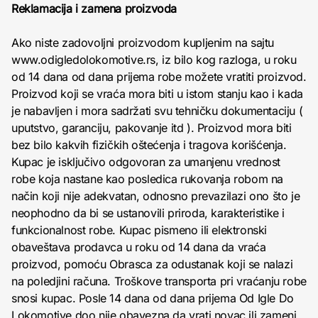
Reklamacija i zamena proizvoda
Ako niste zadovoljni proizvodom kupljenim na sajtu
www.odigledolokomotive.rs, iz bilo kog razloga, u roku
od 14 dana od dana prijema robe možete vratiti proizvod.
Proizvod koji se vraća mora biti u istom stanju kao i kada
je nabavljen i mora sadržati svu tehničku dokumentaciju (
uputstvo, garanciju, pakovanje itd ). Proizvod mora biti
bez bilo kakvih fizičkih oštećenja i tragova korišćenja.
Kupac je isključivo odgovoran za umanjenu vrednost
robe koja nastane kao posledica rukovanja robom na
način koji nije adekvatan, odnosno prevazilazi ono što je
neophodno da bi se ustanovili priroda, karakteristike i
funkcionalnost robe. Kupac pismeno ili elektronski
obaveštava prodavca u roku od 14 dana da vraća
proizvod, pomoću Obrasca za odustanak koji se nalazi
na poledjini računa. Troškove transporta pri vraćanju robe
snosi kupac. Posle 14 dana od dana prijema Od Igle Do
Lokomotive doo nije obavezna da vrati novac ili zameni