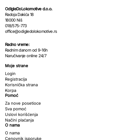
OdIgleDoLokomotive d.o.o.
Radoja Dakića 18
18000 Niš
018/575-773
office@odigledolokomotive.rs
Radno vreme:
Radnim danom od 9-16h
Naručivanje online 24/7
Moje strane
Login
Registracija
Korisnička strana
Korpa
Pomoć
Za nove posetioce
Sva pomoć
Uslovi korišćenja
Načini plaćanja
O nama
O nama
Cenovnik isporuke