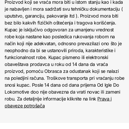
Proizvod koji se vraća mora biti u istom stanju kao i kada
je nabavljen i mora sadržati svu tehničku dokumentaciju (
uputstvo, garanciju, pakovanje itd ). Proizvod mora biti
bez bilo kakvih fizičkih oštećenja i tragova korišćenja.
Kupac je isključivo odgovoran za umanjenu vrednost
robe koja nastane kao posledica rukovanja robom na
način koji nije adekvatan, odnosno prevazilazi ono što je
neophodno da bi se ustanovili priroda, karakteristike i
funkcionalnost robe. Kupac pismeno ili elektronski
obaveštava prodavca u roku od 14 dana da vraća
proizvod, pomoću Obrasca za odustanak koji se nalazi
na poledjini računa. Troškove transporta pri vraćanju robe
snosi kupac. Posle 14 dana od dana prijema Od Igle Do
Lokomotive doo nije obavezna da vrati novac ili zameni
robu. Za detaljnije informacije kliknite na link
Prava i
obaveze potrošača