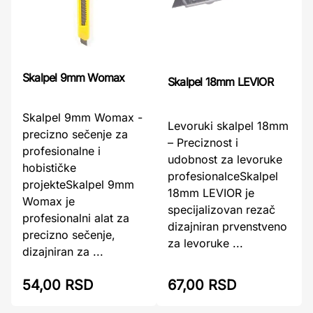
Skalpel 9mm Womax
Skalpel 18mm LEVIOR
Skalpel 9mm Womax -
Levoruki skalpel 18mm
precizno sečenje za
– Preciznost i
profesionalne i
udobnost za levoruke
hobističke
profesionalceSkalpel
projekteSkalpel 9mm
18mm LEVIOR je
Womax je
specijalizovan rezač
profesionalni alat za
dizajniran prvenstveno
precizno sečenje,
za levoruke ...
dizajniran za ...
54,00 RSD
67,00 RSD