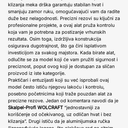
klizanja meka drška garantuju stabilan hvat i
smanjuju zamor ruku, omogućavajući vam da radite
duže bez nelagodnosti. Precizni rezovi su ključni za
profesionalne projekte, a ovaj alat pruža kontrolu
koja vam je potrebna za postizanje vrhunskih
rezultata. Osim toga, izdržljiva konstrukcija
osigurava dugotrajnost, što ga čini isplativom
investicijom za svakog majstora. Kada birate alat,
odlučite se za model koji će vam pružiti sigurnost i
preciznost, poput ovog koji je dostupan za sličan
proizvod iz iste kategorije.
Praktičari i entuzijasti koji su već isprobali ovaj
model često ističu njegovu lakoću i kontrolu,
posebno početnicima koji traže pouzdan alat za
precizne rezove. Jedan od komentara navodi da je
Skalpel-Profi WOLCRAFT
“jednostavniji za
korišćenje od očekivanog, uz odličan hvat i bez
klizanja”. Drugi ističu da je aluminijumska ručka