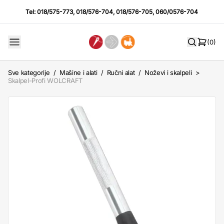
Tel:
018/575-773
,
018/576-704
,
018/576-705
,
060/0576-704
(0)
Sve kategorije
/
Mašine i alati
/
Ručni alat
/
Noževi i skalpeli
>
Skalpel-Profi WOLCRAFT