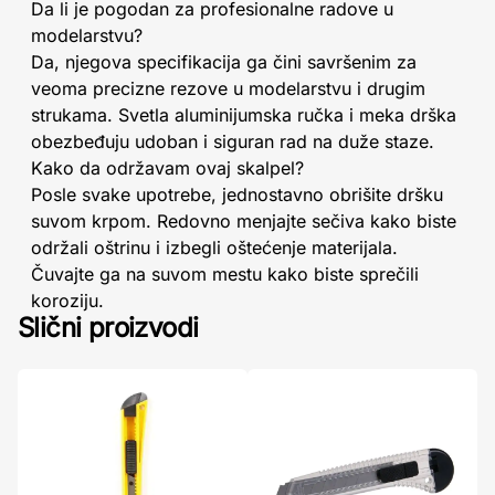
Da li je pogodan za profesionalne radove u
modelarstvu?
Da, njegova specifikacija ga čini savršenim za
veoma precizne rezove u modelarstvu i drugim
strukama. Svetla aluminijumska ručka i meka drška
obezbeđuju udoban i siguran rad na duže staze.
Kako da održavam ovaj skalpel?
Posle svake upotrebe, jednostavno obrišite dršku
suvom krpom. Redovno menjajte sečiva kako biste
održali oštrinu i izbegli oštećenje materijala.
Čuvajte ga na suvom mestu kako biste sprečili
koroziju.
Slični proizvodi