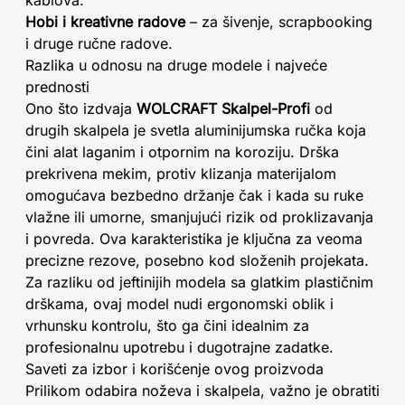
kablova.
Hobi i kreativne radove
– za šivenje, scrapbooking
i druge ručne radove.
Razlika u odnosu na druge modele i najveće
prednosti
Ono što izdvaja
WOLCRAFT Skalpel-Profi
od
drugih skalpela je svetla aluminijumska ručka koja
čini alat laganim i otpornim na koroziju. Drška
prekrivena mekim, protiv klizanja materijalom
omogućava bezbedno držanje čak i kada su ruke
vlažne ili umorne, smanjujući rizik od proklizavanja
i povreda. Ova karakteristika je ključna za veoma
precizne rezove, posebno kod složenih projekata.
Za razliku od jeftinijih modela sa glatkim plastičnim
drškama, ovaj model nudi ergonomski oblik i
vrhunsku kontrolu, što ga čini idealnim za
profesionalnu upotrebu i dugotrajne zadatke.
Saveti za izbor i korišćenje ovog proizvoda
Prilikom odabira noževa i skalpela, važno je obratiti