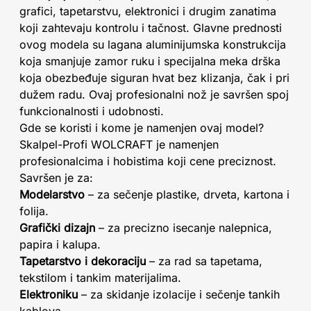
grafici, tapetarstvu, elektronici i drugim zanatima
koji zahtevaju kontrolu i tačnost. Glavne prednosti
ovog modela su lagana aluminijumska konstrukcija
koja smanjuje zamor ruku i specijalna meka drška
koja obezbeđuje siguran hvat bez klizanja, čak i pri
dužem radu. Ovaj profesionalni nož je savršen spoj
funkcionalnosti i udobnosti.
Gde se koristi i kome je namenjen ovaj model?
Skalpel-Profi WOLCRAFT je namenjen
profesionalcima i hobistima koji cene preciznost.
Savršen je za:
Modelarstvo
– za sečenje plastike, drveta, kartona i
folija.
Grafički dizajn
– za precizno isecanje nalepnica,
papira i kalupa.
Tapetarstvo i dekoraciju
– za rad sa tapetama,
tekstilom i tankim materijalima.
Elektroniku
– za skidanje izolacije i sečenje tankih