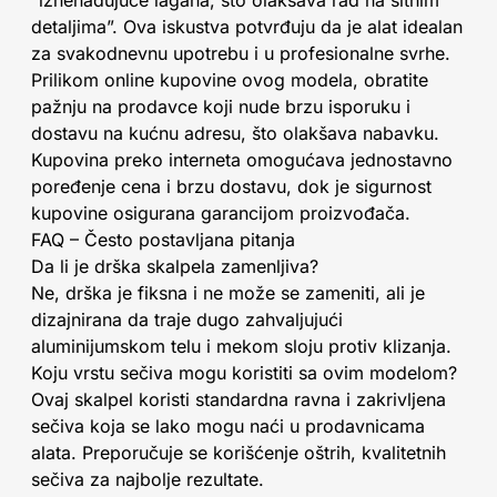
“iznenađujuće lagana, što olakšava rad na sitnim
detaljima”. Ova iskustva potvrđuju da je alat idealan
za svakodnevnu upotrebu i u profesionalne svrhe.
Prilikom online kupovine ovog modela, obratite
pažnju na prodavce koji nude brzu isporuku i
dostavu na kućnu adresu, što olakšava nabavku.
Kupovina preko interneta omogućava jednostavno
poređenje cena i brzu dostavu, dok je sigurnost
kupovine osigurana garancijom proizvođača.
FAQ – Često postavljana pitanja
Da li je drška skalpela zamenljiva?
Ne, drška je fiksna i ne može se zameniti, ali je
dizajnirana da traje dugo zahvaljujući
aluminijumskom telu i mekom sloju protiv klizanja.
Koju vrstu sečiva mogu koristiti sa ovim modelom?
Ovaj skalpel koristi standardna ravna i zakrivljena
sečiva koja se lako mogu naći u prodavnicama
alata. Preporučuje se korišćenje oštrih, kvalitetnih
sečiva za najbolje rezultate.