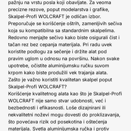
pažnju na vrstu posla koji obavljate. Za veoma
precizne rezove, poput modelarstva i grafike,
Skalpel-Profi WOLCRAFT je odličan izbor.
Preporučuje se korišćenje oštrih, zamenljivih sečiva
koja su kompatibilna sa standardnim skalpelima.
Redovno menjajte sečivo kako biste osigurali čist i
tačan rez bez cepanja materijala. Pri radu uvek
koristite podlogu za sečenje i držite alat pod
pravim uglom u odnosu na površinu. Nakon svake
upotrebe, očistite aluminijumsku ručku suvom
krpom kako biste produžili vek trajanja alata.
Zašto je važno koristiti kvalitetan skalpel poput
Skalpel-Profi WOLCRAFT?
Korišćenje kvalitetnog alata kao što je Skalpel-Profi
WOLCRAFT nije samo stvar udobnosti, već i
bezbednosti i efikasnosti. Loše dizajnirani ili
nekvalitetni noževi mogu dovesti do proklizavanja,
što povećava rizik od posekotina i oštećenja
materijala. Svetla aluminijumska ručka i protiv