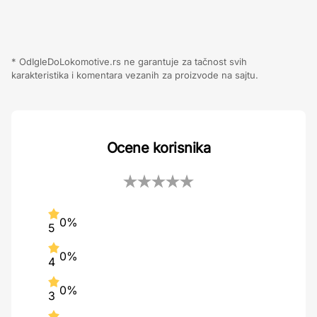
* OdIgleDoLokomotive.rs ne garantuje za tačnost svih
karakteristika i komentara vezanih za proizvode na sajtu.
Ocene korisnika
0%
5
0%
4
0%
3