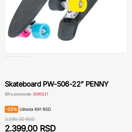
Skateboard PW-506-22” PENNY
Šifra proizvoda:
3090221
-
22%
Ušteda
691
RSD
3.090,00 RSD
2.399,00 RSD