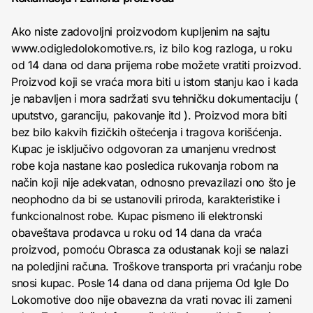
Ako niste zadovoljni proizvodom kupljenim na sajtu
www.odigledolokomotive.rs, iz bilo kog razloga, u roku
od 14 dana od dana prijema robe možete vratiti proizvod.
Proizvod koji se vraća mora biti u istom stanju kao i kada
je nabavljen i mora sadržati svu tehničku dokumentaciju (
uputstvo, garanciju, pakovanje itd ). Proizvod mora biti
bez bilo kakvih fizičkih oštećenja i tragova korišćenja.
Kupac je isključivo odgovoran za umanjenu vrednost
robe koja nastane kao posledica rukovanja robom na
način koji nije adekvatan, odnosno prevazilazi ono što je
neophodno da bi se ustanovili priroda, karakteristike i
funkcionalnost robe. Kupac pismeno ili elektronski
obaveštava prodavca u roku od 14 dana da vraća
proizvod, pomoću Obrasca za odustanak koji se nalazi
na poledjini računa. Troškove transporta pri vraćanju robe
snosi kupac. Posle 14 dana od dana prijema Od Igle Do
Lokomotive doo nije obavezna da vrati novac ili zameni