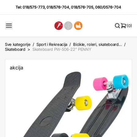
Tel:
018/575-773
,
018/576-704
,
018/576-705
,
060/0576-704
(0)
Sve kategorije
/
Sport i Rekreacija
/
Bicikle, roleri, skateboard...
/
Skateboard
>
Skateboard PW-506-22” PENNY
akcija