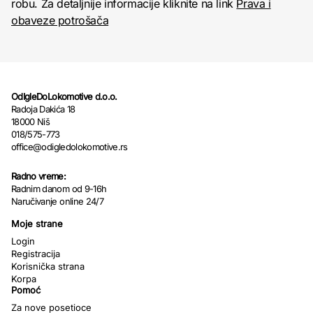
robu. Za detaljnije informacije kliknite na link
Prava i
obaveze potrošača
OdIgleDoLokomotive d.o.o.
Radoja Dakića 18
18000 Niš
018/575-773
office@odigledolokomotive.rs
Radno vreme:
Radnim danom od 9-16h
Naručivanje online 24/7
Moje strane
Login
Registracija
Korisnička strana
Korpa
Pomoć
Za nove posetioce