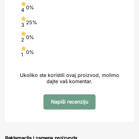
0%
4
25%
3
0%
2
0%
1
Ukoliko ste koristili ovaj proizvod, molimo
dajte vaš komentar.
Napiši recenziju
Reklamacija i zamena proizvoda