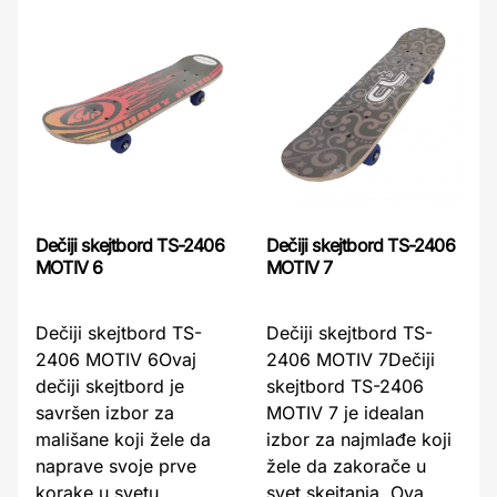
Dečiji skejtbord TS-2406
Dečiji skejtbord TS-2406
MOTIV 6
MOTIV 7
Dečiji skejtbord TS-
Dečiji skejtbord TS-
2406 MOTIV 6Ovaj
2406 MOTIV 7Dečiji
dečiji skejtbord je
skejtbord TS-2406
savršen izbor za
MOTIV 7 je idealan
mališane koji žele da
izbor za najmlađe koji
naprave svoje prve
žele da zakorače u
korake u svetu
svet skejtanja. Ova