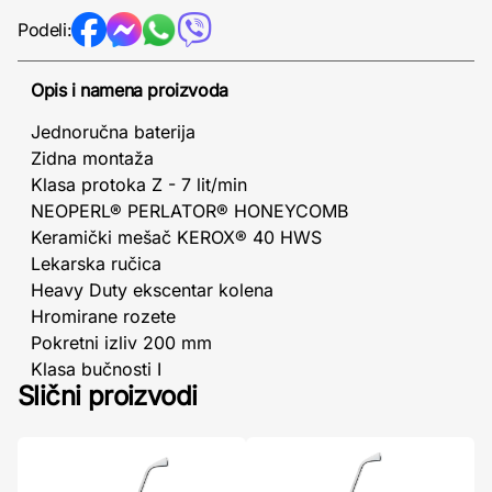
Podeli:
Opis i namena proizvoda
Jednoručna baterija
Zidna montaža
Klasa protoka Z - 7 lit/min
NEOPERL® PERLATOR® HONEYCOMB
Keramički mešač KEROX® 40 HWS
Lekarska ručica
Heavy Duty ekscentar kolena
Hromirane rozete
Pokretni izliv 200 mm
Klasa bučnosti I
Slični proizvodi