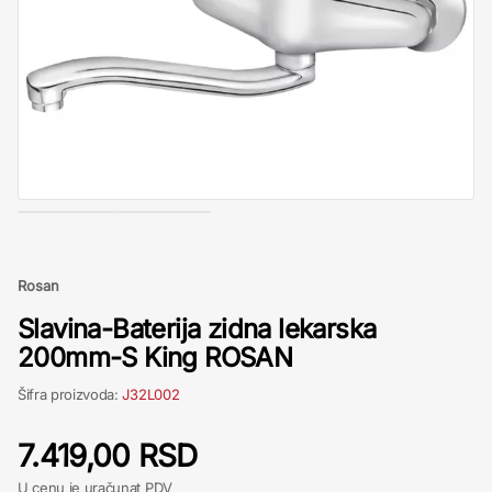
Rosan
Slavina-Baterija zidna lekarska
200mm-S King ROSAN
Šifra proizvoda:
J32L002
7.419,00 RSD
U cenu je uračunat PDV