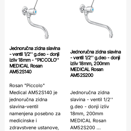
Jednoručna zidna slavina
Jednoručna zidna slavina
- ventil 1/2'' g.deo - donji
- ventil 1/2'' g.deo - donji
izliv 18mm - ''PICCOLO''
izliv 18mm, 200mm
MEDICAL Rosan
MEDICAL Rosan
AM52S140
AM52S200
Rosan "Piccolo"
Medical AM52S140 je
Jednoručna zidna
jednoručna zidna
slavina - ventil 1/2''
slavina-ventil
g.deo - donji izliv
namenjena posebno za
18mm, 200mm
medicinske i
MEDICAL Rosan
zdravstvene ustanove,
AM52S200 ...