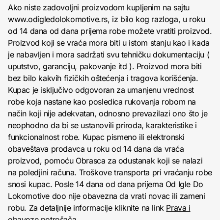
Ako niste zadovoljni proizvodom kupljenim na sajtu
www.odigledolokomotive.rs, iz bilo kog razloga, u roku
od 14 dana od dana prijema robe možete vratiti proizvod.
Proizvod koji se vraća mora biti u istom stanju kao i kada
je nabavljen i mora sadržati svu tehničku dokumentaciju (
uputstvo, garanciju, pakovanje itd ). Proizvod mora biti
bez bilo kakvih fizičkih oštećenja i tragova korišćenja.
Kupac je isključivo odgovoran za umanjenu vrednost
robe koja nastane kao posledica rukovanja robom na
način koji nije adekvatan, odnosno prevazilazi ono što je
neophodno da bi se ustanovili priroda, karakteristike i
funkcionalnost robe. Kupac pismeno ili elektronski
obaveštava prodavca u roku od 14 dana da vraća
proizvod, pomoću Obrasca za odustanak koji se nalazi
na poledjini računa. Troškove transporta pri vraćanju robe
snosi kupac. Posle 14 dana od dana prijema Od Igle Do
Lokomotive doo nije obavezna da vrati novac ili zameni
robu. Za detaljnije informacije kliknite na link
Prava i
obaveze potrošača