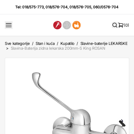
Tel:
018/575-773
,
018/576-704
,
018/576-705
,
060/0576-704
(0)
Sve kategorije
/
Stan i kuća
/
Kupatilo
/
Slavine-baterije LEKARSKE
>
Slavina-Baterija zidna lekarska 200mm-S King ROSAN