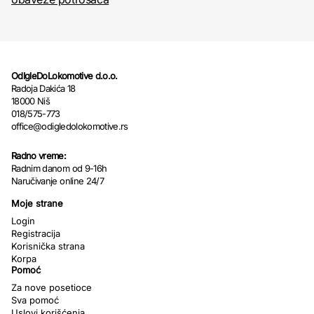
OdIgleDoLokomotive d.o.o.
Radoja Dakića 18
18000 Niš
018/575-773
office@odigledolokomotive.rs
Radno vreme:
Radnim danom od 9-16h
Naručivanje online 24/7
Moje strane
Login
Registracija
Korisnička strana
Korpa
Pomoć
Za nove posetioce
Sva pomoć
Uslovi korišćenja