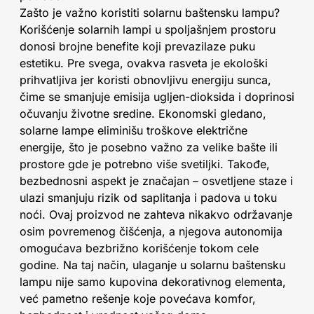
Zašto je važno koristiti solarnu baštensku lampu?
Korišćenje solarnih lampi u spoljašnjem prostoru
donosi brojne benefite koji prevazilaze puku
estetiku. Pre svega, ovakva rasveta je ekološki
prihvatljiva jer koristi obnovljivu energiju sunca,
čime se smanjuje emisija ugljen-dioksida i doprinosi
očuvanju životne sredine. Ekonomski gledano,
solarne lampe eliminišu troškove električne
energije, što je posebno važno za velike bašte ili
prostore gde je potrebno više svetiljki. Takođe,
bezbednosni aspekt je značajan – osvetljene staze i
ulazi smanjuju rizik od saplitanja i padova u toku
noći. Ovaj proizvod ne zahteva nikakvo održavanje
osim povremenog čišćenja, a njegova autonomija
omogućava bezbrižno korišćenje tokom cele
godine. Na taj način, ulaganje u solarnu baštensku
lampu nije samo kupovina dekorativnog elementa,
već pametno rešenje koje povećava komfor,