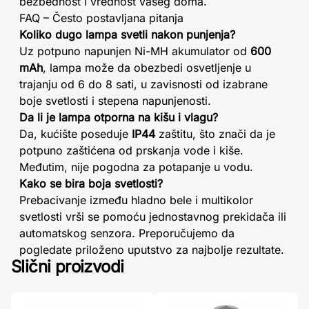
bezbednost i vrednost vašeg doma.
FAQ – Često postavljana pitanja
Koliko dugo lampa svetli nakon punjenja?
Uz potpuno napunjen Ni-MH akumulator od
600
mAh
, lampa može da obezbedi osvetljenje u
trajanju od 6 do 8 sati, u zavisnosti od izabrane
boje svetlosti i stepena napunjenosti.
Da li je lampa otporna na kišu i vlagu?
Da, kućište poseduje
IP44
zaštitu, što znači da je
potpuno zaštićena od prskanja vode i kiše.
Međutim, nije pogodna za potapanje u vodu.
Kako se bira boja svetlosti?
Prebacivanje između hladno bele i multikolor
svetlosti vrši se pomoću jednostavnog prekidača ili
automatskog senzora. Preporučujemo da
pogledate priloženo uputstvo za najbolje rezultate.
Slični proizvodi