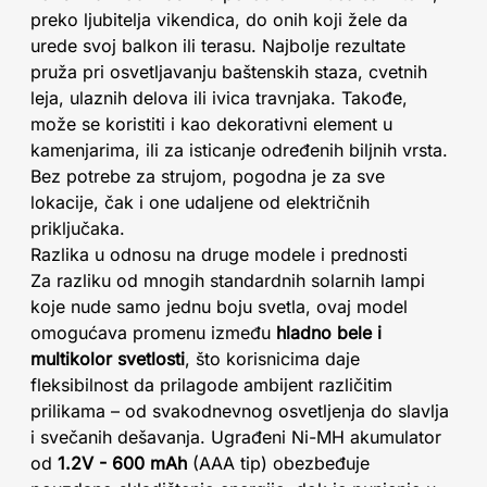
preko ljubitelja vikendica, do onih koji žele da
urede svoj balkon ili terasu. Najbolje rezultate
pruža pri osvetljavanju baštenskih staza, cvetnih
leja, ulaznih delova ili ivica travnjaka. Takođe,
može se koristiti i kao dekorativni element u
kamenjarima, ili za isticanje određenih biljnih vrsta.
Bez potrebe za strujom, pogodna je za sve
lokacije, čak i one udaljene od električnih
priključaka.
Razlika u odnosu na druge modele i prednosti
Za razliku od mnogih standardnih solarnih lampi
koje nude samo jednu boju svetla, ovaj model
omogućava promenu između
hladno bele i
multikolor svetlosti
, što korisnicima daje
fleksibilnost da prilagode ambijent različitim
prilikama – od svakodnevnog osvetljenja do slavlja
i svečanih dešavanja. Ugrađeni Ni-MH akumulator
od
1.2V - 600 mAh
(AAA tip) obezbeđuje