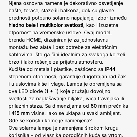
Njena osnovna namena je dekorativno osvetljenje
bašte, terase, staze ili balkona, dok su glavne
prednosti potpuno solarno napajanje, izbor između
hladno bele i multikolor svetlosti
, kao i izuzetna
otpornost na vremenske uslove. Ovaj model,
brenda HOME, dizajniran je za jednostavnu
montažu bez alata i bez potrebe za električnim
kablovima, što ga čini idealnim za svakoga ko želi
brzo i lako rešenje za prijatnu atmosferu.
Kućište od metala i plastike, zaštićeno sa
IP44
stepenom otpornosti, garantuje dugotrajan rad čak
i u uslovima kiše i vlage. Lampa je opremljena sa
dve LED diode (1 + 1) koje pružaju dovoljno
svetlosti za naglašavanje biljaka, ivica travnjaka ili
prilaznih staza. Sa dimenzijama od
60 mm
prečnika
i
415 mm
visine, lako se uklapa u svaki ambijent.
Gde se koristi i kome je namenjena?
Ova solarna lampa je namenjena širokom krugu
korisnika – od vlasnika porodičnih kuća sa vrtom,