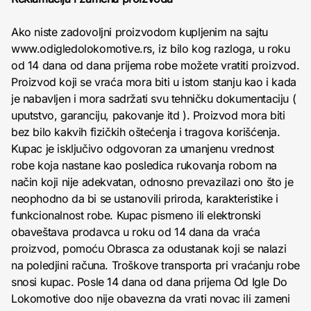
Ako niste zadovoljni proizvodom kupljenim na sajtu
www.odigledolokomotive.rs, iz bilo kog razloga, u roku
od 14 dana od dana prijema robe možete vratiti proizvod.
Proizvod koji se vraća mora biti u istom stanju kao i kada
je nabavljen i mora sadržati svu tehničku dokumentaciju (
uputstvo, garanciju, pakovanje itd ). Proizvod mora biti
bez bilo kakvih fizičkih oštećenja i tragova korišćenja.
Kupac je isključivo odgovoran za umanjenu vrednost
robe koja nastane kao posledica rukovanja robom na
način koji nije adekvatan, odnosno prevazilazi ono što je
neophodno da bi se ustanovili priroda, karakteristike i
funkcionalnost robe. Kupac pismeno ili elektronski
obaveštava prodavca u roku od 14 dana da vraća
proizvod, pomoću Obrasca za odustanak koji se nalazi
na poledjini računa. Troškove transporta pri vraćanju robe
snosi kupac. Posle 14 dana od dana prijema Od Igle Do
Lokomotive doo nije obavezna da vrati novac ili zameni