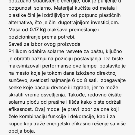
pouzdano skladištenje energije, dok je punjenje u
potpunosti solarno. Materijal kućišta od metala i
plastike čini je izdržljivijom od potpuno plastičnih
alternativa, što je čini dugotrajnijom investicijom.
Masa od
0.17 kg
olakšava premeštanje i
pozicioniranje prema potrebi.
Saveti za izbor ovog proizvoda
Prilikom odabira solarne rasvete za baštu, ključno
je obratiti pažnju na poziciju postavljanja. Da biste
maksimizovali performanse ove lampe, postavite je
na mesto koje je tokom dana izloženo direktnoj
sunčevoj svetlosti najmanje 6 do 8 sati. Izbegavajte
senke koje bacaju drveće ili zgrade, jer to može
skratiti vreme osvetljenja. Takođe, redovno čistite
solarnu ploču od prašine i lišća kako biste održali
efikasnost. Ovaj model je pravi izbor za one koji
žele kombinaciju funkcije i dekoracije, kao i za
kupce koji traže energetski efikasno rešenje sa više
opcija boja.