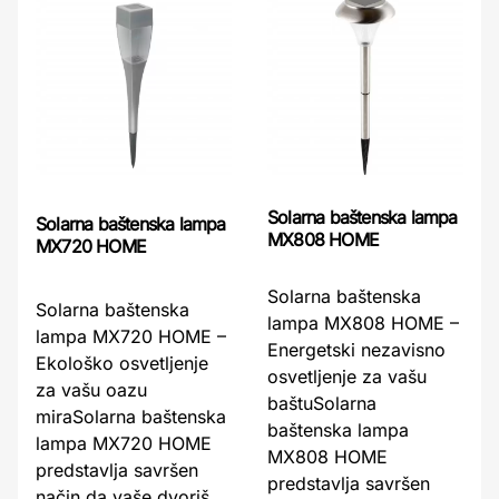
Solarna baštenska lampa
Solarna baštenska lampa
MX808 HOME
MX720 HOME
Solarna baštenska
Solarna baštenska
lampa MX808 HOME –
lampa MX720 HOME –
Energetski nezavisno
Ekološko osvetljenje
osvetljenje za vašu
za vašu oazu
baštuSolarna
miraSolarna baštenska
baštenska lampa
lampa MX720 HOME
MX808 HOME
predstavlja savršen
predstavlja savršen
način da vaše dvoriš ...