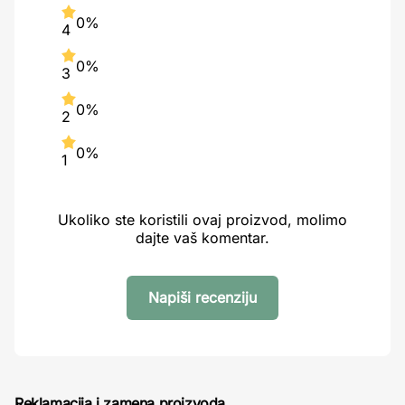
0%
4
0%
3
0%
2
0%
1
Ukoliko ste koristili ovaj proizvod, molimo
dajte vaš komentar.
Napiši recenziju
Reklamacija i zamena proizvoda