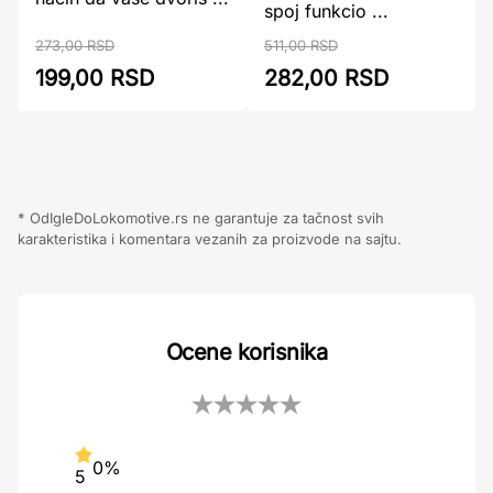
spoj funkcio ...
273,00 RSD
511,00 RSD
199,00 RSD
282,00 RSD
* OdIgleDoLokomotive.rs ne garantuje za tačnost svih
karakteristika i komentara vezanih za proizvode na sajtu.
Ocene korisnika
0%
5