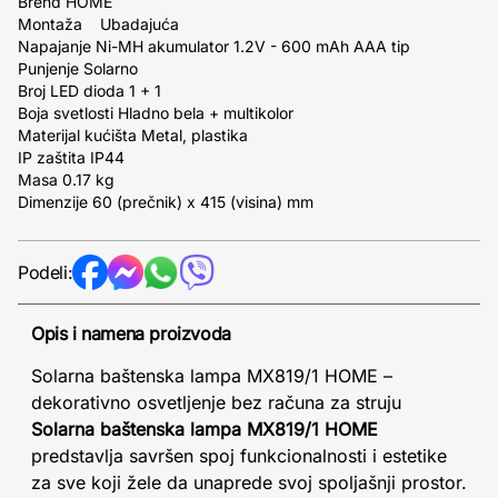
Brend HOME
Montaža Ubadajuća
Napajanje Ni-MH akumulator 1.2V - 600 mAh AAA tip
Punjenje Solarno
Broj LED dioda 1 + 1
Boja svetlosti Hladno bela + multikolor
Materijal kućišta Metal, plastika
IP zaštita IP44
Masa 0.17 kg
Dimenzije 60 (prečnik) x 415 (visina) mm
Podeli:
Opis i namena proizvoda
Solarna baštenska lampa MX819/1 HOME –
dekorativno osvetljenje bez računa za struju
Solarna baštenska lampa MX819/1 HOME
predstavlja savršen spoj funkcionalnosti i estetike
za sve koji žele da unaprede svoj spoljašnji prostor.