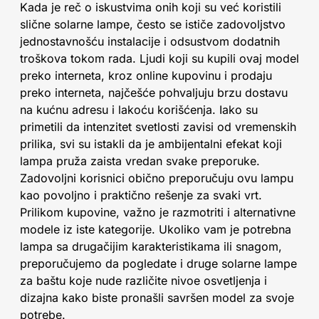
Kada je reč o iskustvima onih koji su već koristili
slične solarne lampe, često se ističe zadovoljstvo
jednostavnošću instalacije i odsustvom dodatnih
troškova tokom rada. Ljudi koji su kupili ovaj model
preko interneta, kroz online kupovinu i prodaju
preko interneta, najčešće pohvaljuju brzu dostavu
na kućnu adresu i lakoću korišćenja. Iako su
primetili da intenzitet svetlosti zavisi od vremenskih
prilika, svi su istakli da je ambijentalni efekat koji
lampa pruža zaista vredan svake preporuke.
Zadovoljni korisnici obično preporučuju ovu lampu
kao povoljno i praktično rešenje za svaki vrt.
Prilikom kupovine, važno je razmotriti i alternativne
modele iz iste kategorije. Ukoliko vam je potrebna
lampa sa drugačijim karakteristikama ili snagom,
preporučujemo da pogledate i druge solarne lampe
za baštu koje nude različite nivoe osvetljenja i
dizajna kako biste pronašli savršen model za svoje
potrebe.