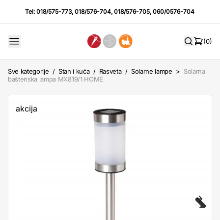
Tel:
018/575-773
,
018/576-704
,
018/576-705
,
060/0576-704
(0)
Sve kategorije
/
Stan i kuća
/
Rasveta
/
Solarne lampe
>
Solarna
baštenska lampa MX819/1 HOME
akcija