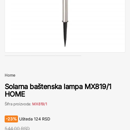
Home
Solarna baštenska lampa MX819/1
HOME
Šifra proizvoda:
MX819/1
-
23%
Ušteda
124
RSD
544,00 RSD