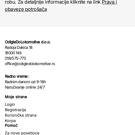
robu. Za detaljnije informacije kliknite na link
Prava i
obaveze potrošača
OdIgleDoLokomotive d.o.o.
Radoja Dakića 18
18000 Niš
018/575-773
office@odigledolokomotive.rs
Radno vreme:
Radnim danom od 9-16h
Naručivanje online 24/7
Moje strane
Login
Registracija
Korisnička strana
Korpa
Pomoć
Za nove posetioce