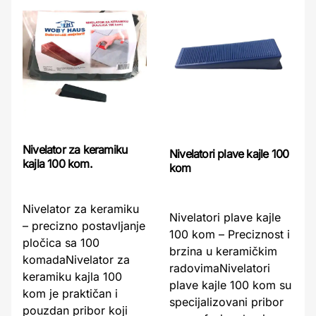
Nivelator za keramiku
Nivelatori plave kajle 100
kajla 100 kom.
kom
Nivelator za keramiku
Nivelatori plave kajle
– precizno postavljanje
100 kom – Preciznost i
pločica sa 100
brzina u keramičkim
komadaNivelator za
radovimaNivelatori
keramiku kajla 100
plave kajle 100 kom su
kom je praktičan i
specijalizovani pribor
pouzdan pribor koji