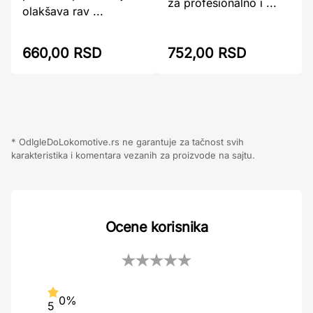
za profesionalno i ...
olakšava rav ...
660,00 RSD
752,00 RSD
* OdIgleDoLokomotive.rs ne garantuje za tačnost svih
karakteristika i komentara vezanih za proizvode na sajtu.
Ocene korisnika
0%
5