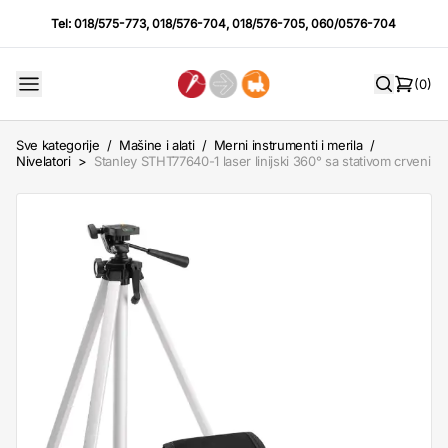
Tel:
018/575-773
,
018/576-704
,
018/576-705
,
060/0576-704
(0)
Sve kategorije
/
Mašine i alati
/
Merni instrumenti i merila
/
Nivelatori
>
Stanley STHT77640-1 laser linijski 360° sa stativom crveni