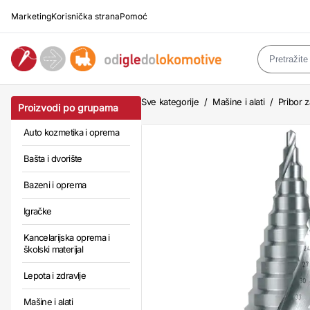
Marketing
Korisnička strana
Pomoć
Sve kategorije
/
Mašine i alati
/
Pribor z
Proizvodi po grupama
Auto kozmetika i oprema
Bašta i dvorište
Bazeni i oprema
Igračke
Kancelarijska oprema i
školski materijal
Lepota i zdravlje
Mašine i alati