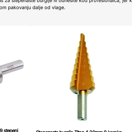
brus za stepenaste burgije ili odnesite kod profesionalca, jer
nom pakovanju dalje od vlage.
9 stepeni