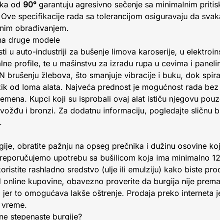
aka od
90°
garantuju agresivno sečenje sa minimalnim pritis
 Ove specifikacije rada sa tolerancijom osiguravaju da svak
dnim obrađivanjem.
 na druge modele
ti u auto-industriji za bušenje limova karoserije, u elektroi
lne profile, te u mašinstvu za izradu rupa u cevima i pane
N brušenju žlebova, što smanjuje vibracije i buku, dok spira
izik od loma alata. Najveća prednost je mogućnost rada bez 
remena. Kupci koji su isprobali ovaj alat ističu njegovu pou
 gvožđu i bronzi. Za dodatnu informaciju, pogledajte sličn
.
rgije, obratite pažnju na opseg prečnika i dužinu osovine 
preporučujemo upotrebu sa bušilicom koja ima minimalno 12
ristite rashladno sredstvo (ulje ili emulziju) kako biste prod
od online kupovine, obavezno proverite da burgija nije pre
 jer to omogućava lakše oštrenje. Prodaja preko interneta je
 vreme.
etne stepenaste burgije?