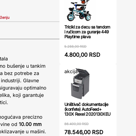
iženju
Tricikl za decu sa tendom
i ručicom za guranje 449
Playtime plava
5.288,00 RSD
4.800,00 RSD
tala
sno bušenje u tankim
akcija
ima bez potrebe za
industriji. Glavne
osiguravaju optimalno
lika, koji garantuje
ici.
Uništivač dokumentacije
(konfete) AutoFeed+
130X Rexel 2020130XEU
mogućava precizno
ovine od
10.00 mm
86.400,00 RSD
klizavanje u mašini.
78.546,00 RSD