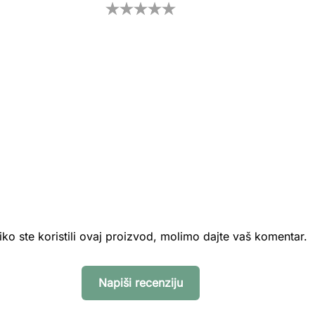
iko ste koristili ovaj proizvod, molimo dajte vaš komentar.
Napiši recenziju