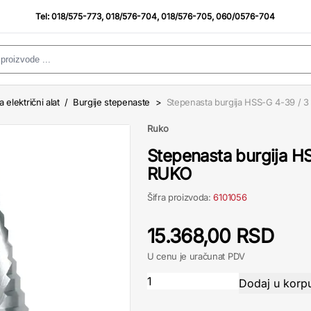
Tel:
018/575-773
,
018/576-704
,
018/576-705
,
060/0576-704
a električni alat
/
Burgije stepenaste
>
Stepenasta burgija HSS-G 4-39 /
Ruko
Stepenasta burgija 
RUKO
Šifra proizvoda:
6101056
15.368,00 RSD
U cenu je uračunat PDV