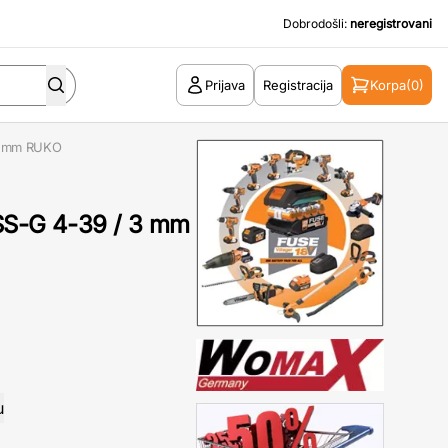
Dobrodošli:
neregistrovani
Prijava
Registracija
Korpa
(0)
 3 mm RUKO
HSS-G 4-39 / 3 mm