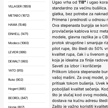
Ugao vrha od
118°
i ugao kor
VILLAGER (1859)
standardno za većinu bušilica.
glatka, bez potrebe za nakna
METABO (1672)
Primena i prednosti u odnosu
HAMA (1546)
Ova stepenasta burgija se koris
provlačenje kablova kroz meta
EINHELL (1471)
modele, glavna razlika je u CB
protok strugotine i smanjuje r
Modeco (1060)
pilot rupe, što štedi do 50% v
LEVIOR (999)
kvalitet rupa, čak i u livenom
koja je idealna za finije radove
DEWALT (993)
Saveti za izbor i korišćenje
YATO (915)
Prilikom izbora stepenaste bu
vašoj mašini. Za ovaj model, 
Ruko (902)
pritisak tokom bušenja. Uvek ko
poboljšali kvalitet sečenja. K
Hogert (895)
što je slučaj kod ovog modela,
BEOROL (847)
dostava na kućnu adresu štedi
Zašto je važno koristiti kvalit
Home (807)