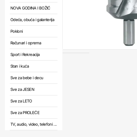
NOVA GODINA I BOŽIĆ
Odeća, obuća i galanterija
Pokloni
Računari i oprema
Sport i Rekreacija
Stan i kuća
Sve za bebe i decu
Sve za JESEN
Sve za LETO
Sve za PROLEĆE
TV, audio, video, telefoni ...