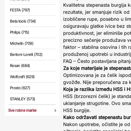
Kvalitetna stepenasta burgija 
FESTA (797)
rezultate, jer smanjuje rizik o
izobličene rupe, posebno u li
Beta tools (734)
osiguravaju glatke ivice bez s
Philips (715)
produktivnost, jer eliminiše p
precizno sečenje produžava ve
Michelin (709)
faktor – stabilna osovina i tih
produženoj upotrebi u industrij
Bertoni-Lorelli (702)
FAQ – Često postavljana pitanj
Rosan (684)
Za koje materijale je stepena
Optimizovana je za čelik ispod
Wolfcraft (629)
gvožđe. Nije preporučena za ka
Prosto (627)
Koja je razlika između HSS i 
HSS (brzorezni čelik) je stan
STANLEY (573)
uklanjanje strugotine. Ovo sma
HSS burgije.
Sve robne marke
Kako održavati stepenastu bu
Nakon upotrebe, očistite je od