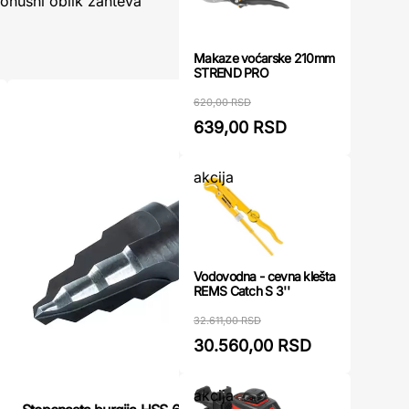
 konusni oblik zahteva
Makaze voćarske 210mm
STREND PRO
620,00 RSD
639,00 RSD
akcija
Vodovodna - cevna klešta
REMS Catch S 3''
32.611,00 RSD
30.560,00 RSD
akcija