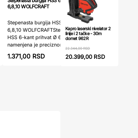
Stepenasta burgija HSS 6-kant prihvat Ø
Burgija st
6,8,10 WOLFCRAFT
Villager
Stepenasta burgija HSS 6-kant prihvat Ø
Burgija s
Kapro laserski nivelator 2
6,8,10 WOLFCRAFTStepenasta burgija
mm Villag
linije i 2 tačke - 30m
HSS 6-kant prihvat Ø 6,8,10 WOLFCRAFT
Impact 4 
domet 962R
namenjena je preciznom bušenju u tank ...
rezački al
22.344,00 RSD
1.371,00 RSD
1.574,0
20.399,00 RSD