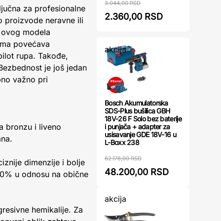
3.044,00 RSD
ljučna za profesionalne
2.360,00 RSD
o proizvode neravne ili
e ovog modela
icama povećava
akcija
pilot rupa. Takođe,
Bezbednost je još jedan
bno važno pri
Bosch Akumulatorska
SDS-Plus bušilica GBH
18V-26 F Solo bez baterije
a bronzu i liveno
i punjača + adapter za
usisavanje GDE 18V-16 u
ana.
L-Boxx 238
62.178,00 RSD
znije dimenzije i bolje
48.200,00 RSD
o 30% u odnosu na obične
akcija
gresivne hemikalije. Za