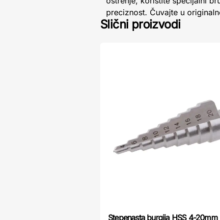
oštrenje, koristite specijalni 
preciznost. Čuvajte u original
Slični proizvodi
Stepenasta burgija HSS 4-20mm 