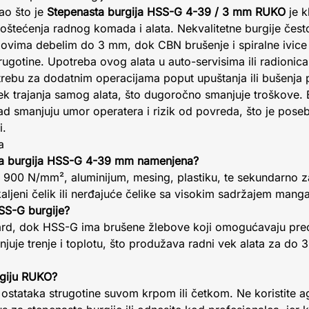
kao što je
Stepenasta burgija HSS-G 4-39 / 3 mm RUKO
je k
d oštećenja radnog komada i alata. Nekvalitetne burgije čest
movima debelim do 3 mm, dok CBN brušenje i spiralne ivic
trugotine. Upotreba ovog alata u auto-servisima ili radion
otrebu za dodatnim operacijama poput upuštanja ili bušenja 
k trajanja samog alata, što dugoročno smanjuje troškove. 
 rad smanjuju umor operatera i rizik od povreda, što je pose
i.
a
sta burgija HSS-G 4-39 mm namenjena?
 900 N/mm², aluminijum, mesing, plastiku, te sekundarno z
ljeni čelik ili nerđajuće čelike sa visokim sadržajem mang
HSS-G burgije?
dard, dok HSS-G ima brušene žlebove koji omogućavaju preci
njuje trenje i toplotu, što produžava radni vek alata za d
rgiju RUKO?
 ostataka strugotine suvom krpom ili četkom. Ne koristite a