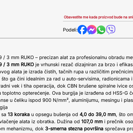
Obavestite me kada proizvod bude na sn
Podeli:
9 / 3 mm RUKO – precizan alat za profesionalnu obradu me
39 / 3 mm RUKO
je vrhunski rezač dizajniran za brzo i efika
vog alata je izrada čistih, tačnih rupa u različitim prečnic
 što ga čini idealnim za rad u auto-servisima, radionicama i 
radni vek i tiha operacija, dok CBN brušene spiralne ivice 
ju toplotno opterećenje. Ova burgija je izrađena od HSS-G če
manse u čeliku ispod 900 N/mm², aluminijumu, mesingu i plast
gija
k sa
13 koraka
u opsegu bušenja od
4,0 do 39,0 mm
, što o
zvlačenje alata iz obratka. Dužina od
107,0 mm
i prečnik os
znom mehanizmu, dok
3-smerna stezna površina
sprečava pro