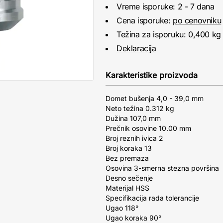
Vreme isporuke: 2 - 7 dana
Cena isporuke:
po cenovniku
Težina za isporuku: 0,400 kg
Deklaracija
Karakteristike proizvoda
Domet bušenja 4,0 - 39,0 mm
Neto težina 0.312 kg
Dužina 107,0 mm
Prečnik osovine 10.00 mm
Broj reznih ivica 2
Broj koraka 13
Bez premaza
Osovina 3-smerna stezna površina
Desno sečenje
Materijal HSS
Specifikacija rada tolerancije
Ugao 118°
Ugao koraka 90°