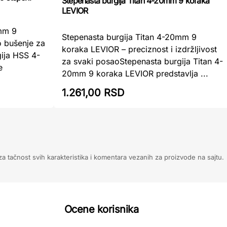
Stepenasta burgija Titan 4-20mm 9 koraka
LEVIOR
mm 9
Stepenasta burgija Titan 4-20mm 9
 bušenje za
koraka LEVIOR – preciznost i izdržljivost
gija HSS 4-
za svaki posaoStepenasta burgija Titan 4-
e
20mm 9 koraka LEVIOR predstavlja ...
1.261,00 RSD
 tačnost svih karakteristika i komentara vezanih za proizvode na sajtu.
Ocene korisnika