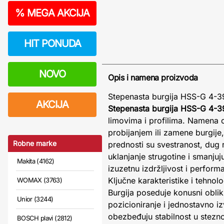
%
MEGA AKCIJA
HIT PONUDA
NOVO
Opis i namena proizvoda
Stepenasta burgija HSS-G 4-3
AKCIJA
Stepenasta burgija HSS-G 4-
limovima i profilima. Namena o
probijanjem ili zamene burgije,
Robne marke
prednosti su svestranost, dug 
uklanjanje strugotine i smanju
Makita (4162)
izuzetnu izdržljivost i perfor
Ključne karakteristike i tehnolo
WOMAX (3763)
Burgija poseduje konusni obli
Unior (3244)
pozicioniranje i jednostavno i
obezbeđuju stabilnost u ste
BOSCH plavi (2812)