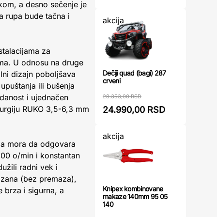
kom, a desno sečenje je
a rupa bude tačna i
akcija
nstalacijama za
lima. U odnosu na druge
Dečiji quad (bagi) 287
lni dizajn poboljšava
crveni
upuštanja ili bušenja
zdanost i ujednačen
28.353,00 RSD
u burgiju RUKO 3,5-6,3 mm
24.990,00 RSD
akcija
koja mora da odgovara
00 o/min i konstantan
užili radni vek i
mazana (bez premaza),
Knipex kombinovane
 brza i sigurna, a
makaze 140mm 95 05
140