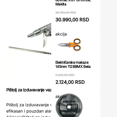
Makita
38.790,00 RSD
30.990,00 RSD
akcija
Električarske makaze
145mm 1128BMX Beta
2.835,00 RSD
2.124,00 RSD
Pištolj za izduvavanje vazduha YATO
Pneumatski
akcija
Pištolj za izduvavanje vazduha YATO –
Pneumatsk
efikasan i pouzdan alat za svakodnevno
Efikasno 