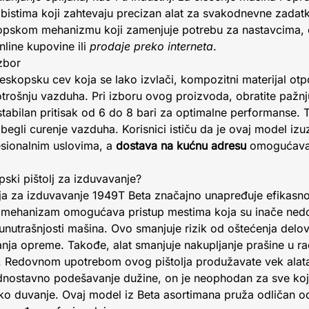
obistima koji zahtevaju precizan alat za svakodnevne zadat
opskom mehanizmu koji zamenjuje potrebu za nastavcima, č
line kupovine ili
prodaje preko interneta
.
izbor
leskopsku cev koja se lako izvlači, kompozitni materijal otp
otrošnju vazduha. Pri izboru ovog proizvoda, obratite pažnju
tabilan pritisak od 6 do 8 bari za optimalne performanse. 
izbegli curenje vazduha. Korisnici ističu da je ovaj model i
sionalnim uslovima, a
dostava na kućnu adresu
omogućava 
opski pištolj za izduvavanje?
lja za izduvavanje 1949T Beta značajno unapređuje efikasn
i mehanizam omogućava pristup mestima koja su inače ned
 unutrašnjosti mašina. Ovo smanjuje rizik od oštećenja delo
anja opreme. Takođe, alat smanjuje nakupljanje prašine u r
na. Redovnom upotrebom ovog pištolja produžavate vek alata
ostavno podešavanje dužine, on je neophodan za sve koji 
sko duvanje. Ovaj model iz Beta asortimana pruža odličan o