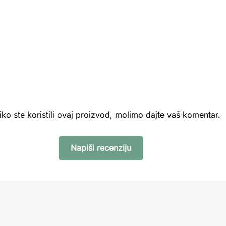
iko ste koristili ovaj proizvod, molimo dajte vaš komentar.
Napiši recenziju