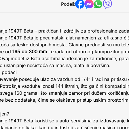
Podeli:
anje 1949T Beta – praktičan i izdržljiv za profesionalne zad
anje 1949T Beta je pneumatski alat namenjen za efikasno či
istoća sa teško dostupnih mesta. Glavne prednosti su mu te
ne od
165 do 300 mm
i izrada od otpornog kompozitnog mat
 Ovaj model iz Beta asortimana idealan je za radionice, gara
 uklanjanje nečistoća sa mašina, alata ili površina.
i podaci
uvavanje poseduje ulaz za vazduh od 1/4″ i radi na pritisku
 Potrošnja vazduha iznosi 144 lit/min, što ga čini kompatibi
 svega 160 grama, što smanjuje zamor pri dužem korišćenju
 bez dodataka, čime se olakšava pristup uskim prostorim
njen?
nje 1949T Beta koristi se u auto-servisima za izduvavanje ko
anjanje opiljaka, kao i u industriji za čišćenje mašina i op