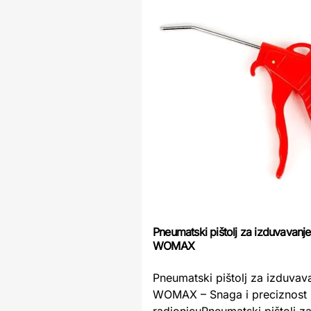
Pneumatski pištolj za izduvavanj
WOMAX
Pneumatski pištolj za izduvav
WOMAX – Snaga i preciznost 
radionicuPneumatski pištolj z