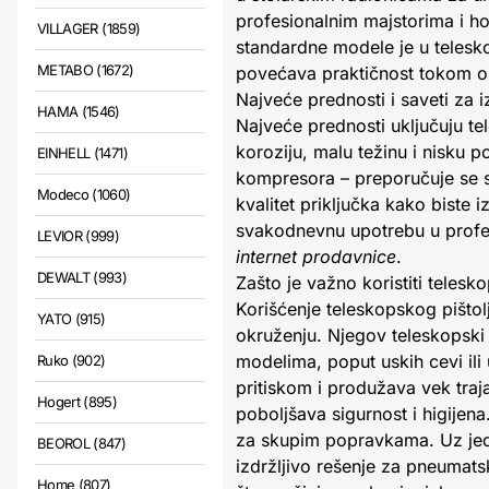
profesionalnim majstorima i h
VILLAGER (1859)
standardne modele je u telesk
METABO (1672)
povećava praktičnost tokom on
Najveće prednosti i saveti za 
HAMA (1546)
Najveće prednosti uključuju te
koroziju, malu težinu i nisku p
EINHELL (1471)
kompresora – preporučuje se s
Modeco (1060)
kvalitet priključka kako biste 
svakodnevnu upotrebu u profe
LEVIOR (999)
internet prodavnice
.
DEWALT (993)
Zašto je važno koristiti telesk
Korišćenje teleskopskog pišto
YATO (915)
okruženju. Njegov teleskopsk
modelima, poput uskih cevi ili
Ruko (902)
pritiskom i produžava vek traj
Hogert (895)
poboljšava sigurnost i higije
za skupim popravkama. Uz jedn
BEOROL (847)
izdržljivo rešenje za pneumat
Home (807)