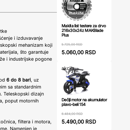
Makita list testere za drvo
216x30x24z MAKBlade
atke
Plus
šćenje i izduvavanje
leskopski mehanizam koji
5.725,00 RSD
erijala, što garantuje
5.060,00 RSD
že i industrijske pogone
akcija
 od
6 do 8 bari
, uz
lnim sa standardnim
. Teleskopski dizajn
Dečiji motor na akumulator
a, poput motornih
plavo-beli 154
6.484,00 RSD
5.490,00 RSD
čnica, filtera i motora,
reme. Namenjen je