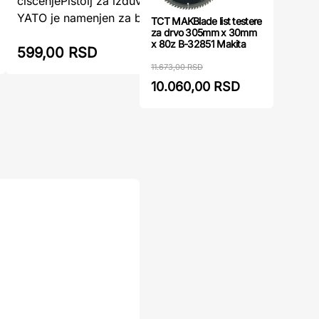
čišćenjePištolj za izduvavanje vazduha
šupljinaP
YATO je namenjen za brzo i efikasn ...
GUDE je m
TCT MAKBlade list testere
za drvo 305mm x 30mm
x 80z B-32851 Makita
599,00 RSD
640,00
11.673,00 RSD
10.060,00 RSD