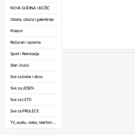
NOVA GODINA I BOŽIĆ
Odeća, obuća i galanterija
Pokloni
Računari i oprema
Sport i Rekreacija
Stan i kuća
Sve za bebe i decu
Sve za JESEN
Sve za LETO
Sve za PROLEĆE
TV, audio, video, telefoni ...