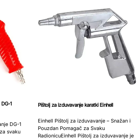
e DG-1
Pištolj za izduvavanje karatki Einhell
Einhell Pištolj za izduvavanje – Snažan i
anje DG-1
Pouzdan Pomagač za Svaku
za svaku
RadionicuEinhell Pištolj za izduvavanje je
a