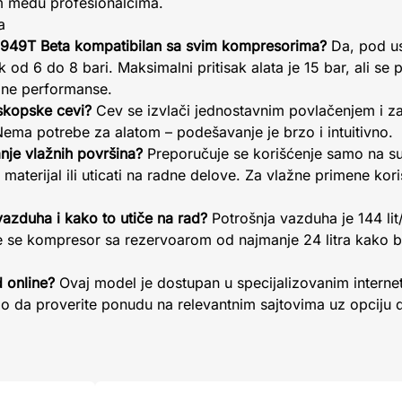
m među profesionalcima.
a
je 1949T Beta kompatibilan sa svim kompresorima?
Da, pod u
ak od 6 do 8 bari. Maksimalni pritisak alata je 15 bar, ali se
ne performanse.
skopske cevi?
Cev se izvlači jednostavnim povlačenjem i za
ema potrebe za alatom – podešavanje je brzo i intuitivno.
anje vlažnih površina?
Preporučuje se korišćenje samo na su
materijal ili uticati na radne delove. Za vlažne primene kori
azduha i kako to utiče na rad?
Potrošnja vazduha je 144 lit
je se kompresor sa rezervoarom od najmanje 24 litra kako b
 online?
Ovaj model je dostupan u specijalizovanim intern
o da proverite ponudu na relevantnim sajtovima uz opciju