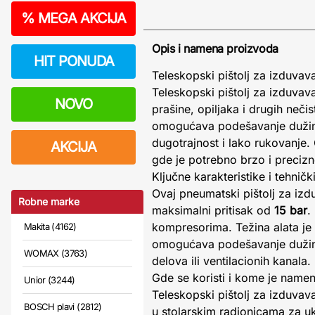
%
MEGA AKCIJA
Opis i namena proizvoda
HIT PONUDA
Teleskopski pištolj za izduvav
Teleskopski pištolj za izduvav
NOVO
prašine, opiljaka i drugih neč
omogućava podešavanje duži
dugotrajnost i lako rukovanje.
AKCIJA
gde je potrebno brzo i precizno
Ključne karakteristike i tehničk
Ovaj pneumatski pištolj za izd
Robne marke
maksimalni pritisak od
15 bar
.
kompresorima. Težina alata je
Makita (4162)
omogućava podešavanje dužine
WOMAX (3763)
delova ili ventilacionih kanala.
Gde se koristi i kome je name
Unior (3244)
Teleskopski pištolj za izduvava
BOSCH plavi (2812)
u stolarskim radionicama za ukl