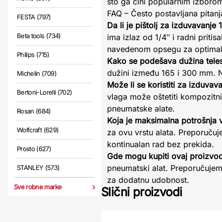
što ga čini popularnim izboro
FAQ – Često postavljana pitanj
FESTA (797)
Da li je pištolj za izduvavan
Beta tools (734)
ima izlaz od 1/4″ i radni pritis
navedenom opsegu za optimal
Philips (715)
Kako se podešava dužina tele
dužini između 165 i 300 mm. N
Michelin (709)
Može li se koristiti za izduvav
Bertoni-Lorelli (702)
vlaga može oštetiti kompozitni 
pneumatske alate.
Rosan (684)
Koja je maksimalna potrošnja v
Wolfcraft (629)
za ovu vrstu alata. Preporuču
kontinualan rad bez prekida.
Prosto (627)
Gde mogu kupiti ovaj proizvod
pneumatski alat. Preporučujem
STANLEY (573)
za dodatnu udobnost.
Sve robne marke
Slični proizvodi