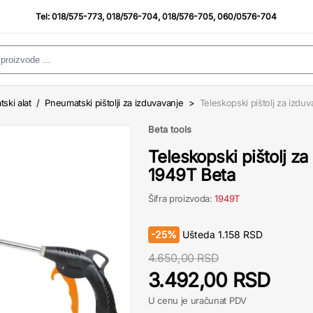
Tel:
018/575-773
,
018/576-704
,
018/576-705
,
060/0576-704
ski alat
/
Pneumatski pištolji za izduvavanje
>
Teleskopski pištolj za izdu
Beta tools
Teleskopski pištolj za
1949T Beta
Šifra proizvoda:
1949T
-
25%
Ušteda
1.158
RSD
4.650,00 RSD
3.492,00 RSD
U cenu je uračunat PDV