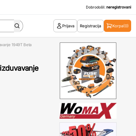
Dobrodošli:
neregistrovani
Prijava
Registracija
Korpa
(0)
vavanje 1949T Beta
 izduvavanje