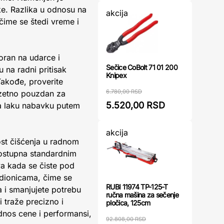
ke. Razlika u odnosu na
akcija
ime se štedi vreme i
oran na udarce i
Sečice CoBolt 71 01 200
 na radni pritisak
Knipex
Takođe, proverite
6.780,00 RSD
zuzetno pouzdan za
5.520,00 RSD
laku nabavku putem
akcija
ost čišćenja u radnom
ostupna standardnim
va kada se čiste pod
adionicama, čime se
RUBI 11974 TP-125-T
 i smanjujete potrebu
ručna mašina za sečenje
traže precizno i
pločica, 125cm
dnos cene i performansi,
92.808,00 RSD