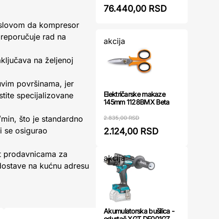
76.440,00 RSD
slovom da kompresor
 preporučuje rad na
akcija
ključava na željenoj
vim površinama, jer
Električarske makaze
stite specijalizovane
145mm 1128BMX Beta
/min, što je standardno
2.835,00 RSD
i se osigurao
2.124,00 RSD
et prodavnicama za
akcija
 dostave na kućnu adresu
Akumulatorska bušilica -
odvrtač XGT DF001GZ