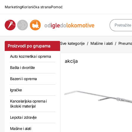
Marketing
Korisnička strana
Pomoć
Sve kategorije
/
Mašine i alati
/
Pneumat
Proizvodi po grupama
Auto kozmetika i oprema
akcija
Bašta i dvorište
Bazeni i oprema
Igračke
Kancelarijska oprema i
školski materijal
Lepota i zdravlje
Mašine i alati