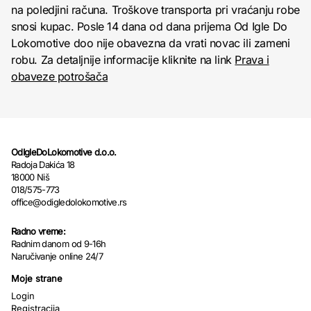
na poledjini računa. Troškove transporta pri vraćanju robe
snosi kupac. Posle 14 dana od dana prijema Od Igle Do
Lokomotive doo nije obavezna da vrati novac ili zameni
robu. Za detaljnije informacije kliknite na link
Prava i
obaveze potrošača
OdIgleDoLokomotive d.o.o.
Radoja Dakića 18
18000 Niš
018/575-773
office@odigledolokomotive.rs
Radno vreme:
Radnim danom od 9-16h
Naručivanje online 24/7
Moje strane
Login
Registracija