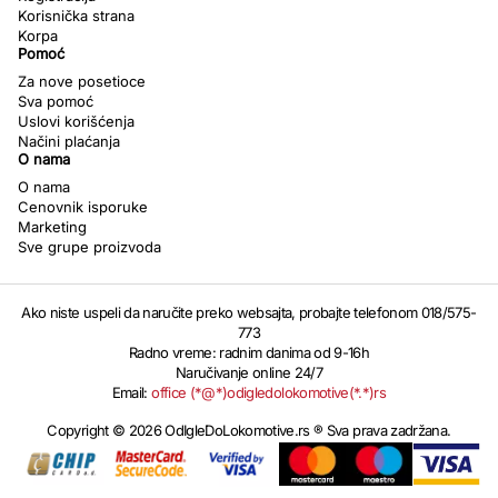
Korisnička strana
Korpa
Pomoć
Za nove posetioce
Sva pomoć
Uslovi korišćenja
Načini plaćanja
O nama
O nama
Cenovnik isporuke
Marketing
Sve grupe proizvoda
Ako niste uspeli da naručite preko websajta, probajte telefonom 018/575-
773
Radno vreme: radnim danima od 9-16h
Naručivanje online 24/7
Email:
office (*@*)odigledolokomotive(*.*)rs
Copyright © 2026 OdIgleDoLokomotive.rs ® Sva prava zadržana.