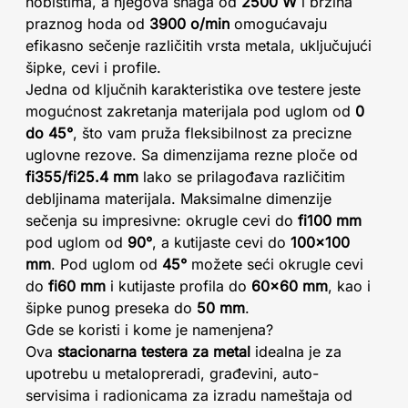
hobistima, a njegova snaga od
2500 W
i brzina
praznog hoda od
3900 o/min
omogućavaju
efikasno sečenje različitih vrsta metala, uključujući
šipke, cevi i profile.
Jedna od ključnih karakteristika ove testere jeste
mogućnost zakretanja materijala pod uglom od
0
do 45°
, što vam pruža fleksibilnost za precizne
uglovne rezove. Sa dimenzijama rezne ploče od
fi355/fi25.4 mm
lako se prilagođava različitim
debljinama materijala. Maksimalne dimenzije
sečenja su impresivne: okrugle cevi do
fi100 mm
pod uglom od
90°
, a kutijaste cevi do
100x100
mm
. Pod uglom od
45°
možete seći okrugle cevi
do
fi60 mm
i kutijaste profila do
60x60 mm
, kao i
šipke punog preseka do
50 mm
.
Gde se koristi i kome je namenjena?
Ova
stacionarna testera za metal
idealna je za
upotrebu u metalopreradi, građevini, auto-
servisima i radionicama za izradu nameštaja od