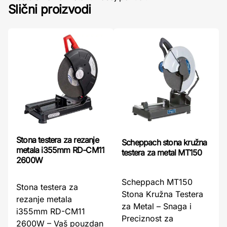
Slični proizvodi
Stona testera za rezanje
Scheppach stona kružna
metala i355mm RD-CM11
testera za metal MT150
2600W
Scheppach MT150
Stona testera za
Stona Kružna Testera
rezanje metala
za Metal – Snaga i
i355mm RD-CM11
Preciznost za
2600W – Vaš pouzdan