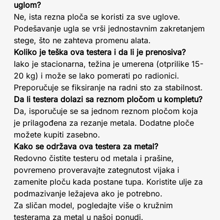
uglom?
Ne, ista rezna ploča se koristi za sve uglove.
Podešavanje ugla se vrši jednostavnim zakretanjem
stege, što ne zahteva promenu alata.
Koliko je teška ova testera i da li je prenosiva?
Iako je stacionarna, težina je umerena (otprilike 15-
20 kg) i može se lako pomerati po radionici.
Preporučuje se fiksiranje na radni sto za stabilnost.
Da li testera dolazi sa reznom pločom u kompletu?
Da, isporučuje se sa jednom reznom pločom koja
je prilagođena za rezanje metala. Dodatne ploče
možete kupiti zasebno.
Kako se održava ova testera za metal?
Redovno čistite testeru od metala i prašine,
povremeno proveravajte zategnutost vijaka i
zamenite ploču kada postane tupa. Koristite ulje za
podmazivanje ležajeva ako je potrebno.
Za sličan model, pogledajte više o kružnim
testerama za metal u našoj ponudi.