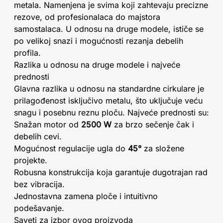
metala. Namenjena je svima koji zahtevaju precizne
rezove, od profesionalaca do majstora
samostalaca. U odnosu na druge modele, ističe se
po velikoj snazi i mogućnosti rezanja debelih
profila.
Razlika u odnosu na druge modele i najveće
prednosti
Glavna razlika u odnosu na standardne cirkulare je
prilagođenost isključivo metalu, što uključuje veću
snagu i posebnu reznu ploču. Najveće prednosti su:
Snažan motor od
2500 W
za brzo sečenje čak i
debelih cevi.
Mogućnost regulacije ugla do
45°
za složene
projekte.
Robusna konstrukcija koja garantuje dugotrajan rad
bez vibracija.
Jednostavna zamena ploče i intuitivno
podešavanje.
Saveti za izbor ovog proizvoda