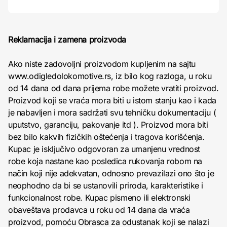
Reklamacija i zamena proizvoda
Ako niste zadovoljni proizvodom kupljenim na sajtu
www.odigledolokomotive.rs, iz bilo kog razloga, u roku
od 14 dana od dana prijema robe možete vratiti proizvod.
Proizvod koji se vraća mora biti u istom stanju kao i kada
je nabavljen i mora sadržati svu tehničku dokumentaciju (
uputstvo, garanciju, pakovanje itd ). Proizvod mora biti
bez bilo kakvih fizičkih oštećenja i tragova korišćenja.
Kupac je isključivo odgovoran za umanjenu vrednost
robe koja nastane kao posledica rukovanja robom na
način koji nije adekvatan, odnosno prevazilazi ono što je
neophodno da bi se ustanovili priroda, karakteristike i
funkcionalnost robe. Kupac pismeno ili elektronski
obaveštava prodavca u roku od 14 dana da vraća
proizvod, pomoću Obrasca za odustanak koji se nalazi