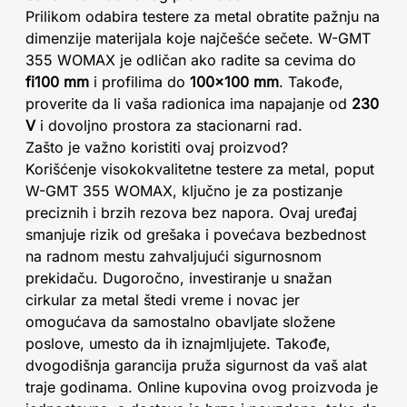
Prilikom odabira testere za metal obratite pažnju na
dimenzije materijala koje najčešće sečete. W-GMT
355 WOMAX je odličan ako radite sa cevima do
fi100 mm
i profilima do
100x100 mm
. Takođe,
proverite da li vaša radionica ima napajanje od
230
V
i dovoljno prostora za stacionarni rad.
Zašto je važno koristiti ovaj proizvod?
Korišćenje visokokvalitetne testere za metal, poput
W-GMT 355 WOMAX, ključno je za postizanje
preciznih i brzih rezova bez napora. Ovaj uređaj
smanjuje rizik od grešaka i povećava bezbednost
na radnom mestu zahvaljujući sigurnosnom
prekidaču. Dugoročno, investiranje u snažan
cirkular za metal štedi vreme i novac jer
omogućava da samostalno obavljate složene
poslove, umesto da ih iznajmljujete. Takođe,
dvogodišnja garancija pruža sigurnost da vaš alat
traje godinama. Online kupovina ovog proizvoda je