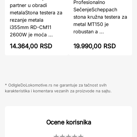
Profesionalno
partner u obradi
SečenjeScheppach
metalaStona testera za
stona kružna testera za
rezanje metala
metal MT150 je
i355mm RD-CM11
robustan a ...
2600W je moća ...
14.364,00 RSD
19.990,00 RSD
* OdIgleDoLokomotive.rs ne garantuje za tačnost svih
karakteristika i komentara vezanih za proizvode na sajtu.
Ocene korisnika