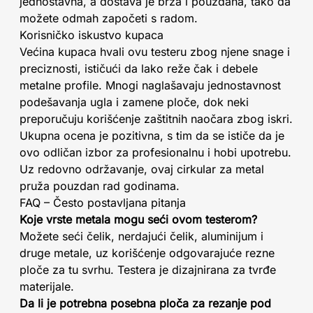
jednostavna, a dostava je brza i pouzdana, tako da
možete odmah započeti s radom.
Korisničko iskustvo kupaca
Većina kupaca hvali ovu testeru zbog njene snage i
preciznosti, ističući da lako reže čak i debele
metalne profile. Mnogi naglašavaju jednostavnost
podešavanja ugla i zamene ploče, dok neki
preporučuju korišćenje zaštitnih naočara zbog iskri.
Ukupna ocena je pozitivna, s tim da se ističe da je
ovo odličan izbor za profesionalnu i hobi upotrebu.
Uz redovno održavanje, ovaj cirkular za metal
pruža pouzdan rad godinama.
FAQ – Često postavljana pitanja
Koje vrste metala mogu seći ovom testerom?
Možete seći čelik, nerdajući čelik, aluminijum i
druge metale, uz korišćenje odgovarajuće rezne
ploče za tu svrhu. Testera je dizajnirana za tvrđe
materijale.
Da li je potrebna posebna ploča za rezanje pod