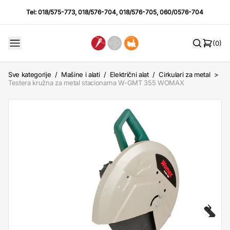
Tel:
018/575-773
,
018/576-704
,
018/576-705
,
060/0576-704
(0)
Sve kategorije
/
Mašine i alati
/
Električni alat
/
Cirkulari za metal
>
Testera kružna za metal stacionarna W-GMT 355 WOMAX