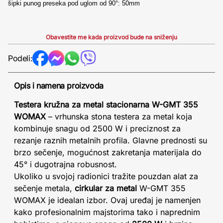
šipki punog preseka pod uglom od 90°: 50mm
Obavestite me kada proizvod bude na sniženju
Podeli:
Opis i namena proizvoda
Testera kružna za metal stacionarna W-GMT 355
WOMAX
– vrhunska stona testera za metal koja
kombinuje snagu od 2500 W i preciznost za
rezanje raznih metalnih profila. Glavne prednosti su
brzo sečenje, mogućnost zakretanja materijala do
45° i dugotrajna robusnost.
Ukoliko u svojoj radionici tražite pouzdan alat za
sečenje metala,
cirkular za metal
W-GMT 355
WOMAX je idealan izbor. Ovaj uređaj je namenjen
kako profesionalnim majstorima tako i naprednim