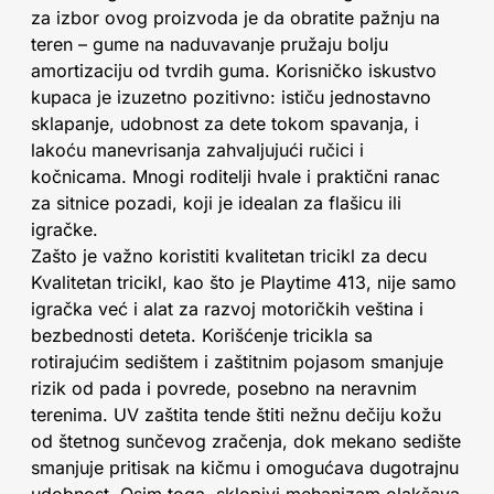
za izbor ovog proizvoda je da obratite pažnju na
teren – gume na naduvavanje pružaju bolju
amortizaciju od tvrdih guma. Korisničko iskustvo
kupaca je izuzetno pozitivno: ističu jednostavno
sklapanje, udobnost za dete tokom spavanja, i
lakoću manevrisanja zahvaljujući ručici i
kočnicama. Mnogi roditelji hvale i praktični ranac
za sitnice pozadi, koji je idealan za flašicu ili
igračke.
Zašto je važno koristiti kvalitetan tricikl za decu
Kvalitetan tricikl, kao što je Playtime 413, nije samo
igračka već i alat za razvoj motoričkih veština i
bezbednosti deteta. Korišćenje tricikla sa
rotirajućim sedištem i zaštitnim pojasom smanjuje
rizik od pada i povrede, posebno na neravnim
terenima. UV zaštita tende štiti nežnu dečiju kožu
od štetnog sunčevog zračenja, dok mekano sedište
smanjuje pritisak na kičmu i omogućava dugotrajnu
udobnost. Osim toga, sklopivi mehanizam olakšava