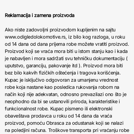
Reklamacija i zamena proizvoda
Ako niste zadovoljni proizvodom kupljenim na sajtu
www.odigledolokomotive.rs, iz bilo kog razloga, u roku
od 14 dana od dana prijema robe možete vratiti proizvod.
Proizvod koji se vraća mora biti u istom stanju kao i kada
je nabavljen i mora sadržati svu tehničku dokumentaciju (
uputstvo, garanciju, pakovanje itd ). Proizvod mora biti
bez bilo kakvih fizičkih oštećenja i tragova korišćenja.
Kupac je isključivo odgovoran za umanjenu vrednost
robe koja nastane kao posledica rukovanja robom na
način koji nije adekvatan, odnosno prevazilazi ono što je
neophodno da bi se ustanovili priroda, karakteristike i
funkcionalnost robe. Kupac pismeno ili elektronski
obaveštava prodavca u roku od 14 dana da vraća
proizvod, pomoću Obrasca za odustanak koji se nalazi
na poledjini računa. Troškove transporta pri vraćanju robe