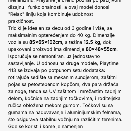
dizajnu i funkcionalnosti, a ovaj model donosi
"Relax" liniju koja kombinuje udobnost i
praktičnost.
Tricikl je idealan za decu od 3 godine i više, sa
maksimalnim opterećenjem do 40 kg. Dimenzije
vozila su
85x65x102cm
, a težina
12.5 kg
, dok
upakovani proizvod ima dimenzije
80x48x55cm
.
Isporučuje se nemontiran, uz jednostavno
sastavljanje. U odnosu na druge modele, Playtime
413 se izdvaja po potpunom setu dodataka:
rotirajuće sedište sa mekanim sundjerom, zaštitni
pojas sa petostepenom kopčom, dva para držača
za noge, tenda sa UV zaštitom i mrežastim zadnjim
delom, kočnice na zadnjim točkovima, i roditeljska
ručica obložena mekom gumom. Točkovi su sa
gumama na naduvavanje i aluminijumskim felnama,
što osigurava stabilnu vožnju na različitim terenima.
Gde se koristi i kome je namenjen