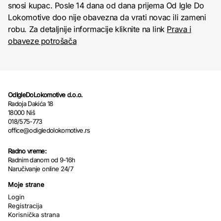
snosi kupac. Posle 14 dana od dana prijema Od Igle Do
Lokomotive doo nije obavezna da vrati novac ili zameni
robu. Za detaljnije informacije kliknite na link
Prava i
obaveze potrošača
OdIgleDoLokomotive d.o.o.
Radoja Dakića 18
18000 Niš
018/575-773
office@odigledolokomotive.rs
Radno vreme:
Radnim danom od 9-16h
Naručivanje online 24/7
Moje strane
Login
Registracija
Korisnička strana