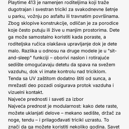
Playtime 413 je namenjen roditeljima koji traže
dugotrajan i svestran tricikl za svakodnevne šetnje
u parku, vožnju po asfaltu ili travnatim površinama.
Zbog sklopive konstrukcije, odličan je za porodice
koje često putuju ili žive u manjim prostorima. Dete
ga može samostalno koristiti kada poraste, a
roditeljska ručica olakšava upravljanje dok je dete
malo. Razlika u odnosu na druge modele je u "sit-
and-sleep" funkciji – oborivi naslon i rotirajuće
sedište omogućavaju detetu da spava na svežem
vazduhu, dok vi imate kontrolu nad triciklom.
Tenda sa UV zaštitom dodatno štiti od sunca, a
mrežasti deo pozadi osigurava protok vazduha i
vizuelni kontakt.
Najveće prednosti i saveti za izbor
Najveća prednost je modularnost: kako dete raste,
možete uklanjati delove – mekano sedište, držač za
noge, tendu – i prilagođavati tricikl uzrastu. To
znači da ga možete koristiti nekoliko godina. Savet