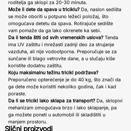
roditelja ga sklopi za 20-30 minuta.
Može li dete da spava u triciklu?
Da, naslon sedišta
se može oboriti u potpuno ležeći položaj, što
omogućava detetu da spava. Rotirajuće sedište
vam pomaže da ga lako okrenete ka sebi.
Da li tenda štiti od svih vremenskih uslova?
Tenda
ima UV zaštitu i mrežasti zadnji deo za strujanje
vazduha, ali nije vodootporna. Preporučuje se za
sunčane ili blago vetrovite dane, a u slučaju kiše
koristite dodatnu zaštitu.
Koju maksimalnu težinu tricikl podržava?
Preporučeno opterećenje je do 40 kg, što znači da
ga dete može koristiti nekoliko godina, čak i kad
poraste.
Da li se tricikl lako sklapa za transport?
Da, sklopivi
mehanizam omogućava brzo i lako sklapanje, pa
ga možete poneti u automobil ili skladištiti u
manjem prostoru.
Slični proizvodi