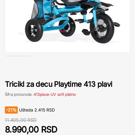
Tricikl za decu Playtime 413 plavi
Šifra proizvoda:
413plava-UV soft platno
-
21%
Ušteda
2.415
RSD
11.405,00 RSD
8.990,00 RSD