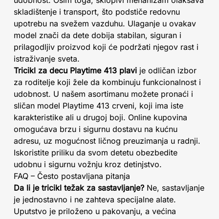
skladištenje i transport, što podstiče redovnu
upotrebu na svežem vazduhu. Ulaganje u ovakav
model znači da dete dobija stabilan, siguran i
prilagodljiv proizvod koji će podržati njegov rast i
istraživanje sveta.
Tricikl za decu Playtime 413 plavi
je odličan izbor
za roditelje koji žele da kombinuju funkcionalnost i
udobnost. U našem asortimanu možete pronaći i
sličan model Playtime 413 crveni, koji ima iste
karakteristike ali u drugoj boji. Online kupovina
omogućava brzu i sigurnu dostavu na kućnu
adresu, uz mogućnost ličnog preuzimanja u radnji.
Iskoristite priliku da svom detetu obezbedite
udobnu i sigurnu vožnju kroz detinjstvo.
FAQ – Često postavljana pitanja
Da li je tricikl težak za sastavljanje?
Ne, sastavljanje
je jednostavno i ne zahteva specijalne alate.
Uputstvo je priloženo u pakovanju, a većina