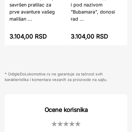
savršen pratilac za
i pod nazivom
prve avanture vašeg
"Bubamara", donosi
mališan ...
rad ...
3.104,00 RSD
3.104,00 RSD
* OdIgleDoLokomotive.rs ne garantuje za tačnost svih
karakteristika i komentara vezanih za proizvode na sajtu.
Ocene korisnika