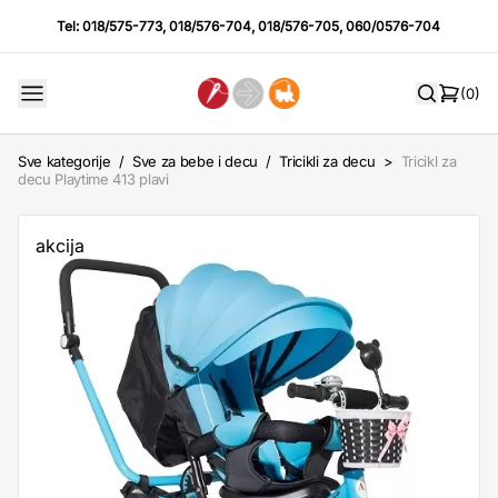
Tel:
018/575-773
,
018/576-704
,
018/576-705
,
060/0576-704
(0)
Sve kategorije
/
Sve za bebe i decu
/
Tricikli za decu
>
Tricikl za
decu Playtime 413 plavi
akcija