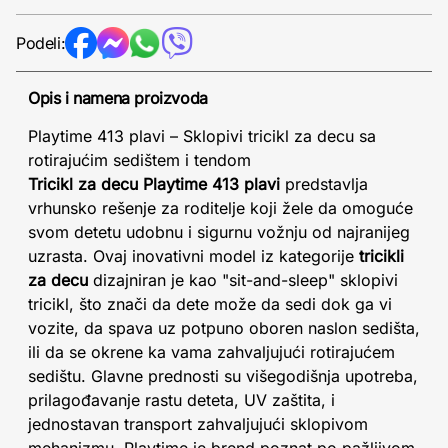
Podeli:
Opis i namena proizvoda
Playtime 413 plavi – Sklopivi tricikl za decu sa
rotirajućim sedištem i tendom
Tricikl za decu Playtime 413 plavi
predstavlja
vrhunsko rešenje za roditelje koji žele da omoguće
svom detetu udobnu i sigurnu vožnju od najranijeg
uzrasta. Ovaj inovativni model iz kategorije
tricikli
za decu
dizajniran je kao "sit-and-sleep" sklopivi
tricikl, što znači da dete može da sedi dok ga vi
vozite, da spava uz potpuno oboren naslon sedišta,
ili da se okrene ka vama zahvaljujući rotirajućem
sedištu. Glavne prednosti su višegodišnja upotreba,
prilagođavanje rastu deteta, UV zaštita, i
jednostavan transport zahvaljujući sklopivom
mehanizmu. Playtime je brend poznat po pažljivom