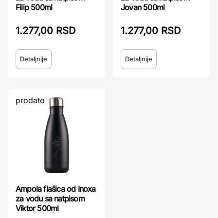
Filip 500ml
Jovan 500ml
1.277,00 RSD
1.277,00 RSD
Detaljnije
Detaljnije
prodato
Ampola flašica od Inoxa
za vodu sa natpisom
Viktor 500ml