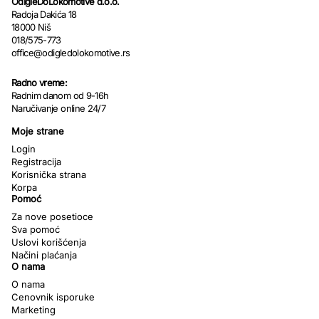
OdIgleDoLokomotive d.o.o.
Radoja Dakića 18
18000 Niš
018/575-773
office@odigledolokomotive.rs
Radno vreme:
Radnim danom od 9-16h
Naručivanje online 24/7
Moje strane
Login
Registracija
Korisnička strana
Korpa
Pomoć
Za nove posetioce
Sva pomoć
Uslovi korišćenja
Načini plaćanja
O nama
O nama
Cenovnik isporuke
Marketing