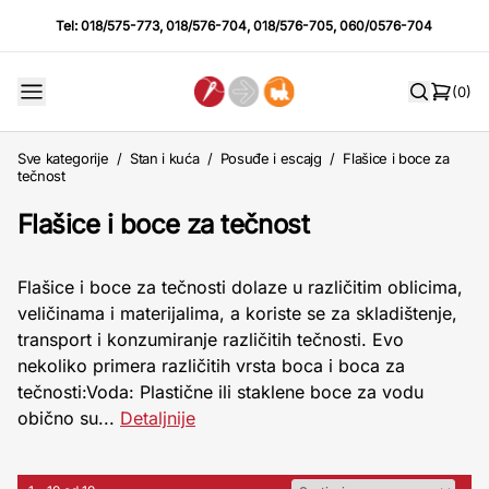
Tel:
018/575-773
,
018/576-704
,
018/576-705
,
060/0576-704
(0)
Sve kategorije
/
Stan i kuća
/
Posuđe i escajg
/
Flašice i boce za
tečnost
Flašice i boce za tečnost
Flašice i boce za tečnosti dolaze u različitim oblicima,
veličinama i materijalima, a koriste se za skladištenje,
transport i konzumiranje različitih tečnosti. Evo
nekoliko primera različitih vrsta boca i boca za
tečnosti:Voda: Plastične ili staklene boce za vodu
obično su...
Detaljnije