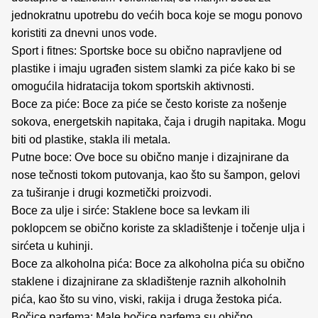
jednokratnu upotrebu do većih boca koje se mogu ponovo
koristiti za dnevni unos vode.
Sport i fitnes: Sportske boce su obično napravljene od
plastike i imaju ugrađen sistem slamki za piće kako bi se
omogućila hidratacija tokom sportskih aktivnosti.
Boce za piće: Boce za piće se često koriste za nošenje
sokova, energetskih napitaka, čaja i drugih napitaka. Mogu
biti od plastike, stakla ili metala.
Putne boce: Ove boce su obično manje i dizajnirane da
nose tečnosti tokom putovanja, kao što su šampon, gelovi
za tuširanje i drugi kozmetički proizvodi.
Boce za ulje i sirće: Staklene boce sa levkam ili
poklopcem se obično koriste za skladištenje i točenje ulja i
sirćeta u kuhinji.
Boce za alkoholna pića: Boce za alkoholna pića su obično
staklene i dizajnirane za skladištenje raznih alkoholnih
pića, kao što su vino, viski, rakija i druga žestoka pića.
Bočice parfema: Male bočice parfema su obično