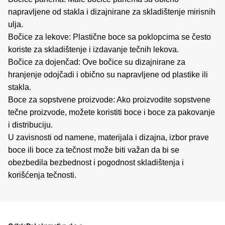
napravljene od stakla i dizajnirane za skladištenje mirisnih
ulja.
Bočice za lekove: Plastične boce sa poklopcima se često
koriste za skladištenje i izdavanje tečnih lekova.
Bočice za dojenčad: Ove bočice su dizajnirane za
hranjenje odojčadi i obično su napravljene od plastike ili
stakla.
Boce za sopstvene proizvode: Ako proizvodite sopstvene
tečne proizvode, možete koristiti boce i boce za pakovanje
i distribuciju.
U zavisnosti od namene, materijala i dizajna, izbor prave
boce ili boce za tečnost može biti važan da bi se
obezbedila bezbednost i pogodnost skladištenja i
korišćenja tečnosti.