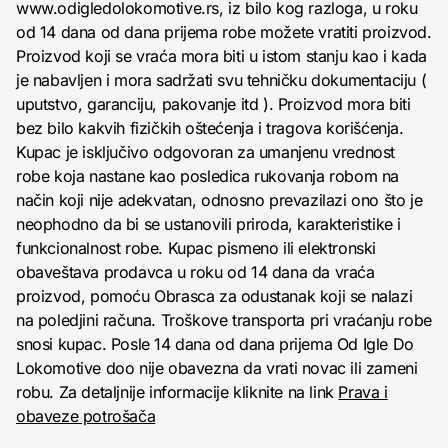
www.odigledolokomotive.rs, iz bilo kog razloga, u roku
od 14 dana od dana prijema robe možete vratiti proizvod.
Proizvod koji se vraća mora biti u istom stanju kao i kada
je nabavljen i mora sadržati svu tehničku dokumentaciju (
uputstvo, garanciju, pakovanje itd ). Proizvod mora biti
bez bilo kakvih fizičkih oštećenja i tragova korišćenja.
Kupac je isključivo odgovoran za umanjenu vrednost
robe koja nastane kao posledica rukovanja robom na
način koji nije adekvatan, odnosno prevazilazi ono što je
neophodno da bi se ustanovili priroda, karakteristike i
funkcionalnost robe. Kupac pismeno ili elektronski
obaveštava prodavca u roku od 14 dana da vraća
proizvod, pomoću Obrasca za odustanak koji se nalazi
na poledjini računa. Troškove transporta pri vraćanju robe
snosi kupac. Posle 14 dana od dana prijema Od Igle Do
Lokomotive doo nije obavezna da vrati novac ili zameni
robu. Za detaljnije informacije kliknite na link
Prava i
obaveze potrošača