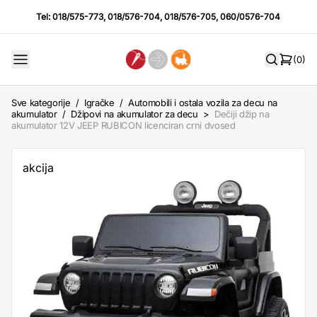
Tel:
018/575-773
,
018/576-704
,
018/576-705
,
060/0576-704
(0)
Sve kategorije
/
Igračke
/
Automobili i ostala vozila za decu na
akumulator
/
Džipovi na akumulator za decu
>
Dečiji džip na
akumulator 12V JEEP RUBICON licenciran crni dvosed
akcija