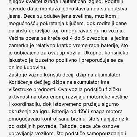
njegov kvalitet izrade i autentičan izgled. Roditelji
navode da je montaža jednostavna i da su uputstva
jasna. Deca su oduševljena svetlima, muzikom i
mogućnošću pokretanja ključem, dok roditelji cene
daljinski upravljač koji omogućava sigurnu vožnju.
Većina ocena se kreće od 4 do 5 zvezdica, a jedina
zamerka je relativno kratko vreme rada baterije, što
je uobičajeno za ovaj tip vozila. Ukupno, korisničko
iskustvo je izuzetno pozitivno i preporučuje se za
online kupovinu.
Zašto je važno koristiti dečiji džip na akumulator
Korišćenje dečijeg džipa na akumulator ima
višestruke prednosti. Ova vozila podstiču fizičku
aktivnost na otvorenom, razvijaju motoričke veštine
i koordinaciju, dok istovremeno pružaju sigurno
okruženje za igru. Baterija od
12V
i snaga motora
omogućavaju kontrolisanu brzinu, što smanjuje rizik
od ozbiljnih povreda. Takođe, deca uče osnove
upravljanja vozilom, što podstiče samopouzdanje i