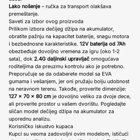
Lako nošenje
– ručka za transport olakšava
premeštanje.
Saveti za izbor ovog proizvoda
Prilikom izbora dečijeg džipa na akumulator,
obratite pažnju na kapacitet baterije, snagu motora
i bezbednosne karakteristike.
12V baterija od 7Ah
obezbeđuje dovoljno vremena za igru (oko 1-2
sata), dok
2.4G daljinski upravljač
omogućava
roditeljima da preuzmu kontrolu ako je potrebno.
Preporučuje se da odaberete model sa EVA
gumama i vešanjem, jer oni pružaju bolju udobnost
na neravnom terenu. Takođe, proverite dimenzije:
127 × 70 × 80 cm
je dovoljno veliko za dvoje dece,
ali proverite prostor u vašem dvorištu. Pogledajte
sličan model dečijeg džipa na akumulator za
uporednu analizu.
Korisničko iskustvo kupaca
Kupci su veoma zadovoljni ovim modelom, ističući