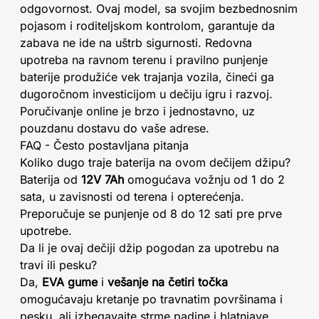
odgovornost. Ovaj model, sa svojim bezbednosnim
pojasom i roditeljskom kontrolom, garantuje da
zabava ne ide na uštrb sigurnosti. Redovna
upotreba na ravnom terenu i pravilno punjenje
baterije produžiće vek trajanja vozila, čineći ga
dugoročnom investicijom u dečiju igru i razvoj.
Poručivanje online je brzo i jednostavno, uz
pouzdanu dostavu do vaše adrese.
FAQ - Često postavljana pitanja
Koliko dugo traje baterija na ovom dečijem džipu?
Baterija od
12V 7Ah
omogućava vožnju od 1 do 2
sata, u zavisnosti od terena i opterećenja.
Preporučuje se punjenje od 8 do 12 sati pre prve
upotrebe.
Da li je ovaj dečiji džip pogodan za upotrebu na
travi ili pesku?
Da,
EVA gume
i
vešanje na četiri točka
omogućavaju kretanje po travnatim površinama i
pesku, ali izbegavajte strme padine i blatnjave