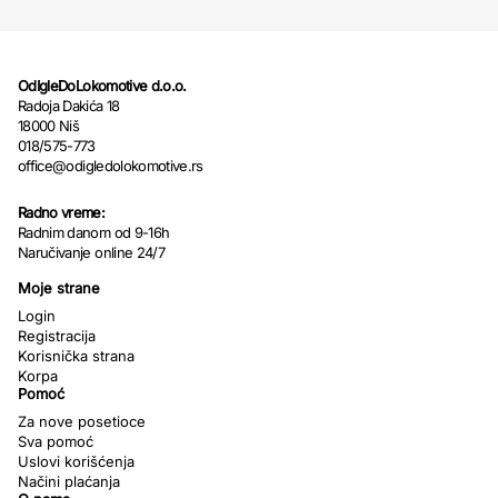
OdIgleDoLokomotive d.o.o.
Radoja Dakića 18
18000 Niš
018/575-773
office@odigledolokomotive.rs
Radno vreme:
Radnim danom od 9-16h
Naručivanje online 24/7
Moje strane
Login
Registracija
Korisnička strana
Korpa
Pomoć
Za nove posetioce
Sva pomoć
Uslovi korišćenja
Načini plaćanja