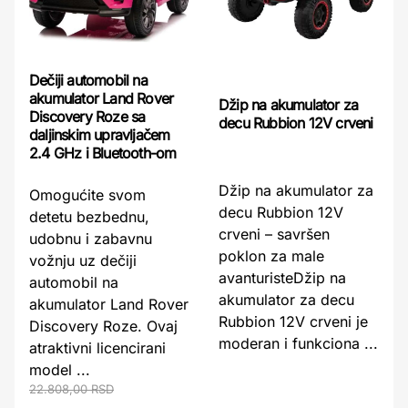
Dečiji automobil na
akumulator Land Rover
Džip na akumulator za
Discovery Roze sa
decu Rubbion 12V crveni
daljinskim upravljačem
2.4 GHz i Bluetooth-om
Džip na akumulator za
Omogućite svom
decu Rubbion 12V
detetu bezbednu,
crveni – savršen
udobnu i zabavnu
poklon za male
vožnju uz dečiji
avanturisteDžip na
automobil na
akumulator za decu
akumulator Land Rover
Rubbion 12V crveni je
Discovery Roze. Ovaj
moderan i funkciona ...
atraktivni licencirani
model ...
22.808,00 RSD