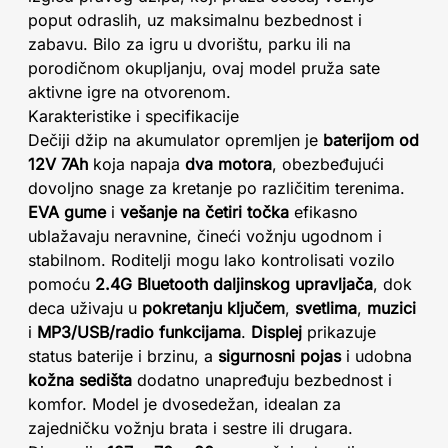
poput odraslih, uz maksimalnu bezbednost i
zabavu. Bilo za igru u dvorištu, parku ili na
porodičnom okupljanju, ovaj model pruža sate
aktivne igre na otvorenom.
Karakteristike i specifikacije
Dečiji džip na akumulator opremljen je
baterijom od
12V 7Ah
koja napaja
dva motora
, obezbeđujući
dovoljno snage za kretanje po različitim terenima.
EVA gume
i
vešanje na četiri točka
efikasno
ublažavaju neravnine, čineći vožnju ugodnom i
stabilnom. Roditelji mogu lako kontrolisati vozilo
pomoću
2.4G Bluetooth daljinskog upravljača
, dok
deca uživaju u
pokretanju ključem
,
svetlima
,
muzici
i
MP3/USB/radio funkcijama
.
Displej
prikazuje
status baterije i brzinu, a
sigurnosni pojas
i udobna
kožna sedišta
dodatno unapređuju bezbednost i
komfor. Model je dvosedežan, idealan za
zajedničku vožnju brata i sestre ili drugara.