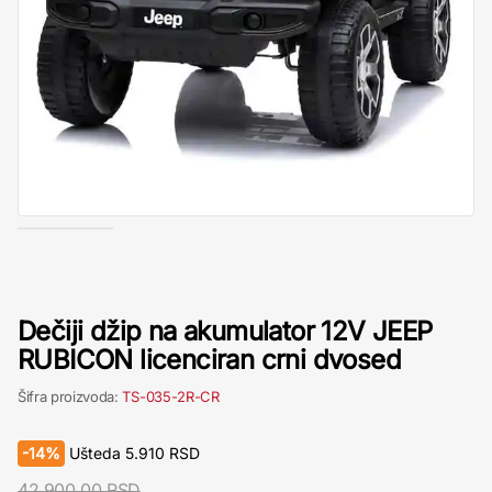
Dečiji džip na akumulator 12V JEEP
RUBICON licenciran crni dvosed
Šifra proizvoda:
TS-035-2R-CR
-
14%
Ušteda
5.910
RSD
42.900,00 RSD