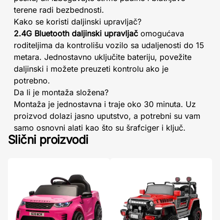
terene radi bezbednosti.
Kako se koristi daljinski upravljač?
2.4G Bluetooth daljinski upravljač
omogućava
roditeljima da kontrolišu vozilo sa udaljenosti do 15
metara. Jednostavno uključite bateriju, povežite
daljinski i možete preuzeti kontrolu ako je
potrebno.
Da li je montaža složena?
Montaža je jednostavna i traje oko 30 minuta. Uz
proizvod dolazi jasno uputstvo, a potrebni su vam
samo osnovni alati kao što su šrafciger i ključ.
Slični proizvodi