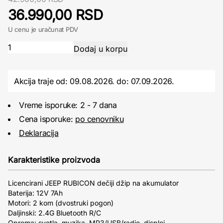
36.990,00 RSD
U cenu je uračunat PDV
Akcija traje od: 09.08.2026.
do:
07.09.2026.
Vreme isporuke: 2 - 7 dana
Cena isporuke:
po cenovniku
Deklaracija
Karakteristike proizvoda
Licencirani JEEP RUBICON dečiji džip na akumulator
Baterija: 12V 7Ah
Motori: 2 kom (dvostruki pogon)
Daljinski: 2.4G Bluetooth R/C
Oprema: svetla, muzika, MP3/USB/radio, displej