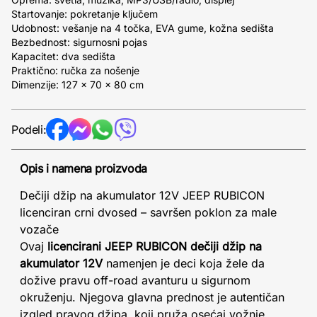
Startovanje: pokretanje ključem
Udobnost: vešanje na 4 točka, EVA gume, kožna sedišta
Bezbednost: sigurnosni pojas
Kapacitet: dva sedišta
Praktično: ručka za nošenje
Dimenzije: 127 x 70 x 80 cm
Podeli:
Opis i namena proizvoda
Dečiji džip na akumulator 12V JEEP RUBICON
licenciran crni dvosed – savršen poklon za male
vozače
Ovaj
licencirani JEEP RUBICON dečiji džip na
akumulator 12V
namenjen je deci koja žele da
dožive pravu off-road avanturu u sigurnom
okruženju. Njegova glavna prednost je autentičan
izgled pravog džipa, koji pruža osećaj vožnje