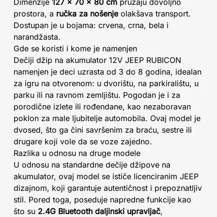
Dimenzije
127 × 70 × 80 cm
pružaju dovoljno
prostora, a
ručka za nošenje
olakšava transport.
Dostupan je u bojama: crvena, crna, bela i
narandžasta.
Gde se koristi i kome je namenjen
Dečiji džip na akumulator 12V JEEP RUBICON
namenjen je deci uzrasta od 3 do 8 godina, idealan
za igru na otvorenom: u dvorištu, na parkiralištu, u
parku ili na ravnom zemljištu. Pogodan je i za
porodične izlete ili rođendane, kao nezaboravan
poklon za male ljubitelje automobila. Ovaj model je
dvosed, što ga čini savršenim za braću, sestre ili
drugare koji vole da se voze zajedno.
Razlika u odnosu na druge modele
U odnosu na standardne dečije džipove na
akumulator, ovaj model se ističe licenciranim JEEP
dizajnom, koji garantuje autentičnost i prepoznatljiv
stil. Pored toga, poseduje napredne funkcije kao
što su
2.4G Bluetooth daljinski upravljač
,