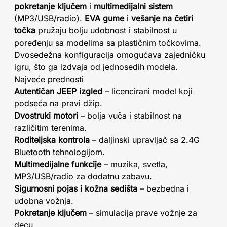
pokretanje ključem
i
multimedijalni sistem
(MP3/USB/radio).
EVA gume
i
vešanje na četiri
točka
pružaju bolju udobnost i stabilnost u
poređenju sa modelima sa plastičnim točkovima.
Dvosedežna konfiguracija omogućava zajedničku
igru, što ga izdvaja od jednosedih modela.
Najveće prednosti
Autentičan JEEP izgled
– licencirani model koji
podseća na pravi džip.
Dvostruki motori
– bolja vuča i stabilnost na
različitim terenima.
Roditeljska kontrola
– daljinski upravljač sa 2.4G
Bluetooth tehnologijom.
Multimedijalne funkcije
– muzika, svetla,
MP3/USB/radio za dodatnu zabavu.
Sigurnosni pojas i kožna sedišta
– bezbedna i
udobna vožnja.
Pokretanje ključem
– simulacija prave vožnje za
decu.