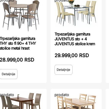
prodato
prodato
Trpezarijska garnitura
Trpezarijska garnitura
JUVENTUS sto + 4
THY sto fi 90+ 4 THY
JUVENTUS stolice krem
stolice metal hrast
29.999,00 RSD
28.999,00 RSD
Detaljnije
Detaljnije
prodato
prodato