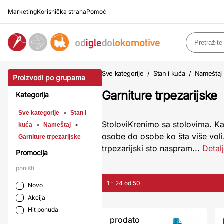
Marketing
Korisnička strana
Pomoć
Sve kategorije
/
Stan i kuća
/
Nameštaj
Proizvodi po grupama
Garniture trpezarijske
Kategorija
Sve kategorije
Stan i
>
StoloviKrenimo sa stolovima. Kad
kuća
Nameštaj
>
>
osobe do osobe ko šta više voli
Garniture trpezarijske
trpezarijski sto naspram...
Detalj
Promocija
poništi
1 - 24 od 50
Novo
Akcija
Hit ponuda
prodato