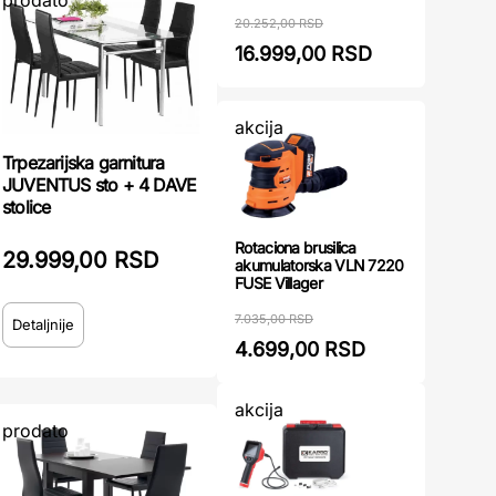
prodato
20.252,00 RSD
16.999,00 RSD
akcija
Trpezarijska garnitura
JUVENTUS sto + 4 DAVE
stolice
Rotaciona brusilica
29.999,00 RSD
akumulatorska VLN 7220
FUSE Villager
7.035,00 RSD
Detaljnije
4.699,00 RSD
akcija
prodato