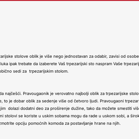
arijske stolove oblik je više nego jednostavan za odabir, zavisi od osobe
luka ipak trebate da izaberete Vaš trpezarijski sto naspram Vaše trpezari
a obično sedi za trpezarijskim stolom.
a najčešći. Pravougaonik je verovatno najbolji oblik za trpezarijske stolo
 to je dobar oblik za sedenje više od četvoro ljudi.
Pravougaoni trpezar
a njim dolazi dodatni deo za proširenje dužine, tako da možete smestiti vi
oni stolovi se koriste u uskim sobama mogu da rade u uskom sobi, a širo
zmotrite opciju pomoćnih komoda za postavljanje hrane na njih.