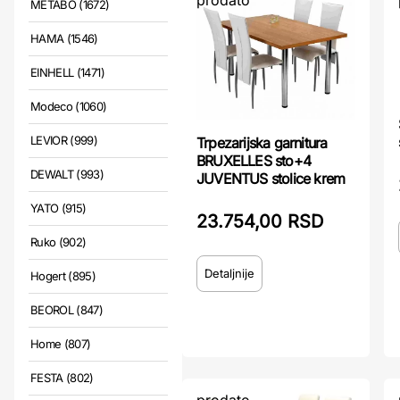
prodato
METABO (1672)
HAMA (1546)
EINHELL (1471)
Modeco (1060)
LEVIOR (999)
Trpezarijska garnitura
BRUXELLES sto+4
DEWALT (993)
JUVENTUS stolice krem
YATO (915)
23.754,00 RSD
Ruko (902)
Detaljnije
Hogert (895)
BEOROL (847)
Home (807)
FESTA (802)