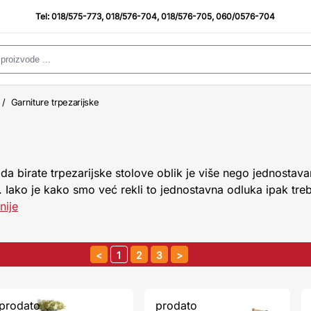
Tel:
018/575-773
,
018/576-704
,
018/576-705
,
060/0576-704
/
Garniture trpezarijske
a birate trpezarijske stolove oblik je više nego jednostava
. Iako je kako smo već rekli to jednostavna odluka ipak tre
nije
1
2
3
prodato
prodato