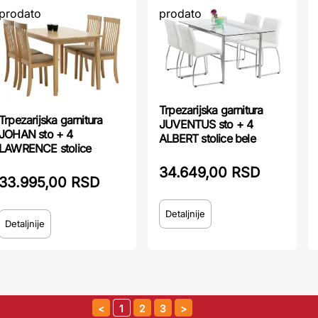
prodato
prodato
Trpezarijska garnitura
Trpezarijska garnitura
JUVENTUS sto + 4
JOHAN sto + 4
ALBERT stolice bele
LAWRENCE stolice
34.649,00 RSD
33.995,00 RSD
Detaljnije
Detaljnije
1
2
3