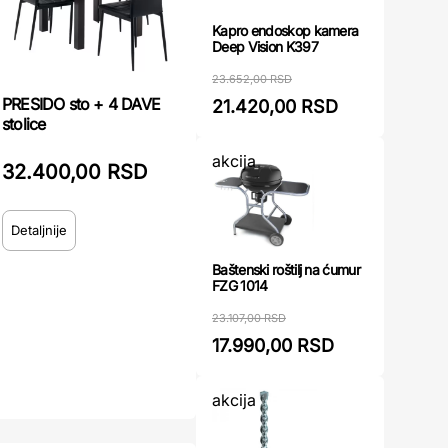
Kapro endoskop kamera
Deep Vision K397
23.652,00 RSD
PRESIDO sto + 4 DAVE
21.420,00 RSD
stolice
akcija
32.400,00 RSD
Detaljnije
Baštenski roštilj na ćumur
FZG 1014
23.107,00 RSD
17.990,00 RSD
akcija