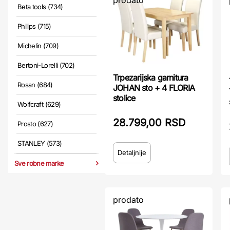
prodato
Beta tools (734)
Philips (715)
Michelin (709)
Bertoni-Lorelli (702)
Trpezarijska garnitura
Rosan (684)
JOHAN sto + 4 FLORIA
stolice
Wolfcraft (629)
28.799,00 RSD
Prosto (627)
STANLEY (573)
Detaljnije
Sve robne marke
prodato