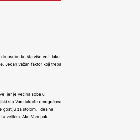
 do osobe ko šta više voli. Iako
je. Jedan važan faktor koji treba
ve, jer je većina soba u
ijski sto Vam takođe omogućava
še gostiju za stolom.
Idealna
ki u velikim. Ako Vam pak