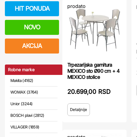
prodato
HIT PONUDA
NOVO
AKCIJA
Trpezarijska garnitura
Robne marke
MEXICO sto Ø90 cm + 4
MEXICO stolice
Makita (4162)
20.699,00 RSD
WOMAX (3764)
Unior (3244)
Detaljnije
BOSCH plavi (2812)
VILLAGER (1859)