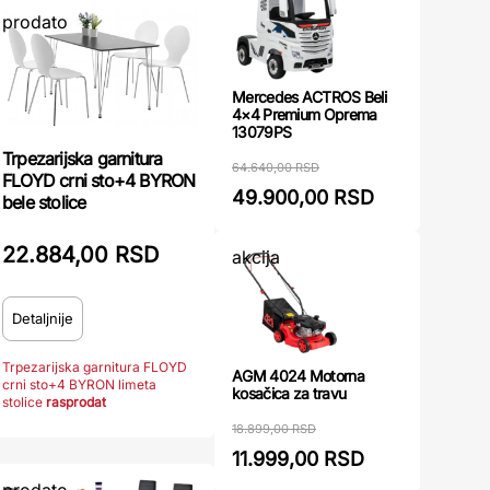
prodato
Mercedes ACTROS Beli
4×4 Premium Oprema
13079PS
Trpezarijska garnitura
64.640,00 RSD
FLOYD crni sto+4 BYRON
49.900,00 RSD
bele stolice
22.884,00 RSD
akcija
Detaljnije
Trpezarijska garnitura FLOYD
AGM 4024 Motorna
crni sto+4 BYRON limeta
kosačica za travu
stolice
rasprodat
18.899,00 RSD
11.999,00 RSD