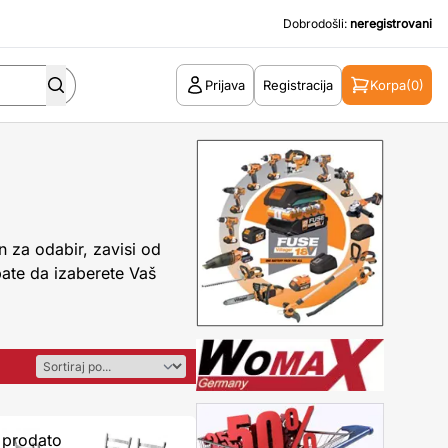
Dobrodošli:
neregistrovani
Prijava
Registracija
Korpa
(0)
n za odabir, zavisi od
bate da izaberete Vaš
prodato