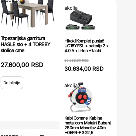
prodato
akcija
Trpezarijska garnitura
Hikoki Komplet punjač
HASLE sto + 4 TOREBY
UC18YFSL + baterije 2 x
stolice crne
4.0 Ah Li-Ion Hitachi
32.268,00 RSD
27.600,00 RSD
30.634,00 RSD
Detaljnije
akcija
Kabl Commel Kabl sa
motalicom Metalni Bubanj
280mm Monofaz 40m
H05RR-F 3G2,5