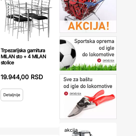
Trpezarijska garnitura
MILAN sto + 4 MILAN
stolice
19.944,00 RSD
Detaljnije
akcija