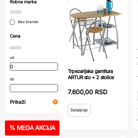
Robna marka
poništi
Bez brenda
Cena
poništi
od
Trpezarijska garnitura
ARTUR sto + 2 stolice
do
7.600,00 RSD
Prikaži
Detaljnije
%
MEGA AKCIJA