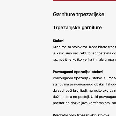
Garniture trpezarijske
Trpezarijske garniture
Stolovi
Krenimo sa stolovima. Kada birate trpez
je kako smo već rekli to jednostavna od
razmotriti je koliko velika ili mala grup
Pravougaoni trpezarijski stolovi
Pravougaoni trpezarijski stolovi su možd
stanovima pravougaonog oblika. Takođe,
da sedi veći broj ljudi, naročito ako s
dužina stola ne postoji. Uski pravouga
prostor ne dozvoljava komforan sto, ra
Kvadratni oblik trpezarijskih stolova