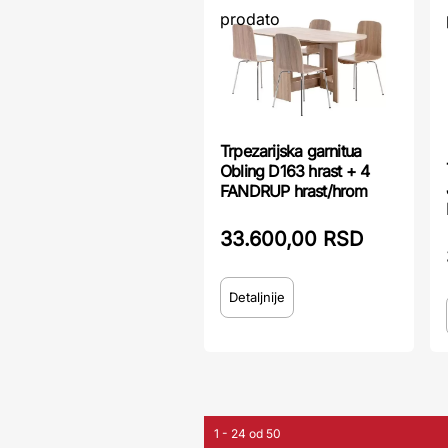
prodato
Trpezarijska garnitua
Obling D163 hrast + 4
FANDRUP hrast/hrom
33.600,00 RSD
Detaljnije
1 - 24 od 50