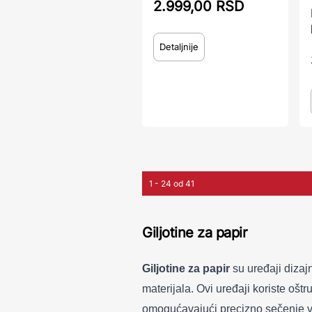
2.999,00 RSD
Detaljnije
1 - 24 od 41
Giljotine za papir
Giljotine za papir
su uređaji dizajn
materijala. Ovi uređaji koriste oštr
omogućavajući precizno sečenje v