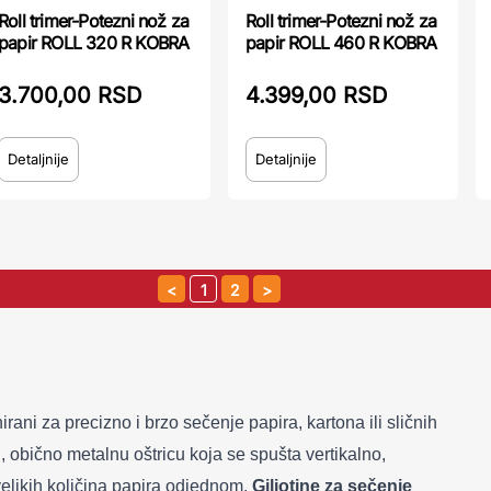
Roll trimer-Potezni nož za
Roll trimer-Potezni nož za
papir ROLL 320 R KOBRA
papir ROLL 460 R KOBRA
3.700,00 RSD
4.399,00 RSD
Detaljnije
Detaljnije
1
2
irani za precizno i brzo sečenje papira, kartona ili sličnih
u, obično metalnu oštricu koja se spušta vertikalno,
elikih količina papira odjednom.
Giljotine za sečenje