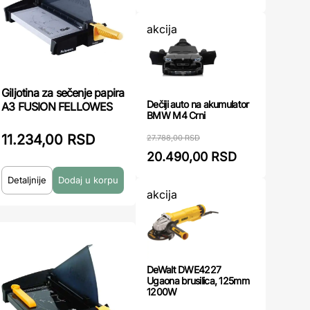
akcija
Giljotina za sečenje papira
Dečiji auto na akumulator
A3 FUSION FELLOWES
BMW M4 Crni
11.234,00 RSD
27.788,00 RSD
20.490,00 RSD
Detaljnije
akcija
DeWalt DWE4227
Ugaona brusilica, 125mm
1200W