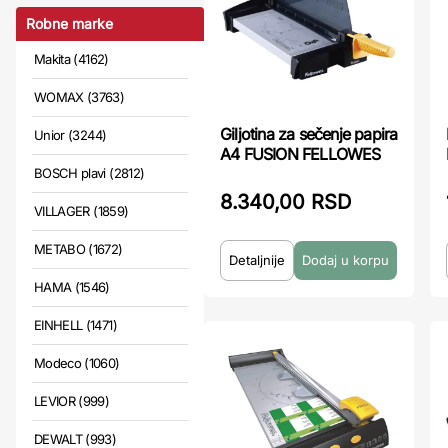
Robne marke
Makita (4162)
WOMAX (3763)
Giljotina za sečenje papira
Unior (3244)
A4 FUSION FELLOWES
BOSCH plavi (2812)
8.340,00 RSD
VILLAGER (1859)
METABO (1672)
Detaljnije
HAMA (1546)
EINHELL (1471)
Modeco (1060)
LEVIOR (999)
DEWALT (993)