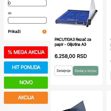
do
Prikaži
PACU110A3 Rezač za
papir - Giljotina A3
%
MEGA AKCIJA
6.258,00 RSD
HIT PONUDA
Detaljnije
NOVO
AKCIJA