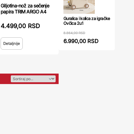
Giljotina-nož za sečenje
papira TRIM ARGO A4
Guralica i kolica za igračke
Ovčica 2u1
4.499,00 RSD
8.864,00 RSD
6.990,00 RSD
Detaljnije