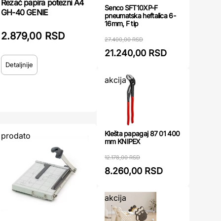
Rezač papira potezni A4
Senco SFT10XP-F
GH-40 GENIE
pneumatska heftalica 6-
16mm, F tip
2.879,00 RSD
27.400,00 RSD
21.240,00 RSD
Detaljnije
akcija
Klešta papagaj 87 01 400
prodato
mm KNIPEX
12.178,00 RSD
8.260,00 RSD
akcija