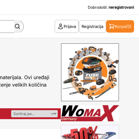
Dobrodošli:
neregistrovani
Prijava
Registracija
Korpa
(0)
materijala. Ovi uređaji
nje velikih količina