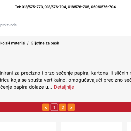
Tel:
018/575-773
,
018/576-704
,
018/576-705
,
060/0576-704
kolski materijal
/
Giljotine za papir
jnirani za precizno i brzo sečenje papira, kartona ili sličnih 
tricu koja se spušta vertikalno, omogućavajući precizno seče
ečenje papira dolaze u...
Detaljnije
1
2