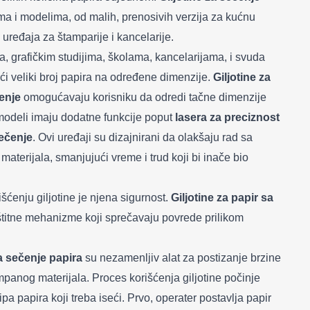
ama i modelima, od malih, prenosivih verzija za kućnu
 uređaja za štamparije i kancelarije.
, grafičkim studijima, školama, kancelarijama, i svuda
eći veliki broj papira na određene dimenzije.
Giljotine za
enje
omogućavaju korisniku da odredi tačne dimenzije
modeli imaju dodatne funkcije poput
lasera za preciznost
ečenje
. Ovi uređaji su dizajnirani da olakšaju rad sa
aterijala, smanjujući vreme i trud koji bi inače bio
šćenju giljotine je njena sigurnost.
Giljotine za papir sa
titne mehanizme koji sprečavaju povrede prilikom
za sečenje papira
su nezamenljiv alat za postizanje brzine
mpanog materijala. Proces korišćenja giljotine počinje
pa papira koji treba iseći. Prvo, operater postavlja papir