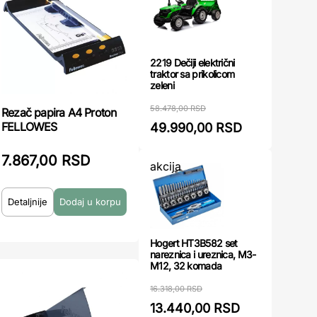
2219 Dečiji električni
traktor sa prikolicom
zeleni
58.478,00 RSD
Rezač papira A4 Proton
FELLOWES
49.990,00 RSD
7.867,00 RSD
akcija
Detaljnije
Hogert HT3B582 set
nareznica i ureznica, M3-
M12, 32 komada
16.318,00 RSD
13.440,00 RSD