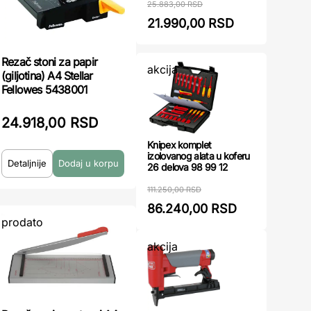
25.883,00 RSD
21.990,00 RSD
Rezač stoni za papir
akcija
(giljotina) A4 Stellar
Fellowes 5438001
24.918,00 RSD
Knipex komplet
izolovanog alata u koferu
Detaljnije
26 delova 98 99 12
111.250,00 RSD
86.240,00 RSD
prodato
akcija