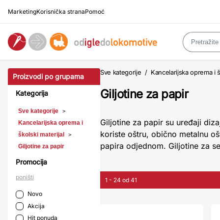
Marketing
Korisnička strana
Pomoć
Sve kategorije
/
Kancelarijska oprema i š
Proizvodi po grupama
Giljotine za papir
Kategorija
Sve kategorije
>
Giljotine za papir su uređaji diza
Kancelarijska oprema i
koriste oštru, obično metalnu oš
školski materijal
>
papira odjednom. Giljotine za s
Giljotine za papir
Promocija
poništi
1 - 24 od 41
Novo
Akcija
Hit ponuda