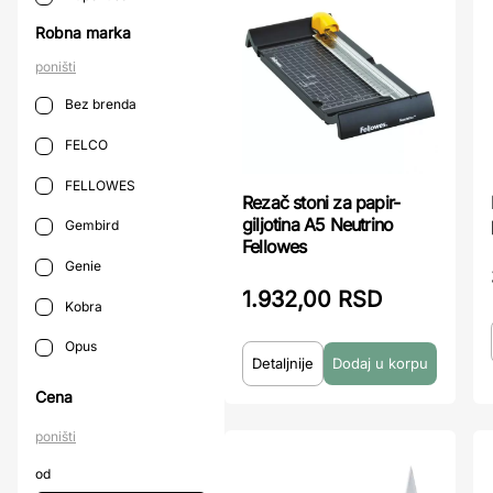
Robna marka
poništi
Bez brenda
FELCO
FELLOWES
Rezač stoni za papir-
giljotina A5 Neutrino
Gembird
Fellowes
Genie
1.932,00 RSD
Kobra
Opus
Detaljnije
Cena
poništi
od