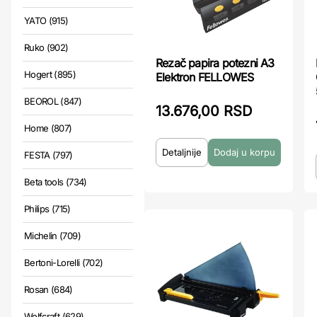
YATO (915)
Ruko (902)
Rezač papira potezni A3
Hogert (895)
Elektron FELLOWES
BEOROL (847)
13.676,00 RSD
Home (807)
Detaljnije
FESTA (797)
Beta tools (734)
Philips (715)
Michelin (709)
Bertoni-Lorelli (702)
Rosan (684)
Wolfcraft (629)