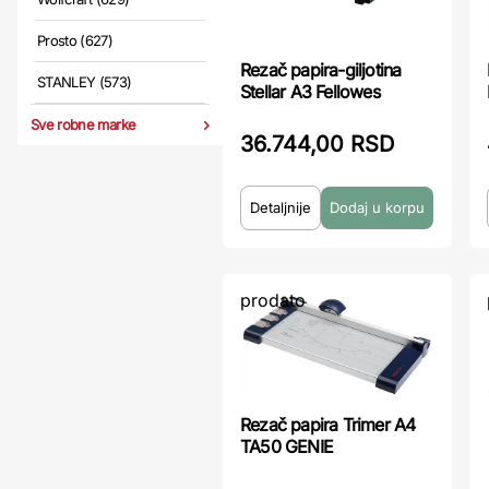
Prosto (627)
Rezač papira-giljotina
STANLEY (573)
Stellar A3 Fellowes
Sve robne marke
36.744,00 RSD
Detaljnije
prodato
Rezač papira Trimer A4
TA50 GENIE