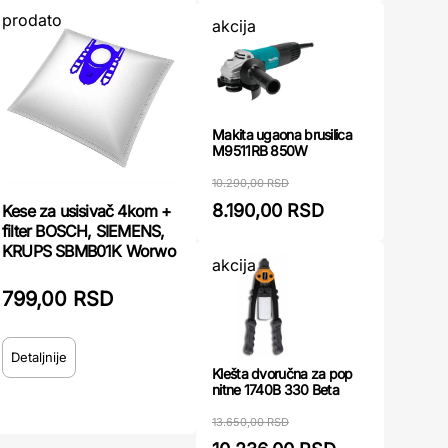
prodato
akcija
Makita ugaona brusilica
M9511RB 850W
10.290,00 RSD
8.190,00 RSD
Kese za usisivač 4kom +
filter BOSCH, SIEMENS,
KRUPS SBMB01K Worwo
akcija
799,00 RSD
Detaljnije
Klešta dvoručna za pop
nitne 1740B 330 Beta
13.650,00 RSD