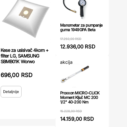
Manometar za pumpanje
guma 1949GPA Beta
17.250,00 RSD
12.936,00 RSD
Kese za usisivač 4kom +
filter LG, SAMSUNG
SBMB01K Worwo
akcija
696,00 RSD
Detaljnije
Proxxon MICRO-CLICK
Moment Ključ MC 200
1/2" 40-200 Nm
15.228,00 RSD
14.159,00 RSD