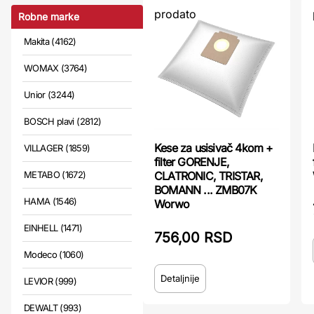
prodato
Robne marke
Makita (4162)
WOMAX (3764)
Unior (3244)
BOSCH plavi (2812)
Kese za usisivač 4kom +
VILLAGER (1859)
filter GORENJE,
METABO (1672)
CLATRONIC, TRISTAR,
BOMANN ... ZMB07K
HAMA (1546)
Worwo
EINHELL (1471)
756,00 RSD
Modeco (1060)
Detaljnije
LEVIOR (999)
DEWALT (993)