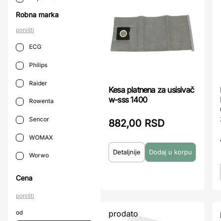
Robna marka
poništi
ECG
Philips
Raider
Kesa platnena za usisivač
w-sss 1400
Rowenta
Sencor
882,00 RSD
WOMAX
Detaljnije
Worwo
Cena
poništi
prodato
od