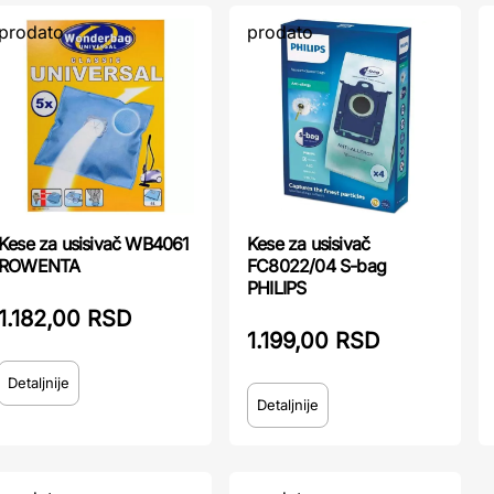
prodato
prodato
Kese za usisivač WB4061
Kese za usisivač
ROWENTA
FC8022/04 S-bag
PHILIPS
1.182,00 RSD
1.199,00 RSD
Detaljnije
Detaljnije