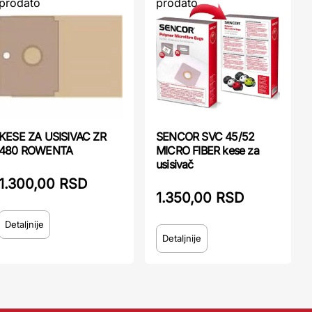
prodato
prodato
KESE ZA USISIVAC ZR
SENCOR SVC 45/52
480 ROWENTA
MICRO FIBER kese za
usisivač
1.300,00 RSD
1.350,00 RSD
Detaljnije
Detaljnije