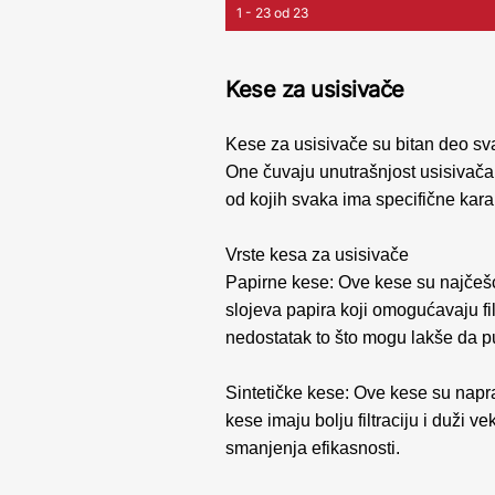
1 - 23 od 23
Kese za usisivače
Kese za usisivače su bitan deo sva
One čuvaju unutrašnjost usisivača č
od kojih svaka ima specifične karak
Vrste kesa za usisivače
Papirne kese: Ove kese su najčešć
slojeva papira koji omogućavaju fil
nedostatak to što mogu lakše da p
Sintetičke kese: Ove kese su napravl
kese imaju bolju filtraciju i duži v
smanjenja efikasnosti.