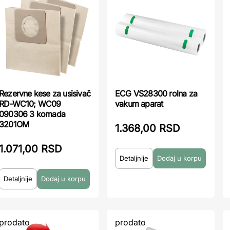
Rezervne kese za usisivač
ECG VS28300 rolna za
RD-WC10; WC09
vakum aparat
090306 3 komada
3201OM
1.368,00 RSD
1.071,00 RSD
Detaljnije
Detaljnije
prodato
prodato