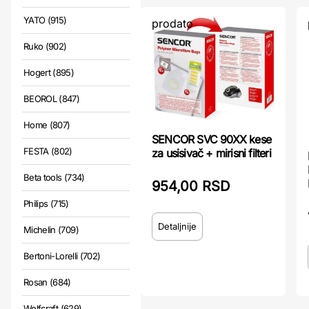
YATO (915)
prodato
Ruko (902)
Hogert (895)
BEOROL (847)
Home (807)
SENCOR SVC 90XX kese
FESTA (802)
za usisivač + mirisni filteri
Beta tools (734)
954,00 RSD
Philips (715)
Detaljnije
Michelin (709)
Bertoni-Lorelli (702)
Rosan (684)
Wolfcraft (629)