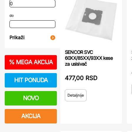
do
Prikaži
SENCOR SVC
60XX/85XX/93XX kese
%
MEGA AKCIJA
za usisivač
477,00 RSD
HIT PONUDA
Detaljnije
NOVO
AKCIJA