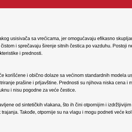
kog usisivača sa vrećicama, jer omogućavaju efikasno skupljanj
istom i sprečavaju širenje sitnih čestica po vazduhu. Postoji nek
teristike i prednosti.
e korišćene i obično dolaze sa većinom standardnih modela us
triranje prašine i prljavštine. Prednosti su njihova niska cena i
uknu i nisu pogodne za veće čestice.
jene od sintetičkih vlakana, što ih čini otpornijim i izdržljivijim
ek trajanja. Takođe, otpornije su na vlagu i mogu podneti veće kol