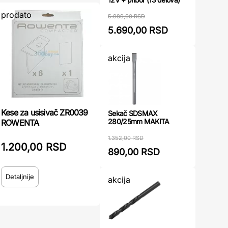
prodato
5.989,00 RSD
5.690,00 RSD
akcija
Kese za usisivač ZR0039
Sekač SDSMAX
280/25mm MAKITA
ROWENTA
1.352,00 RSD
1.200,00 RSD
890,00 RSD
Detaljnije
akcija