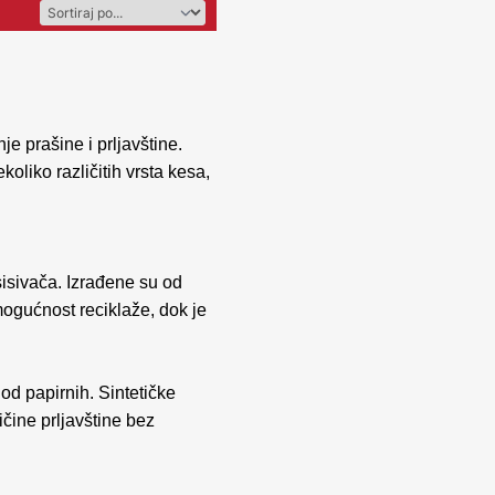
e prašine i prljavštine.
oliko različitih vrsta kesa,
isivača. Izrađene su od
 mogućnost reciklaže, dok je
 od papirnih. Sintetičke
ičine prljavštine bez