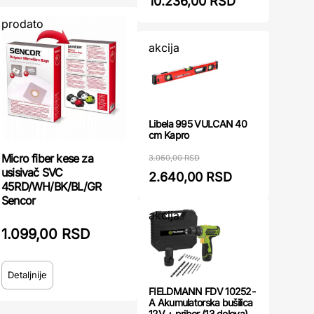
10.236,00 RSD
prodato
akcija
Libela 995 VULCAN 40
cm Kapro
Micro fiber kese za
3.060,00 RSD
usisivač SVC
2.640,00 RSD
45RD/WH/BK/BL/GR
Sencor
akcija
1.099,00 RSD
Detaljnije
FIELDMANN FDV 10252-
A Akumulatorska bušilica
12V + pribor (13 delova)