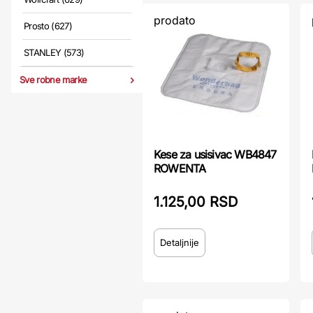
prodato
Prosto (627)
STANLEY (573)
Sve robne marke
Kese za usisivac WB4847
ROWENTA
1.125,00 RSD
Detaljnije