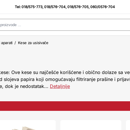
Tel:
018/575-773
,
018/576-704
,
018/576-705
,
060/0576-704
 aparati
/
Kese za usisivače
kese: Ove kese su najčešće korišćene i obično dolaze sa v
slojeva papira koji omogućavaju filtriranje prašine i prljav
e, dok je nedostatak...
Detaljnije