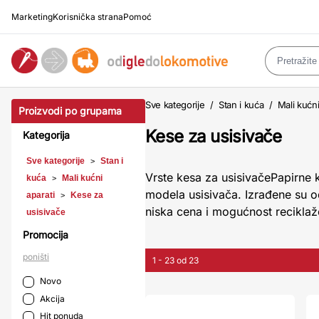
Marketing
Korisnička strana
Pomoć
Sve kategorije
/
Stan i kuća
/
Mali kućni
Proizvodi po grupama
Kese za usisivače
Kategorija
Sve kategorije
Stan i
>
Vrste kesa za usisivačePapirne 
kuća
Mali kućni
>
modela usisivača. Izrađene su od 
aparati
Kese za
>
niska cena i mogućnost reciklaž
usisivače
Promocija
poništi
1 - 23 od 23
Novo
Akcija
Hit ponuda