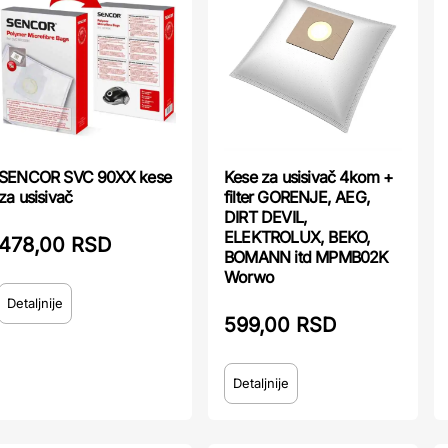
Kese za usisivač 4kom +
SENCOR SVC 90XX kese
filter GORENJE, AEG,
za usisivač
DIRT DEVIL,
ELEKTROLUX, BEKO,
478,00 RSD
BOMANN itd MPMB02K
Worwo
Detaljnije
599,00 RSD
Detaljnije