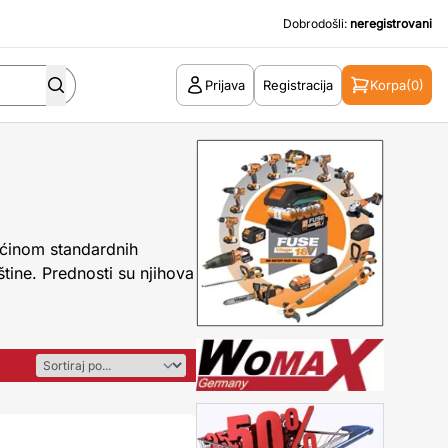
Dobrodošli:
neregistrovani
Prijava
Registracija
Korpa
(0)
ećinom standardnih
štine. Prednosti su njihova