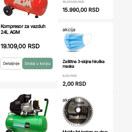
18.221,00 RSD
15.990,00 RSD
Kompresor za vazduh
akcija
24L AGM
19.109,00 RSD
Zaštitna 3-slojna hiruška
Detaljnije
maska
6,00 RSD
2,00 RSD
akcija
Makita list testere za drvo