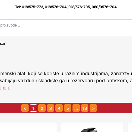
Tel:
018/575-773
,
018/576-704
,
018/576-705
,
060/0576-704
sori
nski alati koji se koriste u raznim industrijama, zanatstvu
 sabijaju vazduh i skladište ga u rezervoaru pod pritiskom,
ljnije
1
2
3
4
5
…
13