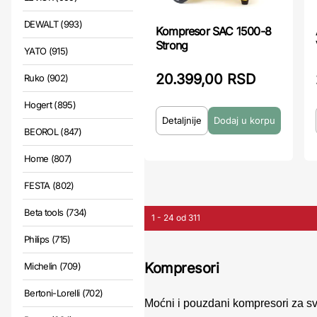
DEWALT (993)
Kompresor SAC 1500-8
Strong
YATO (915)
20.399,00 RSD
Ruko (902)
Hogert (895)
Detaljnije
BEOROL (847)
Home (807)
FESTA (802)
Beta tools (734)
1 - 24 od 311
Philips (715)
Kompresori
Michelin (709)
Bertoni-Lorelli (702)
Moćni i pouzdani kompresori za s