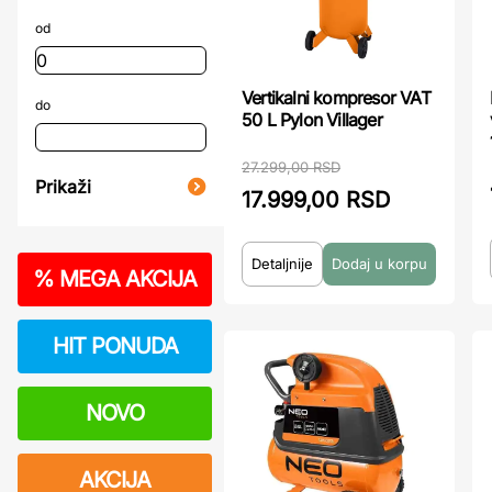
od
Vertikalni kompresor VAT
do
50 L Pylon Villager
27.299,00 RSD
Prikaži
17.999,00 RSD
Detaljnije
%
MEGA AKCIJA
HIT PONUDA
NOVO
AKCIJA