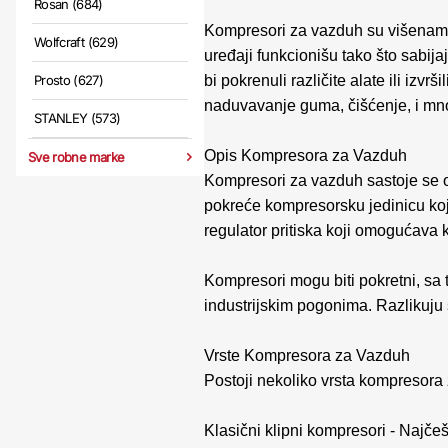
Rosan (684)
Kompresori za vazduh su višenamens
Wolfcraft (629)
uređaji funkcionišu tako što sabij
bi pokrenuli različite alate ili iz
Prosto (627)
naduvavanje guma, čišćenje, i mn
STANLEY (573)
Opis Kompresora za Vazduh
Sve robne marke
Kompresori za vazduh sastoje se o
pokreće kompresorsku jedinicu koj
regulator pritiska koji omogućava 
Kompresori mogu biti pokretni, sa t
industrijskim pogonima. Razlikuju
Vrste Kompresora za Vazduh
Postoji nekoliko vrsta kompresora 
Klasični klipni kompresori - Najčeš