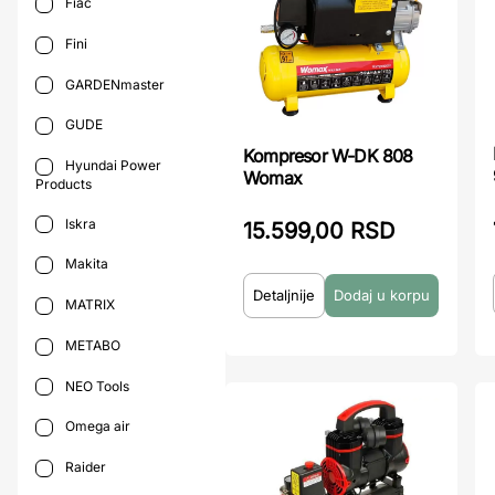
Fiac
Fini
GARDENmaster
GUDE
Kompresor W-DK 808
Hyundai Power
Womax
Products
Iskra
15.599,00 RSD
Makita
Detaljnije
MATRIX
METABO
NEO Tools
Omega air
Raider