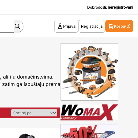
Dobrodošli:
neregistrovani
Prijava
Registracija
Korpa
(0)
, ali i u domaćinstvima.
 a zatim ga ispuštaju prema