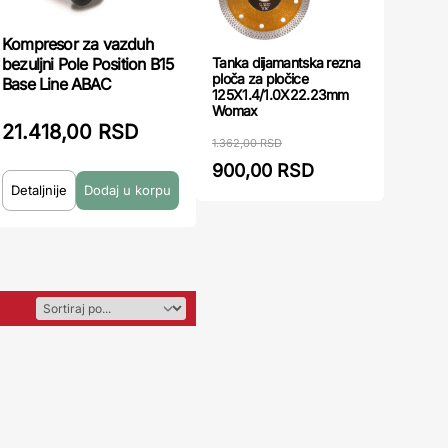
Kompresor za vazduh
Tanka dijamantska rezna
bezuljni Pole Position B15
ploča za pločice
Base Line ABAC
125X1.4/1.0X22.23mm
Womax
21.418,00 RSD
1.362,00 RSD
900,00 RSD
Detaljnije