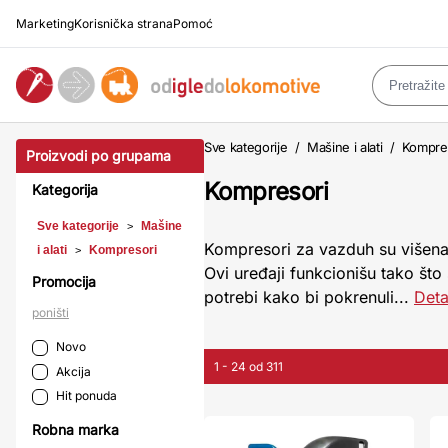
Marketing
Korisnička strana
Pomoć
Sve kategorije
/
Mašine i alati
/
Kompre
Proizvodi po grupama
Kompresori
Kategorija
Sve kategorije
Mašine
>
Kompresori za vazduh su višename
i alati
Kompresori
>
Ovi uređaji funkcionišu tako što
Promocija
potrebi kako bi pokrenuli...
Deta
poništi
Novo
1 - 24 od 311
Akcija
Hit ponuda
Robna marka