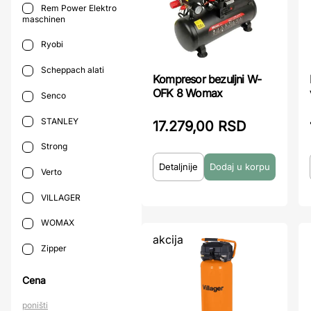
Rem Power Elektro
maschinen
Ryobi
Scheppach alati
Kompresor bezuljni W-
OFK 8 Womax
Senco
STANLEY
17.279,00 RSD
Strong
Detaljnije
Verto
VILLAGER
WOMAX
akcija
Zipper
Cena
poništi