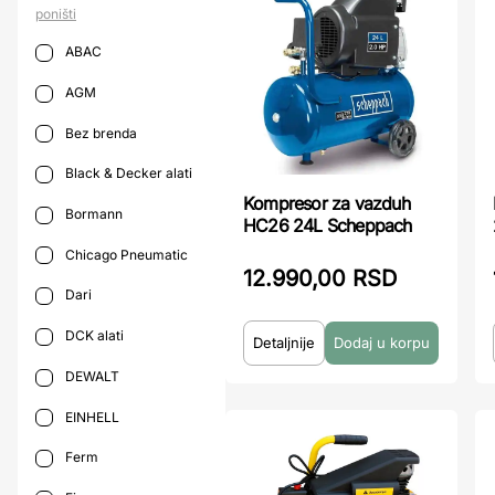
poništi
ABAC
AGM
Bez brenda
Black & Decker alati
Kompresor za vazduh
Bormann
HC26 24L Scheppach
Chicago Pneumatic
12.990,00 RSD
Dari
DCK alati
Detaljnije
DEWALT
EINHELL
Ferm