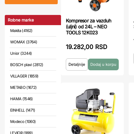
Robne marke
Kompresor za vazduh
(uljni) od 24L – NEO
Makita (4162)
TOOLS 12K023
WOMAX (3764)
19.282,00 RSD
Unior (3244)
Detaljnije
BOSCH plavi (2812)
VILLAGER (1859)
METABO (1672)
HAMA (1546)
EINHELL (1471)
Modeco (1060)
LEVIOR (999)