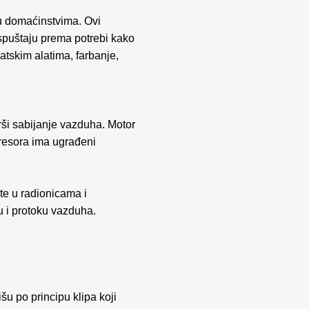
 u domaćinstvima. Ovi
ispuštaju prema potrebi kako
matskim alatima, farbanje,
ši sabijanje vazduha. Motor
presora ima ugrađeni
ste u radionicama i
u i protoku vazduha.
šu po principu klipa koji