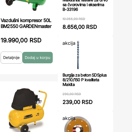
sa čvorovima i ekserima
B-33196
10.055,00 RSD
Vazdušni kompresor 50L
BM2550 GARDENmaster
8.656,00 RSD
19.990,00 RSD
akcija
Detaljnije
Burgija za beton SDSplus
8/210/150 P kvaliteta
Makita
290,00 RSD
239,00 RSD
akcija