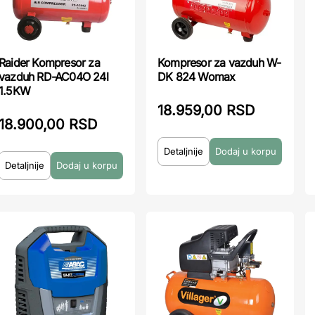
Raider Kompresor za
Kompresor za vazduh W-
vazduh RD-AC04O 24l
DK 824 Womax
1.5KW
18.959,00 RSD
18.900,00 RSD
Detaljnije
Detaljnije