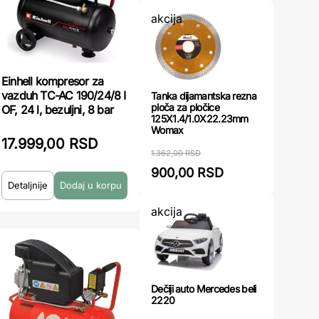
akcija
Einhell kompresor za
vazduh TC-AC 190/24/8 I
Tanka dijamantska rezna
ploča za pločice
OF, 24 l, bezuljni, 8 bar
125X1.4/1.0X22.23mm
Womax
17.999,00 RSD
1.362,00 RSD
900,00 RSD
Detaljnije
akcija
Dečiji auto Mercedes beli
2220