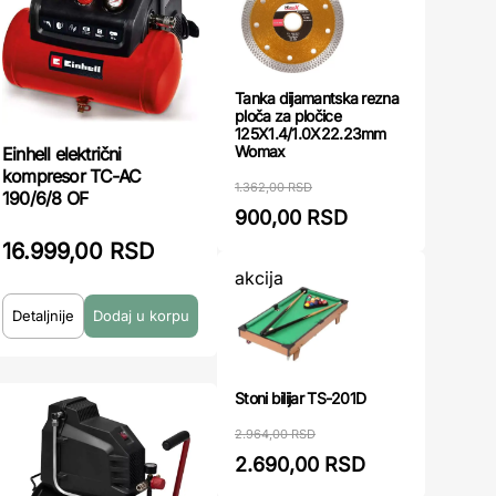
Tanka dijamantska rezna
ploča za pločice
125X1.4/1.0X22.23mm
Womax
Einhell električni
kompresor TC-AC
1.362,00 RSD
190/6/8 OF
900,00 RSD
16.999,00 RSD
akcija
Detaljnije
Stoni bilijar TS-201D
2.964,00 RSD
2.690,00 RSD