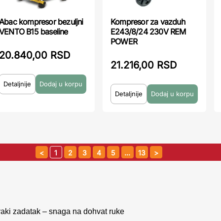
Abac kompresor bezuljni
Kompresor za vazduh
VENTO B15 baseline
E243/8/24 230V REM
POWER
20.840,00 RSD
21.216,00 RSD
Detaljnije
Detaljnije
1
2
3
4
5
…
13
vaki zadatak – snaga na dohvat ruke