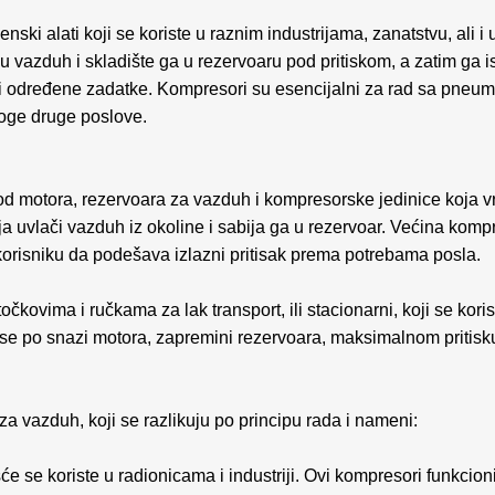
ki alati koji se koriste u raznim industrijama, zanatstvu, ali i
aju vazduh i skladište ga u rezervoaru pod pritiskom, a zatim ga 
vršili određene zadatke. Kompresori su esencijalni za rad sa pneu
oge druge poslove.
d motora, rezervoara za vazduh i kompresorske jedinice koja vr
a uvlači vazduh iz okoline i sabija ga u rezervoar. Većina kom
korisniku da podešava izlazni pritisak prema potrebama posla.
očkovima i ručkama za lak transport, ili stacionarni, koji se kori
 se po snazi motora, zapremini rezervoara, maksimalnom pritisk
za vazduh, koji se razlikuju po principu rada i nameni:
će se koriste u radionicama i industriji. Ovi kompresori funkcioni