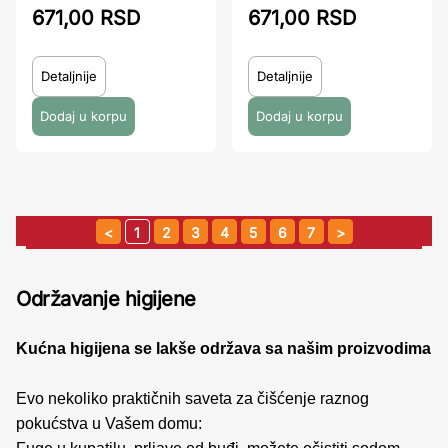
671,00 RSD
671,00 RSD
Detaljnije
Detaljnije
1
2
3
4
5
6
7
Održavanje higijene
Kućna higijena se lakše održava sa našim proizvodima
Evo nekoliko praktičnih saveta za čišćenje raznog
pokućstva u Vašem domu: