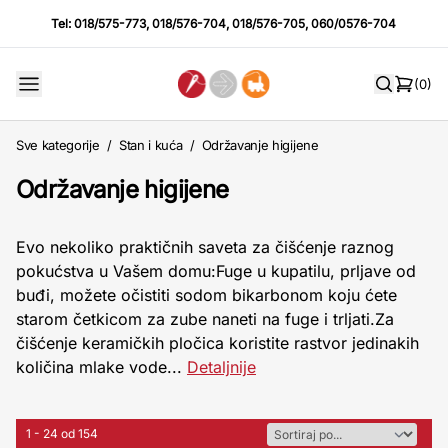
Tel:
018/575-773
,
018/576-704
,
018/576-705
,
060/0576-704
(0)
Sve kategorije
/
Stan i kuća
/
Održavanje higijene
Održavanje higijene
Evo nekoliko praktičnih saveta za čišćenje raznog
pokućstva u Vašem domu:Fuge u kupatilu, prljave od
buđi, možete očistiti sodom bikarbonom koju ćete
starom četkicom za zube naneti na fuge i trljati.Za
čišćenje keramičkih pločica koristite rastvor jedinakih
količina mlake vode...
Detaljnije
1 - 24 od 154