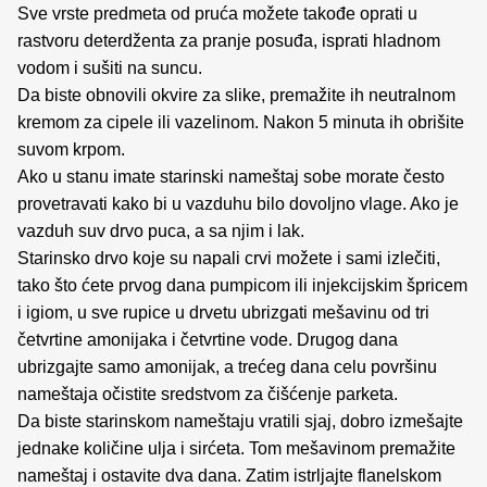
Sve vrste predmeta od pruća možete takođe oprati u
rastvoru deterdženta za pranje posuđa, isprati hladnom
vodom i sušiti na suncu.
Da biste obnovili okvire za slike, premažite ih neutralnom
kremom za cipele ili vazelinom. Nakon 5 minuta ih obrišite
suvom krpom.
Ako u stanu imate starinski nameštaj sobe morate često
provetravati kako bi u vazduhu bilo dovoljno vlage. Ako je
vazduh suv drvo puca, a sa njim i lak.
Starinsko drvo koje su napali crvi možete i sami izlečiti,
tako što ćete prvog dana pumpicom ili injekcijskim špricem
i igiom, u sve rupice u drvetu ubrizgati mešavinu od tri
četvrtine amonijaka i četvrtine vode. Drugog dana
ubrizgajte samo amonijak, a trećeg dana celu površinu
nameštaja očistite sredstvom za čišćenje parketa.
Da biste starinskom nameštaju vratili sjaj, dobro izmešajte
jednake količine ulja i sirćeta. Tom mešavinom premažite
nameštaj i ostavite dva dana. Zatim istrljajte flanelskom