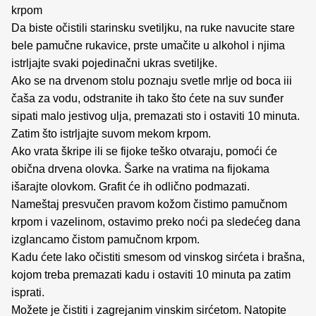
krpom
Da biste očistili starinsku svetiljku, na ruke navucite stare
bele pamučne rukavice, prste umačite u alkohol i njima
istrljajte svaki pojedinačni ukras svetiljke.
Ako se na drvenom stolu poznaju svetle mrlje od boca iii
čaša za vodu, odstranite ih tako što ćete na suv sunđer
sipati malo jestivog ulja, premazati sto i ostaviti 10 minuta.
Zatim što istrljajte suvom mekom krpom.
Ako vrata škripe ili se fijoke teško otvaraju, pomoći će
obična drvena olovka. Šarke na vratima na fijokama
išarajte olovkom. Grafit će ih odlično podmazati.
Nameštaj presvučen pravom kožom čistimo pamučnom
krpom i vazelinom, ostavimo preko noći pa sledećeg dana
izglancamo čistom pamučnom krpom.
Kadu ćete lako očistiti smesom od vinskog sirćeta i brašna,
kojom treba premazati kadu i ostaviti 10 minuta pa zatim
isprati.
Možete je čistiti i zagrejanim vinskim sirćetom. Natopite