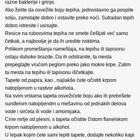
razne bakterije i grinje.
Ako želite da osvežite boju tepiha, jednostavno ga pospite
solju, zamotajte dobro i ostavite preko noći. Sutradan tepih
dobro istresite i usisajte.
Resice na ruboovima tepiha ne smete češljati već samo
četkati, a najboolje je da ih uredite noktima.
Prilikom promeštanja nameštaja, na tepihu ili tapisonu
ostaju duboke brazde. Da ih odstranite, ta mesta
prepeglajte vrućom peglom preko jako mokre krpe. Zatim
ta mesta na tepihu ili tapisonu iščetkajte.
Tapete od papira, kao , najlakše ćete očistiti krpom
natopljenom u rastvor alkohola.
Na svim vrstama tapeta osvežićete boju ako ih prebrišete
sunđerom natopljendm u mešavinu od jednakih delova
vode i sirćeta ili vode i amomijaka.
Crne mrlje od plesni, s tapeta očistite čistom flanelskom
krpom natopljenom u alkohol.
U lepak kojim ćete sami lepiti tapete, dodajte nekoliko kapi