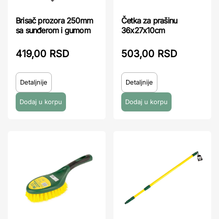
Brisač prozora 250mm
Četka za prašinu
sa sunđerom i gumom
36x27x10cm
419,00 RSD
503,00 RSD
Detaljnije
Detaljnije