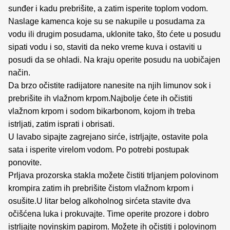
sunđer i kadu prebrišite, a zatim isperite toplom vodom.
Naslage kamenca koje su se nakupile u posudama za
vodu ili drugim posudama, uklonite tako, što ćete u posudu
sipati vodu i so, staviti da neko vreme kuva i ostaviti u
posudi da se ohladi. Na kraju operite posudu na uobičajen
način.
Da brzo očistite radijatore nanesite na njih limunov sok i
prebrišite ih vlažnom krpom.Najbolje ćete ih očistiti
vlažnom krpom i sodom bikarbonom, kojom ih treba
istrljati, zatim isprati i obrisati.
U lavabo sipajte zagrejano sirće, istrljajte, ostavite pola
sata i isperite virelom vodom. Po potrebi postupak
ponovite.
Prljava prozorska stakla možete čistiti trljanjem polovinom
krompira zatim ih prebrišite čistom vlažnom krpom i
osušite.U litar belog alkoholnog sirćeta stavite dva
očišćena luka i prokuvajte. Time operite prozore i dobro
istrljajte novinskim papirom. Možete ih očistiti i polovinom