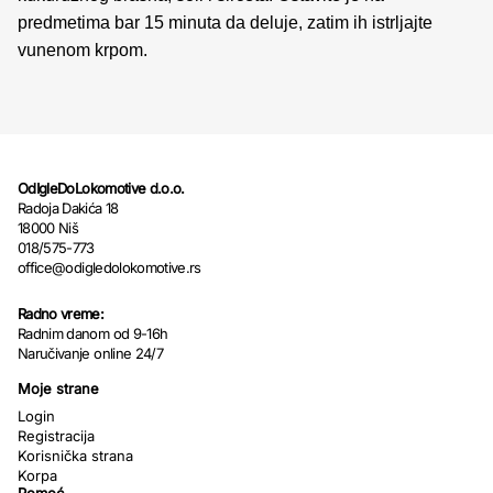
predmetima bar 15 minuta da deluje, zatim ih istrljajte
vunenom krpom.
OdIgleDoLokomotive d.o.o.
Radoja Dakića 18
18000 Niš
018/575-773
office@odigledolokomotive.rs
Radno vreme:
Radnim danom od 9-16h
Naručivanje online 24/7
Moje strane
Login
Registracija
Korisnička strana
Korpa