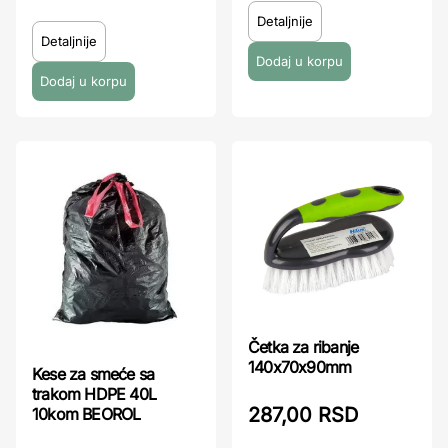
Detaljnije
Detaljnije
Četka za ribanje
140x70x90mm
Kese za smeće sa
trakom HDPE 40L
287,00 RSD
10kom BEOROL