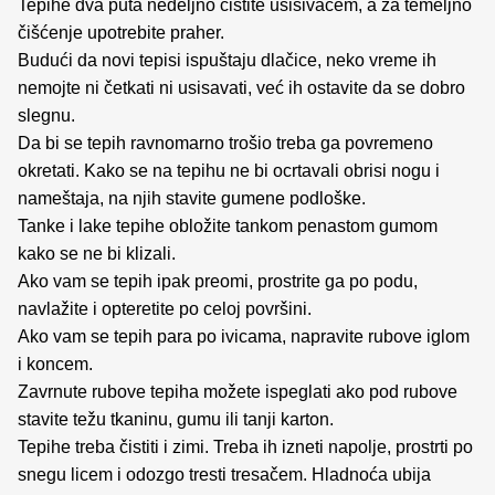
Tepihe dva puta nedeljno čistite usisivačem, a za temeljno
čišćenje upotrebite praher.
Budući da novi tepisi ispuštaju dlačice, neko vreme ih
nemojte ni četkati ni usisavati, već ih ostavite da se dobro
slegnu.
Da bi se tepih ravnomarno trošio treba ga povremeno
okretati. Kako se na tepihu ne bi ocrtavali obrisi nogu i
nameštaja, na njih stavite gumene podloške.
Tanke i lake tepihe obložite tankom penastom gumom
kako se ne bi klizali.
Ako vam se tepih ipak preomi, prostrite ga po podu,
navlažite i opteretite po celoj površini.
Ako vam se tepih para po ivicama, napravite rubove iglom
i koncem.
Zavrnute rubove tepiha možete ispeglati ako pod rubove
stavite težu tkaninu, gumu ili tanji karton.
Tepihe treba čistiti i zimi. Treba ih izneti napolje, prostrti po
snegu licem i odozgo tresti tresačem. Hladnoća ubija