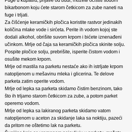
Fuge u kupatilu, prljave od buđi, možete očistiti sodom
bikarbonom koju ćete starom četkicom za zube naneti na
fuge i trljati.
Za čišćenje keramičkih pločica koristite rastvor jedinakih
količina mlake vode i sirćeta.
Perite ih vodom kojoj ste
dodali alkohol, obrišite suvom krpom i bićete iznenađeni
učinkom.
Mrlje od čaja sa keramičkih pločica skinite solju.
Pospite pločice solju, prebrišite, isperite čistom vodom i
osušite mekom krpom.
Mrlje od mastila na parketu nestaće ako ih istrljate krpom
natopljenom u mešavinu mleka i glicerina. Te delove
parketa zatim operite vodom.
Mrlje od lepka sa parketa skidamo čistim benzinom, tako
što ih trljamo starom četkicom za zube, a potom parket
operemo vodom.
Mrlje od lepka sa lakiranog parketa skidamo vatom
natopljenom u aceton za skidanje laka sa noktiju, pazeći
da pritom ne oštetimo lak na parketu.