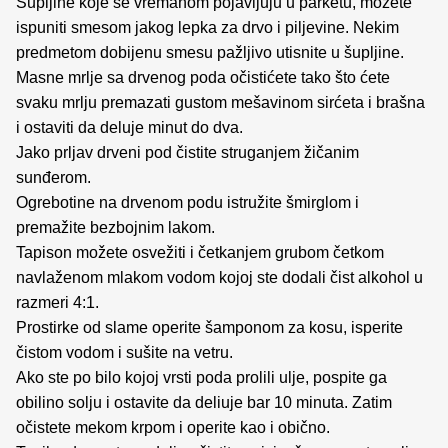
Šupijine koje se vremanom pojavljuju u parketu, možete
ispuniti smesom jakog lepka za drvo i piljevine. Nekim
predmetom dobijenu smesu pažljivo utisnite u šupljine.
Masne mrlje sa drvenog poda očistićete tako što ćete
svaku mrlju premazati gustom mešavinom sirćeta i brašna
i ostaviti da deluje minut do dva.
Jako prljav drveni pod čistite struganjem žičanim
sunđerom.
Ogrebotine na drvenom podu istružite šmirglom i
premažite bezbojnim lakom.
Tapison možete osvežiti i četkanjem grubom četkom
navlaženom mlakom vodom kojoj ste dodali čist alkohol u
razmeri 4:1.
Prostirke od slame operite šamponom za kosu, isperite
čistom vodom i sušite na vetru.
Ako ste po bilo kojoj vrsti poda prolili ulje, pospite ga
obilino solju i ostavite da deliuje bar 10 minuta. Zatim
očistete mekom krpom i operite kao i obično.