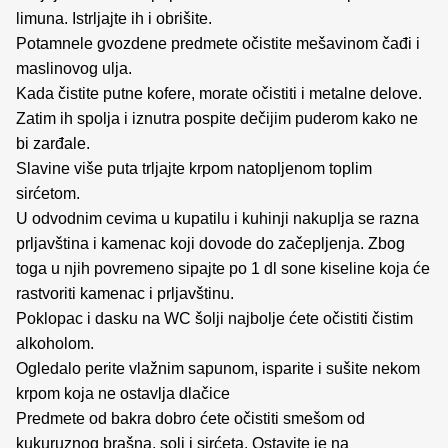
limuna. Istrljajte ih i obrišite.
Potamnele gvozdene predmete očistite mešavinom čađi i
maslinovog ulja.
Kada čistite putne kofere, morate očistiti i metalne delove.
Zatim ih spolja i iznutra pospite dečijim puderom kako ne
bi zarđale.
Slavine više puta trljajte krpom natopljenom toplim
sirćetom.
U odvodnim cevima u kupatilu i kuhinji nakuplja se razna
prljavština i kamenac koji dovode do začepljenja. Zbog
toga u njih povremeno sipajte po 1 dl sone kiseline koja će
rastvoriti kamenac i prljavštinu.
Poklopac i dasku na WC šolji najbolje ćete očistiti čistim
alkoholom.
Ogledalo perite vlažnim sapunom, isparite i sušite nekom
krpom koja ne ostavlja dlačice
Predmete od bakra dobro ćete očistiti smešom od
kukuruznog brašna, soli i sirćeta. Ostavite je na