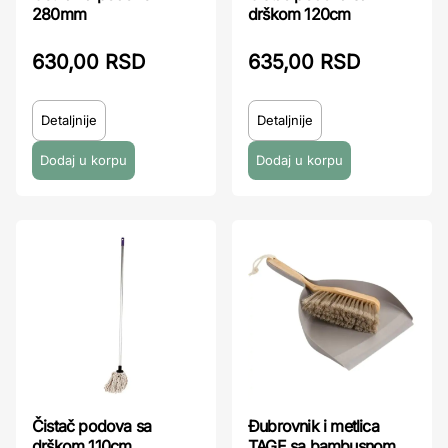
280mm
drškom 120cm
630,00 RSD
635,00 RSD
Detaljnije
Detaljnije
Čistač podova sa
Đubrovnik i metlica
drškom 110cm
TAGE sa bambusnom