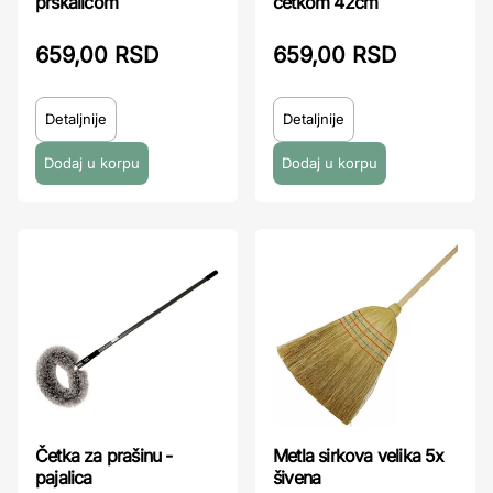
prskalicom
četkom 42cm
659,00 RSD
659,00 RSD
Detaljnije
Detaljnije
Četka za prašinu -
Metla sirkova velika 5x
pajalica
šivena