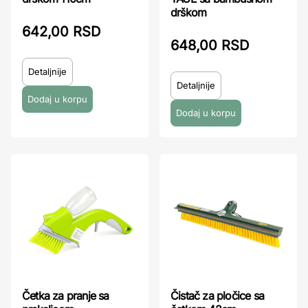
drškom
642,00 RSD
648,00 RSD
Detaljnije
Detaljnije
Četka za pranje sa
Čistač za pločice sa