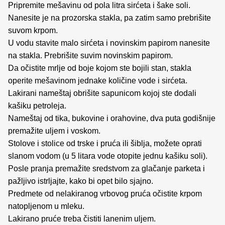
Pripremite mešavinu od pola litra sirćeta i šake soli.
Nanesite je na prozorska stakla, pa zatim samo prebrišite
suvom krpom.
U vodu stavite malo sirćeta i novinskim papirom nanesite
na stakla. Prebrišite suvim novinskim papirom.
Da očistite mrlje od boje kojom ste bojili stan, stakla
operite mešavinom jednake količine vode i sirćeta.
Lakirani nameštaj obrišite sapunicom kojoj ste dodali
kašiku petroleja.
Nameštaj od tika, bukovine i orahovine, dva puta godišnije
premažite uljem i voskom.
Stolove i stolice od trske i pruća ili šiblja, možete oprati
slanom vodom (u 5 litara vode otopite jednu kašiku soli).
Posle pranja premažite sredstvom za glačanje parketa i
pažljivo istrljajte, kako bi opet bilo sjajno.
Predmete od nelakiranog vrbovog pruća očistite krpom
natopljenom u mleku.
Lakirano pruće treba čistiti lanenim uljem.