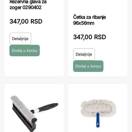
Rezervna glava za
zoger 0290402
Četka za ribanje
347,00 RSD
96x56mm
347,00 RSD
Detaljnije
Detaljnije