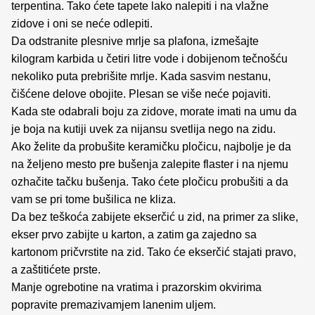
terpentina. Tako ćete tapete lako nalepiti i na vlažne
zidove i oni se neće odlepiti.
Da odstranite plesnive mrlje sa plafona, izmešajte
kilogram karbida u četiri litre vode i dobijenom tečnošću
nekoliko puta prebrišite mrlje. Kada sasvim nestanu,
čišćene delove obojite. Plesan se više neće pojaviti.
Kada ste odabrali boju za zidove, morate imati na umu da
je boja na kutiji uvek za nijansu svetlija nego na zidu.
Ako želite da probušite keramičku pločicu, najbolje je da
na željeno mesto pre bušenja zalepite flaster i na njemu
ozhačite tačku bušenja. Tako ćete pločicu probušiti a da
vam se pri tome bušilica ne kliza.
Da bez teškoća zabijete ekserčić u zid, na primer za slike,
ekser prvo zabijte u karton, a zatim ga zajedno sa
kartonom pričvrstite na zid. Tako će ekserčić stajati pravo,
a zaštitićete prste.
Manje ogrebotine na vratima i prazorskim okvirima
popravite premazivamjem lanenim uljem.