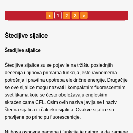
1
2
3
Štedljive sijalice
Štedljive sijalice
Štedljive sijalice su se pojavile na tržištu poslednjih
decenija i njihova primarna funkcija jeste ravnomerna
potrošnja i pravilna upotreba električne energije. Drugačije
se ove sijalice mogu nazvati i kompaktnim fluorescentnim
svetiljkama koje se često obeležavaju engleskim
skraćenicama CFL. Osim ovih naziva javlja se i naziv
štedna sijalica ili čak eko sijalica. Ovakve sijalice su
pravljene po principu fluorescenicje.
Njihova osnovna namena i funkcija je najpre ta da zamene