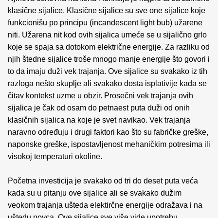
klasične sijalice. Klasične sijalice su sve one sijalice koje
funkcionišu po principu (incandescent light bub) užarene
niti. Užarena nit kod ovih sijalica umeće se u sijalično grlo
koje se spaja sa dotokom električne energije. Za razliku od
njih štedne sijalice troše mnogo manje energije što govori i
to da imaju duži vek trajanja. Ove sijalice su svakako iz tih
razloga nešto skuplje ali svakako dosta isplativije kada se
čitav kontekst uzme u obzir. Prosečni vek trajanja ovih
sijalica je čak od osam do petnaest puta duži od onih
klasičnih sijalica na koje je svet navikao. Vek trajanja
naravno određuju i drugi faktori kao što su fabričke greške,
naponske greške, ispostavljenost mehaničkim potresima ili
visokoj temperaturi okoline.
Početna investicija je svakako od tri do deset puta veća
kada su u pitanju ove sijalice ali se svakako dužim
veokom trajanja ušteda elektirčne energije odražava i na
uštedu novca. Ove sijalice sve više vide upotrebu