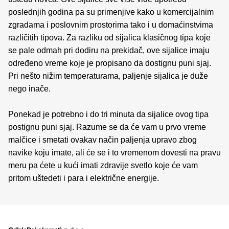
poslednjih godina pa su primenjive kako u komercijalnim
zgradama i poslovnim prostorima tako i u domaćinstvima
različitih tipova. Za razliku od sijalica klasičnog tipa koje
se pale odmah pri dodiru na prekidač, ove sijalice imaju
određeno vreme koje je propisano da dostignu puni sjaj.
Pri nešto nižim temperaturama, paljenje sijalica je duže
nego inače.
Ponekad je potrebno i do tri minuta da sijalice ovog tipa
postignu puni sjaj. Razume se da će vam u prvo vreme
malčice i smetati ovakav način paljenja upravo zbog
navike koju imate, ali će se i to vremenom dovesti na pravu
meru pa ćete u kući imati zdravije svetlo koje će vam
pritom uštedeti i para i električne energije.