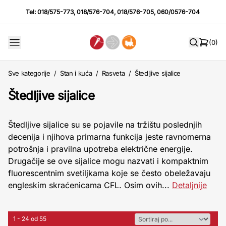
Tel:
018/575-773
,
018/576-704
,
018/576-705
,
060/0576-704
(0)
Sve kategorije
/
Stan i kuća
/
Rasveta
/
Štedljive sijalice
Štedljive sijalice
Štedljive sijalice su se pojavile na tržištu poslednjih
decenija i njihova primarna funkcija jeste ravnomerna
potrošnja i pravilna upotreba električne energije.
Drugačije se ove sijalice mogu nazvati i kompaktnim
fluorescentnim svetiljkama koje se često obeležavaju
engleskim skraćenicama CFL. Osim ovih...
Detaljnije
1 - 24 od 55