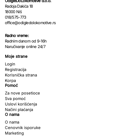
OdIgleDoLokomotive d.o.o.
Radoja Dakića 18
18000 Niš
018/575-773
office@odigledolokomotive.rs
Radno vreme:
Radnim danom od 9-16h
Naručivanje online 24/7
Moje strane
Login
Registracija
Korisnička strana
Korpa
Pomoć
Za nove posetioce
Sva pomoć
Uslovi korišćenja
Načini plaćanja
O nama
O nama
Cenovnik isporuke
Marketing