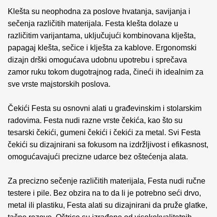
Klešta su neophodna za poslove hvatanja, savijanja i
sečenja različitih materijala. Festa klešta dolaze u
različitim varijantama, uključujući kombinovana klješta,
papagaj klešta, sečice i klješta za kablove. Ergonomski
dizajn drški omogućava udobnu upotrebu i sprečava
zamor ruku tokom dugotrajnog rada, čineći ih idealnim za
sve vrste majstorskih poslova.
Čekići Festa su osnovni alati u građevinskim i stolarskim
radovima. Festa nudi razne vrste čekića, kao što su
tesarski čekići, gumeni čekići i čekići za metal. Svi Festa
čekići su dizajnirani sa fokusom na izdržljivost i efikasnost,
omogućavajući precizne udarce bez oštećenja alata.
Za precizno sečenje različitih materijala, Festa nudi ručne
testere i pile. Bez obzira na to da li je potrebno seći drvo,
metal ili plastiku, Festa alati su dizajnirani da pruže glatke,