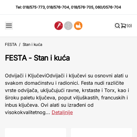
Tel:
018/575-773
,
018/576-704
,
018/576-705
,
060/0576-704
(0)
FESTA
/
Stan i kuća
FESTA - Stan i kuća
Odvijači i KljučeviOdvijači i ključevi su osnovni alati u
svakom domaćinstvu i radionici. Festa nudi različite
vrste odvijača, uključujući ravne, krstaste i Torx, kao i
široku paletu ključeva, poput viljuškastih, francuskih i
inbus ključeva. Ovi alati su izrađeni od
visokokvalitetnog...
Detaljnije