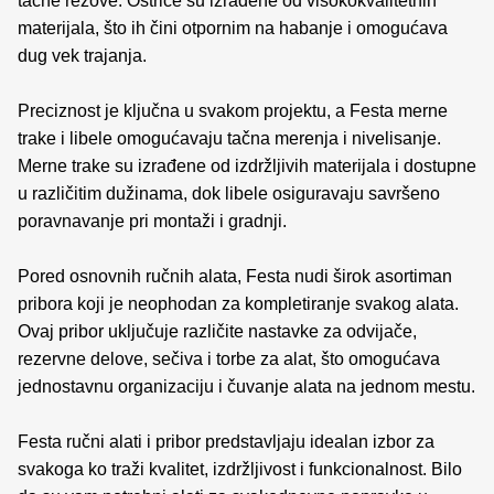
tačne rezove. Oštrice su izrađene od visokokvalitetnih
materijala, što ih čini otpornim na habanje i omogućava
dug vek trajanja.
Preciznost je ključna u svakom projektu, a Festa merne
trake i libele omogućavaju tačna merenja i nivelisanje.
Merne trake su izrađene od izdržljivih materijala i dostupne
u različitim dužinama, dok libele osiguravaju savršeno
poravnavanje pri montaži i gradnji.
Pored osnovnih ručnih alata, Festa nudi širok asortiman
pribora koji je neophodan za kompletiranje svakog alata.
Ovaj pribor uključuje različite nastavke za odvijače,
rezervne delove, sečiva i torbe za alat, što omogućava
jednostavnu organizaciju i čuvanje alata na jednom mestu.
Festa ručni alati i pribor predstavljaju idealan izbor za
svakoga ko traži kvalitet, izdržljivost i funkcionalnost. Bilo