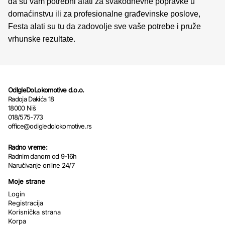
da su vam potrebni alati za svakodnevne popravke u
domaćinstvu ili za profesionalne građevinske poslove,
Festa alati su tu da zadovolje sve vaše potrebe i pruže
vrhunske rezultate.
OdIgleDoLokomotive d.o.o.
Radoja Dakića 18
18000 Niš
018/575-773
office@odigledolokomotive.rs
Radno vreme:
Radnim danom od 9-16h
Naručivanje online 24/7
Moje strane
Login
Registracija
Korisnička strana
Korpa