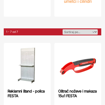
umetci i cilindri
1 - 7 od 7
Reklamni štand - polica
Oštrač noževe i makaza
FESTA
15u1 FESTA