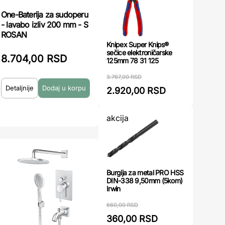
One-Baterija za sudoperu
- lavabo izliv 200 mm - S
ROSAN
Knipex Super Knips®
sečice elektroničarske
8.704,00 RSD
125mm 78 31 125
3.767,00 RSD
Detaljnije
2.920,00 RSD
akcija
Burgija za metal PRO HSS
DIN-338 9,50mm (5kom)
Irwin
660,00 RSD
360,00 RSD