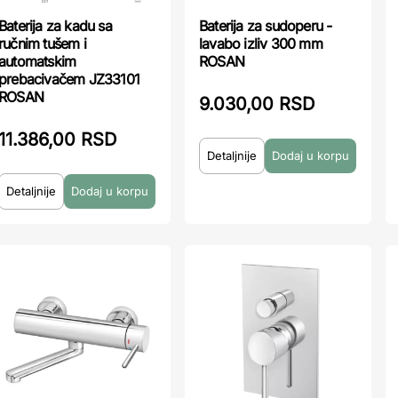
Baterija za kadu sa
Baterija za sudoperu -
ručnim tušem i
lavabo izliv 300 mm
automatskim
ROSAN
prebacivačem JZ33101
ROSAN
9.030,00 RSD
11.386,00 RSD
Detaljnije
Detaljnije