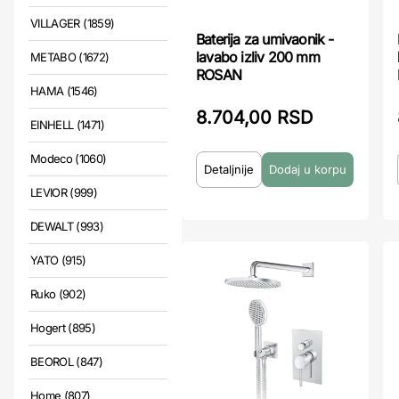
VILLAGER (1859)
Baterija za umivaonik -
lavabo izliv 200 mm
METABO (1672)
ROSAN
HAMA (1546)
8.704,00 RSD
EINHELL (1471)
Modeco (1060)
Detaljnije
LEVIOR (999)
DEWALT (993)
YATO (915)
Ruko (902)
Hogert (895)
BEOROL (847)
Home (807)