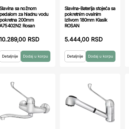
Slavina sa nožnom
Slavina-Baterija stojeća sa
pedalom za hladnu vodu
pokretnim ovalnim
pokretna 200mm
izlivom 180mm Klasik
A75402N2 Rosan
ROSAN
10.289,00 RSD
5.444,00 RSD
Detaljnije
Detaljnije