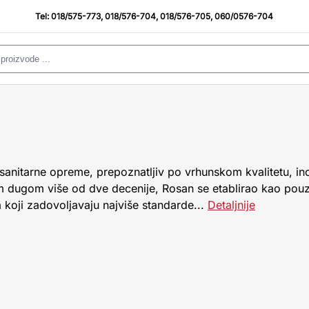
Tel:
018/575-773
,
018/576-704
,
018/576-705
,
060/0576-704
sanitarne opreme, prepoznatljiv po vrhunskom kvalitetu, in
m dugom više od dve decenije, Rosan se etablirao kao pou
a koji zadovoljavaju najviše standarde...
Detaljnije