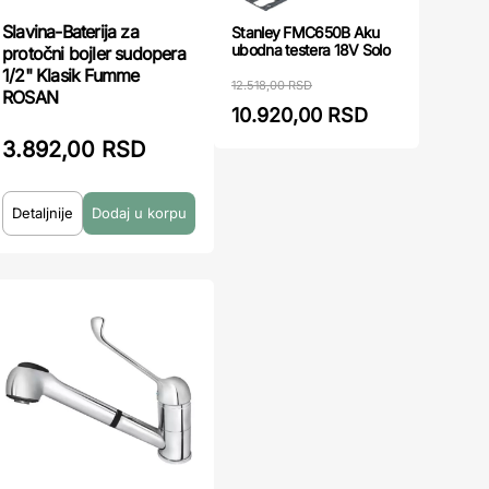
Slavina-Baterija za
Stanley FMC650B Aku
ubodna testera 18V Solo
protočni bojler sudopera
1/2" Klasik Fumme
12.518,00 RSD
ROSAN
10.920,00 RSD
3.892,00 RSD
Detaljnije