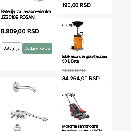
190,00 RSD
Baterija za lavabo-visoka
JZ30109 ROSAN
akcija
8.909,00 RSD
Detaljnije
Istakalica ulja gravitaciona
90 L Beta
112.350,00 RSD
84.264,00 RSD
akcija
Motorna samohodna
kosačica za travu AGM