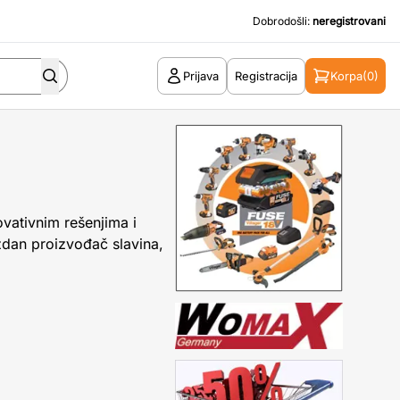
Dobrodošli:
neregistrovani
Prijava
Registracija
Korpa
(0)
ovativnim rešenjima i
zdan proizvođač slavina,