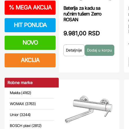
%
MEGA AKCIJA
Baterija za kadu sa
ručnim tušem Zerro
ROSAN
HIT PONUDA
9.981,00 RSD
NOVO
Detaljnije
AKCIJA
Robne marke
Makita (4162)
WOMAX (3763)
Unior (3244)
BOSCH plavi (2812)