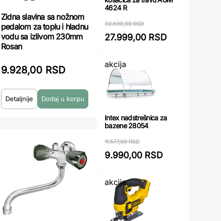
4624 R
Zidna slavina sa nožnom
33.599,00 RSD
pedalom za toplu i hladnu
vodu sa izlivom 230mm
27.999,00 RSD
Rosan
akcija
9.928,00 RSD
Detaljnije
Intex nadstrešnica za
bazene 28054
11.577,00 RSD
9.990,00 RSD
akcija