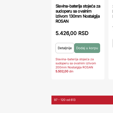
Slavina-baterija stojeća za
sudoperu sa ovalnim
izlivom 130mm Nostalgija
ROSAN
5.426,00 RSD
Detaljnije
Slavina-baterija stojeća za
sudoperu sa ovalnim izlivom
200mm Nostalgija ROSAN
5.502,00
din
97 - 120 od 613