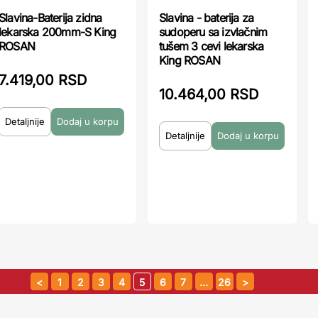
Slavina-Baterija zidna
Slavina - baterija za
lekarska 200mm-S King
sudoperu sa izvlačnim
ROSAN
tušem 3 cevi lekarska
King ROSAN
7.419,00 RSD
10.464,00 RSD
Detaljnije
Detaljnije
1
2
3
4
5
6
7
…
26