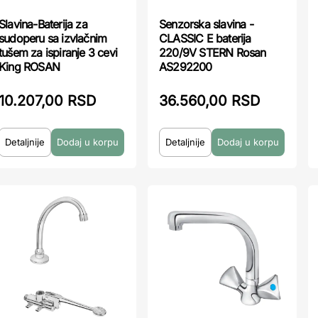
Slavina-Baterija za
Senzorska slavina -
sudoperu sa izvlačnim
CLASSIC E baterija
tušem za ispiranje 3 cevi
220/9V STERN Rosan
King ROSAN
AS292200
10.207,00 RSD
36.560,00 RSD
Detaljnije
Detaljnije