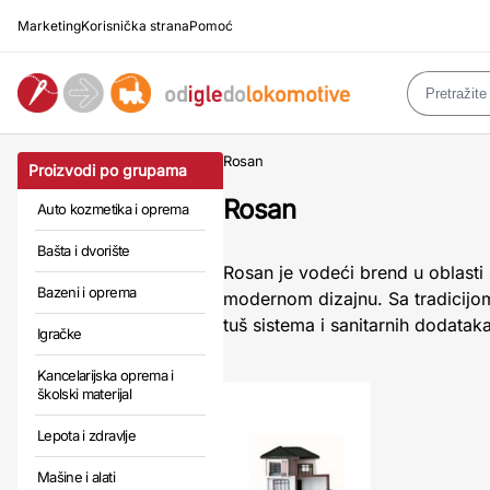
Marketing
Korisnička strana
Pomoć
Rosan
Proizvodi po grupama
Rosan
Auto kozmetika i oprema
Bašta i dvorište
Rosan je vodeći brend u oblasti 
Bazeni i oprema
modernom dizajnu. Sa tradicijo
tuš sistema i sanitarnih dodatak
Igračke
Kancelarijska oprema i
školski materijal
Lepota i zdravlje
Mašine i alati