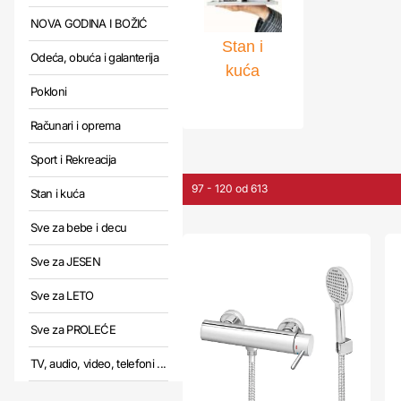
NOVA GODINA I BOŽIĆ
Stan i
Odeća, obuća i galanterija
kuća
Pokloni
Računari i oprema
Sport i Rekreacija
97 - 120 od 613
Stan i kuća
Sve za bebe i decu
Sve za JESEN
Sve za LETO
Sve za PROLEĆE
TV, audio, video, telefoni ...