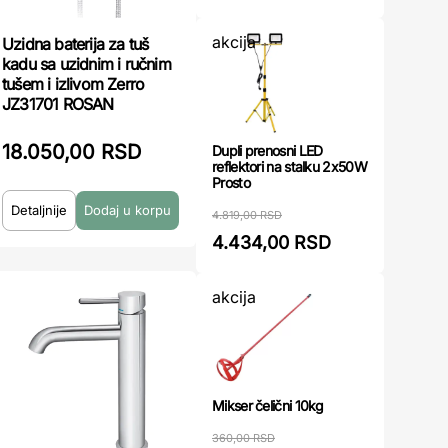
akcija
Uzidna baterija za tuš
kadu sa uzidnim i ručnim
tušem i izlivom Zerro
JZ31701 ROSAN
18.050,00 RSD
Dupli prenosni LED
reflektori na stalku 2x50W
Prosto
Detaljnije
4.819,00 RSD
4.434,00 RSD
akcija
Mikser čelični 10kg
360,00 RSD