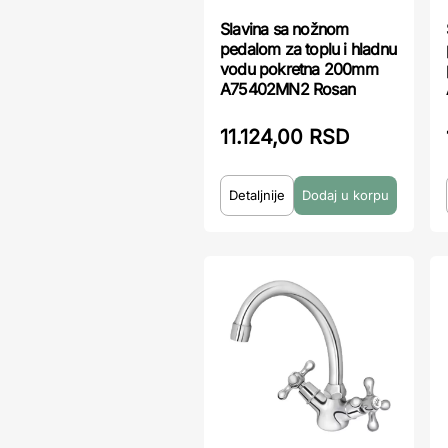
Slavina sa nožnom
pedalom za toplu i hladnu
vodu pokretna 200mm
A75402MN2 Rosan
11.124,00 RSD
Detaljnije