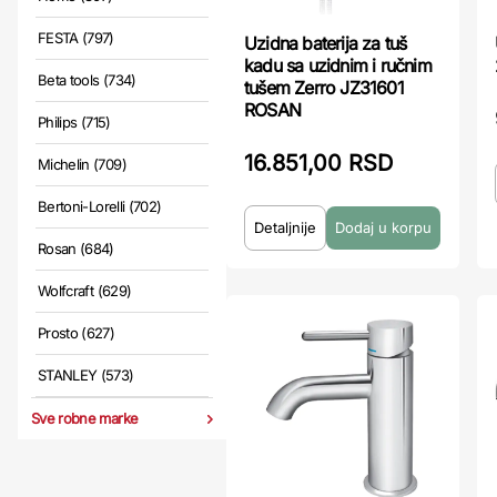
FESTA (797)
Uzidna baterija za tuš
kadu sa uzidnim i ručnim
Beta tools (734)
tušem Zerro JZ31601
ROSAN
Philips (715)
16.851,00 RSD
Michelin (709)
Bertoni-Lorelli (702)
Detaljnije
Rosan (684)
Wolfcraft (629)
Prosto (627)
STANLEY (573)
Sve robne marke