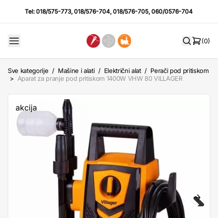
Tel:
018/575-773
,
018/576-704
,
018/576-705
,
060/0576-704
(0)
Sve kategorije
/
Mašine i alati
/
Električni alat
/
Perači pod pritiskom
>
Aparat za pranje pod pritiskom 1400W VHW 80 VILLAGER
akcija