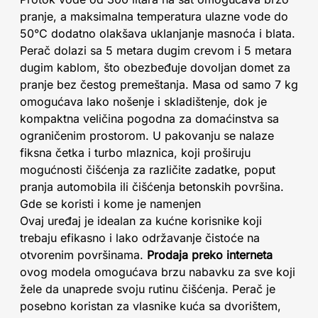
pranje, a maksimalna temperatura ulazne vode do
50°C dodatno olakšava uklanjanje masnoća i blata.
Perač dolazi sa 5 metara dugim crevom i 5 metara
dugim kablom, što obezbeđuje dovoljan domet za
pranje bez čestog premeštanja. Masa od samo 7 kg
omogućava lako nošenje i skladištenje, dok je
kompaktna veličina pogodna za domaćinstva sa
ograničenim prostorom. U pakovanju se nalaze
fiksna četka i turbo mlaznica, koji proširuju
mogućnosti čišćenja za različite zadatke, poput
pranja automobila ili čišćenja betonskih površina.
Gde se koristi i kome je namenjen
Ovaj uređaj je idealan za kućne korisnike koji
trebaju efikasno i lako održavanje čistoće na
otvorenim površinama.
Prodaja preko interneta
ovog modela omogućava brzu nabavku za sve koji
žele da unaprede svoju rutinu čišćenja. Perač je
posebno koristan za vlasnike kuća sa dvorištem,