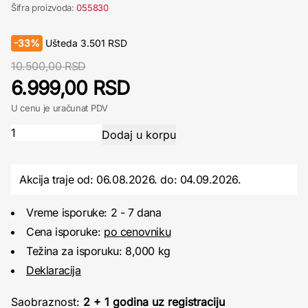
Šifra proizvoda:
055830
-
33%
Ušteda
3.501
RSD
10.500,00 RSD
6.999,00 RSD
U cenu je uračunat PDV
Akcija traje od: 06.08.2026.
do:
04.09.2026.
Vreme isporuke: 2 - 7 dana
Cena isporuke:
po cenovniku
Težina za isporuku: 8,000 kg
Deklaracija
Saobraznost:
2 + 1 godina uz registraciju