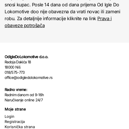
snosi kupac. Posle 14 dana od dana prijema Od Igle Do
Lokomotive doo nije obavezna da vrati novac ili zameni
robu. Za detaljnije informacije kliknite na link
Prava i
obaveze potrošača
OdIgleDoLokomotive d.o.o.
Radoja Dakića 18
18000 Niš
018/575-773
office@odigledolokomotive.rs
Radno vreme:
Radnim danom od 9-16h
Naručivanje online 24/7
Moje strane
Login
Registracija
Korisnička strana