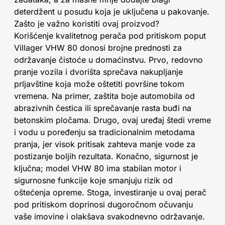
deterdžent u posudu koja je uključena u pakovanje.
Zašto je važno koristiti ovaj proizvod?
Korišćenje kvalitetnog perača pod pritiskom poput
Villager VHW 80 donosi brojne prednosti za
održavanje čistoće u domaćinstvu. Prvo, redovno
pranje vozila i dvorišta sprečava nakupljanje
prljavštine koja može oštetiti površine tokom
vremena. Na primer, zaštita boje automobila od
abrazivnih čestica ili sprečavanje rasta buđi na
betonskim pločama. Drugo, ovaj uređaj štedi vreme
i vodu u poređenju sa tradicionalnim metodama
pranja, jer visok pritisak zahteva manje vode za
postizanje boljih rezultata. Konačno, sigurnost je
ključna; model VHW 80 ima stabilan motor i
sigurnosne funkcije koje smanjuju rizik od
oštećenja opreme. Stoga, investiranje u ovaj perač
pod pritiskom doprinosi dugoročnom očuvanju
vaše imovine i olakšava svakodnevno održavanje.