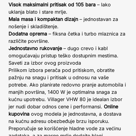
Visok maksimalni pritisak od 105 bara
– lako
uklanja blato i stare mrlje.
Mala masa i kompaktan dizajn
– jednostavan za
nošenje i skladištenje.
Dodatna oprema
– fiksna četka i turbo mlaznica za
različite površine.
Jednostavno rukovanje
– dugo crevo i kabl
omogućavaju pristup teško dostupnim mestima.
Saveti za izbor ovog proizvoda
Prilikom izbora perača pod pritiskom, obratite
pažnju na snagu i pritisak u odnosu na vaše
potrebe. Ako planirate redovno pranje automobila i
manjih površina, 1400 W je optimalna snaga za
kućnu upotrebu. Villager VHW 80 je idealan izbor
jer nudi dobar odnos cene i performansi.
Online
kupovina
ovog modela je jednostavna, a dostava
na kućnu adresu obezbeđuje brzu isporuku.
Preporučuje se korišćenje hladne vode za većinu
zadataka, a za masne mrlje dodajte blagi