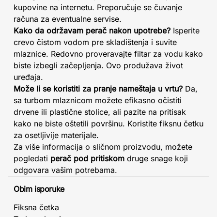
kupovine na internetu. Preporučuje se čuvanje
računa za eventualne servise.
Kako da održavam perač nakon upotrebe?
Isperite
crevo čistom vodom pre skladištenja i suvite
mlaznice. Redovno proveravajte filtar za vodu kako
biste izbegli začepljenja. Ovo produžava život
uređaja.
Može li se koristiti za pranje nameštaja u vrtu?
Da,
sa turbom mlaznicom možete efikasno očistiti
drvene ili plastične stolice, ali pazite na pritisak
kako ne biste oštetili površinu. Koristite fiksnu četku
za osetljivije materijale.
Za više informacija o sličnom proizvodu, možete
pogledati
perač pod pritiskom
druge snage koji
odgovara vašim potrebama.
Obim isporuke
Fiksna četka