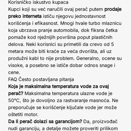
Korisničko iskustvo kupaca
Kupci koji su već naručili ovaj perač putem
prodaje
preko interneta
ističu njegovu jednostavnost
korišćenja i efikasnost. Mnogi hvale turbo mlaznicu
koja ubrzava pranje automobila, dok fiksna četka
pomaže kod nježnijih površina poput plastičnih
delova. Neki korisnici su primetili da crevo od 5
metara može biti kraće za veća dvorišta, ali uz
produžni kabl to nije problem. Generalno, ocene su
visoke, a posebno se ističe dobar odnos snage i
cene.
FAQ Često postavljana pitanja
Koja je maksimalna temperatura vode za ovaj
perač?
Maksimalna temperatura ulazne vode je
50°C, što je dovoljno za rastvaranje masnoća. Ne
preporučuje se korišćenje ključale vode jer može
oštetiti motor.
Da li perač dolazi sa garancijom?
Da, proizvođač
nudi garanciju, a detalje možete proveriti prilikom