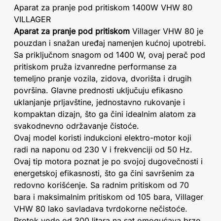
Aparat za pranje pod pritiskom 1400W VHW 80
VILLAGER
Aparat za pranje pod pritiskom
Villager VHW 80 je
pouzdan i snažan uređaj namenjen kućnoj upotrebi.
Sa priključnom snagom od 1400 W, ovaj perač pod
pritiskom pruža izvanredne performanse za
temeljno pranje vozila, zidova, dvorišta i drugih
površina. Glavne prednosti uključuju efikasno
uklanjanje prljavštine, jednostavno rukovanje i
kompaktan dizajn, što ga čini idealnim alatom za
svakodnevno održavanje čistoće.
Ovaj model koristi indukcioni elektro-motor koji
radi na naponu od 230 V i frekvenciji od 50 Hz.
Ovaj tip motora poznat je po svojoj dugovečnosti i
energetskoj efikasnosti, što ga čini savršenim za
redovno korišćenje. Sa radnim pritiskom od 70
bara i maksimalnim pritiskom od 105 bara, Villager
VHW 80 lako savladava tvrdokorne nečistoće.
Protok vode od 300 litara na sat omogućava brzo