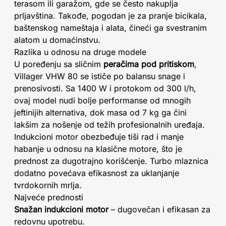
terasom ili garažom, gde se često nakuplja
prljavština. Takođe, pogodan je za pranje bicikala,
baštenskog nameštaja i alata, čineći ga svestranim
alatom u domaćinstvu.
Razlika u odnosu na druge modele
U poređenju sa sličnim
peračima pod pritiskom
,
Villager VHW 80 se ističe po balansu snage i
prenosivosti. Sa 1400 W i protokom od 300 l/h,
ovaj model nudi bolje performanse od mnogih
jeftinijih alternativa, dok masa od 7 kg ga čini
lakšim za nošenje od težih profesionalnih uređaja.
Indukcioni motor obezbeđuje tiši rad i manje
habanje u odnosu na klasične motore, što je
prednost za dugotrajno korišćenje. Turbo mlaznica
dodatno povećava efikasnost za uklanjanje
tvrdokornih mrlja.
Najveće prednosti
Snažan indukcioni motor
– dugovečan i efikasan za
redovnu upotrebu.