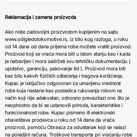
Reklamacija i zamena proizvoda
Ako niste zadovoljni proizvodom kupljenim na sajtu
www.odigledolokomotive.rs, iz bilo kog razloga, u roku
od 14 dana od dana prijema robe možete vratiti proizvod.
Proizvod koji se vraća mora biti u istom stanju kao i kada
je nabavljen i mora sadržati svu tehničku dokumentaciju (
uputstvo, garanciju, pakovanje itd ). Proizvod mora biti
bez bilo kakvih fizičkih oštećenja i tragova korišćenja.
Kupac je isključivo odgovoran za umanjenu vrednost
robe koja nastane kao posledica rukovanja robom na
način koji nije adekvatan, odnosno prevazilazi ono što je
neophodno da bi se ustanovili priroda, karakteristike i
funkcionalnost robe. Kupac pismeno ili elektronski
obaveštava prodavca u roku od 14 dana da vraća
proizvod, pomoću Obrasca za odustanak koji se nalazi
na poledjini računa. Troškove transporta pri vraćanju robe