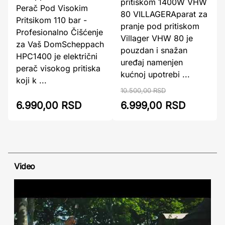
pritiskom 1400W VHW
Perač Pod Visokim
80 VILLAGERAparat za
Pritsikom 110 bar -
pranje pod pritiskom
Profesionalno Čišćenje
Villager VHW 80 je
za Vaš DomScheppach
pouzdan i snažan
HPC1400 je električni
uređaj namenjen
perač visokog pritiska
kućnoj upotrebi ...
koji k ...
10.500,00 RSD
6.990,00 RSD
6.999,00 RSD
Video