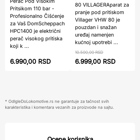
Perač Pod Visokim
80 VILLAGERAparat za
Pritsikom 110 bar -
pranje pod pritiskom
Profesionalno Čišćenje
Villager VHW 80 je
za Vaš DomScheppach
pouzdan i snažan
HPC1400 je električni
uređaj namenjen
perač visokog pritiska
kućnoj upotrebi ...
koji k ...
10.500,00 RSD
6.990,00 RSD
6.999,00 RSD
* OdIgleDoLokomotive.rs ne garantuje za tačnost svih
karakteristika i komentara vezanih za proizvode na sajtu.
Ocene korisnika