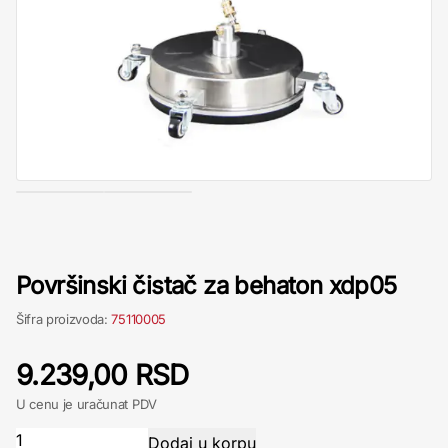
Površinski čistač za behaton xdp05
Šifra proizvoda:
75110005
9.239,00 RSD
U cenu je uračunat PDV