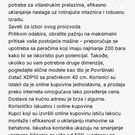
potrebe za višestrukim prelazima, efikasno
uklanjanje naslaga uz rotirajuće mlaznice i robusnu
izradu.
Saveti za izbor ovog proizvoda
Prilikom odabira, obratite pažnju na maksimalni
pritisak vaše postojeće mašine – preporučuje se
upotreba sa peračima koji imaju najmanje 200 bara
kako bi se iskoristio pun potencijal. Takođe,
ukoliko su vam potrebne druge dimenzije,
pogledajte slične modele kao što je Površinski
čistač XDP10 sa prečnikom 40 cm. Korisnici su
istakli da je online kupovina jednostavna, a prodaja
preko interneta omogućava lako poređenje cena.
Dostava na kućnu adresu je brza i sigurna.
Korisničko iskustvo i online kupovina
Kupci koji su izvršili online kupovinu ističu lakoću
montaže i efikasnost u uklanjanju mahovine sa
behatona. Iskustva korisnika ukazuju na smanjenje