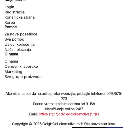
Login
Registracija
Korisnička strana
Korpa
Pomoć
Za nove posetioce
Sva pomoć
Uslovi korišćenja
Načini plaćanja
O nama
O nama
Cenovnik isporuke
Marketing
Sve grupe proizvoda
Ako niste uspeli da naručite preko websajta, probajte telefonom 018/575-
773
Radno vreme: radnim danima od 9-16h
Naručivanje online 24/7
Email:
office (*@*)odigledolokomotive(*.*)rs
Copyright © 2026 OdIgleDoLokomotive.rs ® Sva prava zadržana.