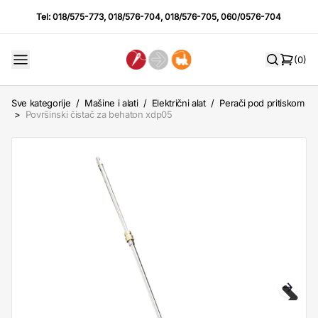
Tel:
018/575-773
,
018/576-704
,
018/576-705
,
060/0576-704
(0)
Sve kategorije
/
Mašine i alati
/
Električni alat
/
Perači pod pritiskom
>
Površinski čistač za behaton xdp05