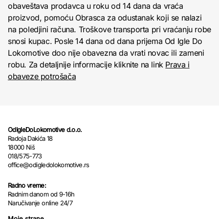
obaveštava prodavca u roku od 14 dana da vraća
proizvod, pomoću Obrasca za odustanak koji se nalazi
na poledjini računa. Troškove transporta pri vraćanju robe
snosi kupac. Posle 14 dana od dana prijema Od Igle Do
Lokomotive doo nije obavezna da vrati novac ili zameni
robu. Za detaljnije informacije kliknite na link
Prava i
obaveze potrošača
OdIgleDoLokomotive d.o.o.
Radoja Dakića 18
18000 Niš
018/575-773
office@odigledolokomotive.rs
Radno vreme:
Radnim danom od 9-16h
Naručivanje online 24/7
Moje strane