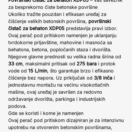
Površinski čistač za behaton XDP05
– vaš saveznik
za besprekorno čiste betonske površine
Ukoliko tražite pouzdan i efikasan uređaj za
čišćenje velikih betonskih površina,
površinski
čistač za behaton XDP05
predstavlja pravi izbor.
Ovaj perač pod pritiskom namenjen je uklanjanju
tvrdokorne prljavštine, mahovine i masnoća sa
behatona, betona, popločanih staza i dvorišta.
Njegove glavne prednosti su velika radna širina od
33 cm
, maksimalni pritisak od
275 bara
i protok
vode od
15 L/min
, što garantuje brzo i efikasno
čišćenje bez napora. Uz priključak od
3/8 inča
i
jednostavnu montažu na većinu visokotlačnih
mašina, ovaj uređaj je savršen za redovno
održavanje dvorišta, parkinga i industrijskih
podova.
Gde se koristi i kome je namenjen
Ovaj perač pod pritiskom dizajniran je za intenzivnu
upotrebu na otvorenim betonskim površinama,