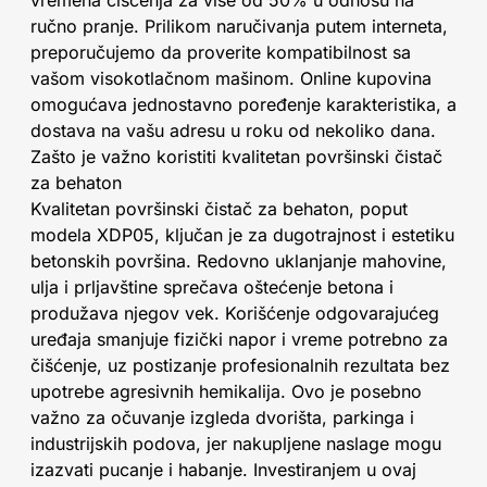
vremena čišćenja za više od 50% u odnosu na
ručno pranje. Prilikom naručivanja putem interneta,
preporučujemo da proverite kompatibilnost sa
vašom visokotlačnom mašinom. Online kupovina
omogućava jednostavno poređenje karakteristika, a
dostava na vašu adresu u roku od nekoliko dana.
Zašto je važno koristiti kvalitetan površinski čistač
za behaton
Kvalitetan površinski čistač za behaton, poput
modela XDP05, ključan je za dugotrajnost i estetiku
betonskih površina. Redovno uklanjanje mahovine,
ulja i prljavštine sprečava oštećenje betona i
produžava njegov vek. Korišćenje odgovarajućeg
uređaja smanjuje fizički napor i vreme potrebno za
čišćenje, uz postizanje profesionalnih rezultata bez
upotrebe agresivnih hemikalija. Ovo je posebno
važno za očuvanje izgleda dvorišta, parkinga i
industrijskih podova, jer nakupljene naslage mogu
izazvati pucanje i habanje. Investiranjem u ovaj