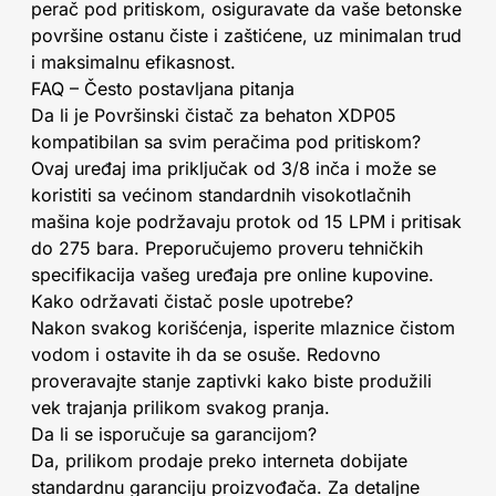
perač pod pritiskom, osiguravate da vaše betonske
površine ostanu čiste i zaštićene, uz minimalan trud
i maksimalnu efikasnost.
FAQ – Često postavljana pitanja
Da li je Površinski čistač za behaton XDP05
kompatibilan sa svim peračima pod pritiskom?
Ovaj uređaj ima priključak od 3/8 inča i može se
koristiti sa većinom standardnih visokotlačnih
mašina koje podržavaju protok od 15 LPM i pritisak
do 275 bara. Preporučujemo proveru tehničkih
specifikacija vašeg uređaja pre online kupovine.
Kako održavati čistač posle upotrebe?
Nakon svakog korišćenja, isperite mlaznice čistom
vodom i ostavite ih da se osuše. Redovno
proveravajte stanje zaptivki kako biste produžili
vek trajanja prilikom svakog pranja.
Da li se isporučuje sa garancijom?
Da, prilikom prodaje preko interneta dobijate
standardnu garanciju proizvođača. Za detaljne