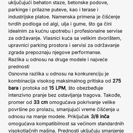
uključujući behaton staze, betonske podove,
parkinge i prilazne puteve, kao i terase i
industrijske platoe. Namenska primena je čišćenje
tvrdih podloga od algi, ulja i gume, što ga čini
idealnim za kućnu upotrebu i profesionalne servise
za održavanje. Vlasnici kuća sa velikim dvorištem,
upravnici parking prostora i servisi za održavanje
zgrada prepoznaju njegove performanse.
Razlika u odnosu na druge modele i najveće
prednosti
Osnovna razlika u odnosu na konkurenciju je
kombinacija visokog maksimalnog pritiska od
275
bara
i protoka od
15 LPM
, što obezbeđuje
intenzivno pranje bez ostavljanja tragova. Takođe,
promer od
33 cm
omogućava pokrivanje velike
površine po prolazu, smanjujući vreme čišćenja u
odnosu na manje modele. Priključak
3/8 inča
omogućava kompatibilnost sa većinom standardnih
visokotlačnih mašina. Prednosti uključuju smanjenje