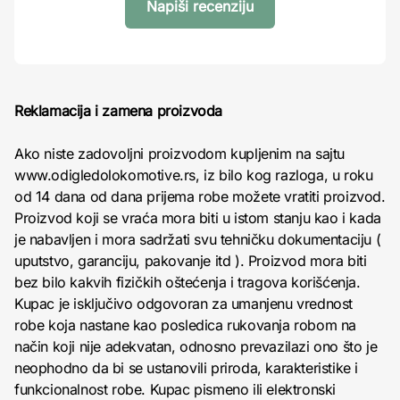
Napiši recenziju
Reklamacija i zamena proizvoda
Ako niste zadovoljni proizvodom kupljenim na sajtu
www.odigledolokomotive.rs, iz bilo kog razloga, u roku
od 14 dana od dana prijema robe možete vratiti proizvod.
Proizvod koji se vraća mora biti u istom stanju kao i kada
je nabavljen i mora sadržati svu tehničku dokumentaciju (
uputstvo, garanciju, pakovanje itd ). Proizvod mora biti
bez bilo kakvih fizičkih oštećenja i tragova korišćenja.
Kupac je isključivo odgovoran za umanjenu vrednost
robe koja nastane kao posledica rukovanja robom na
način koji nije adekvatan, odnosno prevazilazi ono što je
neophodno da bi se ustanovili priroda, karakteristike i
funkcionalnost robe. Kupac pismeno ili elektronski