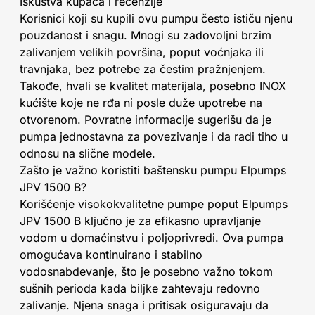
Iskustva kupaca i recenzije
Korisnici koji su kupili ovu pumpu često ističu njenu
pouzdanost i snagu. Mnogi su zadovoljni brzim
zalivanjem velikih površina, poput voćnjaka ili
travnjaka, bez potrebe za čestim pražnjenjem.
Takođe, hvali se kvalitet materijala, posebno INOX
kućište koje ne rđa ni posle duže upotrebe na
otvorenom. Povratne informacije sugerišu da je
pumpa jednostavna za povezivanje i da radi tiho u
odnosu na slične modele.
Zašto je važno koristiti baštensku pumpu Elpumps
JPV 1500 B?
Korišćenje visokokvalitetne pumpe poput Elpumps
JPV 1500 B ključno je za efikasno upravljanje
vodom u domaćinstvu i poljoprivredi. Ova pumpa
omogućava kontinuirano i stabilno
vodosnabdevanje, što je posebno važno tokom
sušnih perioda kada biljke zahtevaju redovno
zalivanje. Njena snaga i pritisak osiguravaju da