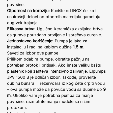
površine.
Otpornost na koroziju:
Kućište od INOX čelika i
unutrašnji delovi od otpornih materijala garantuju
dug vek trajanja.
Efikasna brtva:
Ugljično-keramička aksijalna brtva
osigurava pouzdano brtvljenje i sprečava curenje.
Jednostavno korišćenje:
Pumpa je laka za
instalaciju i rad, sa kablom dužine
1.5 m
.
Saveti za izbor ove pumpe
Prilikom odabira pumpe, obratite pažnju na
potreban protok i pritisak. Ako imate veliku baštu ili
plastenik koji zahteva intenzivno zalivanje, Elpumps
JPV 1500 B je odličan izbor. Takođe, proverite
dubinu bunara ili rezervoara iz kog ćete crpiti vodu
– ova pumpa može da povuče vodu sa dubine do
9
m
. Ukoliko vam je potrebna pumpa za manje
površine, razmotrite manje modele sa nižim
protokom.