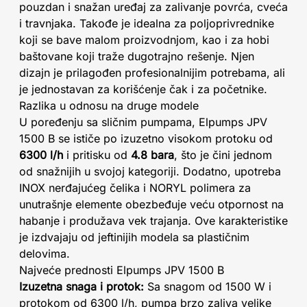
pouzdan i snažan uređaj za zalivanje povrća, cveća
i travnjaka. Takođe je idealna za poljoprivrednike
koji se bave malom proizvodnjom, kao i za hobi
baštovane koji traže dugotrajno rešenje. Njen
dizajn je prilagođen profesionalnijim potrebama, ali
je jednostavan za korišćenje čak i za početnike.
Razlika u odnosu na druge modele
U poređenju sa sličnim pumpama, Elpumps JPV
1500 B se ističe po izuzetno visokom protoku od
6300 l/h
i pritisku od
4.8 bara
, što je čini jednom
od snažnijih u svojoj kategoriji. Dodatno, upotreba
INOX nerđajućeg čelika i NORYL polimera za
unutrašnje elemente obezbeđuje veću otpornost na
habanje i produžava vek trajanja. Ove karakteristike
je izdvajaju od jeftinijih modela sa plastičnim
delovima.
Najveće prednosti Elpumps JPV 1500 B
Izuzetna snaga i protok:
Sa snagom od 1500 W i
protokom od 6300 l/h, pumpa brzo zaliva velike