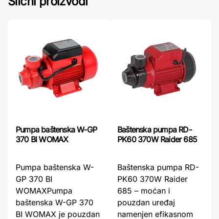
Slični proizvodi
Pumpa baštenska W-GP
Baštenska pumpa RD-
370 BI WOMAX
PK60 370W Raider 685
Pumpa baštenska W-
Baštenska pumpa RD-
GP 370 BI
PK60 370W Raider
WOMAXPumpa
685 – moćan i
baštenska W-GP 370
pouzdan uređaj
BI WOMAX je pouzdan
namenjen efikasnom