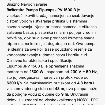
Snažno Navodnjavanje
Baštenska Pumpa Elpumps JPV 1500 B
je
visokoučinkoviti uređaj namenjen za snabdevanje
čistom vodom i stvaranje pritiska u sistemima
navodnjavanja. Njena primarna namena je efikasno
zalivanje bašta, plastenika i manjih poljoprivrednih
površina, dok su glavne prednosti izuzetna snaga,
otpornost na koroziju i dugotrajan rad. Ova pumpa
je idealna za sve koji traže pouzdano rešenje za
vodosnabdevanje u domaćinstvu i hortikulturi.
Osnovne karakteristike i specifikacije
Elpumps JPV 1500 B je opremljena snažnim
motorom od
1500 W
i naponom od
230 V ~ 50 Hz
,
što joj omogućava impresivan protok vode od
6300 l/h
. Sa maksimalnim pritiskom od
4.8 bara
i
visinom vodenog stuba od
48 m
, ova pumpa može
da podigne vodu iz dubine do
9 m
. Unutrašnji
delovi su izrađeni od visokokvalitetnog NORYL PPO