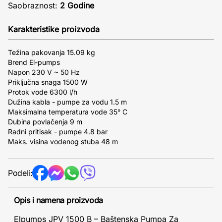
Saobraznost:
2 Godine
Karakteristike proizvoda
Težina pakovanja 15.09 kg
Brend El-pumps
Napon 230 V ~ 50 Hz
Priključna snaga 1500 W
Protok vode 6300 l/h
Dužina kabla - pumpe za vodu 1.5 m
Maksimalna temperatura vode 35° C
Dubina povlačenja 9 m
Radni pritisak - pumpe 4.8 bar
Maks. visina vodenog stuba 48 m
Podeli:
Opis i namena proizvoda
Elpumps JPV 1500 B – Baštenska Pumpa Za