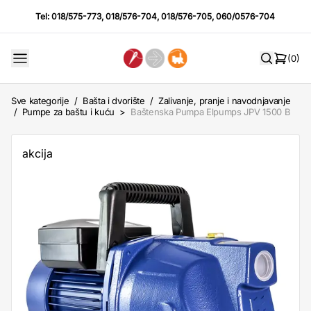
Tel:
018/575-773
,
018/576-704
,
018/576-705
,
060/0576-704
(0)
Sve kategorije
/
Bašta i dvorište
/
Zalivanje, pranje i navodnjavanje
/
Pumpe za baštu i kuću
>
Baštenska Pumpa Elpumps JPV 1500 B
akcija