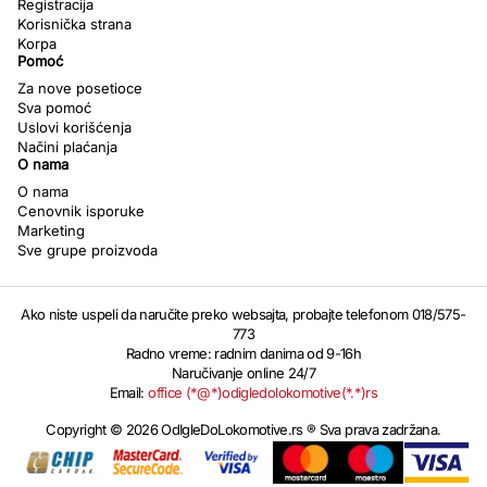
Registracija
Korisnička strana
Korpa
Pomoć
Za nove posetioce
Sva pomoć
Uslovi korišćenja
Načini plaćanja
O nama
O nama
Cenovnik isporuke
Marketing
Sve grupe proizvoda
Ako niste uspeli da naručite preko websajta, probajte telefonom 018/575-
773
Radno vreme: radnim danima od 9-16h
Naručivanje online 24/7
Email:
office (*@*)odigledolokomotive(*.*)rs
Copyright © 2026 OdIgleDoLokomotive.rs ® Sva prava zadržana.