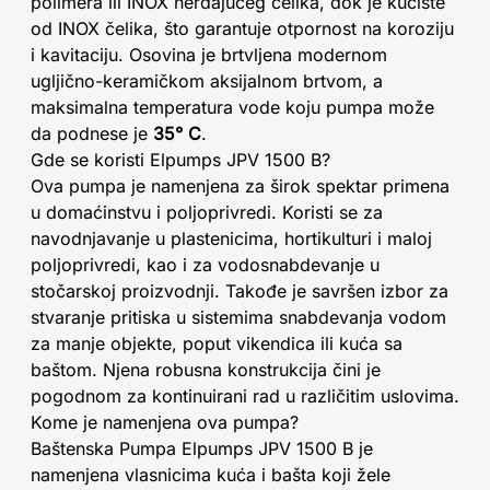
polimera ili INOX nerđajućeg čelika, dok je kućište
od INOX čelika, što garantuje otpornost na koroziju
i kavitaciju. Osovina je brtvljena modernom
ugljično-keramičkom aksijalnom brtvom, a
maksimalna temperatura vode koju pumpa može
da podnese je
35° C
.
Gde se koristi Elpumps JPV 1500 B?
Ova pumpa je namenjena za širok spektar primena
u domaćinstvu i poljoprivredi. Koristi se za
navodnjavanje u plastenicima, hortikulturi i maloj
poljoprivredi, kao i za vodosnabdevanje u
stočarskoj proizvodnji. Takođe je savršen izbor za
stvaranje pritiska u sistemima snabdevanja vodom
za manje objekte, poput vikendica ili kuća sa
baštom. Njena robusna konstrukcija čini je
pogodnom za kontinuirani rad u različitim uslovima.
Kome je namenjena ova pumpa?
Baštenska Pumpa Elpumps JPV 1500 B je
namenjena vlasnicima kuća i bašta koji žele