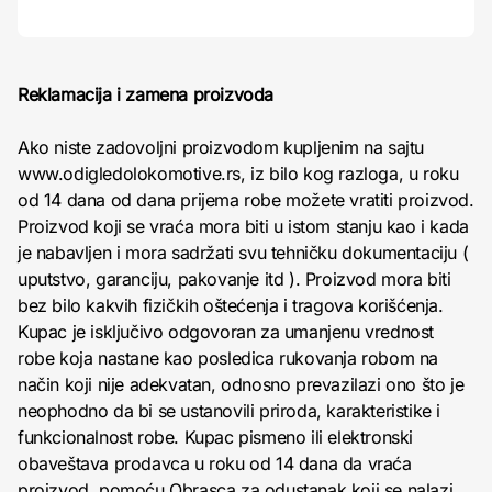
Reklamacija i zamena proizvoda
Ako niste zadovoljni proizvodom kupljenim na sajtu
www.odigledolokomotive.rs, iz bilo kog razloga, u roku
od 14 dana od dana prijema robe možete vratiti proizvod.
Proizvod koji se vraća mora biti u istom stanju kao i kada
je nabavljen i mora sadržati svu tehničku dokumentaciju (
uputstvo, garanciju, pakovanje itd ). Proizvod mora biti
bez bilo kakvih fizičkih oštećenja i tragova korišćenja.
Kupac je isključivo odgovoran za umanjenu vrednost
robe koja nastane kao posledica rukovanja robom na
način koji nije adekvatan, odnosno prevazilazi ono što je
neophodno da bi se ustanovili priroda, karakteristike i
funkcionalnost robe. Kupac pismeno ili elektronski
obaveštava prodavca u roku od 14 dana da vraća
proizvod, pomoću Obrasca za odustanak koji se nalazi