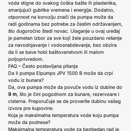
voda stigne do svakog ćoška bašte ili plastenika,
smanjujući gubitke vremena i energije. Dodatno,
otpornost na koroziju znači da pumpa može da
radi godinama bez potrebe za čestim održavanjem,
što dugoročno štedi novac. Ulaganje u ovaj uređaj
je pametan izbor za sve koji žele pouzdano rešenje
za navodnjavanje i vodosnabdevanje, bez obzira
da li se bave hobi baštovanstvom ili malom
poljoprivredom.
FAQ – Često postavljana pitanja
Da li pumpa Elpumps JPV 1500 B može da crpi
vodu iz bunara?
Da, ova pumpa može da povuče vodu iz dubine do
9 m
, što je čini pogodnom za bunare, rezervoare i
cisterna. Preporučuje se da proverite dubinu vašeg
izvora pre kupovine.
Koja je maksimalna temperatura vode koju pumpa
može da podnese?
Maksimalna temperatura vode za bezbedan rad je