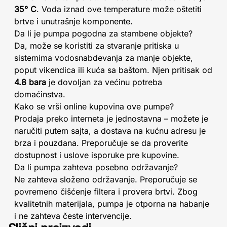
35° C
. Voda iznad ove temperature može oštetiti
brtve i unutrašnje komponente.
Da li je pumpa pogodna za stambene objekte?
Da, može se koristiti za stvaranje pritiska u
sistemima vodosnabdevanja za manje objekte,
poput vikendica ili kuća sa baštom. Njen pritisak od
4.8 bara
je dovoljan za većinu potreba
domaćinstva.
Kako se vrši online kupovina ove pumpe?
Prodaja preko interneta je jednostavna – možete je
naručiti putem sajta, a dostava na kućnu adresu je
brza i pouzdana. Preporučuje se da proverite
dostupnost i uslove isporuke pre kupovine.
Da li pumpa zahteva posebno održavanje?
Ne zahteva složeno održavanje. Preporučuje se
povremeno čišćenje filtera i provera brtvi. Zbog
kvalitetnih materijala, pumpa je otporna na habanje
i ne zahteva česte intervencije.