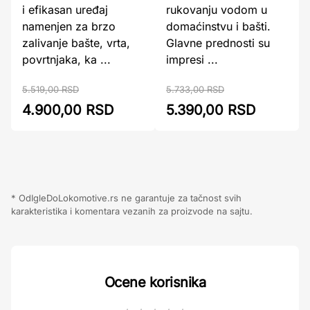
i efikasan uređaj
rukovanju vodom u
namenjen za brzo
domaćinstvu i bašti.
zalivanje bašte, vrta,
Glavne prednosti su
povrtnjaka, ka ...
impresi ...
5.519,00 RSD
5.733,00 RSD
4.900,00 RSD
5.390,00 RSD
* OdIgleDoLokomotive.rs ne garantuje za tačnost svih
karakteristika i komentara vezanih za proizvode na sajtu.
Ocene korisnika