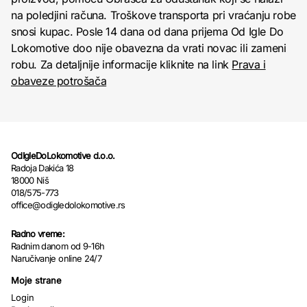
na poledjini računa. Troškove transporta pri vraćanju robe
snosi kupac. Posle 14 dana od dana prijema Od Igle Do
Lokomotive doo nije obavezna da vrati novac ili zameni
robu. Za detaljnije informacije kliknite na link
Prava i
obaveze potrošača
OdIgleDoLokomotive d.o.o.
Radoja Dakića 18
18000 Niš
018/575-773
office@odigledolokomotive.rs
Radno vreme:
Radnim danom od 9-16h
Naručivanje online 24/7
Moje strane
Login