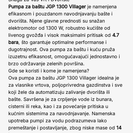
Pumpa za baštu JGP 1300 Villager
je namenjena
efikasnom i pouzdanom navodnjavanju bašte i
dvorišta. Njene glavne prednosti su snažan
elektromotor od 1300 W, robustno kućište od
livenog gvožđa i visok maksimalni pritisak od
4.7
bara
, što garantuje optimalne performanse i
dugotrajnost. Ova pumpa za baštu i kuću pruža
izuzetnu efikasnost, omogućavajući jednostavno i
brzo održavanje zelenih površina.
Gde se koristi i kome je namenjena?
Ova pumpa za baštu JGP 1300 Villager idealna je
za vlasnike vrtova, poljoprivredna gazdinstva i sve
koji žele da automatizuju zalivanje dvorišta ili
bašte. Savršena je za crpljenje vode iz bunara,
cisterni ili reka, kao i za povećanje pritiska u
kućnim sistemima za navodnjavanje. Namenska
upotreba pumpi za vodu podrazumeva lako
premeštanje i postavljanje, zbog niske mase od
14