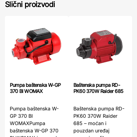
Slični proizvodi
Pumpa baštenska W-GP
Baštenska pumpa RD-
370 BI WOMAX
PK60 370W Raider 685
Pumpa baštenska W-
Baštenska pumpa RD-
GP 370 BI
PK60 370W Raider
WOMAXPumpa
685 – moćan i
baštenska W-GP 370
pouzdan uređaj