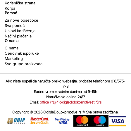
Korisnička strana
Korpa
Pomoć
Za nove posetioce
Sva pomoć
Uslovi korišćenja
Načini plaćanja
O nama
O nama
Cenovnik isporuke
Marketing
Sve grupe proizvoda
Ako niste uspeli da naručite preko websajta, probajte telefonom 018/575-
773
Radno vreme: radnim danima od 9-16h
Naručivanje online 24/7
Email:
office (*@*)odigledolokomotive(*.*)rs
Copyright © 2026 OdIgleDoLokomotive.rs ® Sva prava zadržana.