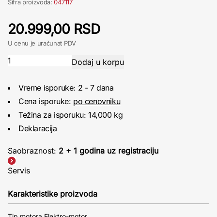
Šifra proizvoda:
047117
20.999,00 RSD
U cenu je uračunat PDV
Vreme isporuke: 2 - 7 dana
Cena isporuke:
po cenovniku
Težina za isporuku: 14,000 kg
Deklaracija
Saobraznost:
2 + 1 godina uz registraciju
Servis
Karakteristike proizvoda
Tip motora Elektro-motor