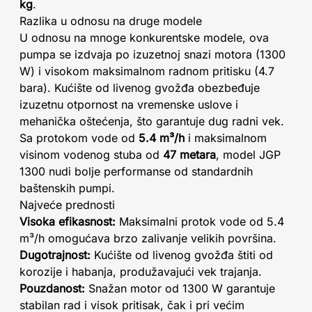
kg
.
Razlika u odnosu na druge modele
U odnosu na mnoge konkurentske modele, ova
pumpa se izdvaja po izuzetnoj snazi motora (1300
W) i visokom maksimalnom radnom pritisku (4.7
bara). Kućište od livenog gvožđa obezbeđuje
izuzetnu otpornost na vremenske uslove i
mehanička oštećenja, što garantuje dug radni vek.
Sa protokom vode od
5.4 m³/h
i maksimalnom
visinom vodenog stuba od
47 metara
, model JGP
1300 nudi bolje performanse od standardnih
baštenskih pumpi.
Najveće prednosti
Visoka efikasnost:
Maksimalni protok vode od 5.4
m³/h omogućava brzo zalivanje velikih površina.
Dugotrajnost:
Kućište od livenog gvožđa štiti od
korozije i habanja, produžavajući vek trajanja.
Pouzdanost:
Snažan motor od 1300 W garantuje
stabilan rad i visok pritisak, čak i pri većim