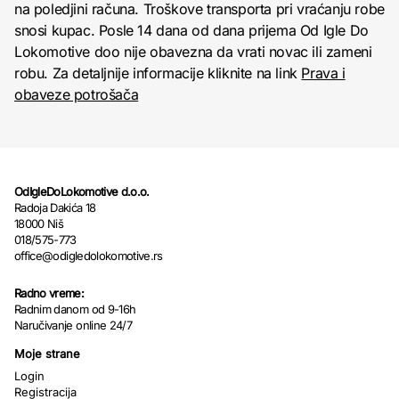
na poledjini računa. Troškove transporta pri vraćanju robe
snosi kupac. Posle 14 dana od dana prijema Od Igle Do
Lokomotive doo nije obavezna da vrati novac ili zameni
robu. Za detaljnije informacije kliknite na link
Prava i
obaveze potrošača
OdIgleDoLokomotive d.o.o.
Radoja Dakića 18
18000 Niš
018/575-773
office@odigledolokomotive.rs
Radno vreme:
Radnim danom od 9-16h
Naručivanje online 24/7
Moje strane
Login
Registracija