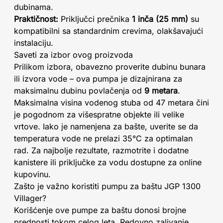
dubinama.
Praktičnost:
Priključci prečnika
1 inča (25 mm)
su
kompatibilni sa standardnim crevima, olakšavajući
instalaciju.
Saveti za izbor ovog proizvoda
Prilikom izbora, obavezno proverite dubinu bunara
ili izvora vode – ova pumpa je dizajnirana za
maksimalnu dubinu povlačenja od
9 metara
.
Maksimalna visina vodenog stuba od 47 metara čini
je pogodnom za višespratne objekte ili velike
vrtove. Iako je namenjena za bašte, uverite se da
temperatura vode ne prelazi 35°C za optimalan
rad. Za najbolje rezultate, razmotrite i dodatne
kanistere ili priključke za vodu dostupne za online
kupovinu.
Zašto je važno koristiti pumpu za baštu JGP 1300
Villager?
Korišćenje ove pumpe za baštu donosi brojne
prednosti tokom celog leta. Redovno zalivanje