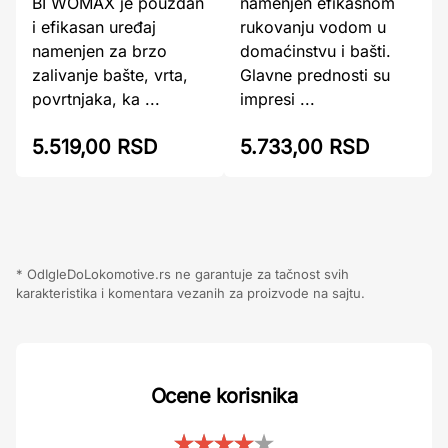
BI WOMAX je pouzdan
namenjen efikasnom
i efikasan uređaj
rukovanju vodom u
namenjen za brzo
domaćinstvu i bašti.
zalivanje bašte, vrta,
Glavne prednosti su
povrtnjaka, ka ...
impresi ...
5.519,00 RSD
5.733,00 RSD
* OdIgleDoLokomotive.rs ne garantuje za tačnost svih
karakteristika i komentara vezanih za proizvode na sajtu.
Ocene korisnika