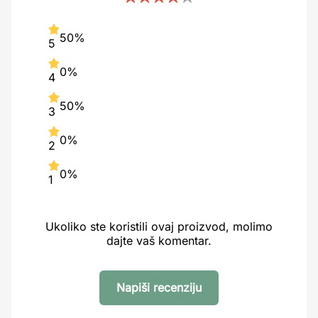
50%
5
0%
4
50%
3
0%
2
0%
1
Ukoliko ste koristili ovaj proizvod, molimo
dajte vaš komentar.
Napiši recenziju