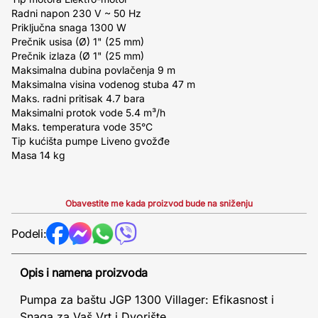
Radni napon 230 V ~ 50 Hz
Priključna snaga 1300 W
Prečnik usisa (Ø) 1" (25 mm)
Prečnik izlaza (Ø 1" (25 mm)
Maksimalna dubina povlačenja 9 m
Maksimalna visina vodenog stuba 47 m
Maks. radni pritisak 4.7 bara
Maksimalni protok vode 5.4 m³/h
Maks. temperatura vode 35°C
Tip kućišta pumpe Liveno gvožđe
Masa 14 kg
Obavestite me kada proizvod bude na sniženju
Podeli:
Opis i namena proizvoda
Pumpa za baštu JGP 1300 Villager: Efikasnost i
Snaga za Vaš Vrt i Dvorište