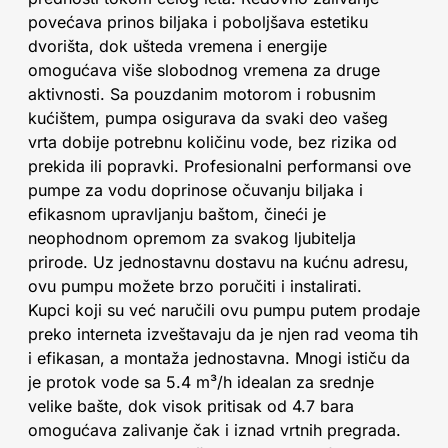
povećava prinos biljaka i poboljšava estetiku
dvorišta, dok ušteda vremena i energije
omogućava više slobodnog vremena za druge
aktivnosti. Sa pouzdanim motorom i robusnim
kućištem, pumpa osigurava da svaki deo vašeg
vrta dobije potrebnu količinu vode, bez rizika od
prekida ili popravki. Profesionalni performansi ove
pumpe za vodu doprinose očuvanju biljaka i
efikasnom upravljanju baštom, čineći je
neophodnom opremom za svakog ljubitelja
prirode. Uz jednostavnu dostavu na kućnu adresu,
ovu pumpu možete brzo poručiti i instalirati.
Kupci koji su već naručili ovu pumpu putem prodaje
preko interneta izveštavaju da je njen rad veoma tih
i efikasan, a montaža jednostavna. Mnogi ističu da
je protok vode sa 5.4 m³/h idealan za srednje
velike bašte, dok visok pritisak od 4.7 bara
omogućava zalivanje čak i iznad vrtnih pregrada.