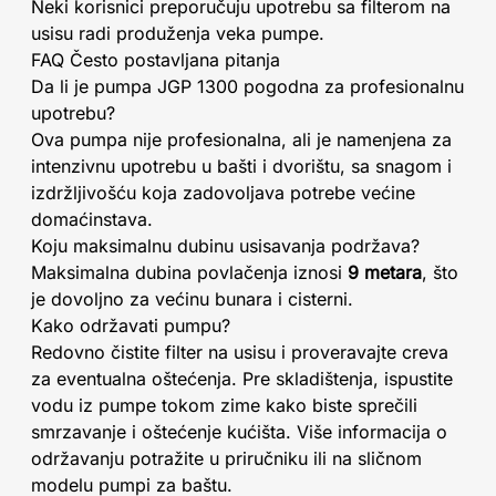
Neki korisnici preporučuju upotrebu sa filterom na
usisu radi produženja veka pumpe.
FAQ Često postavljana pitanja
Da li je pumpa JGP 1300 pogodna za profesionalnu
upotrebu?
Ova pumpa nije profesionalna, ali je namenjena za
intenzivnu upotrebu u bašti i dvorištu, sa snagom i
izdržljivošću koja zadovoljava potrebe većine
domaćinstava.
Koju maksimalnu dubinu usisavanja podržava?
Maksimalna dubina povlačenja iznosi
9 metara
, što
je dovoljno za većinu bunara i cisterni.
Kako održavati pumpu?
Redovno čistite filter na usisu i proveravajte creva
za eventualna oštećenja. Pre skladištenja, ispustite
vodu iz pumpe tokom zime kako biste sprečili
smrzavanje i oštećenje kućišta. Više informacija o
održavanju potražite u priručniku ili na sličnom
modelu pumpi za baštu.