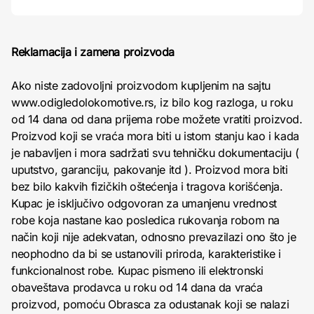
Reklamacija i zamena proizvoda
Ako niste zadovoljni proizvodom kupljenim na sajtu
www.odigledolokomotive.rs, iz bilo kog razloga, u roku
od 14 dana od dana prijema robe možete vratiti proizvod.
Proizvod koji se vraća mora biti u istom stanju kao i kada
je nabavljen i mora sadržati svu tehničku dokumentaciju (
uputstvo, garanciju, pakovanje itd ). Proizvod mora biti
bez bilo kakvih fizičkih oštećenja i tragova korišćenja.
Kupac je isključivo odgovoran za umanjenu vrednost
robe koja nastane kao posledica rukovanja robom na
način koji nije adekvatan, odnosno prevazilazi ono što je
neophodno da bi se ustanovili priroda, karakteristike i
funkcionalnost robe. Kupac pismeno ili elektronski
obaveštava prodavca u roku od 14 dana da vraća
proizvod, pomoću Obrasca za odustanak koji se nalazi