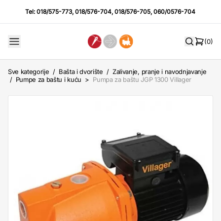
Tel:
018/575-773
,
018/576-704
,
018/576-705
,
060/0576-704
(0)
Sve kategorije
/
Bašta i dvorište
/
Zalivanje, pranje i navodnjavanje
/
Pumpe za baštu i kuću
>
Pumpa za baštu JGP 1300 Villager