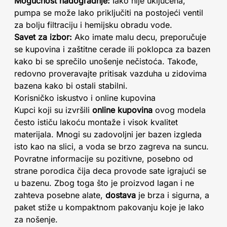
Mogućnost nadogradnje:
Iako nije uključena,
pumpa se može lako priključiti na postojeći ventil
za bolju filtraciju i hemijsku obradu vode.
Savet za izbor:
Ako imate malu decu, preporučuje
se kupovina i zaštitne cerade ili poklopca za bazen
kako bi se sprečilo unošenje nečistoća. Takođe,
redovno proveravajte pritisak vazduha u zidovima
bazena kako bi ostali stabilni.
Korisničko iskustvo i online kupovina
Kupci koji su izvršili
online kupovina
ovog modela
često ističu lakoću montaže i visok kvalitet
materijala. Mnogi su zadovoljni jer bazen izgleda
isto kao na slici, a voda se brzo zagreva na suncu.
Povratne informacije su pozitivne, posebno od
strane porodica čija deca provode sate igrajući se
u bazenu. Zbog toga što je proizvod lagan i ne
zahteva posebne alate,
dostava
je brza i sigurna, a
paket stiže u kompaktnom pakovanju koje je lako
za nošenje.