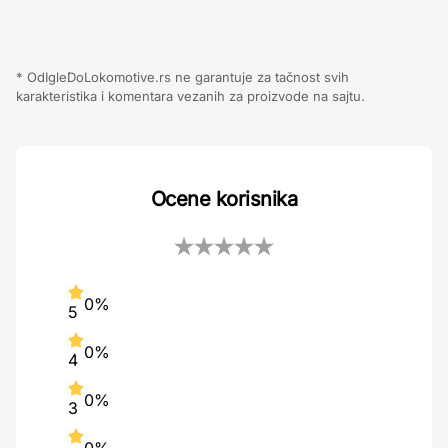
* OdIgleDoLokomotive.rs ne garantuje za tačnost svih
karakteristika i komentara vezanih za proizvode na sajtu.
Ocene korisnika
0%
5
0%
4
0%
3