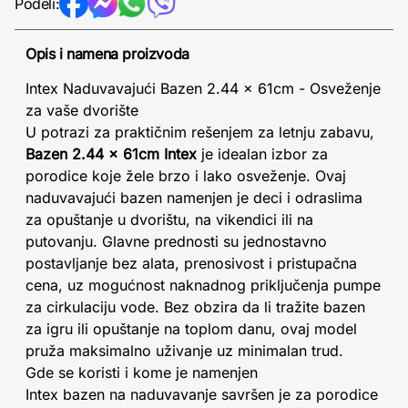
Podeli:
Opis i namena proizvoda
Intex Naduvavajući Bazen 2.44 x 61cm - Osveženje
za vaše dvorište
U potrazi za praktičnim rešenjem za letnju zabavu,
Bazen 2.44 x 61cm Intex
je idealan izbor za
porodice koje žele brzo i lako osveženje. Ovaj
naduvavajući bazen namenjen je deci i odraslima
za opuštanje u dvorištu, na vikendici ili na
putovanju. Glavne prednosti su jednostavno
postavljanje bez alata, prenosivost i pristupačna
cena, uz mogućnost naknadnog priključenja pumpe
za cirkulaciju vode. Bez obzira da li tražite bazen
za igru ili opuštanje na toplom danu, ovaj model
pruža maksimalno uživanje uz minimalan trud.
Gde se koristi i kome je namenjen
Intex bazen na naduvavanje savršen je za porodice