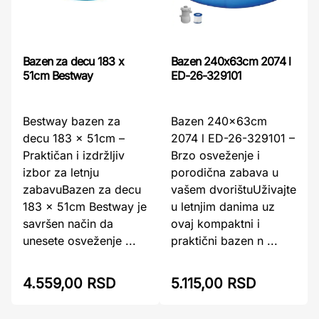
Bazen 240x63cm 2074 l
Bazen za decu 183 x
ED-26-329101
51cm Bestway
Bazen 240x63cm
Bestway bazen za
2074 l ED-26-329101 –
decu 183 x 51cm –
Brzo osveženje i
Praktičan i izdržljiv
porodična zabava u
izbor za letnju
vašem dvorištuUživajte
zabavuBazen za decu
u letnjim danima uz
183 x 51cm Bestway je
ovaj kompaktni i
savršen način da
praktični bazen n ...
unesete osveženje ...
4.559,00 RSD
5.115,00 RSD