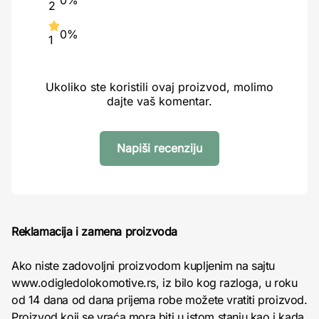
0%
2
0%
1
Ukoliko ste koristili ovaj proizvod, molimo
dajte vaš komentar.
Napiši recenziju
Reklamacija i zamena proizvoda
Ako niste zadovoljni proizvodom kupljenim na sajtu
www.odigledolokomotive.rs, iz bilo kog razloga, u roku
od 14 dana od dana prijema robe možete vratiti proizvod.
Proizvod koji se vraća mora biti u istom stanju kao i kada