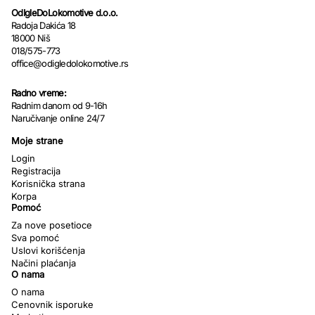
OdIgleDoLokomotive d.o.o.
Radoja Dakića 18
18000 Niš
018/575-773
office@odigledolokomotive.rs
Radno vreme:
Radnim danom od 9-16h
Naručivanje online 24/7
Moje strane
Login
Registracija
Korisnička strana
Korpa
Pomoć
Za nove posetioce
Sva pomoć
Uslovi korišćenja
Načini plaćanja
O nama
O nama
Cenovnik isporuke