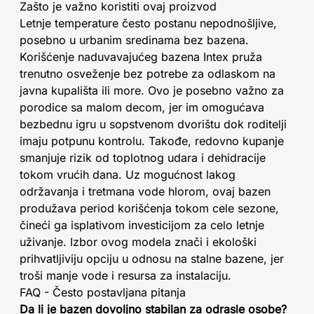
Zašto je važno koristiti ovaj proizvod
Letnje temperature često postanu nepodnošljive,
posebno u urbanim sredinama bez bazena.
Korišćenje naduvavajućeg bazena Intex pruža
trenutno osveženje bez potrebe za odlaskom na
javna kupališta ili more. Ovo je posebno važno za
porodice sa malom decom, jer im omogućava
bezbednu igru u sopstvenom dvorištu dok roditelji
imaju potpunu kontrolu. Takođe, redovno kupanje
smanjuje rizik od toplotnog udara i dehidracije
tokom vrućih dana. Uz mogućnost lakog
održavanja i tretmana vode hlorom, ovaj bazen
produžava period korišćenja tokom cele sezone,
čineći ga isplativom investicijom za celo letnje
uživanje. Izbor ovog modela znači i ekološki
prihvatljiviju opciju u odnosu na stalne bazene, jer
troši manje vode i resursa za instalaciju.
FAQ - Često postavljana pitanja
Da li je bazen dovoljno stabilan za odrasle osobe?