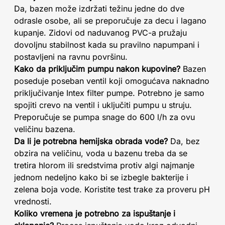
Da, bazen može izdržati težinu jedne do dve
odrasle osobe, ali se preporučuje za decu i lagano
kupanje. Zidovi od naduvanog PVC-a pružaju
dovoljnu stabilnost kada su pravilno napumpani i
postavljeni na ravnu površinu.
Kako da priključim pumpu nakon kupovine?
Bazen
poseduje poseban ventil koji omogućava naknadno
priključivanje Intex filter pumpe. Potrebno je samo
spojiti crevo na ventil i uključiti pumpu u struju.
Preporučuje se pumpa snage do 600 l/h za ovu
veličinu bazena.
Da li je potrebna hemijska obrada vode?
Da, bez
obzira na veličinu, voda u bazenu treba da se
tretira hlorom ili sredstvima protiv algi najmanje
jednom nedeljno kako bi se izbegle bakterije i
zelena boja vode. Koristite test trake za proveru pH
vrednosti.
Koliko vremena je potrebno za ispuštanje i