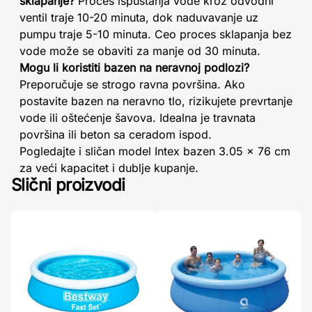
sklapanje?
Proces ispuštanja vode kroz odvodni
ventil traje 10-20 minuta, dok naduvavanje uz
pumpu traje 5-10 minuta. Ceo proces sklapanja bez
vode može se obaviti za manje od 30 minuta.
Mogu li koristiti bazen na neravnoj podlozi?
Preporučuje se strogo ravna površina. Ako
postavite bazen na neravno tlo, rizikujete prevrtanje
vode ili oštećenje šavova. Idealna je travnata
površina ili beton sa ceradom ispod.
Pogledajte i sličan model Intex bazen 3.05 x 76 cm
za veći kapacitet i dublje kupanje.
Slični proizvodi