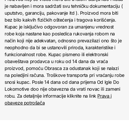
je nabavljen i mora sadržati svu tehničku dokumentaciju (
uputstvo, garanciju, pakovanje itd ). Proizvod mora biti
bez bilo kakvih fizičkih oštećenja i tragova korišćenja.
Kupac je isključivo odgovoran za umanjenu vrednost
robe koja nastane kao posledica rukovanja robom na
način koji nije adekvatan, odnosno prevazilazi ono što je
neophodno da bi se ustanovili priroda, karakteristike i
funkcionalnost robe. Kupac pismeno ili elektronski
obaveštava prodavca u roku od 14 dana da vraća
proizvod, pomoću Obrasca za odustanak koji se nalazi
na poledjini računa. Troškove transporta pri vraćanju robe
snosi kupac. Posle 14 dana od dana prijema Od Igle Do
Lokomotive doo nije obavezna da vrati novac ili zameni
robu. Za detaljnije informacije kliknite na link
Prava i
obaveze potrošača