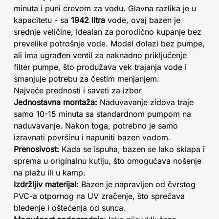
minuta i puni crevom za vodu. Glavna razlika je u
kapacitetu - sa
1942 litra
vode, ovaj bazen je
srednje veličine, idealan za porodično kupanje bez
prevelike potrošnje vode. Model dolazi bez pumpe,
ali ima ugrađen ventil za naknadno priključenje
filter pumpe, što produžava vek trajanja vode i
smanjuje potrebu za čestim menjanjem.
Najveće prednosti i saveti za izbor
Jednostavna montaža:
Naduvavanje zidova traje
samo 10-15 minuta sa standardnom pumpom na
naduvavanje. Nakon toga, potrebno je samo
izravnati površinu i napuniti bazen vodom.
Prenosivost:
Kada se ispuha, bazen se lako sklapa i
sprema u originalnu kutiju, što omogućava nošenje
na plažu ili u kamp.
Izdržljiv materijal:
Bazen je napravljen od čvrstog
PVC-a otpornog na UV zračenje, što sprečava
bledenje i oštećenja od sunca.