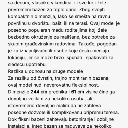
sa decom, vlasnike vikendica, ili sve koji žele
privremeni bazen za tople dane. Zbog svojih
kompaktnih dimenzija, lako se smešta na ravnu
površinu u dvorištu, bašti ili na terasi. Ovaj model je
posebno popularan među roditeljima koji žele
bezbedno okruženje za mališane, bez potrebe za
skupim građevinskim radovima. Takođe, pogodan
je za iznajmljivače ili osobe koje često menjaju
lokaciju, jer se može brzo ispuhati i spakovati za
sledeću upotrebu.
Razlika u odnosu na druge modele
Za razliku od čvrstih, trajno montiranih bazena,
ovaj model nudi neverovatnu fleksibilnost.
Dimenzije
244 cm
prečnika i
61 cm
visine čine ga
dovoljno velikim za nekoliko osoba, ali
istovremeno dovoljno malim da ne zahteva
posebne dozvole ili komplikovanu pripremu terena.
Dok fiksni bazeni zahtevaju betoniranje i ozbiljne
instalacije, Intex bazen se naduvava za nekoliko