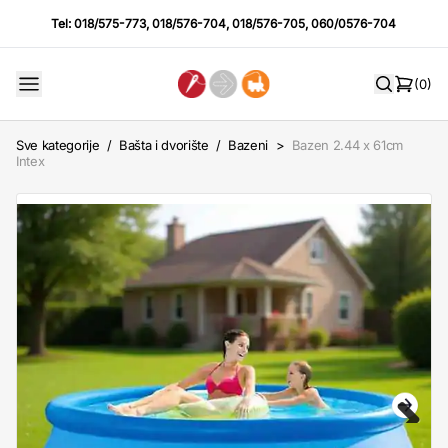
Tel:
018/575-773
,
018/576-704
,
018/576-705
,
060/0576-704
(0)
Sve kategorije
/
Bašta i dvorište
/
Bazeni
>
Bazen 2.44 x 61cm
Intex