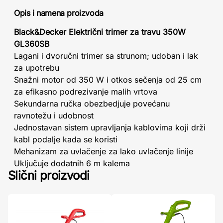
Opis i namena proizvoda
Black&Decker Električni trimer za travu 350W
GL360SB
Lagani i dvoručni trimer sa strunom; udoban i lak
za upotrebu
Snažni motor od 350 W i otkos sečenja od 25 cm
za efikasno podrezivanje malih vrtova
Sekundarna ručka obezbedjuje povećanu
ravnotežu i udobnost
Jednostavan sistem upravljanja kablovima koji drži
kabl podalje kada se koristi
Mehanizam za uvlačenje za lako uvlačenje linije
Uključuje dodatnih 6 m kalema
Slični proizvodi