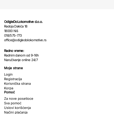
OdIgleDoLokomotive d.o.o.
Radoja Dakića 18
18000 Niš
018/575-773
office@odigledolokomotive.rs
Radno vreme:
Radnim danom od 9-16h
Naručivanje online 24/7
Moje strane
Login
Registracija
Korisnička strana
Korpa
Pomoć
Za nove posetioce
Sva pomoć
Uslovi korišćenja
Načini plaćanja