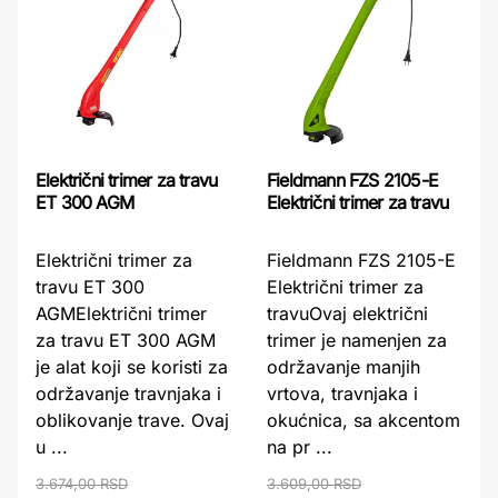
Električni trimer za travu
Fieldmann FZS 2105-E
ET 300 AGM
Električni trimer za travu
Električni trimer za
Fieldmann FZS 2105-E
travu ET 300
Električni trimer za
AGMElektrični trimer
travuOvaj električni
za travu ET 300 AGM
trimer je namenjen za
je alat koji se koristi za
održavanje manjih
održavanje travnjaka i
vrtova, travnjaka i
oblikovanje trave. Ovaj
okućnica, sa akcentom
u ...
na pr ...
3.674,00 RSD
3.609,00 RSD