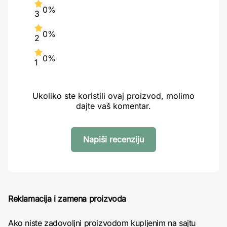
0%
3
0%
2
0%
1
Ukoliko ste koristili ovaj proizvod, molimo
dajte vaš komentar.
Napiši recenziju
Reklamacija i zamena proizvoda
Ako niste zadovoljni proizvodom kupljenim na sajtu