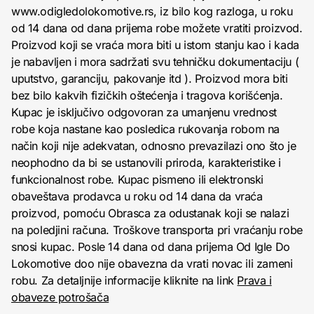
www.odigledolokomotive.rs, iz bilo kog razloga, u roku
od 14 dana od dana prijema robe možete vratiti proizvod.
Proizvod koji se vraća mora biti u istom stanju kao i kada
je nabavljen i mora sadržati svu tehničku dokumentaciju (
uputstvo, garanciju, pakovanje itd ). Proizvod mora biti
bez bilo kakvih fizičkih oštećenja i tragova korišćenja.
Kupac je isključivo odgovoran za umanjenu vrednost
robe koja nastane kao posledica rukovanja robom na
način koji nije adekvatan, odnosno prevazilazi ono što je
neophodno da bi se ustanovili priroda, karakteristike i
funkcionalnost robe. Kupac pismeno ili elektronski
obaveštava prodavca u roku od 14 dana da vraća
proizvod, pomoću Obrasca za odustanak koji se nalazi
na poledjini računa. Troškove transporta pri vraćanju robe
snosi kupac. Posle 14 dana od dana prijema Od Igle Do
Lokomotive doo nije obavezna da vrati novac ili zameni
robu. Za detaljnije informacije kliknite na link
Prava i
obaveze potrošača