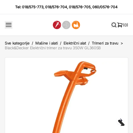
Tel:
018/575-773
,
018/576-704
,
018/576-705
,
060/0576-704
(0)
Sve kategorije
/
Mašine i alati
/
Električni alat
/
Trimeri za travu
>
Black&Decker Električni trimer za travu 350W GL360SB