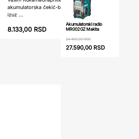
akumulatorska čekić-bušilica koja pruža
el.pneum
izuz ...
a ...
Akumulatorski radio
8.133,00 RSD
8.351,0
MR002GZ Makita
34.490,00 RSD
27.590,00 RSD