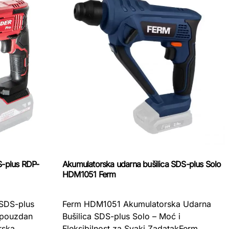
S-plus RDP-
Akumulatorska udarna bušilica SDS-plus Solo
HDM1051 Ferm
 SDS-plus
Ferm HDM1051 Akumulatorska Udarna
 pouzdan
Bušilica SDS-plus Solo – Moć i
rska
Fleksibilnost za Svaki ZadatakFerm