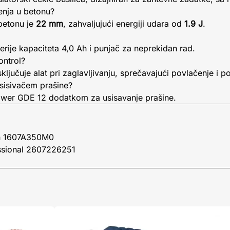
enja u betonu?
betonu je
22 mm
, zahvaljujući energiji udara od
1.9 J
.
erije kapaciteta 4,0 Ah i punjač za neprekidan rad.
ontrol?
ljučuje alat pri zaglavljivanju, sprečavajući povlačenje i p
 usisivačem prašine?
ower GDE 12 dodatkom za usisavanje prašine.
Ah 1607A350M0
ssional 2607226251