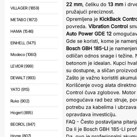
22 mm
, čeliku do
13 mm
i drv
VILLAGER (1859)
pružajući preciznost.
Opremljena je
KickBack Contro
METABO (1672)
povreda.
Vibration Control
sma
HAMA (1546)
Auto Power GDE 12
omogućava
Gde se koristi, kome je namenj
EINHELL (1471)
Bosch GBH 185-LI
je namenjen 
Modeco (1060)
odličan odnos snage i težine. 
betonom je idealan. Kupci hval
LEVIOR (999)
su dostupne, a sličan proizvod
Zašto je važno koristiti akumu
DEWALT (993)
Korišćenje ovog alata direktno
YATO (915)
Control čuva zglobove. Motor b
omogućava rad bez struje, poveć
Ruko (902)
potrebu za kabelima i ubrzava 
Hogert (895)
opravdava investiciju.
FAQ - Često postavljana pitanj
BEOROL (847)
Da li je Bosch GBH 185-LI prof
Home (807)
Da, ovo je profesionalni akumu