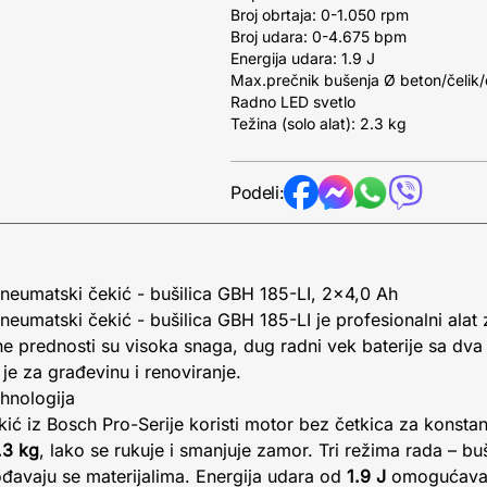
Broj obrtaja: 0-1.050 rpm
Broj udara: 0-4.675 bpm
Energija udara: 1.9 J
Max.prečnik bušenja Ø beton/čelik
Radno LED svetlo
Težina (solo alat): 2.3 kg
Podeli:
neumatski čekić - bušilica GBH 185-LI, 2x4,0 Ah
eumatski čekić - bušilica GBH 185-LI je profesionalni alat
vne prednosti su visoka snaga, dug radni vek baterije sa dva
je za građevinu i renoviranje.
hnologija
ić iz Bosch Pro-Serije koristi motor bez četkica za konstan
.3 kg
, lako se rukuje i smanjuje zamor. Tri režima rada – bu
ođavaju se materijalima. Energija udara od
1.9 J
omogućava 