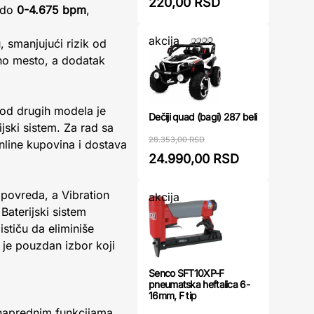
220,00 RSD
a do
0-4.675 bpm
,
akcija
, smanjujući rizik od
no mesto, a dodatak
 od drugih modela je
Dečiji quad (bagi) 287 beli
jski sistem. Za rad sa
28.353,00 RSD
nline kupovina i dostava
24.990,00 RSD
 povreda, a Vibration
akcija
aterijski sistem
ističu da eliminiše
 je pouzdan izbor koji
Senco SFT10XP-F
pneumatska heftalica 6-
16mm, F tip
 naprednim funkcijama.