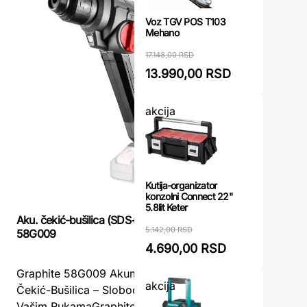
Voz TGV POS T103
Mehano
17.148,00 RSD
13.990,00 RSD
akcija
Kutija-organizator
konzolni Connect 22"
5.8lit Keter
Aku. čekić-bušilica (SDS+) - GRAPHITE
Bušilica a
5.142,00 RSD
58G009
Womax
4.690,00 RSD
Graphite 58G009 Akumulatorska SDS+
Womax GP
akcija
Čekić-Bušilica – Sloboda Rada i Snaga u
Bušilica-
Vašim RukamaGraphite 58G009 je
Fleksibil