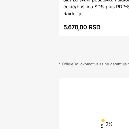
čekić/bušilica SDS-plus RDP
Raider je ...
5.670,00 RSD
* OdIgleDoLokomotive.rs ne garantuje za
0%
5