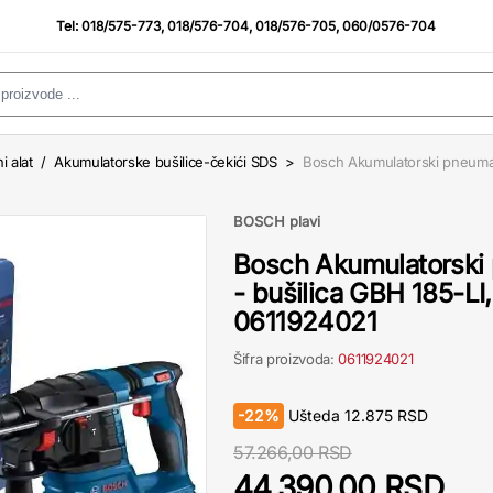
Tel:
018/575-773
,
018/576-704
,
018/576-705
,
060/0576-704
i alat
/
Akumulatorske bušilice-čekići SDS
>
Bosch Akumulatorski pneumats
BOSCH plavi
Bosch Akumulatorski 
- bušilica GBH 185-LI
0611924021
Šifra proizvoda:
0611924021
-
22%
Ušteda
12.875
RSD
57.266,00 RSD
44.390,00 RSD