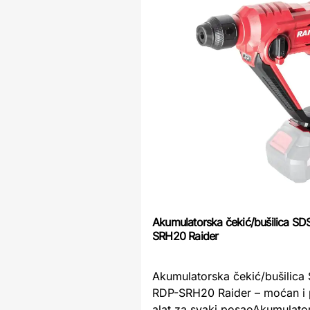
Akumulatorska čekić/bušilica SD
SRH20 Raider
Akumulatorska čekić/bušilica
RDP-SRH20 Raider – moćan i
alat za svaki posaoAkumulato