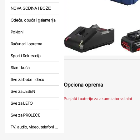
NOVA GODINA I BOŽIĆ
Odeća, obuća i galanterija
Pokloni
Računari i oprema
Sport i Rekreacija
Stan i kuća
Sve za bebe i decu
Opciona oprema
Sve za JESEN
Punjači i baterije za akumulatorski alat
Sve za LETO
Sve za PROLEĆE
TV, audio, video, telefoni ...