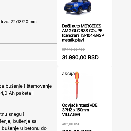
/drvo: 22/13/20 mm
Dečiji auto MERCEDES
AMG GLC 63S COUPE
licencirani TS-104-BRSP
metalik plavi
37.440,00 RSD
31.990,00 RSD
akcija
 za bušenje i štemovanje
 4,0 Ah paketa i
Odvijač krstasti VDE
3PH2 x 150mm
tnu snagu i
VILLAGER
šenje, bušenje sa
482,00 RSD
bušenje u betonu do