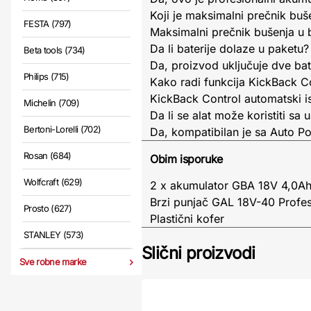
Koji je maksimalni prečnik buš
FESTA (797)
Maksimalni prečnik bušenja u 
Da li baterije dolaze u paketu?
Beta tools (734)
Da, proizvod uključuje dve bat
Philips (715)
Kako radi funkcija KickBack C
KickBack Control automatski isk
Michelin (709)
Da li se alat može koristiti sa
Bertoni-Lorelli (702)
Da, kompatibilan je sa Auto P
Rosan (684)
Obim isporuke
Wolfcraft (629)
2 x akumulator GBA 18V 4,0
Brzi punjač GAL 18V-40 Profe
Prosto (627)
Plastični kofer
STANLEY (573)
Slični proizvodi
Sve robne marke