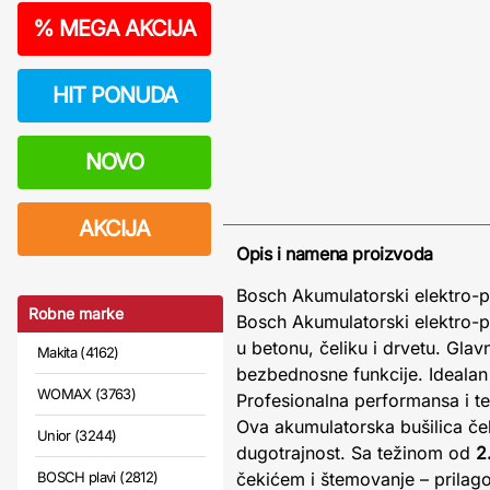
%
MEGA AKCIJA
HIT PONUDA
NOVO
AKCIJA
Opis i namena proizvoda
Bosch Akumulatorski elektro-p
Robne marke
Bosch Akumulatorski elektro-pn
u betonu, čeliku i drvetu. Gla
Makita (4162)
bezbednosne funkcije. Idealan 
WOMAX (3763)
Profesionalna performansa i te
Ova akumulatorska bušilica ček
Unior (3244)
dugotrajnost. Sa težinom od
2
BOSCH plavi (2812)
čekićem i štemovanje – prilag