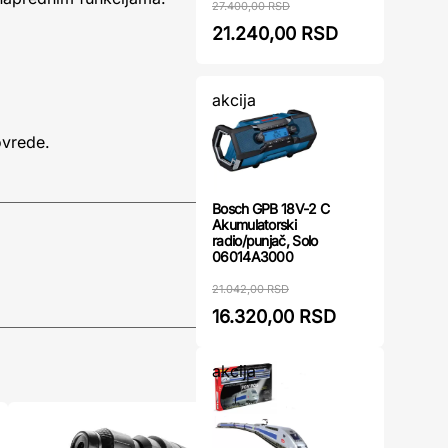
27.400,00 RSD
21.240,00 RSD
akcija
ovrede.
Bosch GPB 18V-2 C
Akumulatorski
radio/punjač, Solo
06014A3000
21.042,00 RSD
16.320,00 RSD
akcija