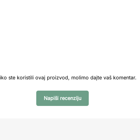
iko ste koristili ovaj proizvod, molimo dajte vaš komentar.
Napiši recenziju