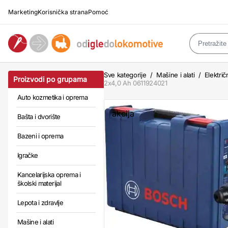
Marketing
Korisnička strana
Pomoć
Sve kategorije
/
Mašine i alati
/
Električn
Proizvodi po grupama
2x4,0 Ah 0611924021
Auto kozmetika i oprema
akcija
Bašta i dvorište
Bazeni i oprema
Igračke
Kancelarijska oprema i
školski materijal
Lepota i zdravlje
Mašine i alati