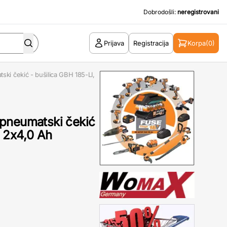
Dobrodošli:
neregistrovani
Prijava
Registracija
Korpa
(0)
ki čekić - bušilica GBH 185-LI,
pneumatski čekić
, 2x4,0 Ah