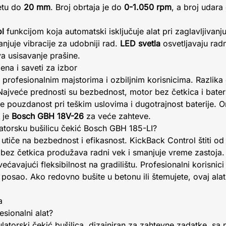
etu do
20 mm
. Broj obrtaja je do
0-1.050 rpm
, a broj udar
l
funkcijom koja automatski isključuje alat pri zaglavljivanju
njuje vibracije za udobniji rad.
LED svetla
osvetljavaju rad
 usisavanje prašine.
ena i saveti za izbor
profesionalnim majstorima i ozbiljnim korisnicima. Razlika
Najveće prednosti su bezbednost, motor bez četkica i bateri
e pouzdanost pri teškim uslovima i dugotrajnost baterije. O
 je
Bosch GBH 18V-26
za veće zahteve.
latorsku bušilicu čekić Bosch GBH 185-LI?
 utiče na bezbednost i efikasnost. KickBack Control štiti od
ez četkica produžava radni vek i smanjuje vreme zastoja. B
avajući fleksibilnost na gradilištu. Profesionalni korisnici 
posao. Ako redovno bušite u betonu ili štemujete, ovaj alat
a
esionalni alat?
latorski čekić bušilica, dizajniran za zahtevne zadatke, sa