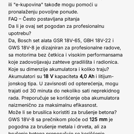
ili "e-kupovina" takođe mogu pomoći u
pronalaženju povoljne ponude.
FAQ – Često postavljana pitanja
Da li je ovaj set pogodan za profesionalnu
upotrebu?
Da, Bosch set alata GSR 18V-65, GBH 18V-22 i
GWS 18V-8 je dizajniran za profesionalne radove,
sa motorima bez četkica i visokim performansama
koje zadovoljavaju zahteve gradilišta i radionica.
Koje su dimenzije akumulatora i koliko traju?
Akumulatori su
18 V
kapaciteta
4,0 Ah
i litijum-
jonskog tipa. U zavisnosti od opterećenja, mogu
trajati od 30 minuta do nekoliko sati neprekidnog
rada. Preporučuje se korišćenje oba akumulatora
naizmenično za maksimalnu efikasnost.
Može li se brusilica koristiti za brušenje betona?
GWS 18V-8 sa prečnikom ploče od
125 mm
je
pogodna za brušenje metala i drveta, ali za
brušenje betona preporučuje se korišćenje