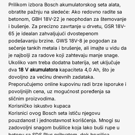
Prilikom izbora Bosch akumulatorskog seta alata,
obratite pažnju na sledeće: Ako redovno radite sa
betonom, GBH 18V-22 je neophodan za štemovanje
i bušenje. Za precizno zavrtanje u drvetu, GSR 18V-
65 je idealan zahvaljujući dvostepenom
podešavanju brzine. GWS 18V-8 je pogodan za
sečenje tankih metala i brušenje, ali imajte u vidu da
je najbolji za radove koji zahtevaju manje snage.
Ukoliko vam treba dodatna baterija, set uključuje
dva
18 V akumulatora
kapaciteta 4,0 Ah, što je
dovoljno za većinu dnevnih zadataka.
Preporučujemo online kupovinu radi brze isporuke i
povoljnijih cena, uz mogućnost poređenja sa
sličnim proizvodima.
Korisničko iskustvo kupaca
Korisnici ovog Bosch seta ističu njegovu
pouzdanost i jednostavnost korišćenja. Mnogi su
zadovoljni snagom bušilice koja lako buši rupe u
betonu sa SDS Plus prihvatom, dok brusilica