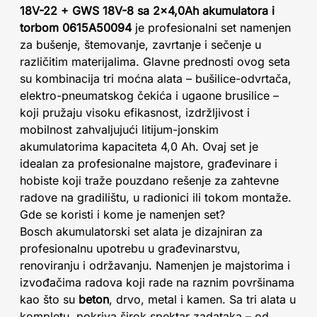
18V-22 + GWS 18V-8 sa 2x4,0Ah akumulatora i
torbom 0615A50094
je profesionalni set namenjen
za bušenje, štemovanje, zavrtanje i sečenje u
različitim materijalima. Glavne prednosti ovog seta
su kombinacija tri moćna alata – bušilice-odvrtača,
elektro-pneumatskog čekića i ugaone brusilice –
koji pružaju visoku efikasnost, izdržljivost i
mobilnost zahvaljujući litijum-jonskim
akumulatorima kapaciteta 4,0 Ah. Ovaj set je
idealan za profesionalne majstore, građevinare i
hobiste koji traže pouzdano rešenje za zahtevne
radove na gradilištu, u radionici ili tokom montaže.
Gde se koristi i kome je namenjen set?
Bosch akumulatorski set alata je dizajniran za
profesionalnu upotrebu u građevinarstvu,
renoviranju i održavanju. Namenjen je majstorima i
izvođačima radova koji rade na raznim površinama
kao što su
beton
, drvo, metal i kamen. Sa tri alata u
kompletu, pokriva širok spektar zadataka – od