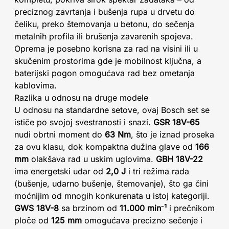
preciznog zavrtanja i bušenja rupa u drvetu do
čeliku, preko štemovanja u betonu, do sečenja
metalnih profila ili brušenja zavarenih spojeva.
Oprema je posebno korisna za rad na visini ili u
skučenim prostorima gde je mobilnost ključna, a
baterijski pogon omogućava rad bez ometanja
kablovima.
Razlika u odnosu na druge modele
U odnosu na standardne setove, ovaj Bosch set se
ističe po svojoj svestranosti i snazi.
GSR 18V-65
nudi obrtni moment do
63 Nm
, što je iznad proseka
za ovu klasu, dok kompaktna dužina glave od
166
mm
olakšava rad u uskim uglovima.
GBH 18V-22
ima energetski udar od
2,0 J
i tri režima rada
(bušenje, udarno bušenje, štemovanje), što ga čini
moćnijim od mnogih konkurenata u istoj kategoriji.
GWS 18V-8
sa brzinom od
11.000 min⁻¹
i prečnikom
ploče od
125 mm
omogućava precizno sečenje i