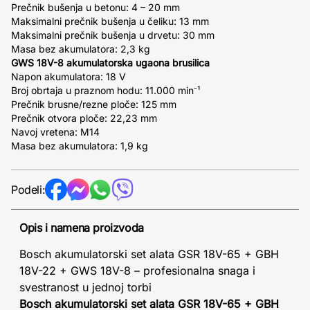
Prečnik bušenja u betonu: 4 – 20 mm
Maksimalni prečnik bušenja u čeliku: 13 mm
Maksimalni prečnik bušenja u drvetu: 30 mm
Masa bez akumulatora: 2,3 kg
GWS 18V-8 akumulatorska ugaona brusilica
Napon akumulatora: 18 V
Broj obrtaja u praznom hodu: 11.000 min⁻¹
Prečnik brusne/rezne ploče: 125 mm
Prečnik otvora ploče: 22,23 mm
Navoj vretena: M14
Masa bez akumulatora: 1,9 kg
Podeli:
Opis i namena proizvoda
Bosch akumulatorski set alata GSR 18V-65 + GBH
18V-22 + GWS 18V-8 – profesionalna snaga i
svestranost u jednoj torbi
Bosch akumulatorski set alata GSR 18V-65 + GBH