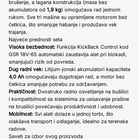
brušenje, a lagana konstrukcija (masa bez
akumulatora od
1,9 kg
) omogućava rad jednom
rukom. Sve tri mašine su opremljene motorom bez
četkica, što smanjuje habanje i produžava vek
trajanja.
Najveće prednosti seta
Visoka bezbednost:
Funkcija KickBack Control kod
GSR 18V-65 automatski zaustavlja alat pri blokadi,
smanjujući rizik od povreda.
Dug radni vek:
Litijum-jonski akumulatori kapaciteta
4,0 Ah
omogućavaju dugotrajan rad, a motor bez
četkica smanjuje potrebu za održavanjem.
Praktičnost:
Dvostruko radno osvetljenje na bušilici
i kompatibilnost sa sistemima za usisavanje prašine
na brusilici povećavaju produktivnost i udobnost.
Mobilnost:
Svi alati dolaze u jednoj torbi, što
olakšava transport i odlaganje, idealno za terenske
radove.
Saveti za izbor ovog proizvoda