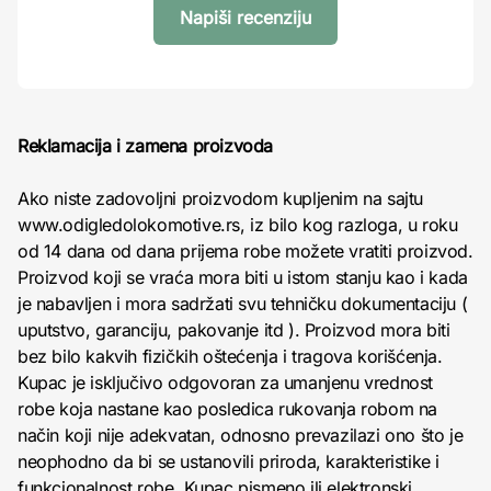
Napiši recenziju
Reklamacija i zamena proizvoda
Ako niste zadovoljni proizvodom kupljenim na sajtu
www.odigledolokomotive.rs, iz bilo kog razloga, u roku
od 14 dana od dana prijema robe možete vratiti proizvod.
Proizvod koji se vraća mora biti u istom stanju kao i kada
je nabavljen i mora sadržati svu tehničku dokumentaciju (
uputstvo, garanciju, pakovanje itd ). Proizvod mora biti
bez bilo kakvih fizičkih oštećenja i tragova korišćenja.
Kupac je isključivo odgovoran za umanjenu vrednost
robe koja nastane kao posledica rukovanja robom na
način koji nije adekvatan, odnosno prevazilazi ono što je
neophodno da bi se ustanovili priroda, karakteristike i
funkcionalnost robe. Kupac pismeno ili elektronski