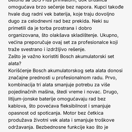
omogućava brzo sečenje bez napora. Kupci takođe
hvale dug radni vek baterija, koje traju dovoljno
dugo za celodnevni rad bez prekida. Neki su
primetili da je torba prostrana i dobro
organizovana, što olakšava skladištenje. Ukupno,
većina preporučuje ovaj set za profesionalce koji
traže svestrano i izdržljivo rešenje.
Zašto je važno koristiti Bosch akumulatorski set
alata?
Korišćenje Bosch akumulatorskog seta alata donosi
značajne prednosti u profesionalnom radu. Prvo,
kombinacija tri alata smanjuje potrebu za više
pojedinačnih mašina, štedi vreme i novac. Drugo,
litijum-jonske baterije omogućavaju rad bez
kablova, što povećava fleksibilnost i smanjuje
opasnost od spoticanja. Motor bez četkica
produžava životni vek alata i smanjuje troškove
održavanja. Bezbednosne funkcije kao što je