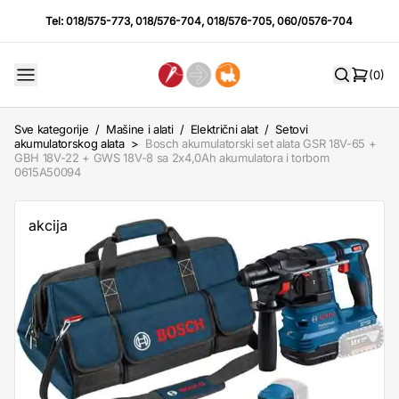
Tel:
018/575-773
,
018/576-704
,
018/576-705
,
060/0576-704
(0)
Sve kategorije
/
Mašine i alati
/
Električni alat
/
Setovi
akumulatorskog alata
>
Bosch akumulatorski set alata GSR 18V-65 +
GBH 18V-22 + GWS 18V-8 sa 2x4,0Ah akumulatora i torbom
0615A50094
akcija