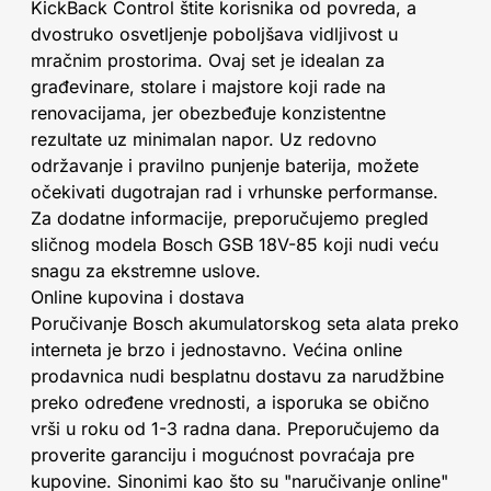
KickBack Control štite korisnika od povreda, a
dvostruko osvetljenje poboljšava vidljivost u
mračnim prostorima. Ovaj set je idealan za
građevinare, stolare i majstore koji rade na
renovacijama, jer obezbeđuje konzistentne
rezultate uz minimalan napor. Uz redovno
održavanje i pravilno punjenje baterija, možete
očekivati dugotrajan rad i vrhunske performanse.
Za dodatne informacije, preporučujemo pregled
sličnog modela Bosch GSB 18V-85 koji nudi veću
snagu za ekstremne uslove.
Online kupovina i dostava
Poručivanje Bosch akumulatorskog seta alata preko
interneta je brzo i jednostavno. Većina online
prodavnica nudi besplatnu dostavu za narudžbine
preko određene vrednosti, a isporuka se obično
vrši u roku od 1-3 radna dana. Preporučujemo da
proverite garanciju i mogućnost povraćaja pre
kupovine. Sinonimi kao što su "naručivanje online"