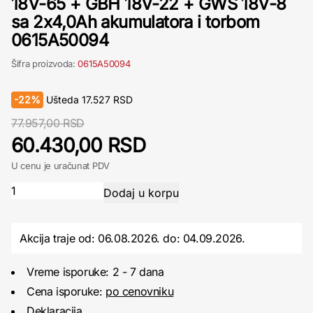
18V-65 + GBH 18V-22 + GWS 18V-8
sa 2x4,0Ah akumulatora i torbom
0615A50094
Šifra proizvoda:
0615A50094
-
22%
Ušteda
17.527
RSD
77.957,00 RSD
60.430,00 RSD
U cenu je uračunat PDV
Akcija traje od: 06.08.2026.
do:
04.09.2026.
Vreme isporuke: 2 - 7 dana
Cena isporuke:
po cenovniku
Deklaracija