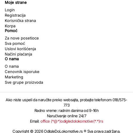
Moje strane
Login
Registracija
Korisnička strana
Korpa
Pomoć
Za nove posetioce
Sva pomoć
Uslovi korišćenja
Načini plaćanja
O nama
O nama
Cenovnik isporuke
Marketing
Sve grupe proizvoda
Ako niste uspeli da naručite preko websajta, probajte telefonom 018/575-
773
Radno vreme: radnim danima od 9-16h
Naručivanje online 24/7
Email:
office (*@*)odigledolokomotive(*.*)rs
Copyright © 2026 OdIgleDoLokomotive.rs ® Sva prava zadržana.