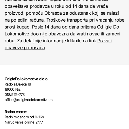
obaveštava prodavca u roku od 14 dana da vraća
proizvod, pomoću Obrasca za odustanak koji se nalazi
na poledjini računa. Troškove transporta pri vraćanju robe
snosi kupac. Posle 14 dana od dana prijema Od Igle Do
Lokomotive doo nije obavezna da vrati novac ili zameni
robu. Za detaljnije informacije kliknite na link
Prava i
obaveze potrošača
OdIgleDoLokomotive d.o.o.
Radoja Dakića 18
18000 Niš
018/575-773
office@odigledolokomotive.rs
Radno vreme:
Radnim danom od 9-16h
Naručivanje online 24/7