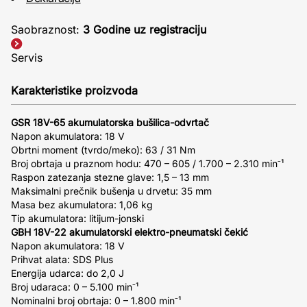
Saobraznost:
3 Godine uz registraciju
Servis
Karakteristike proizvoda
GSR 18V-65 akumulatorska bušilica-odvrtač
Napon akumulatora: 18 V
Obrtni moment (tvrdo/meko): 63 / 31 Nm
Broj obrtaja u praznom hodu: 470 – 605 / 1.700 – 2.310 min⁻¹
Raspon zatezanja stezne glave: 1,5 – 13 mm
Maksimalni prečnik bušenja u drvetu: 35 mm
Masa bez akumulatora: 1,06 kg
Tip akumulatora: litijum-jonski
GBH 18V-22 akumulatorski elektro-pneumatski čekić
Napon akumulatora: 18 V
Prihvat alata: SDS Plus
Energija udarca: do 2,0 J
Broj udaraca: 0 – 5.100 min⁻¹
Nominalni broj obrtaja: 0 – 1.800 min⁻¹