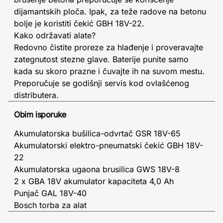
dijamantskih ploča. Ipak, za teže radove na betonu
bolje je koristiti čekić GBH 18V-22.
Kako održavati alate?
Redovno čistite proreze za hlađenje i proveravajte
zategnutost stezne glave. Baterije punite samo
kada su skoro prazne i čuvajte ih na suvom mestu.
Preporučuje se godišnji servis kod ovlašćenog
distributera.
Obim isporuke
Akumulatorska bušilica-odvrtač GSR 18V-65
Akumulatorski elektro-pneumatski čekić GBH 18V-
22
Akumulatorska ugaona brusilica GWS 18V-8
2 x GBA 18V akumulator kapaciteta 4,0 Ah
Punjač GAL 18V-40
Bosch torba za alat