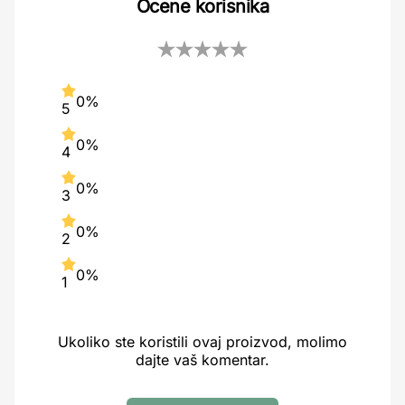
Ocene korisnika
0%
5
0%
4
0%
3
0%
2
0%
1
Ukoliko ste koristili ovaj proizvod, molimo
dajte vaš komentar.