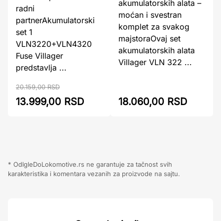
akumulatorskih alata –
radni
moćan i svestran
partnerAkumulatorski
komplet za svakog
set 1
majstoraOvaj set
VLN3220+VLN4320
akumulatorskih alata
Fuse Villager
Villager VLN 322 ...
predstavlja ...
20.159,00 RSD
13.999,00 RSD
18.060,00 RSD
* OdIgleDoLokomotive.rs ne garantuje za tačnost svih
karakteristika i komentara vezanih za proizvode na sajtu.