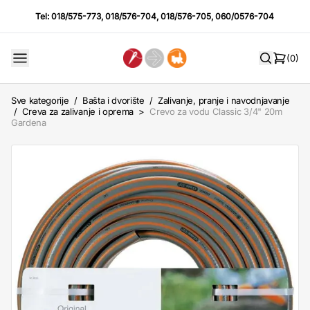
Tel:
018/575-773
,
018/576-704
,
018/576-705
,
060/0576-704
(0)
Sve kategorije
/
Bašta i dvorište
/
Zalivanje, pranje i navodnjavanje
/
Creva za zalivanje i oprema
>
Crevo za vodu Classic 3/4" 20m
Gardena