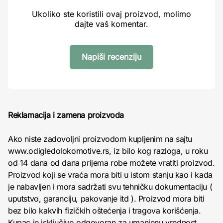
Ukoliko ste koristili ovaj proizvod, molimo
dajte vaš komentar.
Napiši recenziju
Reklamacija i zamena proizvoda
Ako niste zadovoljni proizvodom kupljenim na sajtu
www.odigledolokomotive.rs, iz bilo kog razloga, u roku
od 14 dana od dana prijema robe možete vratiti proizvod.
Proizvod koji se vraća mora biti u istom stanju kao i kada
je nabavljen i mora sadržati svu tehničku dokumentaciju (
uputstvo, garanciju, pakovanje itd ). Proizvod mora biti
bez bilo kakvih fizičkih oštećenja i tragova korišćenja.
Kupac je isključivo odgovoran za umanjenu vrednost