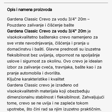
Opis i namena proizvoda
Gardena Classic Crevo za vodu 3/4" 20m –
Pouzdano zalivanje i čišćenje bašte
Gardena Classic Crevo za vodu 3/4" 20m
je
visokokvalitetno baštensko crevo namenjeno za
sve vrste navodnjavanja, čišćenja i pranja u
domaćinstvu i bašti. Glavne prednosti su izuzetna
fleksibilnost bez uvijanja, otpornost na spoljašnje
uslove i sigurnost za okolinu. Ovo crevo je idealan
izbor za zalivanje cveća, travnjaka, bašte kao i za
pranje automobila i dvorišta.
Ključne karakteristike i kvalitet
Gardena Classic crevo je izrađeno od
visokokvalitetnih materijala koji obezbeđuju
dimenzionalnu stabilnost i fleksibilnost. Zahvaljujući
tome, crevo se ne uvija i ne zapleće tokom
upotrebe, što čini rad sa njim izuzetno praktičnim.