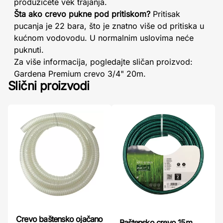
produžićete vek trajanja.
Šta ako crevo pukne pod pritiskom?
Pritisak
pucanja je 22 bara, što je znatno više od pritiska u
kućnom vodovodu. U normalnim uslovima neće
puknuti.
Za više informacija, pogledajte sličan proizvod:
Gardena Premium crevo 3/4" 20m.
Slični proizvodi
Crevo baštensko ojačano
Baštensko crevo 15m