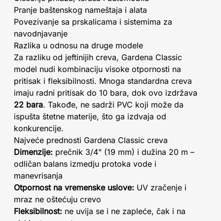
Pranje baštenskog nameštaja i alata
Povezivanje sa prskalicama i sistemima za
navodnjavanje
Razlika u odnosu na druge modele
Za razliku od jeftinijih creva, Gardena Classic
model nudi kombinaciju visoke otpornosti na
pritisak i fleksibilnosti. Mnoga standardna creva
imaju radni pritisak do 10 bara, dok ovo izdržava
22 bara
. Takođe, ne sadrži PVC koji može da
ispušta štetne materije, što ga izdvaja od
konkurencije.
Najveće prednosti Gardena Classic creva
Dimenzije:
prečnik 3/4" (19 mm) i dužina 20 m –
odličan balans izmedju protoka vode i
manevrisanja
Otpornost na vremenske uslove:
UV zračenje i
mraz ne oštećuju crevo
Fleksibilnost:
ne uvija se i ne zapleće, čak i na