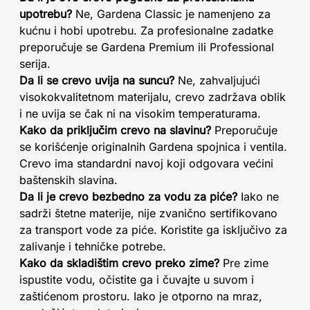
upotrebu?
Ne, Gardena Classic je namenjeno za
kućnu i hobi upotrebu. Za profesionalne zadatke
preporučuje se Gardena Premium ili Professional
serija.
Da li se crevo uvija na suncu?
Ne, zahvaljujući
visokokvalitetnom materijalu, crevo zadržava oblik
i ne uvija se čak ni na visokim temperaturama.
Kako da priključim crevo na slavinu?
Preporučuje
se korišćenje originalnih Gardena spojnica i ventila.
Crevo ima standardni navoj koji odgovara većini
baštenskih slavina.
Da li je crevo bezbedno za vodu za piće?
Iako ne
sadrži štetne materije, nije zvanično sertifikovano
za transport vode za piće. Koristite ga isključivo za
zalivanje i tehničke potrebe.
Kako da skladištim crevo preko zime?
Pre zime
ispustite vodu, očistite ga i čuvajte u suvom i
zaštićenom prostoru. Iako je otporno na mraz,