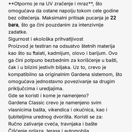
**Otporno je na UV zračenje i mraz**, što
omogućava da ostane napolju tokom cele godine
bez oštećenja. Maksimalni pritisak pucanja je
22
bara
, što ga čini pouzdanim za intenzivnije
zadatke.
Sigurnost i ekološka prihvatljivost
Proizvod je testiran na odsustvo štetnih materija
kao što su ftalati, kadmijum, olovo i barijum. Ovo
ga čini potpuno bezbednim za korišćenje u bašti,
čak i u blizini jestivih biljaka. Uz to, crevo je
kompatibilno sa originalnim Gardena sistemom, što
omogućava jednostavno povezivanje sa drugim
priključcima i uredjajima.
Gde se koristi i kome je namenjeno?
Gardena Classic crevo je namenjeno svim
vlasnicima bašta, vikendica i okućnica, kao i
ljubiteljima urednog dvorišta. Koristi se za:
Ručno zalivanje cveća, travnjaka i bašte
Čišćenje prilaza, terasa i automobila