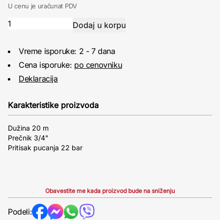
U cenu je uračunat PDV
Vreme isporuke: 2 - 7 dana
Cena isporuke:
po cenovniku
Deklaracija
Karakteristike proizvoda
Dužina 20 m
Prečnik 3/4"
Pritisak pucanja 22 bar
Obavestite me kada proizvod bude na sniženju
Podeli: