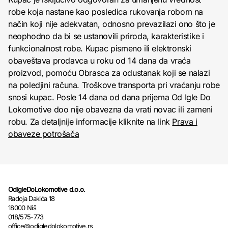
robe koja nastane kao posledica rukovanja robom na
način koji nije adekvatan, odnosno prevazilazi ono što je
neophodno da bi se ustanovili priroda, karakteristike i
funkcionalnost robe. Kupac pismeno ili elektronski
obaveštava prodavca u roku od 14 dana da vraća
proizvod, pomoću Obrasca za odustanak koji se nalazi
na poledjini računa. Troškove transporta pri vraćanju robe
snosi kupac. Posle 14 dana od dana prijema Od Igle Do
Lokomotive doo nije obavezna da vrati novac ili zameni
robu. Za detaljnije informacije kliknite na link
Prava i
obaveze potrošača
OdIgleDoLokomotive d.o.o.
Radoja Dakića 18
18000 Niš
018/575-773
office@odigledolokomotive.rs