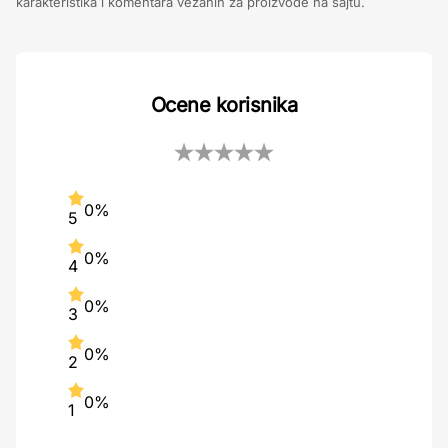
karakteristika i komentara vezanih za proizvode na sajtu.
Ocene korisnika
0%
5
0%
4
0%
3
0%
2
0%
1