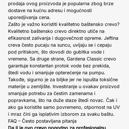
prodaja ovog proizvoda je popularna zbog brze
dostave na kućnu adresu i mogućnosti
uporedjivanja cena.
Zašto je važno koristiti kvalitetno baštensko crevo?
Kvalitetno baštensko crevo direktno utiče na
efikasnost zalivanja i dugovečnost opreme. Jeftina
creva često pucaju na suncu, uvijaju se i cepaju
pod pritiskom, što dovodi do gubitka vode i
vremena. Sa druge strane, Gardena Classic crevo
garantuje konstantan protok vode bez prekida,
štedi vodu i smanjuje opterećenje na pumpu.
Takođe, sigurno je za biljke jer ne ispušta toksične
materije u zemljište. Investiranje u ovakav proizvod
smanjuje potrebu za čestim zamenama i
popravkama, što na duže staze štedi novac. Čak i
ako ga koristite samo povremeno, otpornost na UV
i mraz čini ga isplativim izborom za svaku baštu.
FAQ – Često postavljana pitanja
Da li je ovo crevo pogodno za profesionalnu