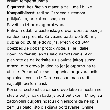
niskim temperaturama
Sigurnost:
bez štetnih materija za ljude i biljke
Kompatibilnost:
radi sa Gardena sistemom
priključaka, prskalica i spojnica
Saveti za izbor ovog proizvoda
Prilikom odabira baštenskog creva, obratite pažnju
na dužinu i prečnik. Za većinu bašta do 500 m²,
dužina od
20 m
je dovoljna. Prečnik od
3/4"
obezbeđuje dobar protok vode, ali je i dalje
dovoljno fleksibilan za lako namotavanje. Ako
planirate da ga koristite u uslovima jakog sunca ili
mraza, ovo crevo je idealno jer je otporno na te
uticaje. Preporučuje se i kupovina odgovarajućih
spojnica i ventila iz Gardena asortimana radi
najboljih performansi.
Korisnici često ističu da se crevo lako namešta i ne
stvara petlje, čak i kada je pod pritiskom. Mnogi su
zadovoljni dugotrajnošću i činjenicom da ne upija
zemlju i blato, što olakšava održavanje. Online