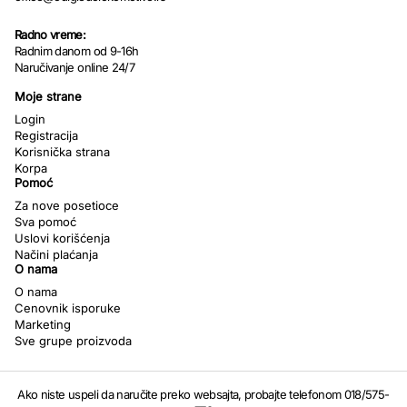
Radno vreme:
Radnim danom od 9-16h
Naručivanje online 24/7
Moje strane
Login
Registracija
Korisnička strana
Korpa
Pomoć
Za nove posetioce
Sva pomoć
Uslovi korišćenja
Načini plaćanja
O nama
O nama
Cenovnik isporuke
Marketing
Sve grupe proizvoda
Ako niste uspeli da naručite preko websajta, probajte telefonom 018/575-