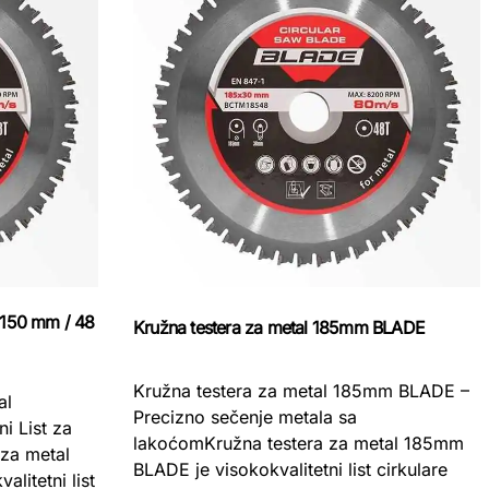
 150 mm / 48
Kružna testera za metal 185mm BLADE
Kružna testera za metal 185mm BLADE –
al
Precizno sečenje metala sa
i List za
lakoćomKružna testera za metal 185mm
 za metal
BLADE je visokokvalitetni list cirkulare
litetni list