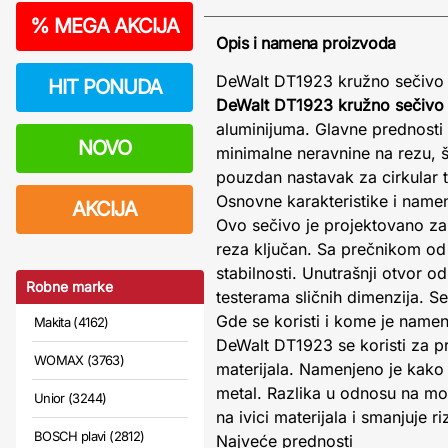
%
MEGA AKCIJA
Opis i namena proizvoda
DeWalt DT1923 kružno sečivo
HIT PONUDA
DeWalt DT1923 kružno sečivo 
aluminijuma. Glavne prednosti o
NOVO
minimalne neravnine na rezu, 
pouzdan nastavak za cirkular t
Osnovne karakteristike i name
AKCIJA
Ovo sečivo je projektovano za 
reza ključan. Sa prečnikom o
stabilnosti. Unutrašnji otvor o
Robne marke
testerama sličnih dimenzija. S
Gde se koristi i kome je name
Makita (4162)
DeWalt DT1923 se koristi za pre
WOMAX (3763)
materijala. Namenjeno je kako 
metal. Razlika u odnosu na mo
Unior (3244)
na ivici materijala i smanjuje r
BOSCH plavi (2812)
Najveće prednosti