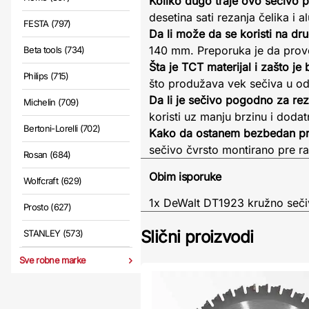
Koliko dugo traje ovo sečivo 
desetina sati rezanja čelika i a
FESTA (797)
Da li može da se koristi na dr
140 mm. Preporuka je da prover
Beta tools (734)
Šta je TCT materijal i zašto je b
Philips (715)
što produžava vek sečiva u od
Da li je sečivo pogodno za rez
Michelin (709)
koristi uz manju brzinu i dodat
Bertoni-Lorelli (702)
Kako da ostanem bezbedan pr
sečivo čvrsto montirano pre r
Rosan (684)
Obim isporuke
Wolfcraft (629)
1x DeWalt DT1923 kružno seči
Prosto (627)
Slični proizvodi
STANLEY (573)
Sve robne marke