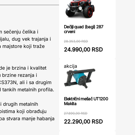
Dečiji quad (bagi) 287
 sečenju čelika i
crveni
alu, dug vek trajanja i
28.353,00 RSD
majstore koji traže
24.990,00 RSD
akcija
 je brzina i kvalitet
 brzine rezanja i
373N, ali i sa drugim
tankih metalnih profila.
Električni mešač UT1200
Makita
i drugih metalnih
istima koji obrađuju
27.890,00 RSD
uba stvara manje habanja
22.290,00 RSD