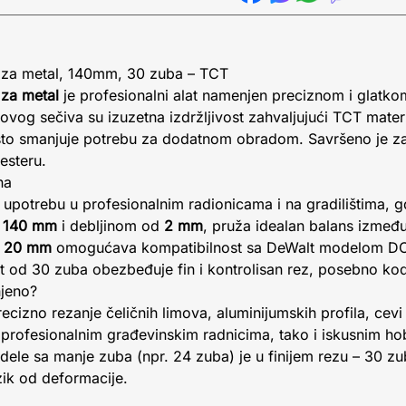
 za metal, 140mm, 30 zuba – TCT
za metal
je profesionalni alat namenjen preciznom i glatkom
vog sečiva su izuzetna izdržljivost zahvaljujući TCT materij
što smanjuje potrebu za dodatnom obradom. Savršeno je za 
esteru.
na
upotrebu u profesionalnim radionicama i na gradilištima, gde
d
140 mm
i debljinom od
2 mm
, pruža idealan balans između
d
20 mm
omogućava kompatibilnost sa DeWalt modelom DCS
et od 30 zuba obezbeđuje fin i kontrolisan rez, posebno kod 
njeno?
cizno rezanje čeličnih limova, aluminijumskih profila, cevi 
profesionalnim građevinskim radnicima, tako i iskusnim hob
dele sa manje zuba (npr. 24 zuba) je u finijem rezu – 30 z
izik od deformacije.