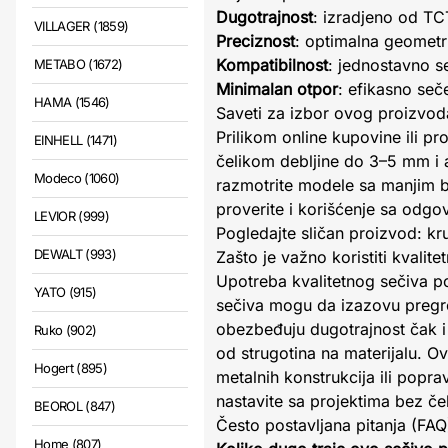
Dugotrajnost
: izradjeno od TC
VILLAGER (1859)
Preciznost
: optimalna geometr
Kompatibilnost
: jednostavno s
METABO (1672)
Minimalan otpor
: efikasno seč
HAMA (1546)
Saveti za izbor ovog proizvod
Prilikom online kupovine ili pr
EINHELL (1471)
čelikom debljine do 3–5 mm i 
Modeco (1060)
razmotrite modele sa manjim br
proverite i korišćenje sa odg
LEVIOR (999)
Pogledajte sličan proizvod: k
DEWALT (993)
Zašto je važno koristiti kvalit
Upotreba kvalitetnog sečiva p
YATO (915)
sečiva mogu da izazovu pregrev
obezbeđuju dugotrajnost čak i
Ruko (902)
od strugotina na materijalu. O
Hogert (895)
metalnih konstrukcija ili pop
nastavite sa projektima bez če
BEOROL (847)
Često postavljana pitanja (FAQ
Home (807)