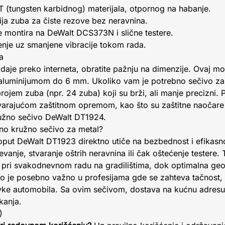
T (tungsten karbidnog) materijala, otpornog na habanje.
ija zuba za čiste rezove bez neravnina.
e montira na DeWalt DCS373N i slične testere.
enje uz smanjene vibracije tokom rada.
a
odaje preko interneta, obratite pažnju na dimenzije. Ovaj mo
aluminijumom do 6 mm. Ukoliko vam je potrebno sečivo za d
ojem zuba (npr. 24 zuba) koji su brži, ali manje precizni. 
ovarajućom zaštitnom opremom, kao što su zaštitne naočare 
ružno sečivo DeWalt DT1924.
etno kružno sečivo za metal?
oput DeWalt DT1923 direktno utiče na bezbednost i efikasno
anje, stvaranje oštrih neravnina ili čak oštećenje testere. 
 pri svakodnevnom radu na gradilištima, dok optimalna geom
vo je posebno važno u profesijama gde se zahteva tačnost, 
ravke automobila. Sa ovim sečivom, dostava na kućnu adre
kanja.
)