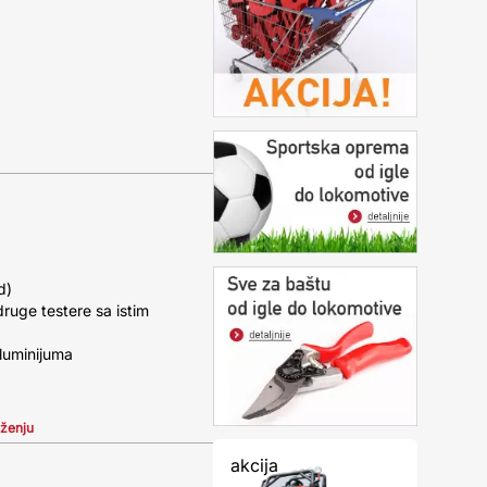
d)
ruge testere sa istim
luminijuma
iženju
akcija