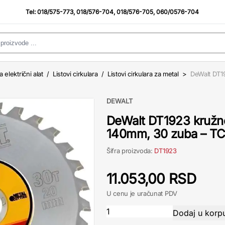
Tel:
018/575-773
,
018/576-704
,
018/576-705
,
060/0576-704
a električni alat
/
Listovi cirkulara
/
Listovi cirkulara za metal
>
DeWalt DT19
DEWALT
DeWalt DT1923 kružno
140mm, 30 zuba – T
Šifra proizvoda:
DT1923
11.053,00 RSD
U cenu je uračunat PDV