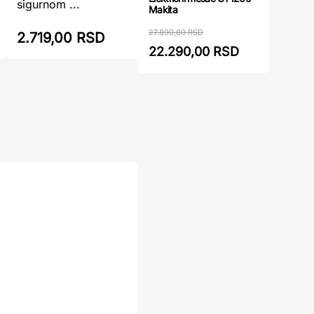
sigurnom ...
Makita
namenjena
27.890,00 RSD
2.719,00 RSD
3.461,
22.290,00 RSD