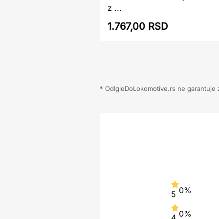
z ...
1.767,00 RSD
* OdIgleDoLokomotive.rs ne garantuje za
0%
5
0%
4