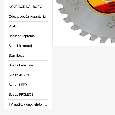
NOVA GODINA I BOŽIĆ
Odeća, obuća i galanterija
Pokloni
Računari i oprema
Sport i Rekreacija
Stan i kuća
Sve za bebe i decu
Sve za JESEN
Sve za LETO
Sve za PROLEĆE
TV, audio, video, telefoni ...