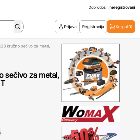
Dobrodošli:
neregistrovani
Prijava
Registracija
Korpa
(0)
23 kružno sečivo za metal,
 sečivo za metal,
CT