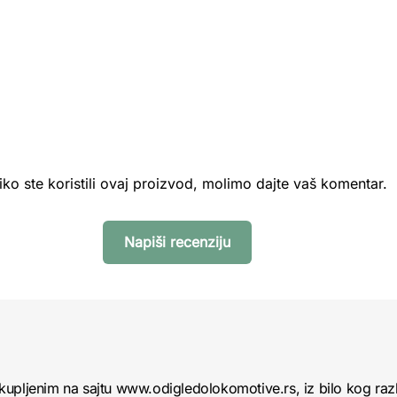
iko ste koristili ovaj proizvod, molimo dajte vaš komentar.
Napiši recenziju
kupljenim na sajtu www.odigledolokomotive.rs, iz bilo kog raz