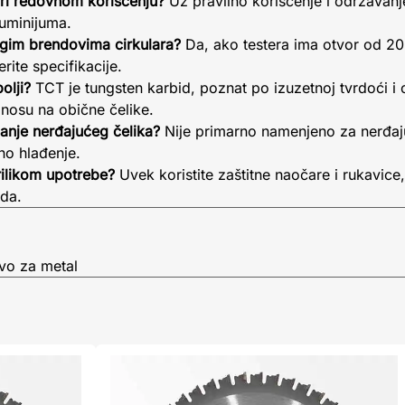
pri redovnom korišćenju?
Uz pravilno korišćenje i održavanje
luminijuma.
ugim brendovima cirkulara?
Da, ako testera ima otvor od 20
ite specifikacije.
olji?
TCT je tungsten karbid, poznat po izuzetnoj tvrdoći i 
nosu na obične čelike.
anje nerđajućeg čelika?
Nije primarno namenjeno za nerđaju
no hlađenje.
ilikom upotrebe?
Uvek koristite zaštitne naočare i rukavice, 
ada.
vo za metal