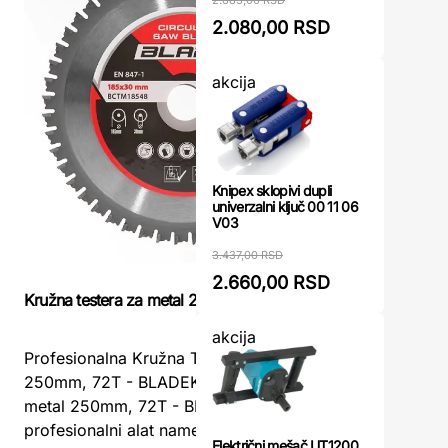
2.683,00 RSD
2.080,00 RSD
akcija
Knipex sklopivi dupli
univerzalni ključ 00 11 06
V03
3.437,00 RSD
2.660,00 RSD
Kružna te
Kružna testera za metal 250mm, 72T - BLADE
BCTM3007
akcija
Profesionalna Kružna Testera za Metal
Kružna t
250mm, 72T - BLADEKružna testera za
BCTM3007
metal 250mm, 72T - BLADE je
precizno 
profesionalni alat namenjen preciznom i
300mm/72
Električni mešač UT1200