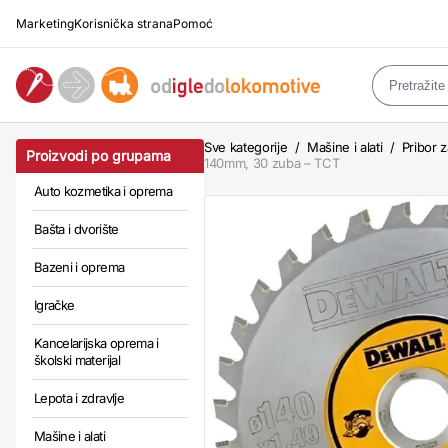
Marketing
Korisnička strana
Pomoć
Sve kategorije
/
Mašine i alati
/
Pribor z
Proizvodi po grupama
140mm, 30 zuba – TCT
Auto kozmetika i oprema
Bašta i dvorište
Bazeni i oprema
Igračke
Kancelarijska oprema i
školski materijal
Lepota i zdravlje
Mašine i alati