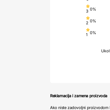
0%
3
0%
2
0%
1
Ukol
Reklamacija i zamena proizvoda
Ako niste zadovoljni proizvodom 