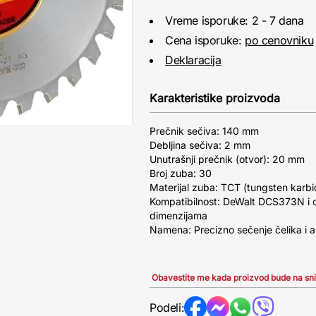
Vreme isporuke: 2 - 7 dana
Cena isporuke:
po cenovniku
Deklaracija
Karakteristike proizvoda
Prečnik sečiva: 140 mm
Debljina sečiva: 2 mm
Unutrašnji prečnik (otvor): 20 mm
Broj zuba: 30
Materijal zuba: TCT (tungsten karbi
Kompatibilnost: DeWalt DCS373N i d
dimenzijama
Namena: Precizno sečenje čelika i a
Obavestite me kada proizvod bude na sn
Podeli: