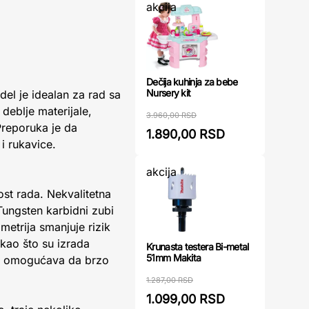
akcija
Dečija kuhinja za bebe
Nursery kit
del je idealan za rad sa
eblje materijale,
3.960,00 RSD
Preporuka je da
1.890,00 RSD
i rukavice.
akcija
st rada. Nekvalitetna
Tungsten karbidni zubi
etrija smanjuje rizik
kao što su izrada
Krunasta testera Bi-metal
51mm Makita
su omogućava da brzo
1.287,00 RSD
1.099,00 RSD