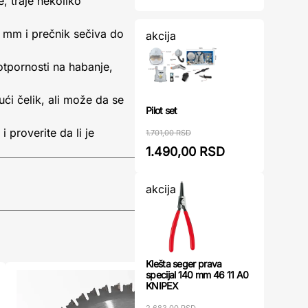
, traje nekoliko
 mm i prečnik sečiva do
akcija
otpornosti na habanje,
ći čelik, ali može da se
Pilot set
i proverite da li je
1.701,00 RSD
1.490,00 RSD
akcija
Klešta seger prava
specijal 140 mm 46 11 A0
KNIPEX