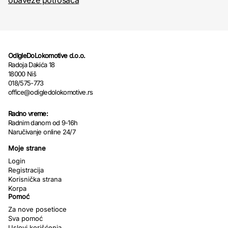
obaveze potrošača
OdIgleDoLokomotive d.o.o.
Radoja Dakića 18
18000 Niš
018/575-773
office@odigledolokomotive.rs
Radno vreme:
Radnim danom od 9-16h
Naručivanje online 24/7
Moje strane
Login
Registracija
Korisnička strana
Korpa
Pomoć
Za nove posetioce
Sva pomoć
Uslovi korišćenja