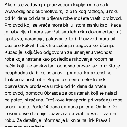
Ako niste zadovoljni proizvodom kupljenim na sajtu
www.odigledolokomotive.rs, iz bilo kog razloga, u roku
od 14 dana od dana prijema robe možete vratiti proizvod.
Proizvod koji se vraća mora biti u istom stanju kao i kada
je nabavljen i mora sadržati svu tehničku dokumentaciju (
uputstvo, garanciju, pakovanje itd ). Proizvod mora biti
bez bilo kakvih fizičkih oštećenja i tragova korišćenja.
Kupac je isključivo odgovoran za umanjenu vrednost
robe koja nastane kao posledica rukovanja robom na
način koji nije adekvatan, odnosno prevazilazi ono što je
neophodno da bi se ustanovili priroda, karakteristike i
funkcionalnost robe. Kupac pismeno ili elektronski
obaveštava prodavca u roku od 14 dana da vraća
proizvod, pomoću Obrasca za odustanak koji se nalazi
na poledjini računa. Troškove transporta pri vraćanju robe
snosi kupac. Posle 14 dana od dana prijema Od Igle Do
Lokomotive doo nije obavezna da vrati novac ili zameni
robu. Za detaljnije informacije kliknite na link
Prava i