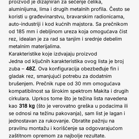
proizvod je dizajniran za sečenje čelika,
aluminijuma, lima i drugih metalnih profila. Često se
koristi u građevinarstvu, bravarskim radionicama,
auto-industriji i kod kućnih majstora. Sa prečnikom
od 185 mm i debljinom ureza koja omogućava čist
rez, idealan je za rad sa tanjim i srednje debelim
metalnim materijalima.
Karakteristike koje izdvajaju proizvod
Jedna od ključnih karakteristika ovog lista je broj
zuba –
48Z
. Ova konfiguracija obezbeđuje fin i
gladak rez, smanjujući potrebu za dodatnim
brušenjem. Prečnik rupe od 30 mm omogućava
kompatibilnost sa širokim spektrom Makita i drugih
cirkulara. Uprkos tome što je težina lista navedena
kao
318 kg
(što je verovatno greška u podacima ili
se odnosi na težinu pakovanja), sam list je lagan i
jednostavan za rukovanje. Obratite pažnju na
pravilnu montažu i korišćenje sa odgovarajućom
zaštitnom opremom za najbolje rezultate.