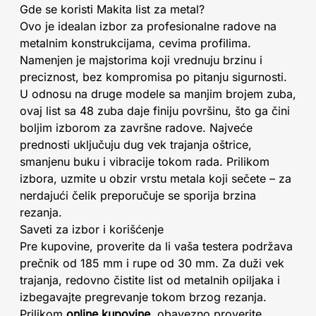
Gde se koristi Makita list za metal?
Ovo je idealan izbor za profesionalne radove na
metalnim konstrukcijama, cevima profilima.
Namenjen je majstorima koji vrednuju brzinu i
preciznost, bez kompromisa po pitanju sigurnosti.
U odnosu na druge modele sa manjim brojem zuba,
ovaj list sa 48 zuba daje finiju površinu, što ga čini
boljim izborom za završne radove. Najveće
prednosti uključuju dug vek trajanja oštrice,
smanjenu buku i vibracije tokom rada. Prilikom
izbora, uzmite u obzir vrstu metala koji sečete – za
nerdajući čelik preporučuje se sporija brzina
rezanja.
Saveti za izbor i korišćenje
Pre kupovine, proverite da li vaša testera podržava
prečnik od 185 mm i rupe od 30 mm. Za duži vek
trajanja, redovno čistite list od metalnih opiljaka i
izbegavajte pregrevanje tokom brzog rezanja.
Prilikom
online kupovine
, obavezno proverite