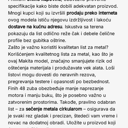
specifikacije kako biste dobili adekvatan proizvod.
Mnogi kupci koji su izvršili
prodaju preko interneta
ovog modela ističu njegovu izdržljivost i lakoću
dostave na kućnu adresu
. Iskustva sa terena
pokazuju da list odlično reže čak i debele čelične
profile bez gubitka oštrine.
Zašto je važno koristiti kvalitetan list za metal?
Korišćenjem kvalitetnog lista za metal, kao što je
ovaj Makita model, značajno smanjujete rizik od
oštećenja materijala i produžavate vek alata. Loši
listovi mogu dovesti do neravnih rezova,
pregrevanja testere i opasnosti po bezbednost.
Finih 48 zuba obezbeđuje manje naprezanje
motora i manju buku, što je posebno važno u
zatvorenim prostorima. Takođe, pravilno odabran
list – za
sečenje metala cirkularom
– osigurava da
je svaki rez gladak i precizan, štedeći vam vreme i
novac na dodatnoj obradi. Uložite u proizvod koji