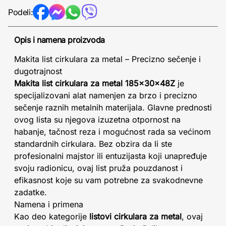
Podeli:
Opis i namena proizvoda
Makita list cirkulara za metal – Precizno sečenje i
dugotrajnost
Makita list cirkulara za metal 185x30x48Z
je
specijalizovani alat namenjen za brzo i precizno
sečenje raznih metalnih materijala. Glavne prednosti
ovog lista su njegova izuzetna otpornost na
habanje, tačnost reza i mogućnost rada sa većinom
standardnih cirkulara. Bez obzira da li ste
profesionalni majstor ili entuzijasta koji unapređuje
svoju radionicu, ovaj list pruža pouzdanost i
efikasnost koje su vam potrebne za svakodnevne
zadatke.
Namena i primena
Kao deo kategorije
listovi cirkulara za metal
, ovaj