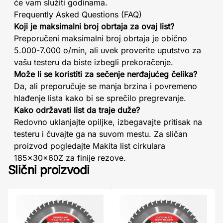
će vam služiti godinama.
Frequently Asked Questions (FAQ)
Koji je maksimalni broj obrtaja za ovaj list?
Preporučeni maksimalni broj obrtaja je obično
5.000-7.000 o/min, ali uvek proverite uputstvo za
vašu testeru da biste izbegli prekoračenje.
Može li se koristiti za sečenje nerđajućeg čelika?
Da, ali preporučuje se manja brzina i povremeno
hlađenje lista kako bi se sprečilo pregrevanje.
Kako održavati list da traje duže?
Redovno uklanjajte opiljke, izbegavajte pritisak na
testeru i čuvajte ga na suvom mestu. Za sličan
proizvod pogledajte Makita list cirkulara
185x30x60Z za finije rezove.
Slični proizvodi