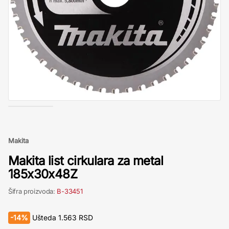
Makita
Makita list cirkulara za metal
185x30x48Z
Šifra proizvoda:
B-33451
-
14%
Ušteda
1.563
RSD