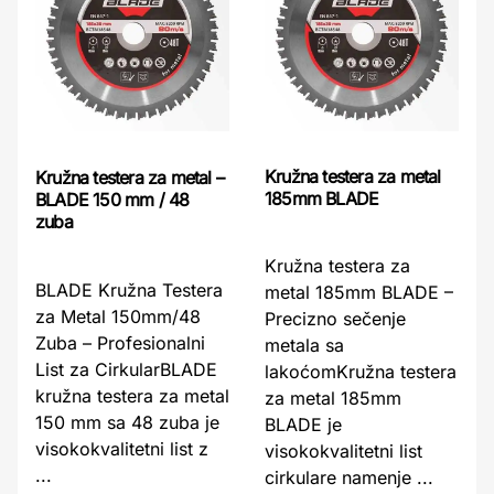
Kružna testera za metal
Kružna testera za metal –
185mm BLADE
BLADE 150 mm / 48
zuba
Kružna testera za
BLADE Kružna Testera
metal 185mm BLADE –
za Metal 150mm/48
Precizno sečenje
Zuba – Profesionalni
metala sa
List za CirkularBLADE
lakoćomKružna testera
kružna testera za metal
za metal 185mm
150 mm sa 48 zuba je
BLADE je
visokokvalitetni list z
visokokvalitetni list
...
cirkulare namenje ...