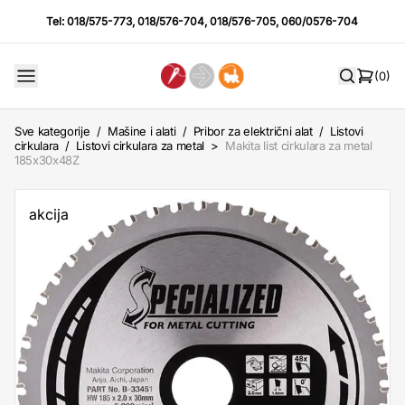
Tel:
018/575-773
,
018/576-704
,
018/576-705
,
060/0576-704
(0)
Sve kategorije
/
Mašine i alati
/
Pribor za električni alat
/
Listovi
cirkulara
/
Listovi cirkulara za metal
>
Makita list cirkulara za metal
185x30x48Z
akcija