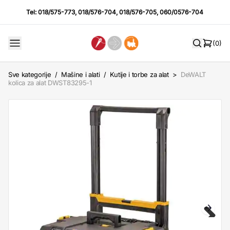
Tel:
018/575-773
,
018/576-704
,
018/576-705
,
060/0576-704
(0)
Sve kategorije
/
Mašine i alati
/
Kutije i torbe za alat
>
DeWALT
kolica za alat DWST83295-1