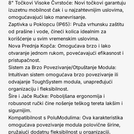
8" Točkovi Visoke Čvrstoće: Novi točkovi garantuju
izuzetnu mobilnost čak i u najzahtevnijim uslovima,
omogućavajući lako manevrisanje.
Zaptivka u Poklopcu (IP65): Pruža vrhunsku zaštitu
od prašine i vode, čineći kolica idealnim za
korišćenje u svim vremenskim uslovima.
Nova Prednja Kopča: Omogućava brzo i lako
otvaranje jednom rukom, povećavajući efikasnost i
pristupačnost.
Sistem za Brzo Povezivanje/Otpuštanje Modula:
Intuitivan sistem omogućava brzo povezivanje ili
odvajanje ToughSystem modula, unapređujući
organizaciju i fleksibilnost.
Šire i Jače Ručke: Poboljšana ergonomija i
robusnost ručki čine nošenje teškog tereta lakšim i
sigurnijim.
Kompatibilnost s PoluModulima: Ova karakteristika
omogućava povezivanje modula polovične širine,
pružajući dodatnu fleksibilnost u organizaciji.