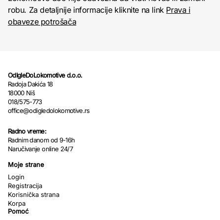
robu. Za detaljnije informacije kliknite na link
Prava i
obaveze potrošača
OdIgleDoLokomotive d.o.o.
Radoja Dakića 18
18000 Niš
018/575-773
office@odigledolokomotive.rs
Radno vreme:
Radnim danom od 9-16h
Naručivanje online 24/7
Moje strane
Login
Registracija
Korisnička strana
Korpa
Pomoć