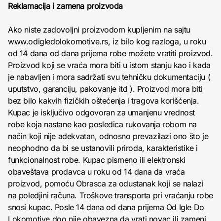
Reklamacija i zamena proizvoda
Ako niste zadovoljni proizvodom kupljenim na sajtu
www.odigledolokomotive.rs, iz bilo kog razloga, u roku
od 14 dana od dana prijema robe možete vratiti proizvod.
Proizvod koji se vraća mora biti u istom stanju kao i kada
je nabavljen i mora sadržati svu tehničku dokumentaciju (
uputstvo, garanciju, pakovanje itd ). Proizvod mora biti
bez bilo kakvih fizičkih oštećenja i tragova korišćenja.
Kupac je isključivo odgovoran za umanjenu vrednost
robe koja nastane kao posledica rukovanja robom na
način koji nije adekvatan, odnosno prevazilazi ono što je
neophodno da bi se ustanovili priroda, karakteristike i
funkcionalnost robe. Kupac pismeno ili elektronski
obaveštava prodavca u roku od 14 dana da vraća
proizvod, pomoću Obrasca za odustanak koji se nalazi
na poledjini računa. Troškove transporta pri vraćanju robe
snosi kupac. Posle 14 dana od dana prijema Od Igle Do
Lokomotive doo nije obavezna da vrati novac ili zameni