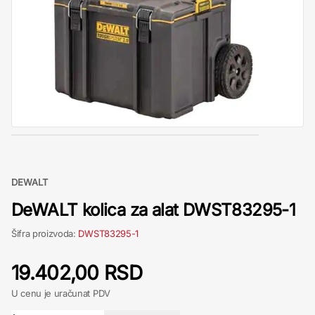
DEWALT
DeWALT kolica za alat DWST83295-1
Šifra proizvoda:
DWST83295-1
19.402,00 RSD
U cenu je uračunat PDV