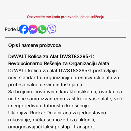
Obavestite me kada proizvod bude na sniženju
Podeli:
Opis i namena proizvoda
DeWALT Kolica za Alat DWST83295-1:
Revolucionarno Rešenje za Organizaciju Alata
DeWALT kolica za alat DWST83295-1 postavljaju
novi standard u organizaciji i prenosivosti alata za
profesionalce u svim industrijama.
Sa brojnim inovativnim karakteristikama, ova kolica
nude ne samo izvanrednu zaštitu za vaše alate, već
i neuporedivu udobnost u korišćenju.
Uklonjiva Ručka: Dizajnirana za jednostavno
rukovanje, ručka se može brzo ukloniti,
omogućavajući lakši pristup i transport.