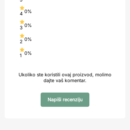
0%
4
0%
3
0%
2
0%
1
Ukoliko ste koristili ovaj proizvod, molimo
dajte vaš komentar.
Napiši recenziju