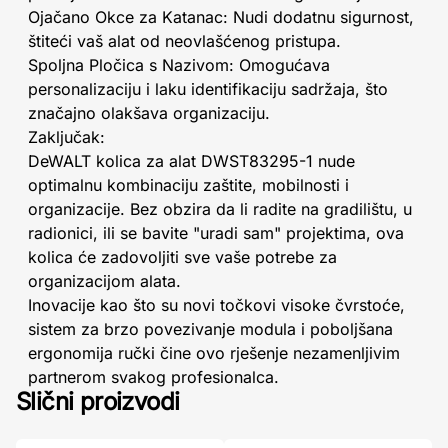
Ojačano Okce za Katanac: Nudi dodatnu sigurnost,
štiteći vaš alat od neovlašćenog pristupa.
Spoljna Pločica s Nazivom: Omogućava
personalizaciju i laku identifikaciju sadržaja, što
značajno olakšava organizaciju.
Zaključak:
DeWALT kolica za alat DWST83295-1 nude
optimalnu kombinaciju zaštite, mobilnosti i
organizacije. Bez obzira da li radite na gradilištu, u
radionici, ili se bavite "uradi sam" projektima, ova
kolica će zadovoljiti sve vaše potrebe za
organizacijom alata.
Inovacije kao što su novi točkovi visoke čvrstoće,
sistem za brzo povezivanje modula i poboljšana
ergonomija ručki čine ovo rješenje nezamenljivim
partnerom svakog profesionalca.
Slični proizvodi