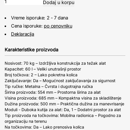
Vreme isporuke: 2 - 7 dana
Cena isporuke:
po cenovniku
Deklaracija
Karakteristike proizvoda
Nosivost: 70 kg – Izdržljiva konstrukcija za težak alat
Kapacitet: 60 l – Veliki unutrašnji prostor
Broj točkova: 2 – Lako pokretna kolica
Zaključavanje: Da – Mogućnost zaključavanja za sigurnost
Tip ručke: Metalna – Čvrsta i dugotrajna ručka
Širina proizvoda: 554 mm – Prostorna širina za alat
Visina proizvoda: 685 mm – Kompaktna visina za skladištenje
Dužina proizvoda: 500 mm – Praktična dužina za manevrisanje
Moduli - Duboka kutija za alat: Da, 1 – Dodatni prostor za alat
Tip proizvoda na točkovima: Mobilna radionica – Pogodno za
organizaciju na terenu
Na točkovima: Da – Lako prenosiva kolica