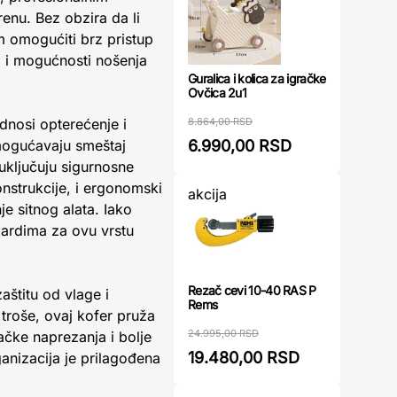
renu. Bez obzira da li
am omogućiti brz pristup
 i mogućnosti nošenja
Guralica i kolica za igračke
Ovčica 2u1
8.864,00 RSD
odnosi opterećenje i
6.990,00 RSD
gućavaju smeštaj
 uključuju sigurnosne
nstrukcije, i ergonomski
akcija
e sitnog alata. Iako
dardima za ovu vrstu
Rezač cevi 10-40 RAS P
aštitu od vlage i
Rems
 troše, ovaj kofer pruža
24.995,00 RSD
tačke naprezanja i bolje
19.480,00 RSD
anizacija je prilagođena