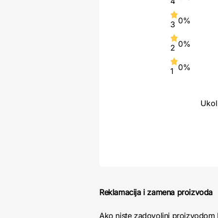
4
0%
3
0%
2
0%
1
Ukol
Reklamacija i zamena proizvoda
Ako niste zadovoljni proizvodom 