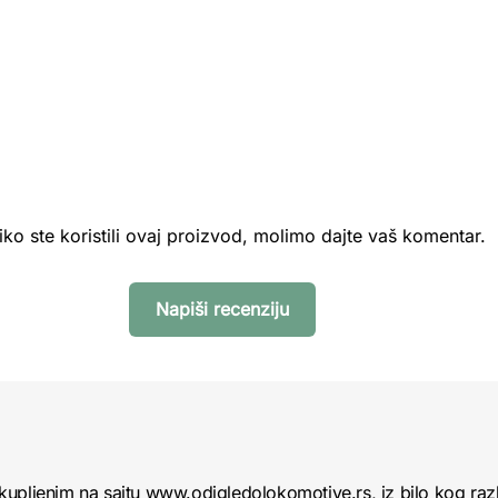
iko ste koristili ovaj proizvod, molimo dajte vaš komentar.
Napiši recenziju
kupljenim na sajtu www.odigledolokomotive.rs, iz bilo kog raz