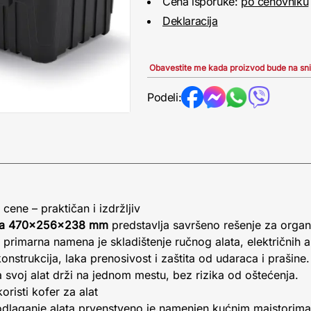
Cena isporuke:
po cenovniku
Deklaracija
Obavestite me kada proizvod bude na sn
Podeli:
 cene – praktičan i izdržljiv
nzija 470x256x238 mm
predstavlja savršeno rešenje za organ
primarna namena je skladištenje ručnog alata, električnih al
onstrukcija, laka prenosivost i zaštita od udaraca i prašine
a svoj alat drži na jednom mestu, bez rizika od oštećenja.
risti kofer za alat
 odlaganje alata prvenstveno je namenjen kućnim majstorima