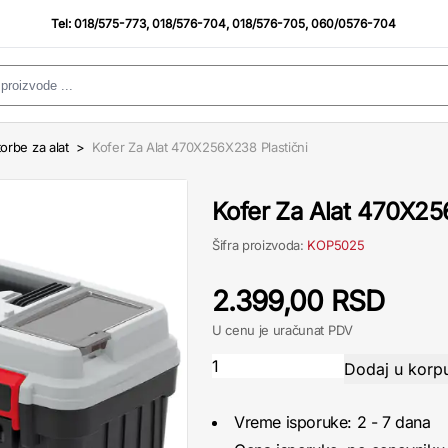
Tel:
018/575-773
,
018/576-704
,
018/576-705
,
060/0576-704
 torbe za alat
>
Kofer Za Alat 470X256X238 Plastični
Kofer Za Alat 470X25
Šifra proizvoda:
KOP5025
2.399,00 RSD
U cenu je uračunat PDV
Vreme isporuke: 2 - 7 dana