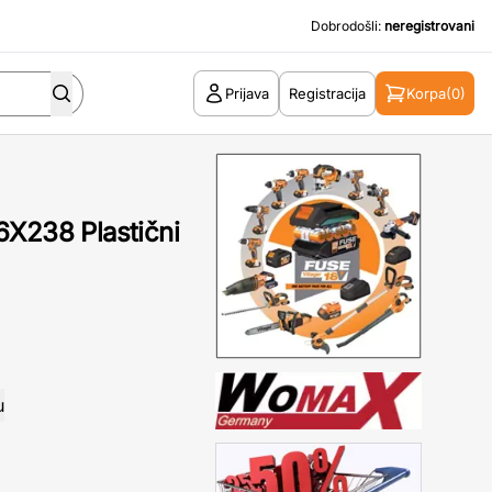
Dobrodošli:
neregistrovani
Prijava
Registracija
Korpa
(0)
6X238 Plastični