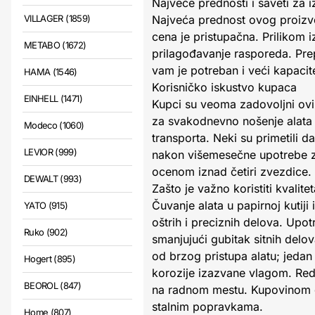
Najveće prednosti i saveti za 
VILLAGER (1859)
Najveća prednost ovog proizvod
cena je pristupačna. Prilikom 
METABO (1672)
prilagođavanje rasporeda. Prep
vam je potreban i veći kapacite
HAMA (1546)
Korisničko iskustvo kupaca
EINHELL (1471)
Kupci su veoma zadovoljni ovim
za svakodnevno nošenje alata 
Modeco (1060)
transporta. Neki su primetili d
LEVIOR (999)
nakon višemesečne upotrebe za
ocenom iznad četiri zvezdice.
DEWALT (993)
Zašto je važno koristiti kvalite
Čuvanje alata u papirnoj kutij
YATO (915)
oštrih i preciznih delova. Upo
Ruko (902)
smanjujući gubitak sitnih delo
od brzog pristupa alatu; jedan
Hogert (895)
korozije izazvane vlagom. Red
BEOROL (847)
na radnom mestu. Kupovinom do
stalnim popravkama.
Home (807)