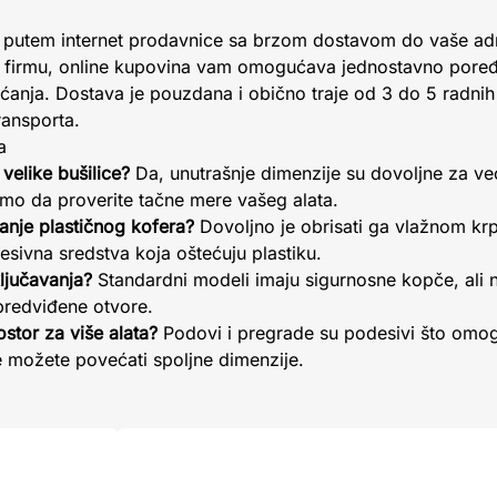
 putem internet prodavnice sa brzom dostavom do vaše adre
 za firmu, online kupovina vam omogućava jednostavno pore
ćanja. Dostava je pouzdana i obično traje od 3 do 5 radnih
ransporta.
a
velike bušilice?
Da, unutrašnje dimenzije su dovoljne za već
mo da proverite tačne mere vašeg alata.
vanje plastičnog kofera?
Dovoljno je obrisati ga vlažnom kr
sivna sredstva koja oštećuju plastiku.
ljučavanja?
Standardni modeli imaju sigurnosne kopče, ali 
predviđene otvore.
stor za više alata?
Podovi i pregrade su podesivi što omo
 možete povećati spoljne dimenzije.