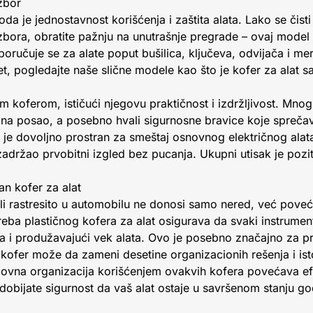
izbor
a je jednostavnost korišćenja i zaštita alata. Lako se čisti
izbora, obratite pažnju na unutrašnje pregrade – ovaj model
oručuje se za alate poput bušilica, ključeva, odvijača i me
t, pogledajte naše slične modele kao što je kofer za alat sa
 koferom, ističući njegovu praktičnost i izdržljivost. Mnog
na posao, a posebno hvali sigurnosne bravice koje spreča
a je dovoljno prostran za smeštaj osnovnog električnog alata
držao prvobitni izgled bez pucanja. Ukupni utisak je pozi
tan kofer za alat
i ili rastresito u automobilu ne donosi samo nered, već pove
treba plastičnog kofera za alat osigurava da svaki instrume
va i produžavajući vek alata. Ovo je posebno značajno za pr
 kofer može da zameni desetine organizacionih rešenja i ist
ovna organizacija korišćenjem ovakvih kofera povećava ef
bijate sigurnost da vaš alat ostaje u savršenom stanju g