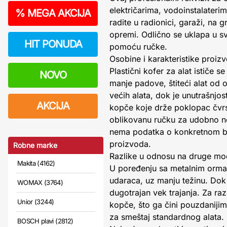
električarima, vodoinstalaterim
%
MEGA AKCIJA
radite u radionici, garaži, na 
opremi. Odlično se uklapa u s
HIT PONUDA
pomoću ručke.
Osobine i karakteristike proiz
Plastični kofer za alat ističe s
NOVO
manje padove, štiteći alat od 
većih alata, dok je unutrašnjos
AKCIJA
kopče koje drže poklopac čvrs
oblikovanu ručku za udobno noš
nema podatka o konkretnom bre
proizvoda.
Robne marke
Razlike u odnosu na druge mo
Makita (4162)
U poređenju sa metalnim ormari
udaraca, uz manju težinu. Dok s
WOMAX (3764)
dugotrajan vek trajanja. Za raz
Unior (3244)
kopče, što ga čini pouzdaniji
za smeštaj standardnog alata.
BOSCH plavi (2812)