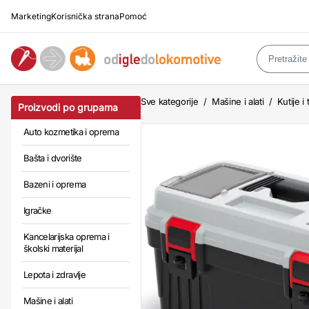
Marketing
Korisnička strana
Pomoć
Sve kategorije
/
Mašine i alati
/
Kutije i
Proizvodi po grupama
Auto kozmetika i oprema
Bašta i dvorište
Bazeni i oprema
Igračke
Kancelarijska oprema i
školski materijal
Lepota i zdravlje
Mašine i alati