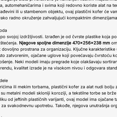
a, automehaničarima i svima koji redovno koriste alat na te
građevini ili u stambenom objektu, ovaj plastični kofer će v
vako radno okruženje zahvaljujući kompaktnim dimenzijama
voda
e po svojoj izdržljivosti. Izrađen je od čvrste plastike koja p
oštećenja.
Njegove spoljne dimenzije 470x256x238 mm
omo
t dovoljno prostrana za organizaciju. Ključne karakteristike
to zatvorenim, ojačane uglove koji povećavaju čvrstoću ko
enje. Neki modeli imaju pregrade koje olakšavaju sortiranj
ndu, kvalitet izrade je na visokom nivou i odgovara stan
dele
ćima ili mekim torbama, plastični kofer za alat nudi bolju z
u metalni modeli skloniji koroziji, a tekstilne torbe se brže
liku od jeftinih plastičnih varijanti, ovaj model ima ojačane 
m za svakodnevnu upotrebu. Takođe, njegova unutrašnja org