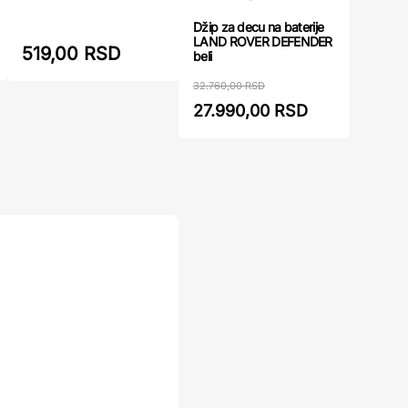
Džip za decu na baterije
LAND ROVER DEFENDER
519,00 RSD
523,00
beli
32.760,00 RSD
27.990,00 RSD