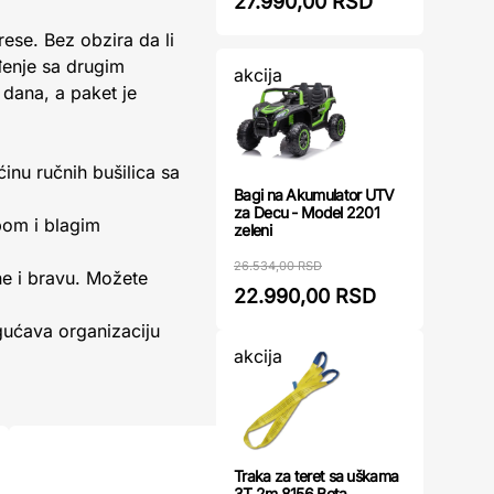
27.990,00 RSD
se. Bez obzira da li
đenje sa drugim
akcija
 dana, a paket je
inu ručnih bušilica sa
Bagi na Akumulator UTV
za Decu - Model 2201
pom i blagim
zeleni
26.534,00 RSD
ne i bravu. Možete
22.990,00 RSD
gućava organizaciju
akcija
Traka za teret sa uškama
3T 2m 8156 Beta