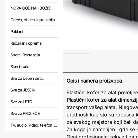
NOVA GODINA I BOŽIĆ
Odeća, obuća i galanterija
Pokloni
Računari i oprema
Sport i Rekreacija
Stan i kuća
Sve za bebe i decu
Opis i namena proizvoda
Sve za JESEN
Plastični kofer za alat povoljne
Plastični kofer za alat dime
Sve za LETO
transport vašeg alata. Njegova 
Sve za PROLEĆE
prednosti kao što su robusna k
za svakog majstora koji želi d
TV, audio, video, telefoni ...
Za koga je namenjen i gde se ko
Ovaj profesionalni rekvizit za