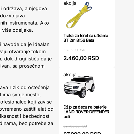
akcija
 i održava, a njegova
 dozvoljava
rnih instrumenata. Ako
 više odeljaka.
Traka za teret sa uškama
3T 2m 8156 Beta
i navode da je idealan
3.285,00 RSD
vaju otvaranje tokom
2.460,00 RSD
, dok drugi ističu da je
tivan, sa prosečnom
akcija
ćava rizik od oštećenja
nt ima svoje mesto,
ofesionalce koji zavise
Džip za decu na baterije
ovremeno zaštiti alat od
LAND ROVER DEFENDER
ikasnost i bezbednost
beli
odinama, bez potrebe za
32.760,00 RSD