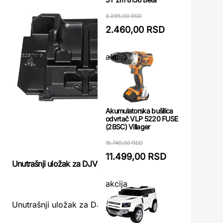
3.285,00 RSD
2.460,00 RSD
akcija
Akumulatorska bušilica
odvrtač VLP 5220 FUSE
(2BSC) Villager
15.749,00 RSD
11.499,00 RSD
Kutija za 
Unutrašnji uložak za DJV185 Makita
akcija
Kutija za
Unutrašnji uložak za DJV185 Makita ...
mm ...