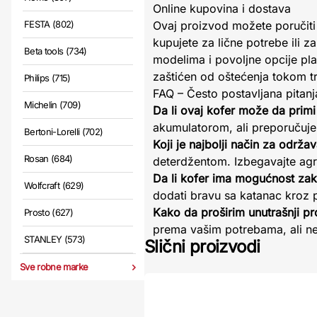
Online kupovina i dostava
FESTA (802)
Ovaj proizvod možete poručiti
kupujete za lične potrebe ili
Beta tools (734)
modelima i povoljne opcije pla
zaštićen od oštećenja tokom t
Philips (715)
FAQ – Često postavljana pitanj
Michelin (709)
Da li ovaj kofer može da primi 
akumulatorom, ali preporučuje
Bertoni-Lorelli (702)
Koji je najbolji način za održa
Rosan (684)
deterdžentom. Izbegavajte agre
Da li kofer ima mogućnost zak
Wolfcraft (629)
dodati bravu sa katanac kroz 
Kako da proširim unutrašnji pro
Prosto (627)
prema vašim potrebama, ali ne
STANLEY (573)
Slični proizvodi
Sve robne marke