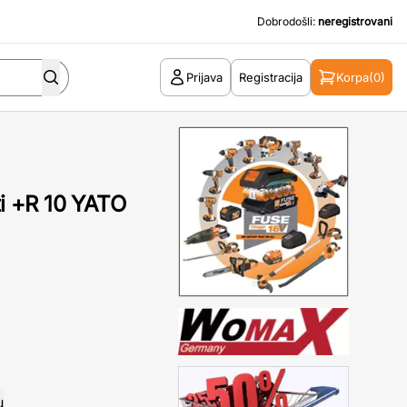
Dobrodošli:
neregistrovani
Prijava
Registracija
Korpa
(0)
ti +R 10 YATO