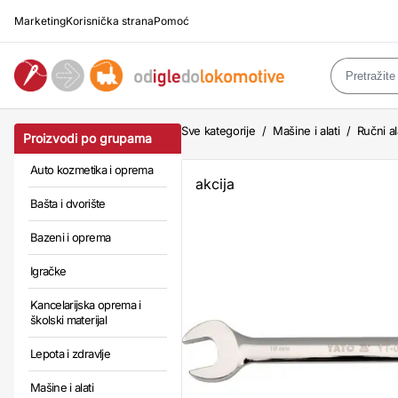
Marketing
Korisnička strana
Pomoć
Sve kategorije
/
Mašine i alati
/
Ručni al
Proizvodi po grupama
Auto kozmetika i oprema
akcija
Bašta i dvorište
Bazeni i oprema
Igračke
Kancelarijska oprema i
školski materijal
Lepota i zdravlje
Mašine i alati