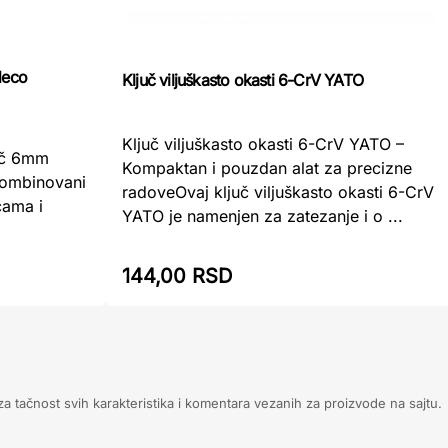
deco
Ključ viljuškasto okasti 6-CrV YATO
Ključ viljuškasto okasti 6-CrV YATO –
juč 6mm
Kompaktan i pouzdan alat za precizne
kombinovani
radoveOvaj ključ viljuškasto okasti 6-CrV
cama i
YATO je namenjen za zatezanje i o ...
144,00 RSD
 tačnost svih karakteristika i komentara vezanih za proizvode na sajtu.