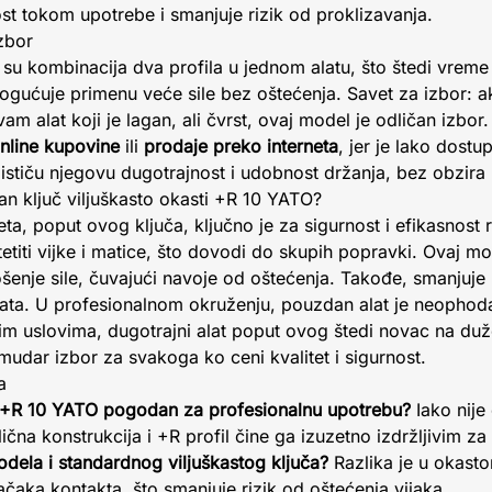
ost tokom upotrebe i smanjuje rizik od proklizavanja.
izbor
su kombinacija dva profila u jednom alatu, što štedi vreme i
gućuje primenu veće sile bez oštećenja. Savet za izbor: ak
vam alat koji je lagan, ali čvrst, ovaj model je odličan izbor
nline kupovine
ili
prodaje preko interneta
, jer je lako dost
 ističu njegovu dugotrajnost i udobnost držanja, bez obzira
etan ključ viljuškasto okasti +R 10 YATO?
eta, poput ovog ključa, ključno je za sigurnost i efikasnost 
tetiti vijke i matice, što dovodi do skupih popravki. Ovaj m
nje sile, čuvajući navoje od oštećenja. Takođe, smanjuje 
ata. U profesionalnom okruženju, pouzdan alat je neophod
nim uslovima, dugotrajni alat poput ovog štedi novac na duž
udar izbor za svakoga ko ceni kvalitet i sigurnost.
a
sti +R 10 YATO pogodan za profesionalnu upotrebu?
Iako nije
ična konstrukcija i +R profil čine ga izuzetno izdržljivim z
dela i standardnog viljuškastog ključa?
Razlika je u okasto
čaka kontakta, što smanjuje rizik od oštećenja vijaka.