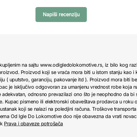
Napiši recenziju
kupljenim na sajtu www.odigledolokomotive.rs, iz bilo kog raz
roizvod. Proizvod koji se vraća mora biti u istom stanju kao i 
u ( uputstvo, garanciju, pakovanje itd ). Proizvod mora biti bez
upac je isključivo odgovoran za umanjenu vrednost robe koja 
e adekvatan, odnosno prevazilazi ono što je neophodno da bi se
obe. Kupac pismeno ili elektronski obaveštava prodavca u roku
anak koji se nalazi na poledjini računa. Troškove transporta 
jema Od Igle Do Lokomotive doo nije obavezna da vrati novac 
nk
Prava i obaveze potrošača