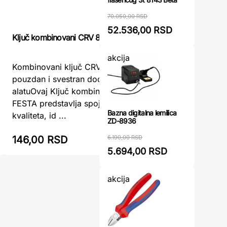
70.050,00 RSD
52.536,00 RSD
Ključ kombinovani CRV 8mm FESTA
Ključ oka
akcija
Kombinovani ključ CRV 8mm FESTA –
Ključ oka
pouzdan i svestran dodatak vašem
TOPEX – 
alatuOvaj Ključ kombinovani CRV 8mm
precizne 
FESTA predstavlja spoj funkcije i
viljuškas
Bazna digitalna lemilica
kvaliteta, id ...
odvrtanje 
ZD-8936
6.190,00 RSD
146,00 RSD
229,00
5.694,00 RSD
akcija