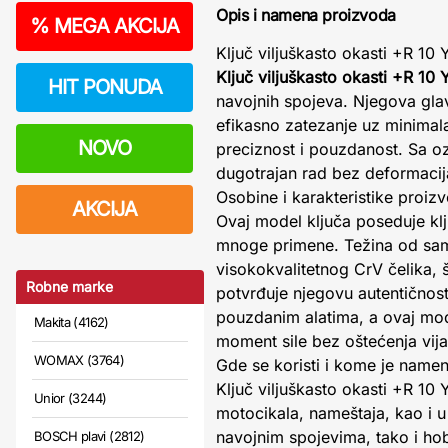
Opis i namena proizvoda
%
MEGA AKCIJA
Ključ viljuškasto okasti +R 10
Ključ viljuškasto okasti +R 10
HIT PONUDA
navojnih spojeva. Njegova glav
efikasno zatezanje uz minimala
NOVO
preciznost i pouzdanost. Sa o
dugotrajan rad bez deformacij
Osobine i karakteristike proiz
AKCIJA
Ovaj model ključa poseduje kl
mnoge primene. Težina od s
visokokvalitetnog CrV čelika, 
Robne marke
potvrđuje njegovu autentičnost
pouzdanim alatima, a ovaj mod
Makita (4162)
moment sile bez oštećenja vija
WOMAX (3764)
Gde se koristi i kome je name
Ključ viljuškasto okasti +R 10
Unior (3244)
motocikala, nameštaja, kao i 
navojnim spojevima, tako i hob
BOSCH plavi (2812)