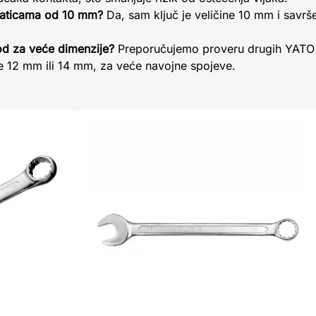
 maticama od 10 mm?
Da, sam ključ je veličine 10 mm i savršen
od za veće dimenzije?
Preporučujemo proveru drugih YATO 
 je 12 mm ili 14 mm, za veće navojne spojeve.