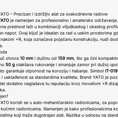
 YATO – Precizan i izdržljiv alat za svakodnevne radove
 YATO
je namenjen za profesionalno i amatersko održavanje
na prednost leži u kombinaciji viljuškastog i okastog profi
n napor. Ovaj ključ je idealan za rad u uskim prostorima g
znakom +R, koja označava pojačanu konstrukciju, nudi doda
a.
voda
juč otvora
10 mm
i dužinu od
159 mm
, što ga čini kompak
amo
50 g
olakšava rukovanje i smanjuje zamor pri dužoj upot
što garantuje otpornost na koroziju i habanje. Simbol
IT-019
 i usklađenost sa standardima kvaliteta. Brend YATO je pozn
el dodatno naglašava tu reputaciju kroz inovativni +R diza
ka.
njen?
 YATO koristi se u auto-mehaničarskim radionicama, za popr
u kućnim radionicama. Namenjen je kako profesionalcima k
istima koji traže dugotrajan alat. Razlika u odnosu na stan