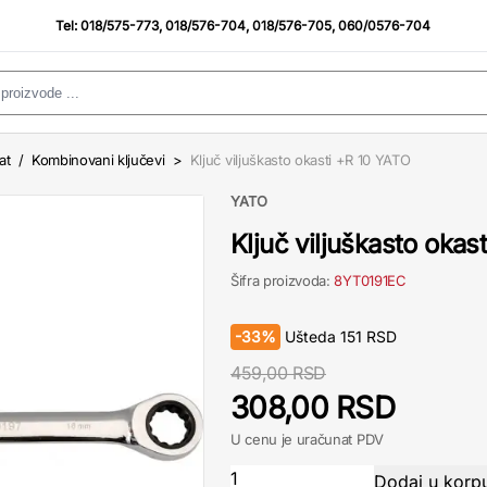
Tel:
018/575-773
,
018/576-704
,
018/576-705
,
060/0576-704
at
/
Kombinovani ključevi
>
Ključ viljuškasto okasti +R 10 YATO
YATO
Ključ viljuškasto okas
Šifra proizvoda:
8YT0191EC
-
33%
Ušteda
151
RSD
459,00 RSD
308,00 RSD
U cenu je uračunat PDV