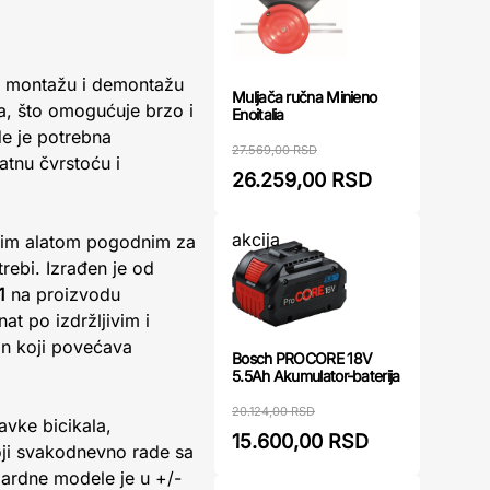
, montažu i demontažu
Muljača ručna Minieno
la, što omogućuje brzo i
Enoitalia
de je potrebna
27.569,00 RSD
tnu čvrstoću i
26.259,00 RSD
akcija
tnim alatom pogodnim za
rebi. Izrađen je od
1
na proizvodu
at po izdržljivim i
jn koji povećava
Bosch PROCORE 18V
5.5Ah Akumulator-baterija
20.124,00 RSD
avke bicikala,
15.600,00 RSD
oji svakodnevno rade sa
dardne modele je u +/-