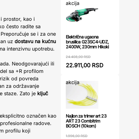
akcija
 prostor, kao i
o često radite sa
. Preporučuje se i za one
Električna ugaona
upan uz
dostavu na kućnu
brusilica G23SC4-UDZ,
2400W, 230mm Hikoki
 na intenzivnu upotrebu.
24.408,00 RSD
rada. Neodgovarajući ili
22.911,00 RSD
odel sa +R profilom
rizik od povreda
akcija
an za održavanje
e staze. Zato je
ključ
 eksplicitno označen kao
Najlon za trimer art 23
ART 23 Combitrim
a profesionalne radove.
BOSCH (10kom)
m profilu koji
1.996,00 RSD