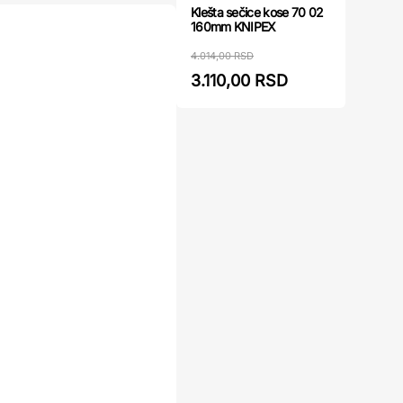
Klešta sečice kose 70 02
160mm KNIPEX
4.014,00 RSD
3.110,00 RSD