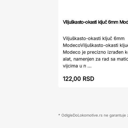
Viljuškasto-okasti ključ 6mm Mo
Viljuškasto-okasti ključ 6mm
ModecoViljuškasto-okasti kl
Modeco je precizno izrađen 
alat, namenjen za rad sa mati
vijcima u n ...
122,00 RSD
* OdIgleDoLokomotive.rs ne garantuje za