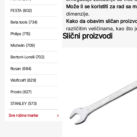
Može li se koristiti za rad sa
FESTA (802)
dimenzije.
Kako da obavim sličan proizv
Beta tools (734)
različitim veličinama, kao što
Philips (715)
Slični proizvodi
Michelin (709)
Bertoni-Lorelli (702)
Rosan (684)
Wolfcraft (629)
Prosto (627)
STANLEY (573)
Sve robne marke