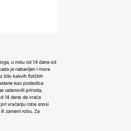
loga, u roku od 14 dana od
kada je nabavljen i mora
 bilo kakvih fizičkih
nastane kao posledica
 ustanovili priroda,
 od 14 dana da vraća
pri vraćanju robe snosi
ili zameni robu. Za