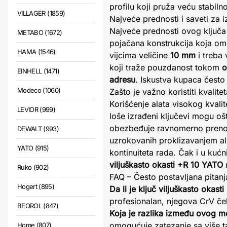
profilu koji pruža veću stabiln
VILLAGER (1859)
Najveće prednosti i saveti za 
Najveće prednosti ovog ključa 
METABO (1672)
pojačana konstrukcija koja omo
HAMA (1546)
vijcima veličine
10 mm
i treba 
koji traže pouzdanost tokom
o
EINHELL (1471)
adresu
. Iskustva kupaca često
Modeco (1060)
Zašto je važno koristiti kvalit
Korišćenje alata visokog kvalit
LEVIOR (999)
loše izrađeni ključevi mogu oš
obezbeđuje ravnomerno prenoše
DEWALT (993)
uzrokovanih proklizavanjem al
YATO (915)
kontinuiteta rada. Čak i u kuć
viljuškasto okasti +R 10 YATO
m
Ruko (902)
FAQ – Često postavljana pitanj
Hogert (895)
Da li je ključ viljuškasto oka
profesionalan, njegova CrV čel
BEOROL (847)
Koja je razlika između ovog mo
omogućuje zatezanje sa više ta
Home (807)