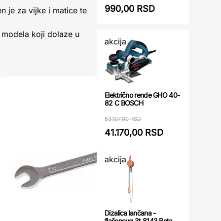
990,00 RSD
 je za vijke i matice te
modela koji dolaze u
akcija
Električno rende GHO 40-
82 C BOSCH
53.107,00 RSD
41.170,00 RSD
akcija
Dizalica lančana -
flašencug 3t 8143 Beta