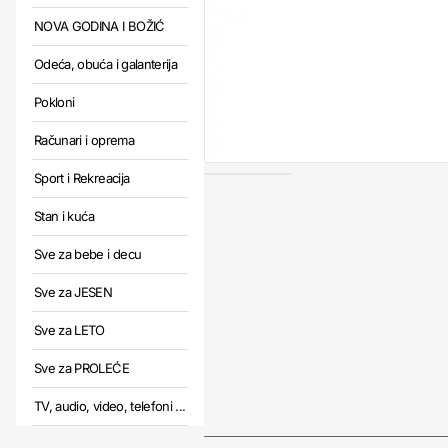
NOVA GODINA I BOŽIĆ
Odeća, obuća i galanterija
Pokloni
Računari i oprema
Sport i Rekreacija
Stan i kuća
Sve za bebe i decu
Sve za JESEN
Sve za LETO
Sve za PROLEĆE
TV, audio, video, telefoni ...