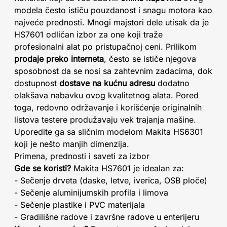
modela često ističu pouzdanost i snagu motora kao
najveće prednosti. Mnogi majstori dele utisak da je
HS7601 odličan izbor za one koji traže
profesionalni alat po pristupačnoj ceni. Prilikom
prodaje preko interneta
, često se ističe njegova
sposobnost da se nosi sa zahtevnim zadacima, dok
dostupnost
dostave na kućnu adresu
dodatno
olakšava nabavku ovog kvalitetnog alata. Pored
toga, redovno održavanje i korišćenje originalnih
listova testere produžavaju vek trajanja mašine.
Uporedite ga sa sličnim modelom Makita HS6301
koji je nešto manjih dimenzija.
Primena, prednosti i saveti za izbor
Gde se koristi?
Makita HS7601 je idealan za:
- Sečenje drveta (daske, letve, iverica, OSB ploče)
- Sečenje aluminijumskih profila i limova
- Sečenje plastike i PVC materijala
- Gradilišne radove i završne radove u enterijeru