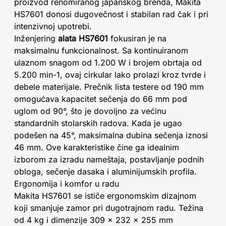
proizvod renomiranog japanskog brenda, Makita
HS7601 donosi dugovečnost i stabilan rad čak i pri
intenzivnoj upotrebi.
Inženjering
alata HS7601
fokusiran je na
maksimalnu funkcionalnost. Sa kontinuiranom
ulaznom snagom od 1.200 W i brojem obrtaja od
5.200 min-1, ovaj cirkular lako prolazi kroz tvrde i
debele materijale. Prečnik lista testere od 190 mm
omogućava kapacitet sečenja do 66 mm pod
uglom od 90°, što je dovoljno za većinu
standardnih stolarskih radova. Kada je ugao
podešen na 45°, maksimalna dubina sečenja iznosi
46 mm. Ove karakteristike čine ga idealnim
izborom za izradu nameštaja, postavljanje podnih
obloga, sečenje dasaka i aluminijumskih profila.
Ergonomija i komfor u radu
Makita HS7601 se ističe ergonomskim dizajnom
koji smanjuje zamor pri dugotrajnom radu. Težina
od 4 kg i dimenzije 309 x 232 x 255 mm