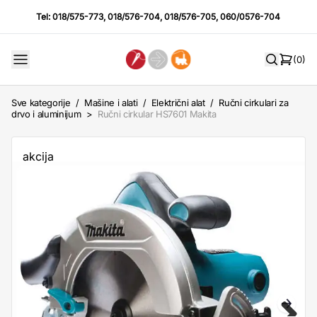
Tel:
018/575-773
,
018/576-704
,
018/576-705
,
060/0576-704
(0)
Sve kategorije
/
Mašine i alati
/
Električni alat
/
Ručni cirkulari za
drvo i aluminijum
>
Ručni cirkular HS7601 Makita
akcija