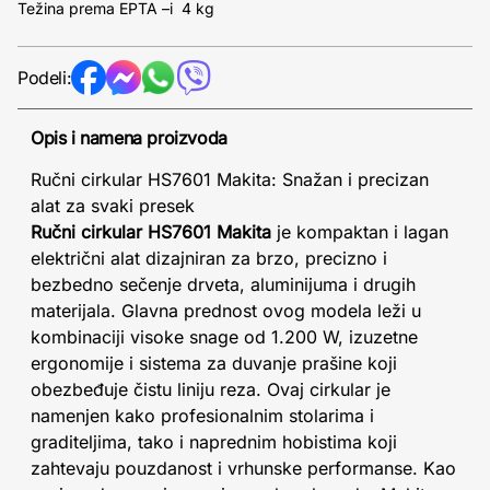
Težina prema EPTA –i 4 kg
Podeli:
Opis i namena proizvoda
Ručni cirkular HS7601 Makita: Snažan i precizan
alat za svaki presek
Ručni cirkular HS7601 Makita
je kompaktan i lagan
električni alat dizajniran za brzo, precizno i
bezbedno sečenje drveta, aluminijuma i drugih
materijala. Glavna prednost ovog modela leži u
kombinaciji visoke snage od 1.200 W, izuzetne
ergonomije i sistema za duvanje prašine koji
obezbeđuje čistu liniju reza. Ovaj cirkular je
namenjen kako profesionalnim stolarima i
graditeljima, tako i naprednim hobistima koji
zahtevaju pouzdanost i vrhunske performanse. Kao