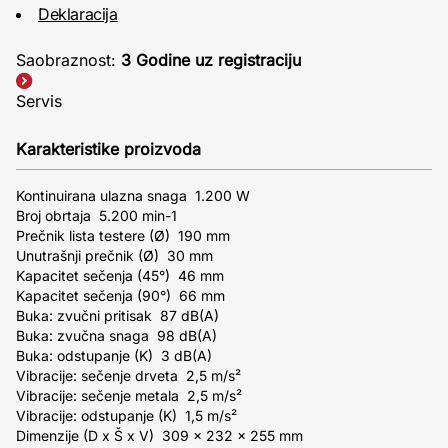
Deklaracija
Saobraznost:
3 Godine uz registraciju
Servis
Karakteristike proizvoda
Kontinuirana ulazna snaga 1.200 W
Broj obrtaja 5.200 min-1
Prečnik lista testere (Ø) 190 mm
Unutrašnji prečnik (Ø) 30 mm
Kapacitet sečenja (45°) 46 mm
Kapacitet sečenja (90°) 66 mm
Buka: zvučni pritisak 87 dB(A)
Buka: zvučna snaga 98 dB(A)
Buka: odstupanje (K) 3 dB(A)
Vibracije: sečenje drveta 2,5 m/s²
Vibracije: sečenje metala 2,5 m/s²
Vibracije: odstupanje (K) 1,5 m/s²
Dimenzije (D x Š x V) 309 x 232 x 255 mm