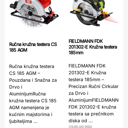
FIELDMANN FDK
Ručna kružna testera CS
201302-E Kružna testera
185 AGM
185mm
FIELDMANN FDK
Ručna kružna testera
201302-E Kružna
CS 185 AGM –
testera 185mm –
Pouzdana i Snažna za
Precizan Ručni Cirkular
Drvo i
za Drvo i
AluminijumRučna
AluminijumFIELDMANN
kružna testera CS 185
FDK 201302-E kružna
AGM namenjena je
testera sa prečnikom
kućnim majstorima i
diska od ...
ljubiteljima ...
7.535,00 RSD