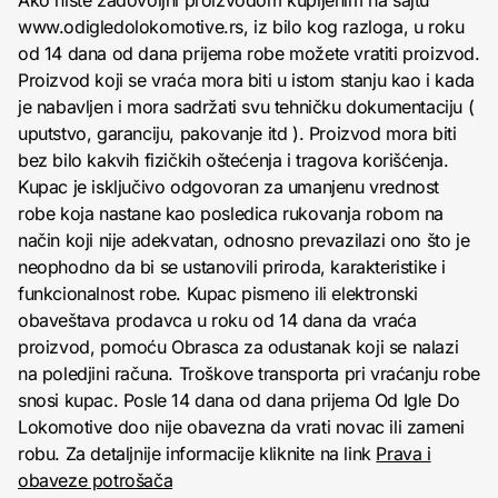
www.odigledolokomotive.rs, iz bilo kog razloga, u roku
od 14 dana od dana prijema robe možete vratiti proizvod.
Proizvod koji se vraća mora biti u istom stanju kao i kada
je nabavljen i mora sadržati svu tehničku dokumentaciju (
uputstvo, garanciju, pakovanje itd ). Proizvod mora biti
bez bilo kakvih fizičkih oštećenja i tragova korišćenja.
Kupac je isključivo odgovoran za umanjenu vrednost
robe koja nastane kao posledica rukovanja robom na
način koji nije adekvatan, odnosno prevazilazi ono što je
neophodno da bi se ustanovili priroda, karakteristike i
funkcionalnost robe. Kupac pismeno ili elektronski
obaveštava prodavca u roku od 14 dana da vraća
proizvod, pomoću Obrasca za odustanak koji se nalazi
na poledjini računa. Troškove transporta pri vraćanju robe
snosi kupac. Posle 14 dana od dana prijema Od Igle Do
Lokomotive doo nije obavezna da vrati novac ili zameni
robu. Za detaljnije informacije kliknite na link
Prava i
obaveze potrošača