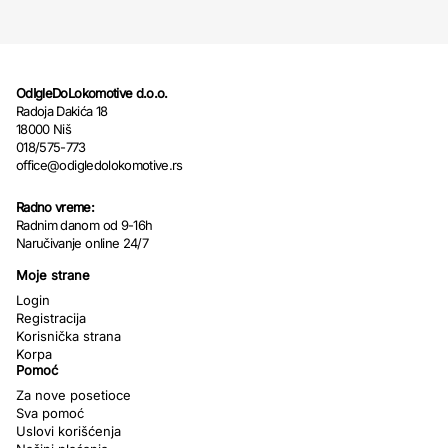
OdIgleDoLokomotive d.o.o.
Radoja Dakića 18
18000 Niš
018/575-773
office@odigledolokomotive.rs
Radno vreme:
Radnim danom od 9-16h
Naručivanje online 24/7
Moje strane
Login
Registracija
Korisnička strana
Korpa
Pomoć
Za nove posetioce
Sva pomoć
Uslovi korišćenja