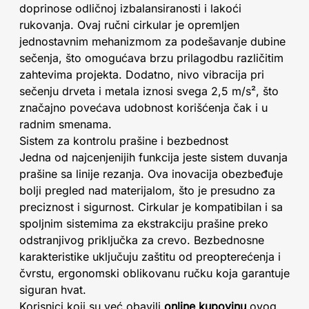
doprinose odličnoj izbalansiranosti i lakoći
rukovanja. Ovaj ručni cirkular je opremljen
jednostavnim mehanizmom za podešavanje dubine
sečenja, što omogućava brzu prilagodbu različitim
zahtevima projekta. Dodatno, nivo vibracija pri
sečenju drveta i metala iznosi svega 2,5 m/s², što
značajno povećava udobnost korišćenja čak i u
radnim smenama.
Sistem za kontrolu prašine i bezbednost
Jedna od najcenjenijih funkcija jeste sistem duvanja
prašine sa linije rezanja. Ova inovacija obezbeđuje
bolji pregled nad materijalom, što je presudno za
preciznost i sigurnost. Cirkular je kompatibilan i sa
spoljnim sistemima za ekstrakciju prašine preko
odstranjivog priključka za crevo. Bezbednosne
karakteristike uključuju zaštitu od preopterećenja i
čvrstu, ergonomski oblikovanu ručku koja garantuje
siguran hvat.
Korisnici koji su već obavili
online kupovinu
ovog