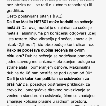
bez obzira da li se radi o kućnom renoviranju ili
gradilištu.
Često postavljana pitanja (FAQ)
Da li se Makita HS7601 može koristiti za sečenje
metala?
Da, ovaj model je dizajniran za sečenje
metala i aluminijuma pri korišćenju odgovarajućeg
lista testere. Nivo vibracija pri sečenju metala je
nizak (2,5 m/s²), što obezbeđuje kontrolisan rez.
Kako se podešava dubina sečenja na ovom
cirkularu?
Dubina sečenja se podešava pomoću
jednostavnog mehanizma – okretanjem poluge sa
strane alata i pomeranjem osnove. Maksimalna
dubina do 66 mm postiže se pod uglom od 90°.
Da li je cirkular kompatibilan sa usisivačem za
prašinu?
Da, poseduje odstranjivi priključak za
crevo koji omogućava direktno povezivanje sa
većinom standardnih usisivača, čime se značajno
smanjuje količina prašine u radnom prostoru.