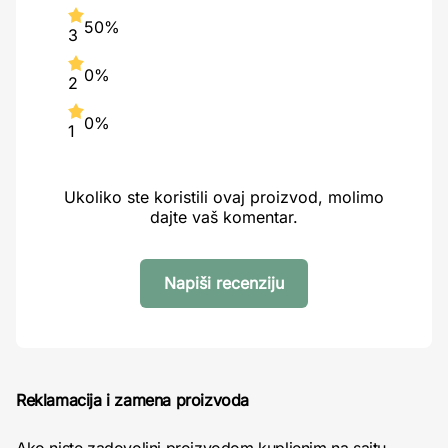
50%
3
0%
2
0%
1
Ukoliko ste koristili ovaj proizvod, molimo
dajte vaš komentar.
Napiši recenziju
Reklamacija i zamena proizvoda
Ako niste zadovoljni proizvodom kupljenim na sajtu