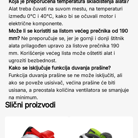
Koja je preporučena temperatura skladištenja alata?
Alat treba čuvati na suvom mestu, na temperaturi
između 0°C i 40°C, kako bi se očuvali motor i
električne komponente.
Može li se koristiti sa listom većeg prečnika od 190
mm?
Ne preporučuje se, jer je gornji i donji štitnik
alata prilagođen upravo za listove prečnika 190
mm. Korišćenje većeg lista može oštetiti alat i
ugroziti bezbednost.
Kako se isključuje funkcija duvanja prašine?
Funkcija duvanja prašine se ne može isključiti, ali
ako se poveže usisivač, većina prašine će biti
usisana, a preostala količina ventilatora se smanjuje
na minimum.
Slični proizvodi