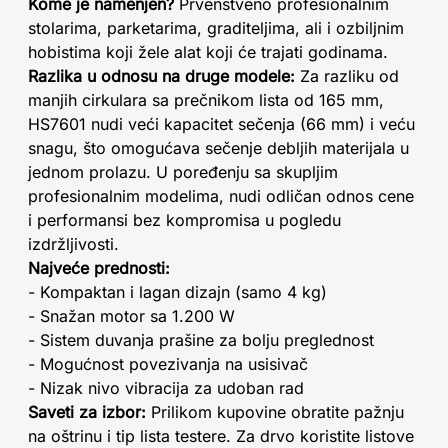
Kome je namenjen?
Prvenstveno profesionalnim
stolarima, parketarima, graditeljima, ali i ozbiljnim
hobistima koji žele alat koji će trajati godinama.
Razlika u odnosu na druge modele:
Za razliku od
manjih cirkulara sa prečnikom lista od 165 mm,
HS7601 nudi veći kapacitet sečenja (66 mm) i veću
snagu, što omogućava sečenje debljih materijala u
jednom prolazu. U poređenju sa skupljim
profesionalnim modelima, nudi odličan odnos cene
i performansi bez kompromisa u pogledu
izdržljivosti.
Najveće prednosti:
- Kompaktan i lagan dizajn (samo 4 kg)
- Snažan motor sa 1.200 W
- Sistem duvanja prašine za bolju preglednost
- Mogućnost povezivanja na usisivač
- Nizak nivo vibracija za udoban rad
Saveti za izbor:
Prilikom kupovine obratite pažnju
na oštrinu i tip lista testere. Za drvo koristite listove