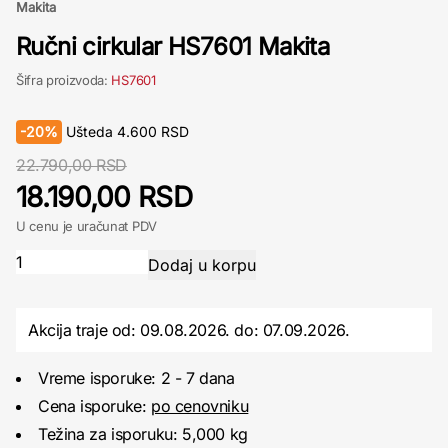
Makita
Ručni cirkular HS7601 Makita
Šifra proizvoda:
HS7601
-
20%
Ušteda
4.600
RSD
22.790,00 RSD
18.190,00 RSD
U cenu je uračunat PDV
Akcija traje od: 09.08.2026.
do:
07.09.2026.
Vreme isporuke: 2 - 7 dana
Cena isporuke:
po cenovniku
Težina za isporuku: 5,000 kg