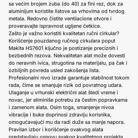
sa većim brojem zuba (do 40) za fini rez, dok za
aluminijum koristite listove sa vrhovima od tvrdog
metala. Redovno čistite ventilacione otvore i
proveravajte ispravnost ugljene četkice.
Zašto je važno koristiti kvalitetan ručni cirkular?
Korišćenje pouzdanog ručnog cirkulara poput
Makita HS7601 ključno je postizanje preciznih i
bezbednih rezova. Nekvalitetan alat može dovesti
do neravnih ivica, strugotina na materijalu, pa čak i
ozbiljnih povreda usled zakošenja lista.
Profesionalni nivo izrade garantuje stabilnost tokom
rada, čime se smanjuje rizik od povratnog udara.
Ulaganje u vrhunski električni alat štedi vreme i
novac, jer eliminiše potrebu za čestim popravkama
i zamenom alata. Osim toga, smanjenje nivoa
vibracije i buke doprinosi zdravlju korisnika,
omogućavajući mu da radi duže sa manje napora.
Pravilan izbor i korišćenje ovakvog alata
predstavljaju osnovu svakog kvalitetnog projekta,