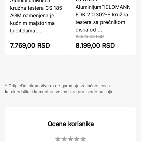
AluminijumRučna
AluminijumFIELDMANN
kružna testera CS 185
FDK 201302-E kružna
AGM namenjena je
testera sa prečnikom
kućnim majstorima i
diska od ...
ljubiteljima ...
10.943,00 RSD
7.769,00 RSD
8.199,00 RSD
* OdIgleDoLokomotive.rs ne garantuje za tačnost svih
karakteristika i komentara vezanih za proizvode na sajtu.
Ocene korisnika