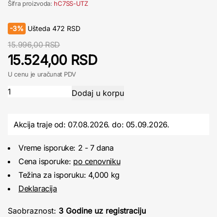
Šifra proizvoda:
hC7SS-UTZ
-
3%
Ušteda
472
RSD
15.996,00 RSD
15.524,00 RSD
U cenu je uračunat PDV
Akcija traje od: 07.08.2026.
do:
05.09.2026.
Vreme isporuke: 2 - 7 dana
Cena isporuke:
po cenovniku
Težina za isporuku: 4,000 kg
Deklaracija
Saobraznost:
3 Godine uz registraciju