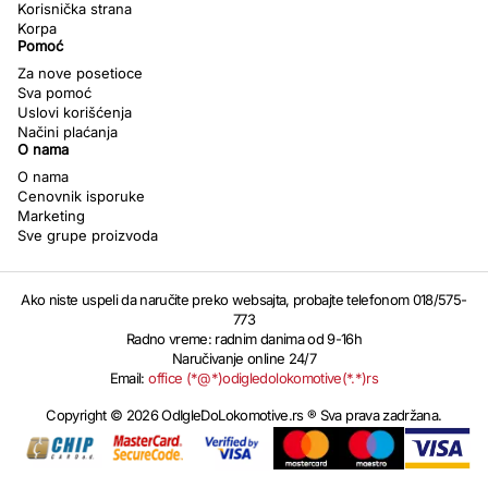
Korisnička strana
Korpa
Pomoć
Za nove posetioce
Sva pomoć
Uslovi korišćenja
Načini plaćanja
O nama
O nama
Cenovnik isporuke
Marketing
Sve grupe proizvoda
Ako niste uspeli da naručite preko websajta, probajte telefonom 018/575-
773
Radno vreme: radnim danima od 9-16h
Naručivanje online 24/7
Email:
office (*@*)odigledolokomotive(*.*)rs
Copyright © 2026 OdIgleDoLokomotive.rs ® Sva prava zadržana.