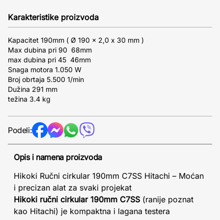
Karakteristike proizvoda
Kapacitet 190mm ( Ø 190 x 2,0 x 30 mm )
Max dubina pri 90 68mm
max dubina pri 45 46mm
Snaga motora 1.050 W
Broj obrtaja 5.500 1/min
Dužina 291 mm
težina 3.4 kg
Podeli:
Opis i namena proizvoda
Hikoki Ručni cirkular 190mm C7SS Hitachi – Moćan
i precizan alat za svaki projekat
Hikoki ručni cirkular 190mm C7SS
(ranije poznat
kao Hitachi) je kompaktna i lagana testera