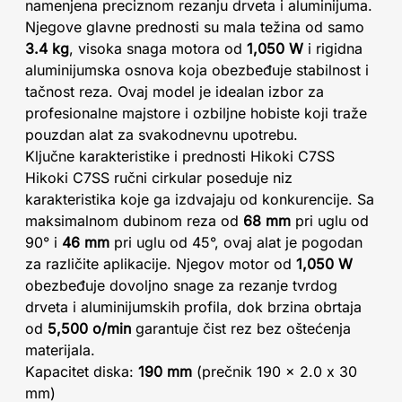
namenjena preciznom rezanju drveta i aluminijuma.
Njegove glavne prednosti su mala težina od samo
3.4 kg
, visoka snaga motora od
1,050 W
i rigidna
aluminijumska osnova koja obezbeđuje stabilnost i
tačnost reza. Ovaj model je idealan izbor za
profesionalne majstore i ozbiljne hobiste koji traže
pouzdan alat za svakodnevnu upotrebu.
Ključne karakteristike i prednosti Hikoki C7SS
Hikoki C7SS ručni cirkular poseduje niz
karakteristika koje ga izdvajaju od konkurencije. Sa
maksimalnom dubinom reza od
68 mm
pri uglu od
90° i
46 mm
pri uglu od 45°, ovaj alat je pogodan
za različite aplikacije. Njegov motor od
1,050 W
obezbeđuje dovoljno snage za rezanje tvrdog
drveta i aluminijumskih profila, dok brzina obrtaja
od
5,500 o/min
garantuje čist rez bez oštećenja
materijala.
Kapacitet diska:
190 mm
(prečnik 190 x 2.0 x 30
mm)