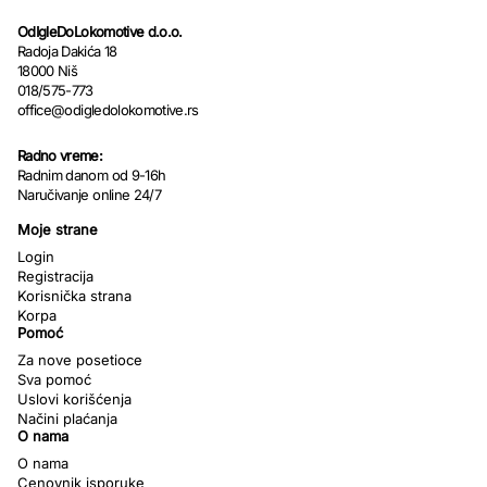
OdIgleDoLokomotive d.o.o.
Radoja Dakića 18
18000 Niš
018/575-773
office@odigledolokomotive.rs
Radno vreme:
Radnim danom od 9-16h
Naručivanje online 24/7
Moje strane
Login
Registracija
Korisnička strana
Korpa
Pomoć
Za nove posetioce
Sva pomoć
Uslovi korišćenja
Načini plaćanja
O nama
O nama
Cenovnik isporuke