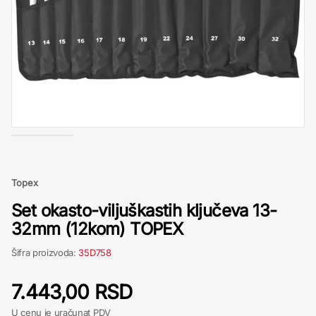
Topex
Set okasto-viljuškastih ključeva 13-
32mm (12kom) TOPEX
Šifra proizvoda:
35D758
7.443,00 RSD
U cenu je uračunat PDV