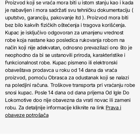
Proizvod koji se vraća mora biti u istom stanju kao i kada
je nabavljen i mora sadržati svu tehničku dokumentaciju (
uputstvo, garanciju, pakovanje itd ). Proizvod mora biti
bez bilo kakvih fizičkih oštećenja i tragova korišćenja.
Kupac je isključivo odgovoran za umanjenu vrednost
robe koja nastane kao posledica rukovanja robom na
način koji nije adekvatan, odnosno prevazilazi ono što je
neophodno da bi se ustanovili priroda, karakteristike i
funkcionalnost robe. Kupac pismeno ili elektronski
obaveštava prodavca u roku od 14 dana da vraća
proizvod, pomoću Obrasca za odustanak koji se nalazi
na poledjini računa. Troškove transporta pri vraćanju robe
snosi kupac. Posle 14 dana od dana prijema Od Igle Do
Lokomotive doo nije obavezna da vrati novac ili zameni
robu. Za detaljnije informacije kliknite na link
Prava i
obaveze potrošača