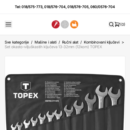
Tel:
018/575-773
,
018/576-704
,
018/576-705
,
060/0576-704
(0)
Sve kategorije
/
Mašine i alati
/
Ručni alat
/
Kombinovani ključevi
>
Set okasto-viljuškastih ključeva 13-32mm (12kom) TOPEX