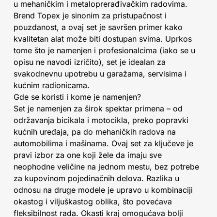
u mehaničkim i metaloprerađivačkim radovima.
Brend Topex je sinonim za pristupačnost i
pouzdanost, a ovaj set je savršen primer kako
kvalitetan alat može biti dostupan svima. Uprkos
tome što je namenjen i profesionalcima (iako se u
opisu ne navodi izričito), set je idealan za
svakodnevnu upotrebu u garažama, servisima i
kućnim radionicama.
Gde se koristi i kome je namenjen?
Set je namenjen za širok spektar primena – od
održavanja bicikala i motocikla, preko popravki
kućnih uređaja, pa do mehaničkih radova na
automobilima i mašinama. Ovaj set za ključeve je
pravi izbor za one koji žele da imaju sve
neophodne veličine na jednom mestu, bez potrebe
za kupovinom pojedinačnih delova. Razlika u
odnosu na druge modele je upravo u kombinaciji
okastog i viljuškastog oblika, što povećava
fleksibilnost rada. Okasti kraj omogućava bolji