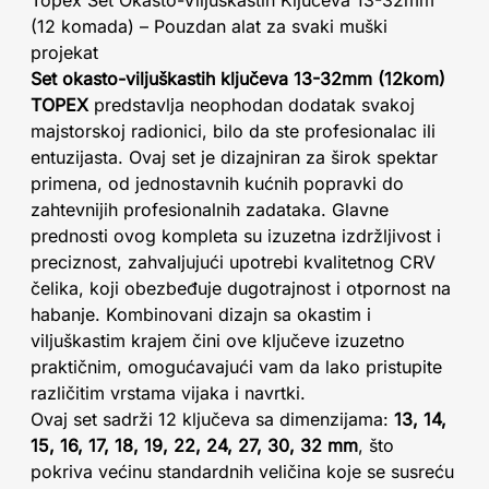
Topex Set Okasto-Viljuškastih Ključeva 13-32mm
(12 komada) – Pouzdan alat za svaki muški
projekat
Set okasto-viljuškastih ključeva 13-32mm (12kom)
TOPEX
predstavlja neophodan dodatak svakoj
majstorskoj radionici, bilo da ste profesionalac ili
entuzijasta. Ovaj set je dizajniran za širok spektar
primena, od jednostavnih kućnih popravki do
zahtevnijih profesionalnih zadataka. Glavne
prednosti ovog kompleta su izuzetna izdržljivost i
preciznost, zahvaljujući upotrebi kvalitetnog CRV
čelika, koji obezbeđuje dugotrajnost i otpornost na
habanje. Kombinovani dizajn sa okastim i
viljuškastim krajem čini ove ključeve izuzetno
praktičnim, omogućavajući vam da lako pristupite
različitim vrstama vijaka i navrtki.
Ovaj set sadrži 12 ključeva sa dimenzijama:
13, 14,
15, 16, 17, 18, 19, 22, 24, 27, 30, 32 mm
, što
pokriva većinu standardnih veličina koje se susreću