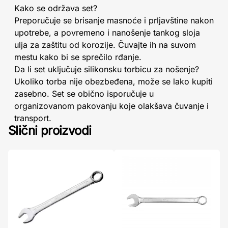
Kako se održava set?
Preporučuje se brisanje masnoće i prljavštine nakon
upotrebe, a povremeno i nanošenje tankog sloja
ulja za zaštitu od korozije. Čuvajte ih na suvom
mestu kako bi se sprečilo rđanje.
Da li set uključuje silikonsku torbicu za nošenje?
Ukoliko torba nije obezbeđena, može se lako kupiti
zasebno. Set se obično isporučuje u
organizovanom pakovanju koje olakšava čuvanje i
transport.
Slični proizvodi