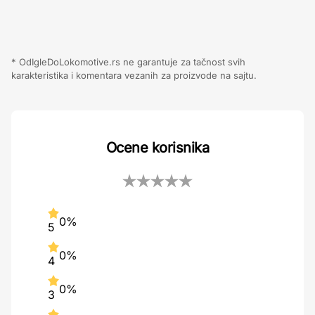
* OdIgleDoLokomotive.rs ne garantuje za tačnost svih
karakteristika i komentara vezanih za proizvode na sajtu.
Ocene korisnika
0%
5
0%
4
0%
3