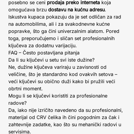
posebno se ceni
prodaja preko interneta
koja
omogućava brzu
dostavu na kućnu adresu
.
Iskustva kupaca pokazuju da je set odličan za rad
na automobilima, ali i za svakodnevne kućne
popravke, što ga čini univerzalnim alatom. Pored
toga, preporučujemo i sličan set profesionalnih
ključeva za dodatnu varijaciju.
FAQ – Često postavljana pitanja
Da li su ključevi u setu svi iste dužine?
Ne, dužine ključeva variraju u zavisnosti od
veličine, što je standardno kod ovakvih setova –
veći ključevi su obično duži kako bi pružili veći
obrtni moment.
Mogu li se ključevi koristiti za profesionalne
radove?
Da, iako nije izričito navedeno da su profesionalni,
materijal od CRV čelika ih čini pogodnim za čak i
zahtevnije zadatke, kao što su mehanički radovi u
servisima.