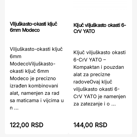
Viljuškasto-okasti ključ
Ključ viljuškasto okasti 6-
6mm Modeco
CrV YATO
Viljuškasto-okasti ključ
Ključ viljuškasto okasti
6mm
6-CrV YATO –
ModecoViljuškasto-
Kompaktan i pouzdan
okasti ključ 6mm
alat za precizne
Modeco je precizno
radoveOvaj ključ
izrađen kombinovani
viljuškasto okasti 6-
alat, namenjen za rad
CrV YATO je namenjen
sa maticama i vijcima u
za zatezanje i o ...
n ...
122,00 RSD
144,00 RSD