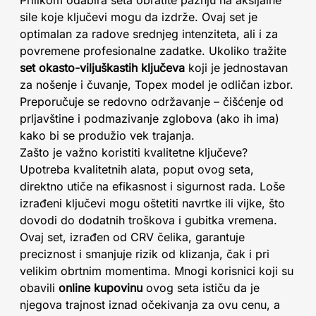
Prilikom odabira seta obratite pažnju na aksijalne
sile koje ključevi mogu da izdrže. Ovaj set je
optimalan za radove srednjeg intenziteta, ali i za
povremene profesionalne zadatke. Ukoliko tražite
set okasto-viljuškastih ključeva
koji je jednostavan
za nošenje i čuvanje, Topex model je odličan izbor.
Preporučuje se redovno održavanje – čišćenje od
prljavštine i podmazivanje zglobova (ako ih ima)
kako bi se produžio vek trajanja.
Zašto je važno koristiti kvalitetne ključeve?
Upotreba kvalitetnih alata, poput ovog seta,
direktno utiče na efikasnost i sigurnost rada. Loše
izrađeni ključevi mogu oštetiti navrtke ili vijke, što
dovodi do dodatnih troškova i gubitka vremena.
Ovaj set, izrađen od CRV čelika, garantuje
preciznost i smanjuje rizik od klizanja, čak i pri
velikim obrtnim momentima. Mnogi korisnici koji su
obavili
online kupovinu
ovog seta ističu da je
njegova trajnost iznad očekivanja za ovu cenu, a