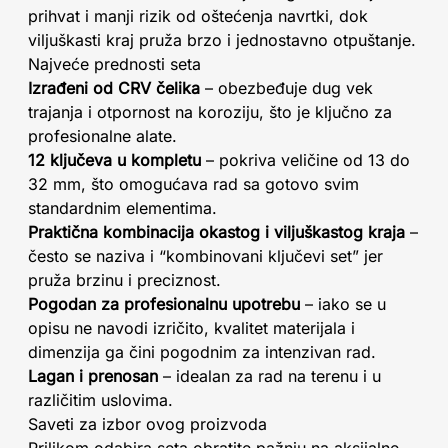
prihvat i manji rizik od oštećenja navrtki, dok
viljuškasti kraj pruža brzo i jednostavno otpuštanje.
Najveće prednosti seta
Izrađeni od CRV čelika
– obezbeđuje dug vek
trajanja i otpornost na koroziju, što je ključno za
profesionalne alate.
12 ključeva u kompletu
– pokriva veličine od 13 do
32 mm, što omogućava rad sa gotovo svim
standardnim elementima.
Praktična kombinacija okastog i viljuškastog kraja
–
često se naziva i “kombinovani ključevi set” jer
pruža brzinu i preciznost.
Pogodan za profesionalnu upotrebu
– iako se u
opisu ne navodi izričito, kvalitet materijala i
dimenzija ga čini pogodnim za intenzivan rad.
Lagan i prenosan
– idealan za rad na terenu i u
različitim uslovima.
Saveti za izbor ovog proizvoda