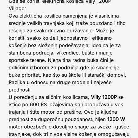
Gde se koristi električna kosilica Villy 1200P
Villager
Ova električna kosilica namenjena je vlasnicima
srednje velikih travnjaka koji traže pouzdano i tiho
rešenje za svakodnevno održavanje. Može je
koristiti svako ko želi jednostavno i efikasno
košenje bez složenih podešavanja. Idealna je za
stambena područja, vikendice, bašte i manje
sportske terene. Njena tiha radna buka čini je
odličnim izborom za područja gde je smanjenje
buke prioritet, kao što su škole ili starački domovi.
Razlika u odnosu na druge modele i najveće
prednosti
U poređenju sa sličnim kosilicama,
Villy 1200P
se
ističe po 600 RS ležajevima koji produžavaju vek
trajanja i štite motor od prašine. Ovo je ključna
prednost za dugoročnu pouzdanost. Njen
1200 W
motor obezbeđuje dovoljno snage za sveže i gušće
travnjake, dok tri nivoa visine košenja omogućavaju