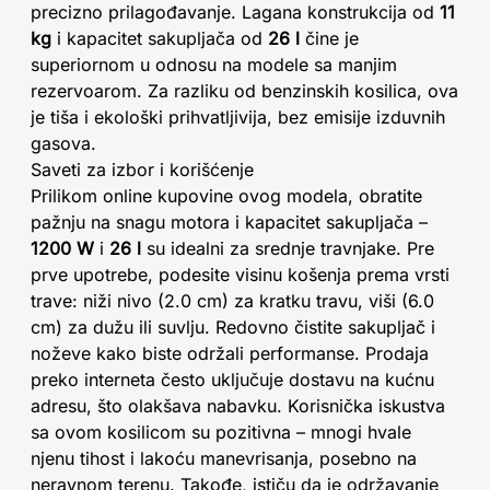
precizno prilagođavanje. Lagana konstrukcija od
11
kg
i kapacitet sakupljača od
26 l
čine je
superiornom u odnosu na modele sa manjim
rezervoarom. Za razliku od benzinskih kosilica, ova
je tiša i ekološki prihvatljivija, bez emisije izduvnih
gasova.
Saveti za izbor i korišćenje
Prilikom online kupovine ovog modela, obratite
pažnju na snagu motora i kapacitet sakupljača –
1200 W
i
26 l
su idealni za srednje travnjake. Pre
prve upotrebe, podesite visinu košenja prema vrsti
trave: niži nivo (2.0 cm) za kratku travu, viši (6.0
cm) za dužu ili suvlju. Redovno čistite sakupljač i
noževe kako biste održali performanse. Prodaja
preko interneta često uključuje dostavu na kućnu
adresu, što olakšava nabavku. Korisnička iskustva
sa ovom kosilicom su pozitivna – mnogi hvale
njenu tihost i lakoću manevrisanja, posebno na
neravnom terenu. Takođe, ističu da je održavanje