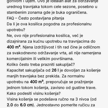
gorivom i uljem. Ovo je idealan alat za održavanje
urednog travnjaka tokom cele sezone, posebno u
stambenim zonama gde je buka ograničena.
FAQ – Često postavljana pitanja
Da li je ova kosilica pogodna za profesionalnu
upotrebu?
Ne, ovo nije profesionalna kosilica, već je
dizajnirana za kućnu upotrebu na travnjacima do
400 m²
. Njena izdržljivost i tih rad čine je odličnom
za svakodnevno održavanje vrta, ali nije namenjena
komercijalnim ili velikim površinama.
Koliko često treba prazniti sakupljač?
Kapacitet sakupljača od
26 l
je dovoljan za košenje
manjih travnjaka bez prekida. Za normalnu
upotrebu na
400 m²
, preporučuje se pražnjenje
jednom tokom košenja, zavisno od gustine trave.
Kako podesiti visinu košenja?
Visina košenja se podešava ručno na 3 nivoa (od
2.0
do
6.0 cm
). Jednostavno pomerite ručicu za