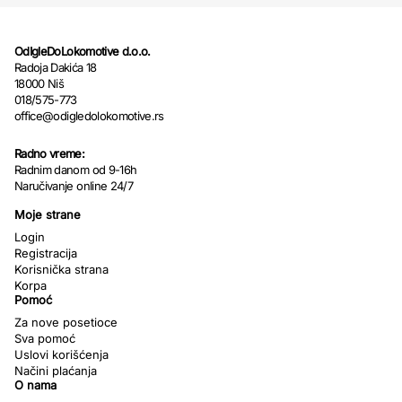
OdIgleDoLokomotive d.o.o.
Radoja Dakića 18
18000 Niš
018/575-773
office@odigledolokomotive.rs
Radno vreme:
Radnim danom od 9-16h
Naručivanje online 24/7
Moje strane
Login
Registracija
Korisnička strana
Korpa
Pomoć
Za nove posetioce
Sva pomoć
Uslovi korišćenja
Načini plaćanja
O nama