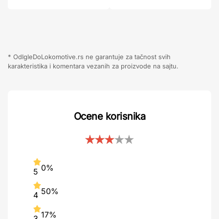
* OdIgleDoLokomotive.rs ne garantuje za tačnost svih
karakteristika i komentara vezanih za proizvode na sajtu.
Ocene korisnika
0%
5
50%
4
17%
3