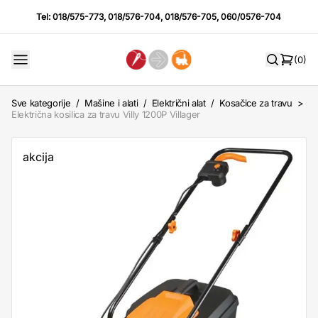
Tel:
018/575-773
,
018/576-704
,
018/576-705
,
060/0576-704
(0)
Sve kategorije
/
Mašine i alati
/
Električni alat
/
Kosačice za travu
>
Električna kosilica za travu Villy 1200P Villager
akcija