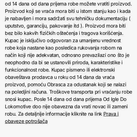
od 14 dana od dana prijema robe možete vratiti proizvod.
Proizvod koji se vraća mora biti u istom stanju kao i kada
je nabavljen i mora sadržati svu tehničku dokumentaciju (
uputstvo, garanciju, pakovanje itd ). Proizvod mora biti
bez bilo kakvih fizičkih oštećenja i tragova korišćenja.
Kupac je isključivo odgovoran za umanjenu vrednost
robe koja nastane kao posledica rukovanja robom na
način koji nije adekvatan, odnosno prevazilazi ono što je
neophodno da bi se ustanovili priroda, karakteristike i
funkcionalnost robe. Kupac pismeno ili elektronski
obaveštava prodavca u roku od 14 dana da vraća
proizvod, pomoću Obrasca za odustanak koji se nalazi
na poledjini računa. Troškove transporta pri vraćanju robe
snosi kupac. Posle 14 dana od dana prijema Od Igle Do
Lokomotive doo nije obavezna da vrati novac ili zameni
robu. Za detaljnije informacije kliknite na link
Prava i
obaveze potrošača