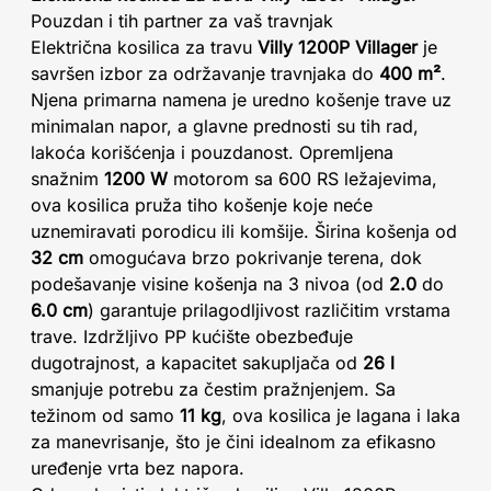
Pouzdan i tih partner za vaš travnjak
Električna kosilica za travu
Villy 1200P Villager
je
savršen izbor za održavanje travnjaka do
400 m²
.
Njena primarna namena je uredno košenje trave uz
minimalan napor, a glavne prednosti su tih rad,
lakoća korišćenja i pouzdanost. Opremljena
snažnim
1200 W
motorom sa 600 RS ležajevima,
ova kosilica pruža tiho košenje koje neće
uznemiravati porodicu ili komšije. Širina košenja od
32 cm
omogućava brzo pokrivanje terena, dok
podešavanje visine košenja na 3 nivoa (od
2.0
do
6.0 cm
) garantuje prilagodljivost različitim vrstama
trave. Izdržljivo PP kućište obezbeđuje
dugotrajnost, a kapacitet sakupljača od
26 l
smanjuje potrebu za čestim pražnjenjem. Sa
težinom od samo
11 kg
, ova kosilica je lagana i laka
za manevrisanje, što je čini idealnom za efikasno
uređenje vrta bez napora.