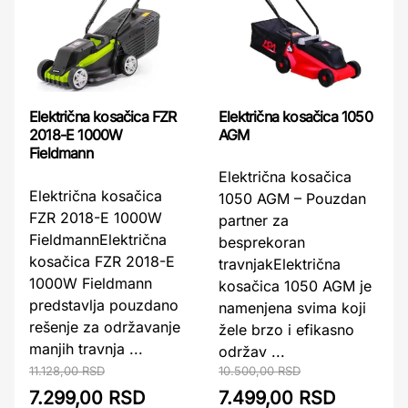
Električna kosačica 1050
Električna kosačica FZR
AGM
2018-E 1000W
Fieldmann
Električna kosačica
Električna kosačica
1050 AGM – Pouzdan
FZR 2018-E 1000W
partner za
FieldmannElektrična
besprekoran
kosačica FZR 2018-E
travnjakElektrična
1000W Fieldmann
kosačica 1050 AGM je
predstavlja pouzdano
namenjena svima koji
rešenje za održavanje
žele brzo i efikasno
manjih travnja ...
održav ...
11.128,00 RSD
10.500,00 RSD
7.299,00 RSD
7.499,00 RSD