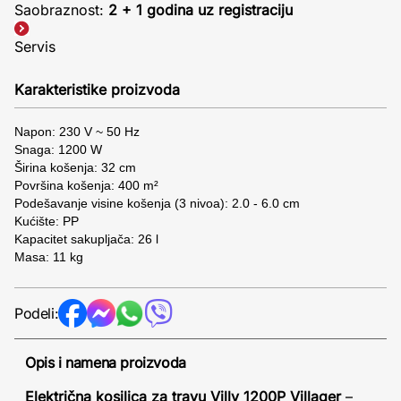
Saobraznost:
2 + 1 godina uz registraciju
Servis
Karakteristike proizvoda
Napon:
230 V ~ 50 Hz
Snaga:
1200 W
Širina košenja: 32 cm
Površina košenja:
400 m²
Podešavanje visine košenja (3 nivoa): 2.0 - 6.0 cm
Kućište:
PP
Kapacitet sakupljača:
26 l
Masa:
11 kg
Podeli:
Opis i namena proizvoda
Električna kosilica za travu Villy 1200P Villager
–