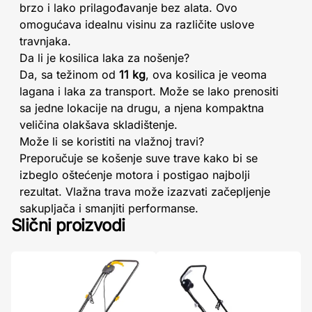
brzo i lako prilagođavanje bez alata. Ovo
omogućava idealnu visinu za različite uslove
travnjaka.
Da li je kosilica laka za nošenje?
Da, sa težinom od
11 kg
, ova kosilica je veoma
lagana i laka za transport. Može se lako prenositi
sa jedne lokacije na drugu, a njena kompaktna
veličina olakšava skladištenje.
Može li se koristiti na vlažnoj travi?
Preporučuje se košenje suve trave kako bi se
izbeglo oštećenje motora i postigao najbolji
rezultat. Vlažna trava može izazvati začepljenje
sakupljača i smanjiti performanse.
Slični proizvodi