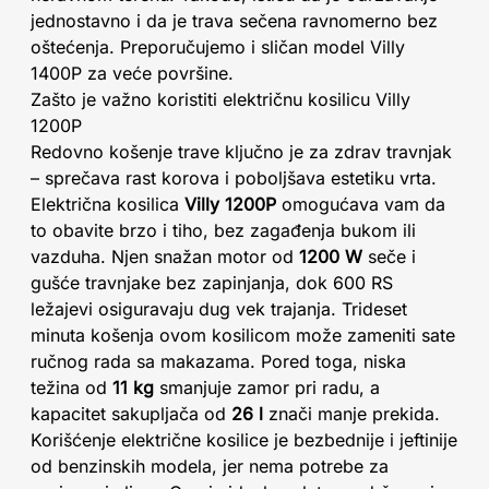
jednostavno i da je trava sečena ravnomerno bez
oštećenja. Preporučujemo i sličan model Villy
1400P za veće površine.
Zašto je važno koristiti električnu kosilicu Villy
1200P
Redovno košenje trave ključno je za zdrav travnjak
– sprečava rast korova i poboljšava estetiku vrta.
Električna kosilica
Villy 1200P
omogućava vam da
to obavite brzo i tiho, bez zagađenja bukom ili
vazduha. Njen snažan motor od
1200 W
seče i
gušće travnjake bez zapinjanja, dok 600 RS
ležajevi osiguravaju dug vek trajanja. Trideset
minuta košenja ovom kosilicom može zameniti sate
ručnog rada sa makazama. Pored toga, niska
težina od
11 kg
smanjuje zamor pri radu, a
kapacitet sakupljača od
26 l
znači manje prekida.
Korišćenje električne kosilice je bezbednije i jeftinije
od benzinskih modela, jer nema potrebe za