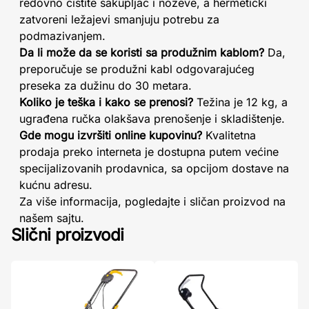
redovno čistite sakupljač i noževe, a hermetički
zatvoreni ležajevi smanjuju potrebu za
podmazivanjem.
Da li može da se koristi sa produžnim kablom?
Da,
preporučuje se produžni kabl odgovarajućeg
preseka za dužinu do 30 metara.
Koliko je teška i kako se prenosi?
Težina je 12 kg, a
ugrađena ručka olakšava prenošenje i skladištenje.
Gde mogu izvršiti online kupovinu?
Kvalitetna
prodaja preko interneta je dostupna putem većine
specijalizovanih prodavnica, sa opcijom dostave na
kućnu adresu.
Za više informacija, pogledajte i sličan proizvod na
našem sajtu.
Slični proizvodi