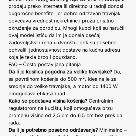
prodaju preko interneta ili direktno u radnji donosi
dugoročne benefite, jer dobro održavan travnjak
povećava vrednost nekretnine i pruža prijatno
okruženje za porodicu. Mnogi kupci koji su naručili
ovaj model ističu da im je donela osećaj
zadovoljstva i reda u dvorištu, dok su posebno
pohvalili jednostavnost dostave na kućnu adresu
koja je tekla brzo i pouzdano.
FAQ – Često postavljana pitanja
Da li je kosilica pogodna za velike travnjake?
Da,
sa površinom košenja do 500 m², idealna je za
srednje do velike travnjake, a motor od 1400 W
omogućava efikasan rad.
Kako se podešava visina košenja?
Centralnim
regulatorom na kućištu, koji omogućava brzu
promenu visine od 2,5 cm do 6,5 cm bez prekida
rada.
Da li je potrebno posebno održavanje?
Minimalno –