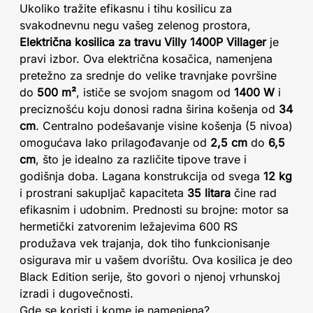
Ukoliko tražite efikasnu i tihu kosilicu za
svakodnevnu negu vašeg zelenog prostora,
Električna kosilica za travu Villy 1400P Villager
je
pravi izbor. Ova električna kosačica, namenjena
pretežno za srednje do velike travnjake površine
do
500 m²
, ističe se svojom snagom od
1400 W
i
preciznošću koju donosi radna širina košenja od
34
cm
. Centralno podešavanje visine košenja (5 nivoa)
omogućava lako prilagođavanje od
2,5 cm
do
6,5
cm
, što je idealno za različite tipove trave i
godišnja doba. Lagana konstrukcija od svega
12 kg
i prostrani sakupljač kapaciteta
35 litara
čine rad
efikasnim i udobnim. Prednosti su brojne: motor sa
hermetički zatvorenim ležajevima 600 RS
produžava vek trajanja, dok tiho funkcionisanje
osigurava mir u vašem dvorištu. Ova kosilica je deo
Black Edition serije, što govori o njenoj vrhunskoj
izradi i dugovečnosti.
Gde se koristi i kome je namenjena?