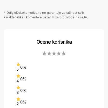
* OdIgleDoLokomotive.rs ne garantuje za tačnost svih
karakteristika i komentara vezanih za proizvode na sajtu.
Ocene korisnika
0%
5
0%
4
0%
3
0%
2