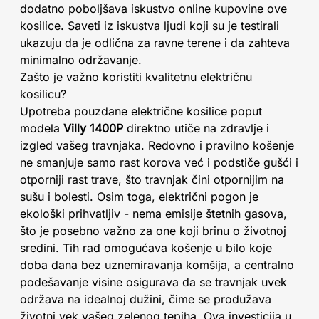
dodatno poboljšava iskustvo online kupovine ove
kosilice. Saveti iz iskustva ljudi koji su je testirali
ukazuju da je odlična za ravne terene i da zahteva
minimalno održavanje.
Zašto je važno koristiti kvalitetnu električnu
kosilicu?
Upotreba pouzdane električne kosilice poput
modela
Villy 1400P
direktno utiče na zdravlje i
izgled vašeg travnjaka. Redovno i pravilno košenje
ne smanjuje samo rast korova već i podstiče gušći i
otporniji rast trave, što travnjak čini otpornijim na
sušu i bolesti. Osim toga, električni pogon je
ekološki prihvatljiv - nema emisije štetnih gasova,
što je posebno važno za one koji brinu o životnoj
sredini. Tih rad omogućava košenje u bilo koje
doba dana bez uznemiravanja komšija, a centralno
podešavanje visine osigurava da se travnjak uvek
održava na idealnoj dužini, čime se produžava
životni vek vašeg zelenog tepiha. Ova investicija u