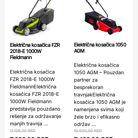
Električna kosačica 1050
Električna kosačica FZR
AGM
2018-E 1000W
Fieldmann
Električna kosačica
Električna kosačica
1050 AGM – Pouzdan
FZR 2018-E 1000W
partner za
FieldmannElektrična
besprekoran
kosačica FZR 2018-E
travnjakElektrična
1000W Fieldmann
kosačica 1050 AGM je
predstavlja pouzdano
namenjena svima koji
rešenje za održavanje
žele brzo i efikasno
manjih travnja ...
održav ...
11.128,00 RSD
10.500,00 RSD