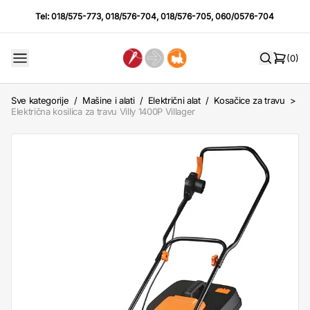
Tel:
018/575-773
,
018/576-704
,
018/576-705
,
060/0576-704
(0)
Sve kategorije
/
Mašine i alati
/
Električni alat
/
Kosačice za travu
>
Električna kosilica za travu Villy 1400P Villager