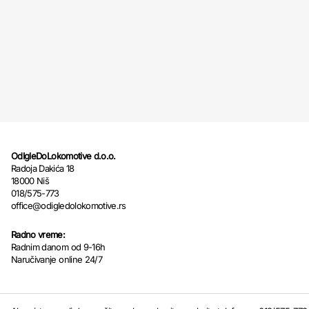
OdIgleDoLokomotive d.o.o.
Radoja Dakića 18
18000 Niš
018/575-773
office@odigledolokomotive.rs
Radno vreme:
Radnim danom od 9-16h
Naručivanje online 24/7