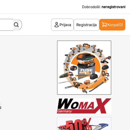
Dobrodošli:
neregistrovani
Prijava
Registracija
Korpa
(0)