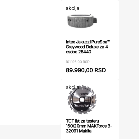
akcija
Intex Jakuzzi PureSpa™
Greywood Deluxe za 4
osobe 28440
101.196,00 RSD
89.990,00 RSD
akcija
TCT list za testeru
160/20mm MAKForce B-
32091 Makita