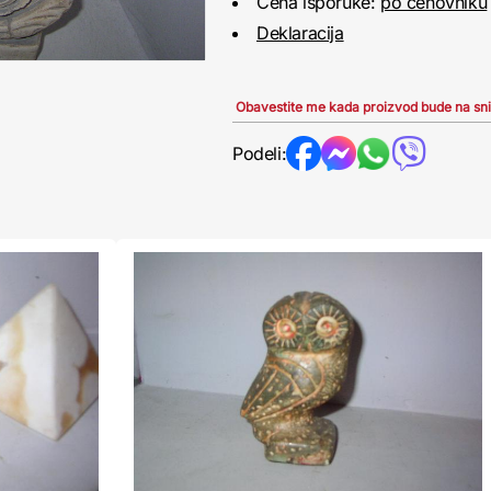
Cena isporuke:
po cenovniku
Deklaracija
Obavestite me kada proizvod bude na sn
Podeli: