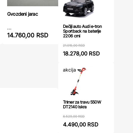
Gvozdeni jarac
Figurina 1
Dečiji auto Audi e-tron
...
...
Sportback na baterije
14.760,00 RSD
18.000
2206 crni
21.015,00 RSD
18.278,00 RSD
akcija
Trimer za travu 550W
DT2140 Iskra
6.529,00 RSD
4.490,00 RSD