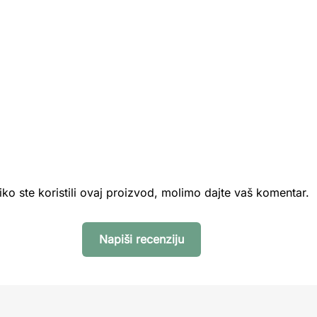
iko ste koristili ovaj proizvod, molimo dajte vaš komentar.
Napiši recenziju