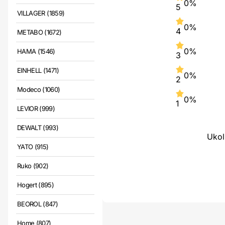
0%
5
VILLAGER (1859)
0%
4
METABO (1672)
0%
HAMA (1546)
3
EINHELL (1471)
0%
2
Modeco (1060)
0%
1
LEVIOR (999)
DEWALT (993)
Ukol
YATO (915)
Ruko (902)
Hogert (895)
BEOROL (847)
Home (807)