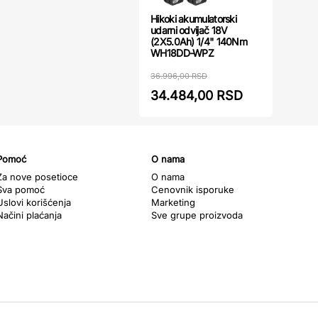
Hikoki akumulatorski
udarni odvijač 18V
(2X5.0Ah) 1/4" 140Nm
WH18DD-WPZ
36.996,00 RSD
34.484,00 RSD
Pomoć
O nama
Za nove posetioce
O nama
Sva pomoć
Cenovnik isporuke
Uslovi korišćenja
Marketing
Načini plaćanja
Sve grupe proizvoda