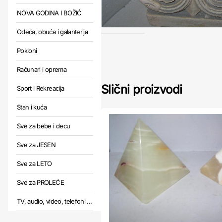
NOVA GODINA I BOŽIĆ
Odeća, obuća i galanterija
Pokloni
Računari i oprema
Slični proizvodi
Sport i Rekreacija
Stan i kuća
Sve za bebe i decu
Sve za JESEN
Sve za LETO
Sve za PROLEĆE
TV, audio, video, telefoni ...