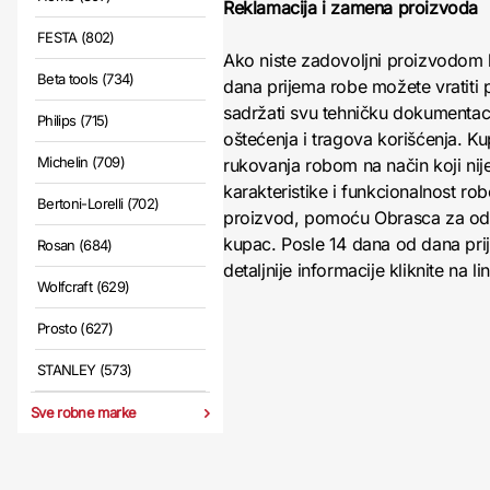
Reklamacija i zamena proizvoda
FESTA (802)
Ako niste zadovoljni proizvodom 
Beta tools (734)
dana prijema robe možete vratiti p
sadržati svu tehničku dokumentacij
Philips (715)
oštećenja i tragova korišćenja. K
Michelin (709)
rukovanja robom na način koji nij
karakteristike i funkcionalnost r
Bertoni-Lorelli (702)
proizvod, pomoću Obrasca za odust
kupac. Posle 14 dana od dana pri
Rosan (684)
detaljnije informacije kliknite na li
Wolfcraft (629)
Prosto (627)
STANLEY (573)
Sve robne marke