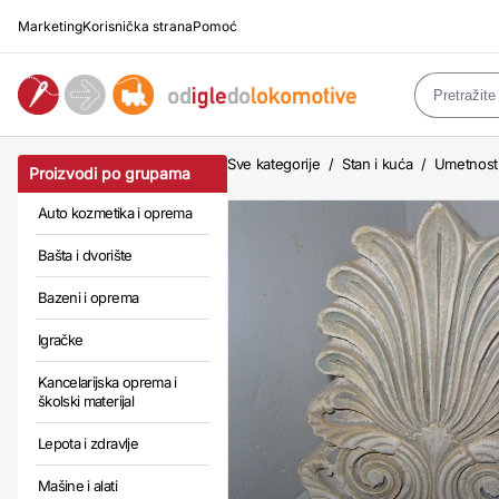
Marketing
Korisnička strana
Pomoć
Sve kategorije
/
Stan i kuća
/
Umetnost
Proizvodi po grupama
Auto kozmetika i oprema
Bašta i dvorište
Bazeni i oprema
Igračke
Kancelarijska oprema i
školski materijal
Lepota i zdravlje
Mašine i alati