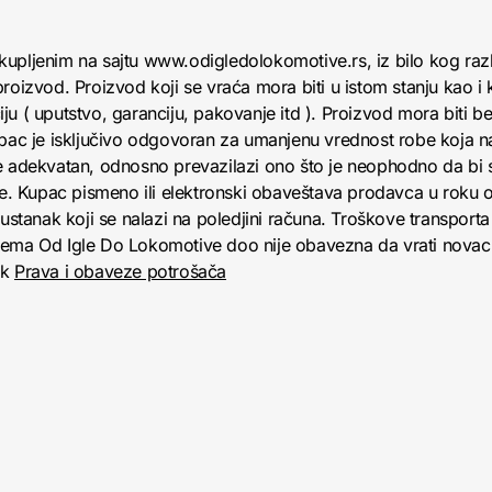
kupljenim na sajtu www.odigledolokomotive.rs, iz bilo kog raz
roizvod. Proizvod koji se vraća mora biti u istom stanju kao i 
u ( uputstvo, garanciju, pakovanje itd ). Proizvod mora biti bez
upac je isključivo odgovoran za umanjenu vrednost robe koja 
e adekvatan, odnosno prevazilazi ono što je neophodno da bi se
obe. Kupac pismeno ili elektronski obaveštava prodavca u roku
anak koji se nalazi na poledjini računa. Troškove transporta 
jema Od Igle Do Lokomotive doo nije obavezna da vrati novac 
nk
Prava i obaveze potrošača