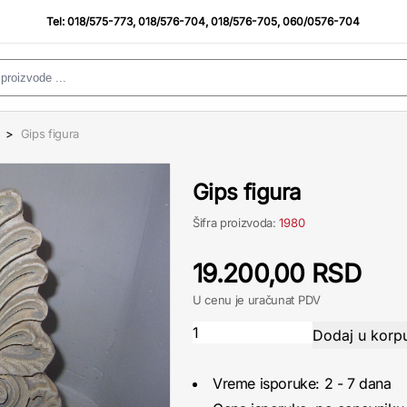
Tel:
018/575-773
,
018/576-704
,
018/576-705
,
060/0576-704
>
Gips figura
Gips figura
Šifra proizvoda:
1980
19.200,00 RSD
U cenu je uračunat PDV
Vreme isporuke: 2 - 7 dana