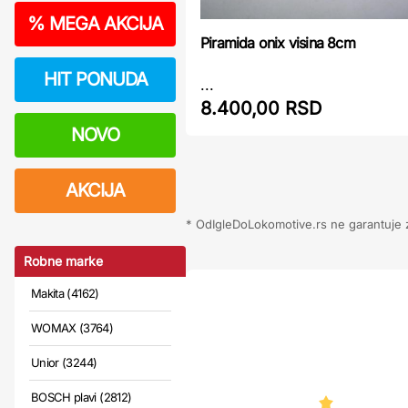
%
MEGA AKCIJA
Piramida onix visina 8cm
HIT PONUDA
...
8.400,00 RSD
NOVO
AKCIJA
* OdIgleDoLokomotive.rs ne garantuje za
Robne marke
Makita (4162)
WOMAX (3764)
Unior (3244)
BOSCH plavi (2812)