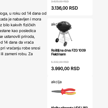
3.629,00 RSD
3.136,00 RSD
loga, u roku od 14 dana od
kada je nabavljen i mora
akcija
 bilo kakvih fizičkih
nastane kao posledica
 ustanovili priroda,
 od 14 dana da vraća
pri vraćanju robe snosi
Roštilj na drva FZG 1009
ili zameni robu. Za
Fieldmann
5.332,00 RSD
3.990,00 RSD
akcija
Klešta pljosnata VDE L150