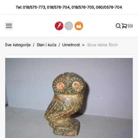
Tel:
018/575-773
,
018/576-704
,
018/576-705
,
060/0576-704
(0)
Sve kategorije
/
Stan i kuća
/
Umetnost
>
Sova visina 10cm