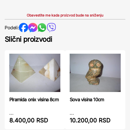
Obavestite me kada proizvod bude na sniženju
Podeli:
Slični proizvodi
Piramida onix visina 8cm
Sova visina 10cm
...
...
8.400,00 RSD
10.200,00 RSD