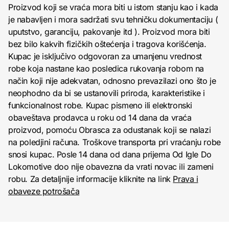
Proizvod koji se vraća mora biti u istom stanju kao i kada
je nabavljen i mora sadržati svu tehničku dokumentaciju (
uputstvo, garanciju, pakovanje itd ). Proizvod mora biti
bez bilo kakvih fizičkih oštećenja i tragova korišćenja.
Kupac je isključivo odgovoran za umanjenu vrednost
robe koja nastane kao posledica rukovanja robom na
način koji nije adekvatan, odnosno prevazilazi ono što je
neophodno da bi se ustanovili priroda, karakteristike i
funkcionalnost robe. Kupac pismeno ili elektronski
obaveštava prodavca u roku od 14 dana da vraća
proizvod, pomoću Obrasca za odustanak koji se nalazi
na poledjini računa. Troškove transporta pri vraćanju robe
snosi kupac. Posle 14 dana od dana prijema Od Igle Do
Lokomotive doo nije obavezna da vrati novac ili zameni
robu. Za detaljnije informacije kliknite na link
Prava i
obaveze potrošača