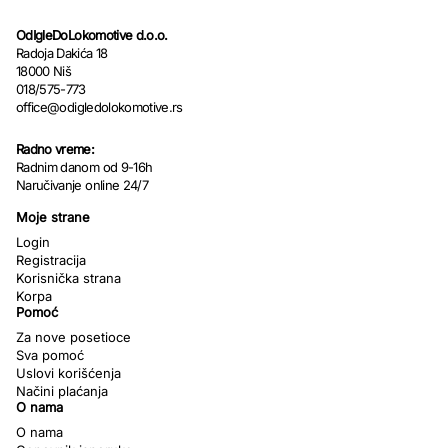
OdIgleDoLokomotive d.o.o.
Radoja Dakića 18
18000 Niš
018/575-773
office@odigledolokomotive.rs
Radno vreme:
Radnim danom od 9-16h
Naručivanje online 24/7
Moje strane
Login
Registracija
Korisnička strana
Korpa
Pomoć
Za nove posetioce
Sva pomoć
Uslovi korišćenja
Načini plaćanja
O nama
O nama