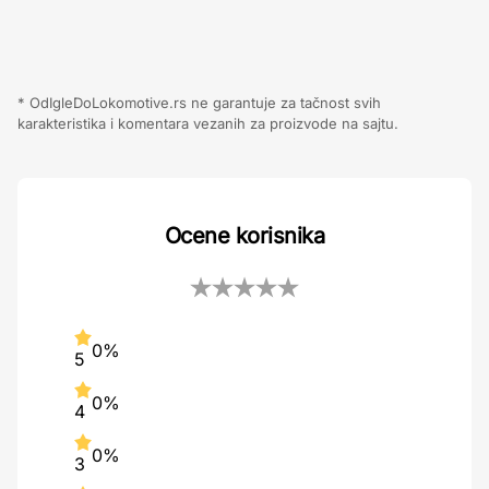
* OdIgleDoLokomotive.rs ne garantuje za tačnost svih
karakteristika i komentara vezanih za proizvode na sajtu.
Ocene korisnika
0%
5
0%
4
0%
3