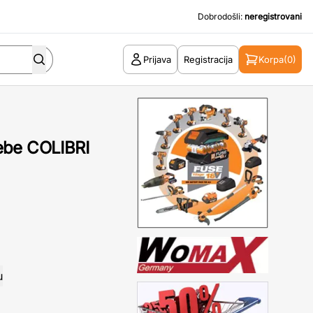
Dobrodošli:
neregistrovani
Prijava
Registracija
Korpa
(0)
ebe COLIBRI