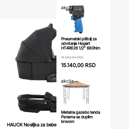
akcija
Pneumatski pištolj za
odvrtanje Hogert
HT4R626 1/2" 680Nm
18.382,00 RSD
15.140,00 RSD
akcija
Metalna gazebo tenda
Panama sa duplim
krovom
HAUCK No
HAUCK Nosiljka za bebe Crna VISION PRAM