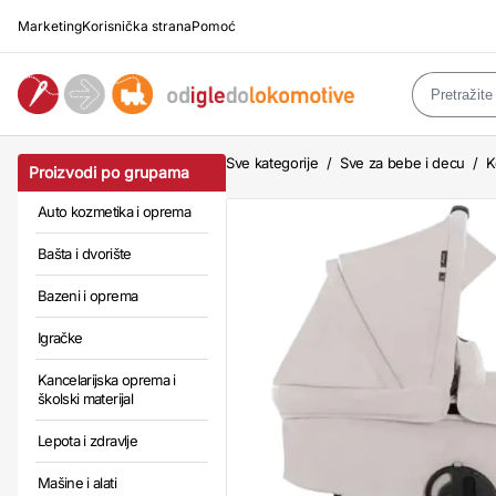
Marketing
Korisnička strana
Pomoć
Sve kategorije
/
Sve za bebe i decu
/
K
Proizvodi po grupama
Auto kozmetika i oprema
Bašta i dvorište
Bazeni i oprema
Igračke
Kancelarijska oprema i
školski materijal
Lepota i zdravlje
Mašine i alati