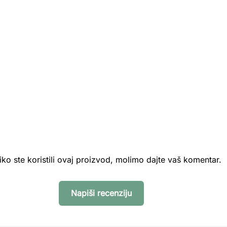
iko ste koristili ovaj proizvod, molimo dajte vaš komentar.
Napiši recenziju