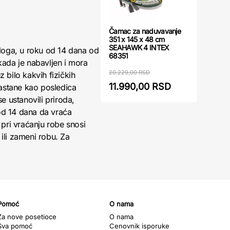
Čamac za naduvavanje
351 x 145 x 48 cm
SEAHAWK 4 INTEX
loga, u roku od 14 dana od
68351
kada je nabavljen i mora
20.229,00 RSD
 bilo kakvih fizičkih
11.990,00 RSD
nastane kao posledica
 ustanovili priroda,
 od 14 dana da vraća
pri vraćanju robe snosi
ili zameni robu. Za
Pomoć
O nama
Za nove posetioce
O nama
Sva pomoć
Cenovnik isporuke