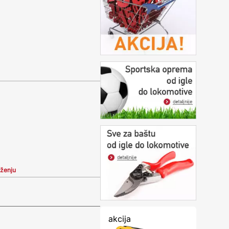
iženju
akcija