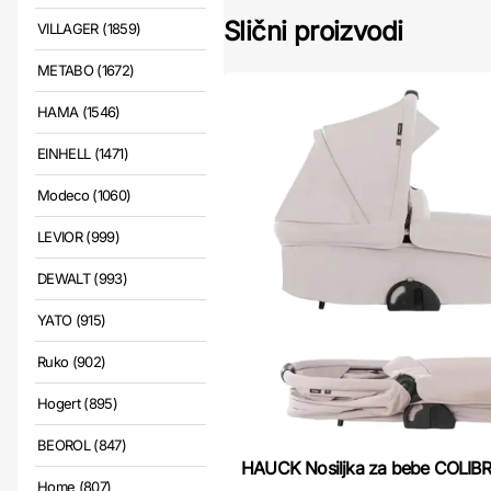
Slični proizvodi
VILLAGER (1859)
METABO (1672)
HAMA (1546)
EINHELL (1471)
Modeco (1060)
LEVIOR (999)
DEWALT (993)
YATO (915)
Ruko (902)
Hogert (895)
BEOROL (847)
HAUCK Nosiljka za bebe COLIB
Home (807)