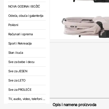
NOVA GODINA I BOŽIĆ
Odeća, obuća i galanterija
Pokloni
Računari i oprema
Sport i Rekreacija
Stan i kuća
Sve za bebe i decu
Sve za JESEN
Sve za LETO
Sve za PROLEĆE
TV, audio, video, telefoni ...
Opis i namena proizvoda