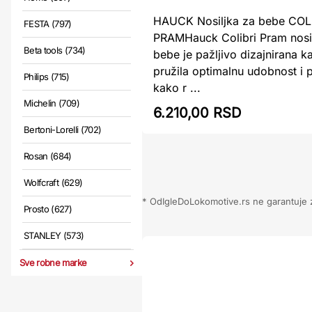
HAUCK Nosiljka za bebe COL
FESTA (797)
PRAMHauck Colibri Pram nosi
Beta tools (734)
bebe je pažljivo dizajnirana k
pružila optimalnu udobnost i p
Philips (715)
kako r ...
Michelin (709)
6.210,00 RSD
Bertoni-Lorelli (702)
Rosan (684)
Wolfcraft (629)
* OdIgleDoLokomotive.rs ne garantuje za
Prosto (627)
STANLEY (573)
Sve robne marke