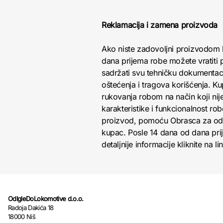
Reklamacija i zamena proizvoda
Ako niste zadovoljni proizvodom 
dana prijema robe možete vratiti p
sadržati svu tehničku dokumentacij
oštećenja i tragova korišćenja. K
rukovanja robom na način koji nij
karakteristike i funkcionalnost r
proizvod, pomoću Obrasca za odust
kupac. Posle 14 dana od dana pri
detaljnije informacije kliknite na li
OdIgleDoLokomotive d.o.o.
Radoja Dakića 18
18000 Niš