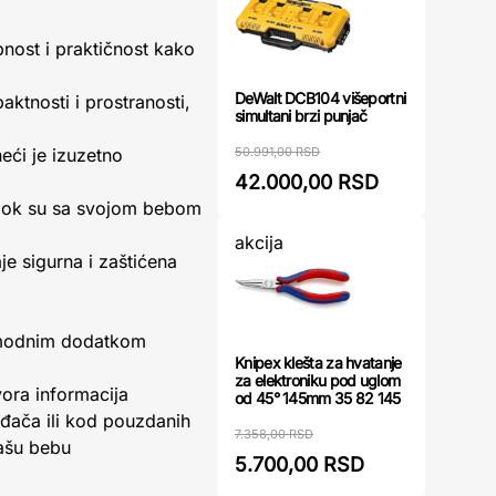
bnost i praktičnost kako
DeWalt DCB104 višeportni
ktnosti i prostranosti,
simultani brzi punjač
50.991,00 RSD
neći je izuzetno
42.000,00 RSD
a dok su sa svojom bebom
akcija
e sigurna i zaštićena
 i modnim dodatkom
Knipex klešta za hvatanje
za elektroniku pod uglom
vora informacija
od 45° 145mm 35 82 145
ođača ili kod pouzdanih
7.358,00 RSD
vašu bebu
5.700,00 RSD