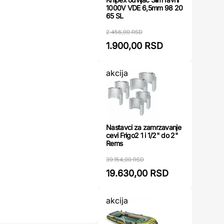
1000V VDE 6,5mm 98 20
65 SL
2.456,00 RSD
1.900,00 RSD
akcija
Nastavci za zamrzavanje
cevi Frigo2 1 i 1/2" do 2"
Rems
39.154,00 RSD
19.630,00 RSD
akcija