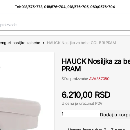
Tel:
018/575-773
,
018/576-704
,
018/576-705
,
060/0576-704
enguri-nosiljke za bebe
>
HAUCK Nosiljka za bebe COLIBRI PRAM
HAUCK Nosiljka za b
PRAM
Šifra proizvoda:
AVA357080
6.210,00 RSD
U cenu je uračunat PDV