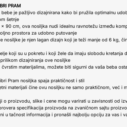
IBRI PRAM
 bebe je pažljivo dizajnirana kako bi pružila optimalnu udo
om šetnje
x 90 cm, ova nosiljka nudi idealnu ravnotežu između kompa
oljno prostora za udobno putovanje
 nosiljke je njen lagan dizajn koji je teži manje od 6 kg, či
elje koji su u pokretu i koji žele da imaju slobodu kretanj
prilikom dizajniranja ove nosiljke
vrstim materijalima, možete biti sigurni da vaša beba ostaj
bri Pram nosiljka spaja praktičnost i stil
tetni materijali čine ovu nosiljku ne samo praktičnom, već
i o proizvodu, slike i cene mogu varirati u zavisnosti od iz
provera specifikacija proizvoda na zvaničnom sajtu proizv
ni u tačnost informacija i pronašli najbolju opciju za vas i 