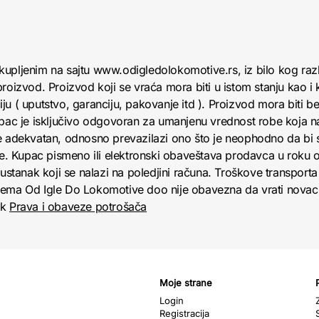
kupljenim na sajtu www.odigledolokomotive.rs, iz bilo kog raz
roizvod. Proizvod koji se vraća mora biti u istom stanju kao i 
u ( uputstvo, garanciju, pakovanje itd ). Proizvod mora biti bez
upac je isključivo odgovoran za umanjenu vrednost robe koja 
e adekvatan, odnosno prevazilazi ono što je neophodno da bi se
obe. Kupac pismeno ili elektronski obaveštava prodavca u roku
anak koji se nalazi na poledjini računa. Troškove transporta 
jema Od Igle Do Lokomotive doo nije obavezna da vrati novac 
nk
Prava i obaveze potrošača
Moje strane
Login
Registracija