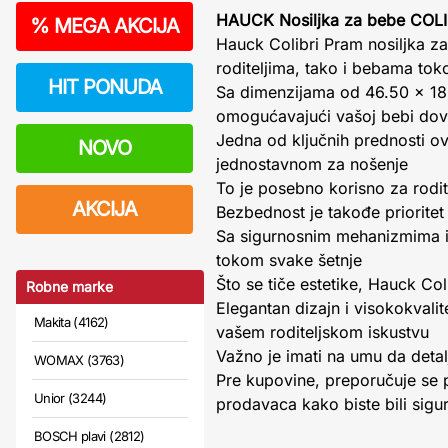
HAUCK Nosiljka za bebe COL
%
MEGA AKCIJA
Hauck Colibri Pram nosiljka za
roditeljima, tako i bebama tok
HIT PONUDA
Sa dimenzijama od 46.50 x 18 
omogućavajući vašoj bebi dov
Jedna od ključnih prednosti ove
NOVO
jednostavnom za nošenje
To je posebno korisno za rodit
AKCIJA
Bezbednost je takođe prioritet 
Sa sigurnosnim mehanizmima i č
tokom svake šetnje
Što se tiče estetike, Hauck Coli
Robne marke
Elegantan dizajn i visokokvali
Makita (4162)
vašem roditeljskom iskustvu
Važno je imati na umu da detalj
WOMAX (3763)
Pre kupovine, preporučuje se 
Unior (3244)
prodavaca kako biste bili sigur
BOSCH plavi (2812)