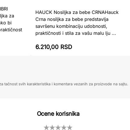
IBRI
HAUCK Nosiljka za bebe CRNAHauck
ljka za
Crna nosiljka za bebe predstavlja
ako bi
savršenu kombinaciju udobnosti,
raktičnost
praktičnosti i stila za vašu malu lju ...
6.210,00 RSD
 tačnost svih karakteristika i komentara vezanih za proizvode na sajtu.
Ocene korisnika