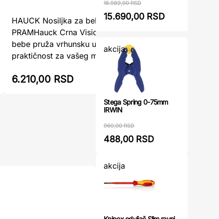
18.989,00 RSD
HAUCK No
15.690,00 RSD
HAUCK Nosiljka za bebe Crna VISION
BLACKHau
PRAMHauck Crna Vision Pram nosiljka za
bebe nij
bebe pruža vrhunsku udobnost i
akcija
- to je iz
praktičnost za vašeg mališanaSa ...
...
6.210,00 RSD
6.210,0
Stega Spring 0-75mm
IRWIN
960,00 RSD
488,00 RSD
akcija
Knipex odvijač Slim ravni