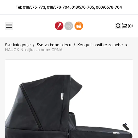
Tel:
018/575-773
,
018/576-704
,
018/576-705
,
060/0576-704
(0)
Sve kategorije
/
Sve za bebe i decu
/
Kenguri-nosiljke za bebe
>
HAUCK Nosiljka za bebe CRNA