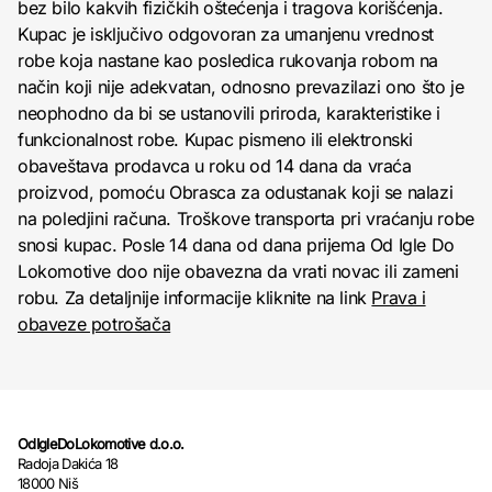
bez bilo kakvih fizičkih oštećenja i tragova korišćenja.
Kupac je isključivo odgovoran za umanjenu vrednost
robe koja nastane kao posledica rukovanja robom na
način koji nije adekvatan, odnosno prevazilazi ono što je
neophodno da bi se ustanovili priroda, karakteristike i
funkcionalnost robe. Kupac pismeno ili elektronski
obaveštava prodavca u roku od 14 dana da vraća
proizvod, pomoću Obrasca za odustanak koji se nalazi
na poledjini računa. Troškove transporta pri vraćanju robe
snosi kupac. Posle 14 dana od dana prijema Od Igle Do
Lokomotive doo nije obavezna da vrati novac ili zameni
robu. Za detaljnije informacije kliknite na link
Prava i
obaveze potrošača
OdIgleDoLokomotive d.o.o.
Radoja Dakića 18
18000 Niš