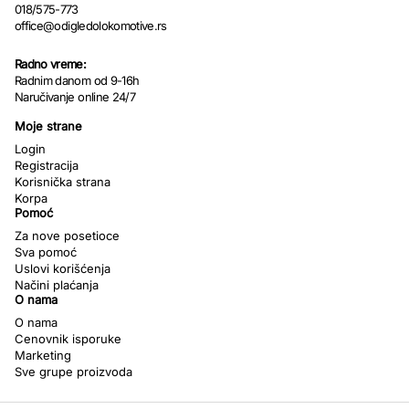
018/575-773
office@odigledolokomotive.rs
Radno vreme:
Radnim danom od 9-16h
Naručivanje online 24/7
Moje strane
Login
Registracija
Korisnička strana
Korpa
Pomoć
Za nove posetioce
Sva pomoć
Uslovi korišćenja
Načini plaćanja
O nama
O nama
Cenovnik isporuke
Marketing
Sve grupe proizvoda