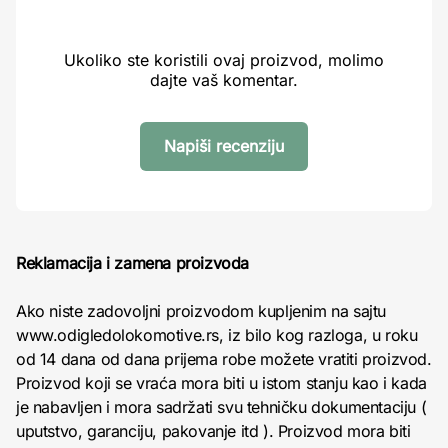
Ukoliko ste koristili ovaj proizvod, molimo
dajte vaš komentar.
Napiši recenziju
Reklamacija i zamena proizvoda
Ako niste zadovoljni proizvodom kupljenim na sajtu
www.odigledolokomotive.rs, iz bilo kog razloga, u roku
od 14 dana od dana prijema robe možete vratiti proizvod.
Proizvod koji se vraća mora biti u istom stanju kao i kada
je nabavljen i mora sadržati svu tehničku dokumentaciju (
uputstvo, garanciju, pakovanje itd ). Proizvod mora biti