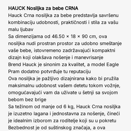
HAUCK Nosiljka za bebe CRNA
Hauck Crna nosiljka za bebe predstavlja savršenu
kombinaciju udobnosti, praktičnosti i stila za vašu
malu ljubav
Sa dimenzijama od 46.50 x 18 x 90 cm, ova
nosiljka nudi prostran prostor za udobno smeštanje
vaše bebe, istovremeno zadržavajući kompaktni
dizajn koji olakšava nošenje i manevrisanje
Brend Hauck je sinonim za kvalitet, a model Eagle
Pram dodatno potvrđuje tu reputaciju
Ova nosiljka je pažljivo dizajnirana kako bi pružila
maksimalnu udobnost vašem detetu tokom vožnje,
omogućavajući vam da uživate u šetnji sa svojom
bebom bez brige
Sa težinom od manje od 6 kg, Hauck Crna nosiljka
je izuzetno lagana i jednostavna za nošenje, čineći
je idealnim izborom za roditelje koji su u pokretu
Bezbednost je od suštinskog značaja, a ova