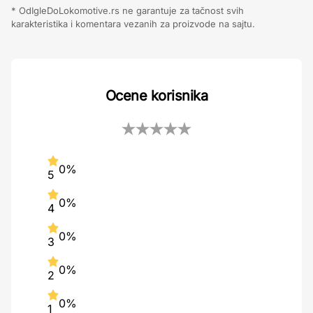
* OdIgleDoLokomotive.rs ne garantuje za tačnost svih
karakteristika i komentara vezanih za proizvode na sajtu.
Ocene korisnika
0%
5
0%
4
0%
3
0%
2
0%
1