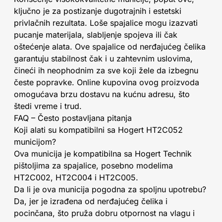
ključno je za postizanje dugotrajnih i estetski
privlačnih rezultata. Loše spajalice mogu izazvati
pucanje materijala, slabljenje spojeva ili čak
oštećenje alata. Ove spajalice od nerđajućeg čelika
garantuju stabilnost čak i u zahtevnim uslovima,
čineći ih neophodnim za sve koji žele da izbegnu
česte popravke. Online kupovina ovog proizvoda
omogućava brzu dostavu na kućnu adresu, što
štedi vreme i trud.
FAQ – Često postavljana pitanja
Koji alati su kompatibilni sa Hogert HT2C052
municijom?
Ova municija je kompatibilna sa Hogert Technik
pištoljima za spajalice, posebno modelima
HT2C002, HT2C004 i HT2C005.
Da li je ova municija pogodna za spoljnu upotrebu?
Da, jer je izrađena od nerđajućeg čelika i
pocinčana, što pruža dobru otpornost na vlagu i