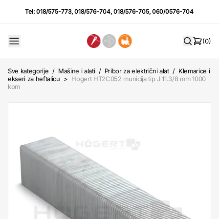
Tel:
018/575-773
,
018/576-704
,
018/576-705
,
060/0576-704
(0)
Sve kategorije
/
Mašine i alati
/
Pribor za električni alat
/
Klemarice i
ekseri za heftalicu
>
Hogert HT2C052 municija tip J 11.3/8 mm 1000
kom