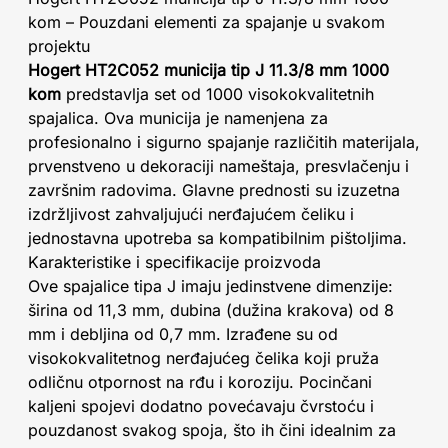
kom – Pouzdani elementi za spajanje u svakom
projektu
Hogert HT2C052 municija tip J 11.3/8 mm 1000
kom
predstavlja set od 1000 visokokvalitetnih
spajalica. Ova municija je namenjena za
profesionalno i sigurno spajanje različitih materijala,
prvenstveno u dekoraciji nameštaja, presvlačenju i
završnim radovima. Glavne prednosti su izuzetna
izdržljivost zahvaljujući nerđajućem čeliku i
jednostavna upotreba sa kompatibilnim pištoljima.
Karakteristike i specifikacije proizvoda
Ove spajalice tipa J imaju jedinstvene dimenzije:
širina od 11,3 mm, dubina (dužina krakova) od 8
mm i debljina od 0,7 mm. Izrađene su od
visokokvalitetnog nerđajućeg čelika koji pruža
odličnu otpornost na rđu i koroziju. Pocinčani
kaljeni spojevi dodatno povećavaju čvrstoću i
pouzdanost svakog spoja, što ih čini idealnim za