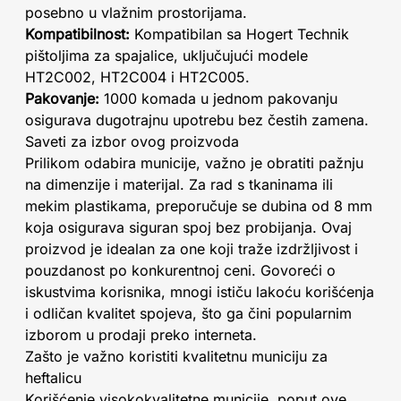
posebno u vlažnim prostorijama.
Kompatibilnost:
Kompatibilan sa Hogert Technik
pištoljima za spajalice, uključujući modele
HT2C002, HT2C004 i HT2C005.
Pakovanje:
1000 komada u jednom pakovanju
osigurava dugotrajnu upotrebu bez čestih zamena.
Saveti za izbor ovog proizvoda
Prilikom odabira municije, važno je obratiti pažnju
na dimenzije i materijal. Za rad s tkaninama ili
mekim plastikama, preporučuje se dubina od 8 mm
koja osigurava siguran spoj bez probijanja. Ovaj
proizvod je idealan za one koji traže izdržljivost i
pouzdanost po konkurentnoj ceni. Govoreći o
iskustvima korisnika, mnogi ističu lakoću korišćenja
i odličan kvalitet spojeva, što ga čini popularnim
izborom u prodaji preko interneta.
Zašto je važno koristiti kvalitetnu municiju za
heftalicu
Korišćenje visokokvalitetne municije, poput ove,