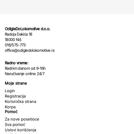
OdIgleDoLokomotive d.o.o.
Radoja Dakića 18
18000 Niš
018/575-773
office@odigledolokomotive.rs
Radno vreme:
Radnim danom od 9-16h
Naručivanje online 24/7
Moje strane
Login
Registracija
Korisnička strana
Korpa
Pomoć
Za nove posetioce
Sva pomoć
Uslovi korišćenja