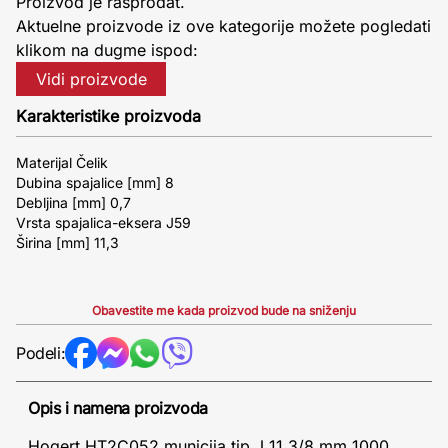
Proizvod je rasprodat.
Aktuelne proizvode iz ove kategorije možete pogledati
klikom na dugme ispod:
Vidi proizvode
Karakteristike proizvoda
Materijal Čelik
Dubina spajalice [mm] 8
Debljina [mm] 0,7
Vrsta spajalica-eksera J59
Širina [mm] 11,3
Obavestite me kada proizvod bude na sniženju
Podeli:
Opis i namena proizvoda
Hogert HT2C052 municija tip J 11.3/8 mm 1000