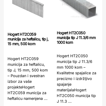
Hogert HT2C050
Hogert HT2C059
municija tip J 11.3/6 mm
municija za heftalicu, tip j,
1000 kom
15 mm, 500 kom
Hogert HT2C050
Hogert HT2C059
municija tip J 11.3/6
municija za heftalicu,
mm 1000 kom –
tip J, 15 mm, 500 kom
Kvalitetne spajalice za
– Pouzdan i svestran
precizno i izdržljivo
izbor za vaše
spajanje
projekteHogert
materijalaHogert
HT2C059 municija za
HT2C050 municija tip
heftalicu namenjena ...
J 11.3 ...