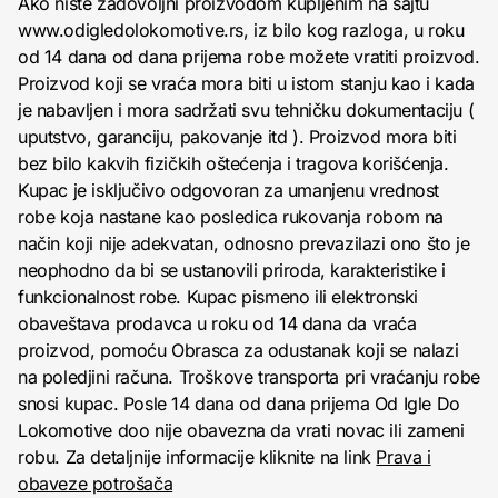
Ako niste zadovoljni proizvodom kupljenim na sajtu
www.odigledolokomotive.rs, iz bilo kog razloga, u roku
od 14 dana od dana prijema robe možete vratiti proizvod.
Proizvod koji se vraća mora biti u istom stanju kao i kada
je nabavljen i mora sadržati svu tehničku dokumentaciju (
uputstvo, garanciju, pakovanje itd ). Proizvod mora biti
bez bilo kakvih fizičkih oštećenja i tragova korišćenja.
Kupac je isključivo odgovoran za umanjenu vrednost
robe koja nastane kao posledica rukovanja robom na
način koji nije adekvatan, odnosno prevazilazi ono što je
neophodno da bi se ustanovili priroda, karakteristike i
funkcionalnost robe. Kupac pismeno ili elektronski
obaveštava prodavca u roku od 14 dana da vraća
proizvod, pomoću Obrasca za odustanak koji se nalazi
na poledjini računa. Troškove transporta pri vraćanju robe
snosi kupac. Posle 14 dana od dana prijema Od Igle Do
Lokomotive doo nije obavezna da vrati novac ili zameni
robu. Za detaljnije informacije kliknite na link
Prava i
obaveze potrošača