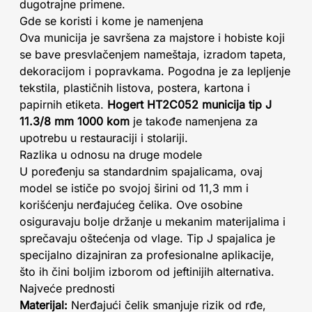
dugotrajne primene.
Gde se koristi i kome je namenjena
Ova municija je savršena za majstore i hobiste koji
se bave presvlačenjem nameštaja, izradom tapeta,
dekoracijom i popravkama. Pogodna je za lepljenje
tekstila, plastičnih listova, postera, kartona i
papirnih etiketa.
Hogert HT2C052 municija tip J
11.3/8 mm 1000 kom
je takođe namenjena za
upotrebu u restauraciji i stolariji.
Razlika u odnosu na druge modele
U poređenju sa standardnim spajalicama, ovaj
model se ističe po svojoj širini od 11,3 mm i
korišćenju nerđajućeg čelika. Ove osobine
osiguravaju bolje držanje u mekanim materijalima i
sprečavaju oštećenja od vlage. Tip J spajalica je
specijalno dizajniran za profesionalne aplikacije,
što ih čini boljim izborom od jeftinijih alternativa.
Najveće prednosti
Materijal:
Nerđajući čelik smanjuje rizik od rđe,